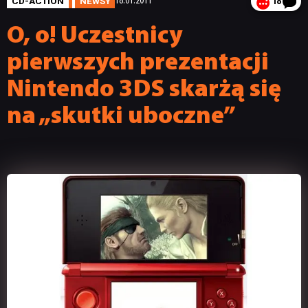
CD-ACTION
NEWSY
18.01.2011
18
O, o! Uczestnicy
pierwszych prezentacji
Nintendo 3DS skarżą się
na „skutki uboczne”