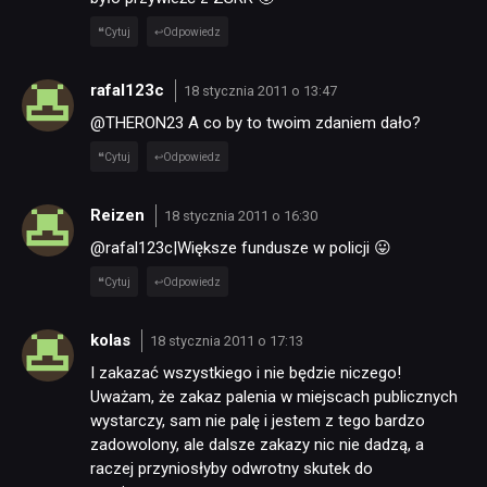
Cytuj
Odpowiedz
rafal123c
18 stycznia 2011 o 13:47
@THERON23 A co by to twoim zdaniem dało?
Cytuj
Odpowiedz
Reizen
18 stycznia 2011 o 16:30
@rafal123c|Większe fundusze w policji 😛
Cytuj
Odpowiedz
kolas
18 stycznia 2011 o 17:13
I zakazać wszystkiego i nie będzie niczego!
Uważam, że zakaz palenia w miejscach publicznych
wystarczy, sam nie palę i jestem z tego bardzo
zadowolony, ale dalsze zakazy nic nie dadzą, a
raczej przyniosłyby odwrotny skutek do