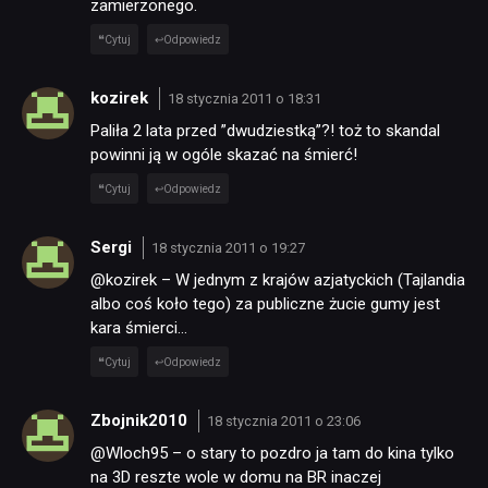
zamierzonego.
Cytuj
Odpowiedz
kozirek
18 stycznia 2011 o 18:31
Paliła 2 lata przed ”dwudziestką”?! toż to skandal
powinni ją w ogóle skazać na śmierć!
Cytuj
Odpowiedz
Sergi
18 stycznia 2011 o 19:27
@kozirek – W jednym z krajów azjatyckich (Tajlandia
albo coś koło tego) za publiczne żucie gumy jest
kara śmierci…
Cytuj
Odpowiedz
Zbojnik2010
18 stycznia 2011 o 23:06
@Wloch95 – o stary to pozdro ja tam do kina tylko
na 3D reszte wole w domu na BR inaczej