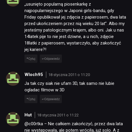
DYSKUSJE
„usunięto popularną piosenkarkę z
najpopularniejszego w Japonii girls-bandu, gdy
Friday opublikował jej zdjęcia z papierosem, dwa lata
JUŻ GRALIŚMY
przed ukończeniem przez nią wieku 20 lat”. Albo my
jesteśmy patologicznym krajem, albo oni. Jak u nas
14latek pije to nie jest dziwne, a u nich, zdjęcie
SKLEP
18latki z papierosem, wystarczyło, aby zakończyć
jej kariere?!
Cytuj
Odpowiedz
Wloch95
18 stycznia 2011 o 11:20
Ja tak czy siak nie ufam 3D, tak samo nie lubie
ogladac filmow w 3D
Cytuj
Odpowiedz
Hut
18 stycznia 2011 o 11:22
@c00rtka – Nie całkiem zakończyć, przez dwa lata
nie występowała, ale potem wróciła, już solo. A z