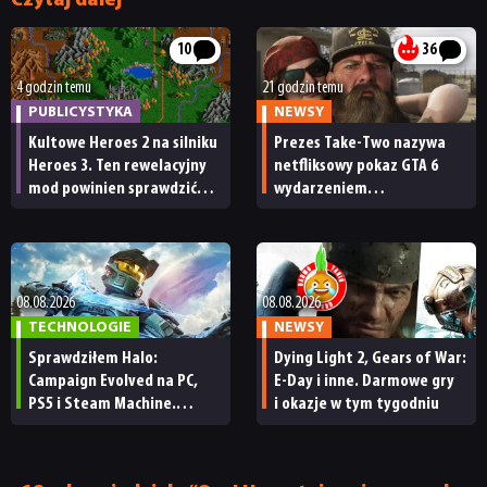
Czytaj dalej
10
36
4 godzin temu
21 godzin temu
PUBLICYSTYKA
NEWSY
Kultowe Heroes 2 na silniku
Prezes Take-Two nazywa
Heroes 3. Ten rewelacyjny
netfliksowy pokaz GTA 6
mod powinien sprawdzić
wydarzeniem
każdy fan
obowiązkowym. Nawet
nie wie, ilu Netflix
ma subskrybentów
08.08.2026
08.08.2026
TECHNOLOGIE
NEWSY
Sprawdziłem Halo:
Dying Light 2, Gears of War:
Campaign Evolved na PC,
E-Day i inne. Darmowe gry
PS5 i Steam Machine.
i okazje w tym tygodniu
Wygląda świetnie,
ale ma parę problemów
[RECENZJA TECHNICZNA]