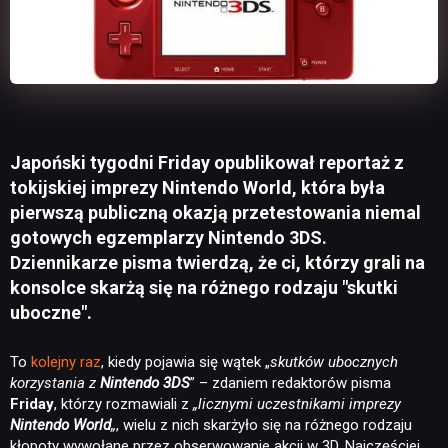
Japoński tygodni Friday opublikował reportaż z
tokijskiej imprezy Nintendo World, która była
pierwszą publiczną okazją przetestowania niemal
gotowych egzemplarzy Nintendo 3DS.
Dziennikarze pisma twierdzą, że ci, którzy grali na
konsolce skarżą się na różnego rodzaju "skutki
uboczne".
To
kolejny raz
, kiedy pojawia się wątek „
skutków ubocznych
korzystania z
Nintendo 3DS
” – zdaniem redaktorów pisma
Friday
, którzy rozmawiali z
„licznymi uczestnikami imprezy
Nintendo World
„
, wielu z nich skarżyło się na różnego rodzaju
kłopoty wywołane przez obserwowanie akcji w 3D. Najczęściej