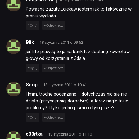
Powazne zazuty….ciekaw jestem jak to faktycznie w
praniu wyglada…
NEWSY
Cytuj
Odpowiedz
RECENZJE
Blik
18 stycznia 2011 o 09:52
jeśli to prawdą to ja na bank też dostanę zawrotów
głowy od korzystania z 3ds’a…
PUBLICYSTYKA
Cytuj
Odpowiedz
KULTURA
Sergi
18 stycznia 2011 o 10:41
Hmm, trochę podejrzane – dotychczas nic się nie
działo (przynajmniej dorosłym), a teraz nagle takie
RETRO
problemy? I tylko jedno pismo o tym pisze?
Cytuj
Odpowiedz
TECHNOLOGIE
c00rtka
18 stycznia 2011 o 11:10