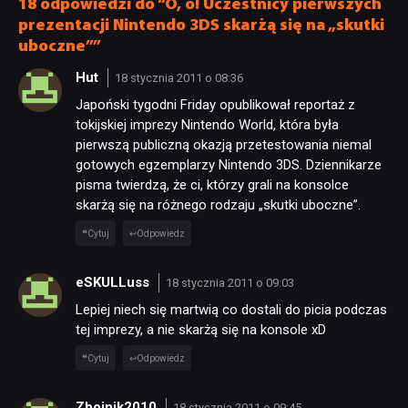
18 odpowiedzi do “O, o! Uczestnicy pierwszych
prezentacji Nintendo 3DS skarżą się na „skutki
uboczne””
Hut
18 stycznia 2011 o 08:36
Japoński tygodni Friday opublikował reportaż z
tokijskiej imprezy Nintendo World, która była
pierwszą publiczną okazją przetestowania niemal
gotowych egzemplarzy Nintendo 3DS. Dziennikarze
pisma twierdzą, że ci, którzy grali na konsolce
skarżą się na różnego rodzaju „skutki uboczne”.
Cytuj
Odpowiedz
eSKULLuss
18 stycznia 2011 o 09:03
Lepiej niech się martwią co dostali do picia podczas
tej imprezy, a nie skarżą się na konsole xD
Cytuj
Odpowiedz
Zbojnik2010
18 stycznia 2011 o 09:45