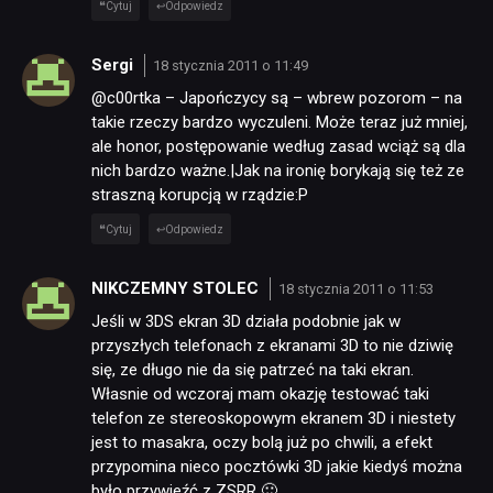
Cytuj
Odpowiedz
Sergi
18 stycznia 2011 o 11:49
@c00rtka – Japończycy są – wbrew pozorom – na
takie rzeczy bardzo wyczuleni. Może teraz już mniej,
ale honor, postępowanie według zasad wciąż są dla
nich bardzo ważne.|Jak na ironię borykają się też ze
straszną korupcją w rządzie:P
Cytuj
Odpowiedz
NIKCZEMNY STOLEC
18 stycznia 2011 o 11:53
Jeśli w 3DS ekran 3D działa podobnie jak w
przyszłych telefonach z ekranami 3D to nie dziwię
się, ze długo nie da się patrzeć na taki ekran.
Własnie od wczoraj mam okazję testować taki
telefon ze stereoskopowym ekranem 3D i niestety
jest to masakra, oczy bolą już po chwili, a efekt
przypomina nieco pocztówki 3D jakie kiedyś można
było przywieźć z ZSRR 🙂