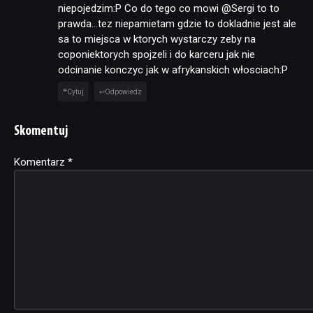
niepojedzim:P Co do tego co mowi @Sergi to to
prawda…tez niepamietam gdzie to dokladnie jest ale
sa to miejsca w ktorych wystarczy zeby na
coponiektorych spojzeli i do karceru jak nie
odcinanie konczyc jak w afrykanskich włosciach:P
Cytuj
Odpowiedz
Skomentuj
Komentarz
Alternative:
*