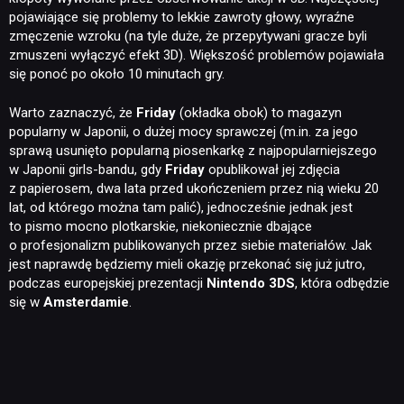
pojawiające się problemy to lekkie zawroty głowy, wyraźne
zmęczenie wzroku (na tyle duże, że przepytywani gracze byli
zmuszeni wyłączyć efekt 3D). Większość problemów pojawiała
się ponoć po około 10 minutach gry.
Warto zaznaczyć, że
Friday
(okładka obok) to magazyn
popularny w Japonii, o dużej mocy sprawczej (m.in. za jego
sprawą usunięto popularną piosenkarkę z najpopularniejszego
w Japonii girls-bandu, gdy
Friday
opublikował jej zdjęcia
z papierosem, dwa lata przed ukończeniem przez nią wieku 20
lat, od którego można tam palić), jednocześnie jednak jest
to pismo mocno plotkarskie, niekoniecznie dbające
o profesjonalizm publikowanych przez siebie materiałów. Jak
jest naprawdę będziemy mieli okazję przekonać się już jutro,
podczas europejskiej prezentacji
Nintendo 3DS
, która odbędzie
się w
Amsterdamie
.