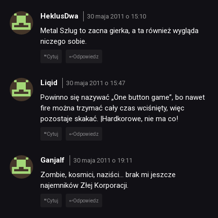
HeklusDwa
30 maja 2011 o 15:10
Metal Szlug to zacna gierka, a ta również wygląda
niczego sobie.
Cytuj
Odpowiedz
Liqid
30 maja 2011 o 15:47
Powinno się nazywać „One button game”, bo nawet
fire można trzymać cały czas wciśnięty, więc
pozostaje skakać. |Hardkorowe, nie ma co!
Cytuj
Odpowiedz
Ganjalf
30 maja 2011 o 19:11
Zombie, kosmici, naziści… brak mi jeszcze
najemników Złej Korporacji.
Cytuj
Odpowiedz