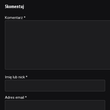
Skomentuj
Komentarz
Alternative:
*
Imię lub nick
*
Adres email
*