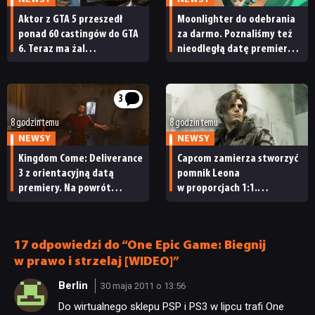
Aktor z GTA 5 przeszedł
Moonlighter do odebrania
ponad 60 castingów do GTA
za darmo. Poznaliśmy też
6. Teraz ma żal
nieodległą datę premiery
do Rockstara
Moonlightera 2
3
8 godzin temu
8 godzin temu
NEWSY
NEWSY
Kingdom Come: Deliverance
Capcom zamierza stworzyć
3 z orientacyjną datą
pomnik Leona
premiery. Na powrót
w proporcjach 1:1.
do średniowiecznych Czech
„Będziecie potrzebowali
nie będziemy czekać zbyt
wszystkich możliwych
długo
znaków »Nie dotykać!«”
17 odpowiedzi do “One Epic Game: Biegnij
w prawo i strzelaj [WIDEO]”
Berlin
30 maja 2011 o 13:56
Do wirtualnego sklepu PSP i PS3 w lipcu trafi One
NEWSY