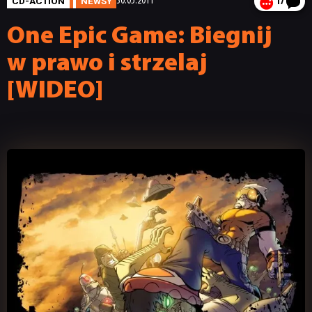
CD-ACTION
NEWSY
30.05.2011
17
One Epic Game: Biegnij
w prawo i strzelaj
[WIDEO]