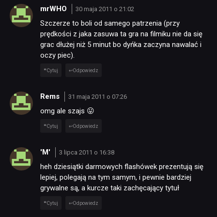
mrWHO
30 maja 2011 o 21:02
Szczerze to boli od samego patrzenia (przy
prędkości z jaka zasuwa ta gra na filmiku nie da się
grac dłużej niż 5 minut bo dyńka zaczyna nawalać i
oczy piec).
Cytuj
Odpowiedz
Rems
31 maja 2011 o 07:26
omg ale szajs 😛
Cytuj
Odpowiedz
'M'
3 lipca 2011 o 16:38
heh dziesiątki darmowych flashówek prezentują się
lepiej, polegają na tym samym, i pewnie bardziej
grywalne są, a kurcze taki zachęcający tytuł
Cytuj
Odpowiedz