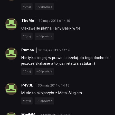
JUŻ GRALIŚMY
Cytuj
Odpowiedz
SKLEP
TheMe
30 maja 2011 o 14:10
Ciekawe ile płatna Fajny Basik w tle
Cytuj
Odpowiedz
Pumba
30 maja 2011 o 14:14
Nie tylko biegnij w prawo i strzelaj, do tego dochodzi
jeszcze skakanie a to już niełatwa sztuka : )
Cytuj
Odpowiedz
P4V3L
30 maja 2011 o 14:15
Mi sie to skojarzyło z Metal Slug’em.
Cytuj
Odpowiedz
MmikiM
30 maja 2011 o 14:30