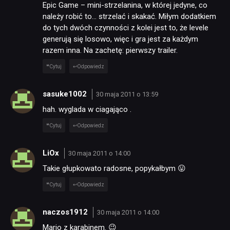
Epic Game – mini-strzelanina, w której jedyne, co
należy robić to… strzelać i skakać. Miłym dodatkiem
do tych dwóch czynności z kolei jest to, że levele
RECENZJE
generują się losowo, więc i gra jest za każdym
razem inna. Na zachetę: pierwszy trailer.
PUBLICYSTYKA
Cytuj
Odpowiedz
sasuke1002
30 maja 2011 o 13:59
KULTURA
hah. wyglada w ciagająco .
Cytuj
Odpowiedz
RETRO
LiOx
30 maja 2011 o 14:00
TECHNOLOGIE
Takie głupkowato radosne, popykałbym 😛
Cytuj
Odpowiedz
DYSKUSJE
naczos1912
30 maja 2011 o 14:00
Mario z karabinem. 😉