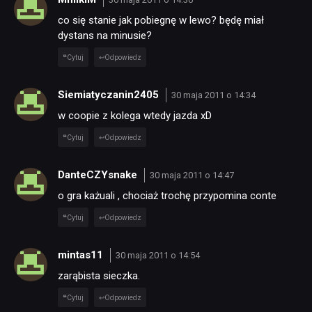
co się stanie jak pobiegnę w lewo? będę miał
dystans na minusie?
Cytuj
Odpowiedz
Siemiatyczanin2405
30 maja 2011 o 14:34
w coopie z kolega wtedy jazda xD
Cytuj
Odpowiedz
DanteCZYsnake
30 maja 2011 o 14:47
o gra każuali , chociaż trochę przypomina conte
Cytuj
Odpowiedz
mintas11
30 maja 2011 o 14:54
zarąbista sieczka.
Cytuj
Odpowiedz