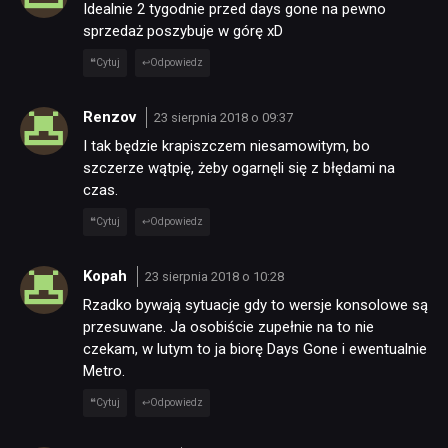
Idealnie 2 tygodnie przed days gone na pewno
sprzedaż poszybuje w górę xD
Cytuj
Odpowiedz
Renzov
23 sierpnia 2018 o 09:37
I tak będzie krapiszczem niesamowitym, bo
szczerze wątpię, żeby ogarnęli się z błędami na
czas.
Cytuj
Odpowiedz
Kopah
23 sierpnia 2018 o 10:28
Rzadko bywają sytuacje gdy to wersje konsolowe są
przesuwane. Ja osobiście zupełnie na to nie
czekam, w lutym to ja biorę Days Gone i ewentualnie
Metro.
Cytuj
Odpowiedz