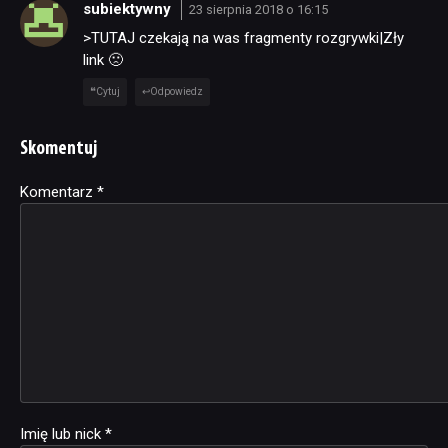
subiektywny
23 sierpnia 2018 o 16:15
>TUTAJ czekają na was fragmenty rozgrywki|Zły
link 🙁
Cytuj
Odpowiedz
Skomentuj
Komentarz
Alternative:
*
Imię lub nick
*