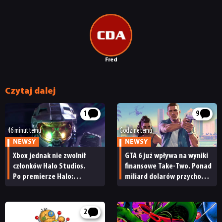
DYSKUSJE
JUŻ GRALIŚMY
Fred
SKLEP
Czytaj dalej
1
9
46 minut temu
Godzinę temu
NEWSY
NEWSY
Xbox jednak nie zwolnił
GTA 6 już wpływa na wyniki
członków Halo Studios.
finansowe Take-Two. Ponad
Po premierze Halo:
miliard dolarów przychodu
Campaign Evolved z pracą
i reakcja giełdy
pożegnały się inne osoby
2