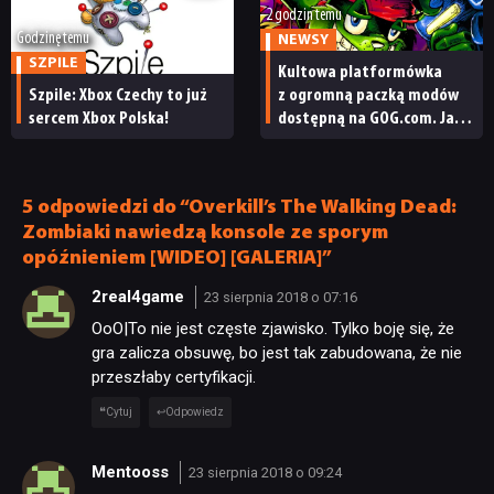
2 godzin temu
Godzinę temu
NEWSY
SZPILE
Kultowa platformówka
Szpile: Xbox Czechy to już
z ogromną paczką modów
sercem Xbox Polska!
dostępną na GOG.com. Jazz
Jackrabbit 2 Plus
pobierzecie jednym
kliknięciem
5 odpowiedzi do “Overkill’s The Walking Dead:
Zombiaki nawiedzą konsole ze sporym
opóźnieniem [WIDEO] [GALERIA]”
2real4game
23 sierpnia 2018 o 07:16
OoO|To nie jest częste zjawisko. Tylko boję się, że
gra zalicza obsuwę, bo jest tak zabudowana, że nie
przeszłaby certyfikacji.
Cytuj
Odpowiedz
Mentooss
23 sierpnia 2018 o 09:24