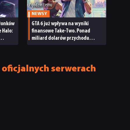
7 godzin temu
NEWSY
złonków
GTA 6 już wpływa na wyniki
 Halo:
finansowe Take-Two. Ponad
miliard dolarów przychodu
i reakcja giełdy
 oficjalnych serwerach