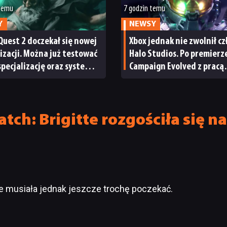
 temu
7 godzin temu
Y
NEWSY
Quest 2 doczekał się nowej
Xbox jednak nie zwolnił c
izacji. Można już testować
Halo Studios. Po premierze
pecjalizację oraz system
Campaign Evolved z pracą
ngu
pożegnały się inne osoby
ch: Brigitte rozgościła się na
e musiała jednak jeszcze trochę poczekać.