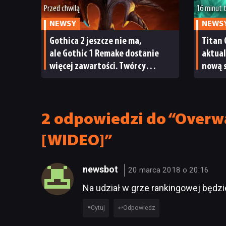
Przed chwilą
16 minut
NEWSY
NEWS
Gothica 2 jeszcze nie ma,
Titan 
ale Gothic 1 Remake dostanie
aktual
więcej zawartości. Twórcy
nową s
zapowiadają nadchodzące
crafti
zmiany
2 odpowiedzi do “Overwat
[WIDEO]”
newsbot
20 marca 2018 o 20:16
Na udział w grze rankingowej będzi
Cytuj
Odpowiedz