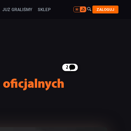

ZALOGUJ
JUŻ GRALIŚMY
SKLEP

2
 oficjalnych