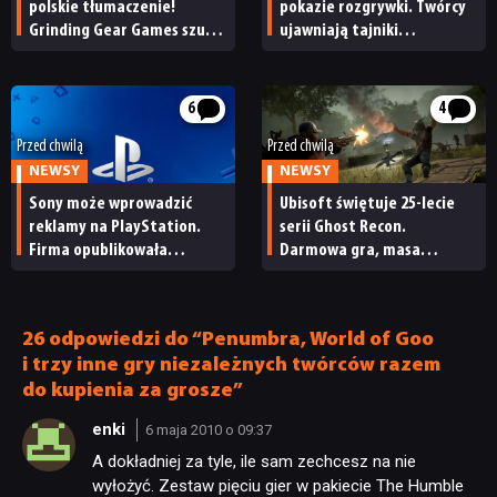
polskie tłumaczenie!
pokazie rozgrywki. Twórcy
Grinding Gear Games szuka
ujawniają tajniki
osoby do zrealizowania
efektownego systemu
lokalizacji
walki
6
4
Przed chwilą
Przed chwilą
NEWSY
NEWSY
Sony może wprowadzić
Ubisoft świętuje 25-lecie
reklamy na PlayStation.
serii Ghost Recon.
Firma opublikowała
Darmowa gra, masa
niepokojące oferty pracy
promocji i duża
aktualizacja Wildlands
26 odpowiedzi do “Penumbra, World of Goo
i trzy inne gry niezależnych twórców razem
do kupienia za grosze”
enki
6 maja 2010 o 09:37
A dokładniej za tyle, ile sam zechcesz na nie
wyłożyć. Zestaw pięciu gier w pakiecie The Humble