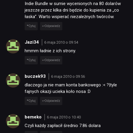
Indie Bundle w sumie wycenionych na 80 dolarów
jeszcze przez kilka dni będzie do kupienia za „co
łaska”. Warto wspierać niezależnych twórców.
Cytuj
Odpowiedz
Jazi34
6 maja 2010 o 09:54
hmmm ładnie z ich strony.
Cytuj
Odpowiedz
buczek93
6 maja 2010 o 09:56
dlaczego ja nie mam konta bankowego :< ?|tyle
fajnych okazji ucieka koło nosa :D
Cytuj
Odpowiedz
bemeko
6 maja 2010 o 10:40
Czyli każdy zapłacił średnio 7.86 dolara