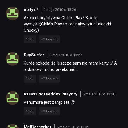
matys7
6 maja 2010 o 13:26
Akcja charytatywna Child’s Play? Kto to
wymyślił(Child’s Play to orginalny tytuł Laleczki
Chucky)
Cytuj
Odpowiedz
SkySurfer
6 maja 2010 o 13:27
Kurdę szkoda ,że jeszcze sam nie mam karty. ;/ A
rodziców trudno przekonać…
Cytuj
Odpowiedz
assassincreeddevilmaycry
6 maja 2010 o 13:30
Penumbra jest zarąbista 🙂
Cytuj
Odpowiedz
MatBerserker
6 maja 2010 o 13:39