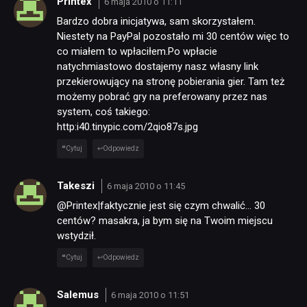
Printex
6 maja 2010 o 11:11
Bardzo dobra inicjatywa, sam skorzystałem.
TECHNOLOGIE
Niestety na PayPal pozostało mi 30 centów więc to
co miałem to wpłaciłem.Po wpłacie
natychmiastowo dostajemy nasz własny link
DYSKUSJE
przekierowujący na stronę pobierania gier. Tam też
możemy pobrać gry na preferowany przez nas
JUŻ GRALIŚMY
system, coś takiego:
http:i40.tinypic.com/2qio87s.jpg
Cytuj
Odpowiedz
SKLEP
Takeszi
6 maja 2010 o 11:45
@Printex|faktycznie jest się czym chwalić… 30
centów? masakra, ja bym się na Twoim miejscu
wstydził.
Cytuj
Odpowiedz
Salemus
6 maja 2010 o 11:51