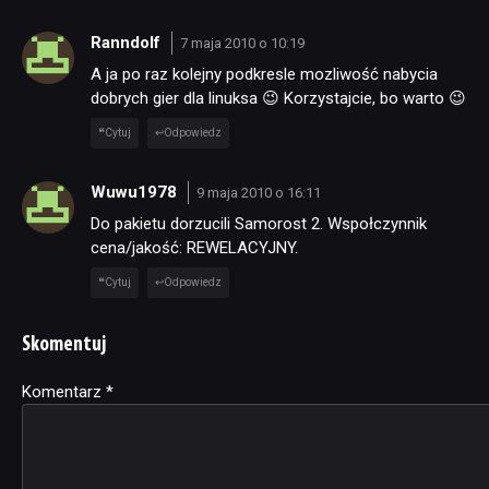
Ranndolf
7 maja 2010 o 10:19
A ja po raz kolejny podkresle mozliwość nabycia
dobrych gier dla linuksa 😉 Korzystajcie, bo warto 😉
Cytuj
Odpowiedz
Wuwu1978
9 maja 2010 o 16:11
Do pakietu dorzucili Samorost 2. Wspołczynnik
cena/jakość: REWELACYJNY.
Cytuj
Odpowiedz
Skomentuj
Komentarz
Alternative:
*