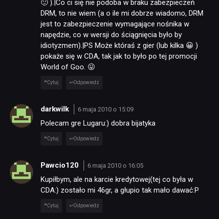
🙂 ).|Co ci się nie podoba w braku zabezpieczeń
DRM, to nie wiem (a o ile mi dobrze wiadomo, DRM
jest to zabezpieczenie wymagające nośnika w
napędzie, co w wersji do ściągnięcia było by
idiotyzmem).|PS Może któraś z gier (lub kilka 😀 )
pokaże się w CDA, tak jak to było po tej promocji
World of Goo. 😛
Cytuj
Odpowiedz
darkwilk
6 maja 2010 o 15:09
Polecam gre Lugaru:) dobra bijatyka
Cytuj
Odpowiedz
Pawcio120
6 maja 2010 o 16:05
Kupiłbym, ale na karcie kredytowej(tej co była w
CDA:) zostało mi 46gr, a głupio tak mało dawać:P
Cytuj
Odpowiedz