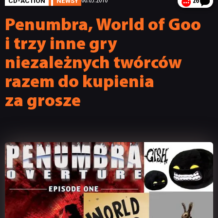
CD-ACTION
NEWSY
06.05.2010
26
Penumbra, World of Goo
i trzy inne gry
niezależnych twórców
razem do kupienia
za grosze