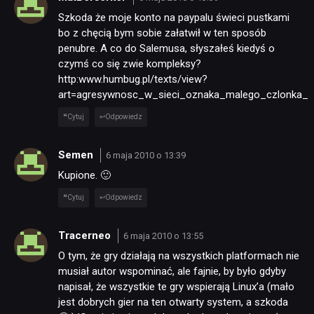
Szkoda że moje konto na paypalu świeci pustkami
bo z chęcią bym sobie załatwił w ten sposób
penubre. A co do Salemusa, słyszałeś kiedyś o
czymś co się zwie kompleksy?
http:www.humbug.pl/texts/view?
art=agresywnosc_w_sieci_oznaka_malego_czlonka_
Cytuj
Odpowiedz
Semen
6 maja 2010 o 13:39
Kupione. 🙂
Cytuj
Odpowiedz
Tracerneo
6 maja 2010 o 13:55
O tym, że gry działają na wszystkich platformach nie
musiał autor wspominać, ale fajnie, by było gdyby
napisał, że wszystkie te gry wspierają Linux’a (mało
jest dobrych gier na ten otwarty system, a szkoda