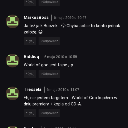
Cytuj
Odpowiedz
MarkosBoss
6 maja 2010 o 10:47
Ja też ja k Buczek… 🙂 Chyba sobie to konto jednak
założę. 😀
Cytuj
Odpowiedz
NEWSY
Riddicq
6 maja 2010 o 10:58
RECENZJE
World of goo jest fajne ;-p
Cytuj
Odpowiedz
PUBLICYSTYKA
Tressela
6 maja 2010 o 11:07
Eh, nie jestem targetem… World of Goo kupiłem w
KULTURA
dniu premiery + kopia od CD-A.
Cytuj
Odpowiedz
RETRO