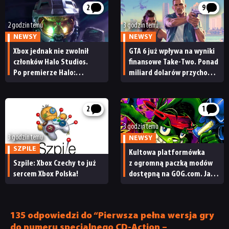
2
9
2 godzin temu
3 godzin temu
NEWSY
NEWSY
Xbox jednak nie zwolnił
GTA 6 już wpływa na wyniki
członków Halo Studios.
finansowe Take-Two. Ponad
Po premierze Halo:
miliard dolarów przychodu
Campaign Evolved z pracą
i reakcja giełdy
pożegnały się inne osoby
2
1
3 godzin temu
3 godzin temu
NEWSY
SZPILE
Kultowa platformówka
Szpile: Xbox Czechy to już
z ogromną paczką modów
sercem Xbox Polska!
dostępną na GOG.com. Jazz
Jackrabbit 2 Plus
pobierzecie jednym
kliknięciem
135 odpowiedzi do “Pierwsza pełna wersja gry
do numeru specjalnego CD-Action –