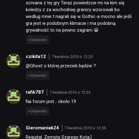
screana z tej gry Teraz powiedzcie mi na kim się
koledzy z za wschodniej granicy wzorowali bo
według mnie t nagrali się w Gothic-a mocno ale jeśli
gra jest w podobnym klimacie i ma podobną
grywalność to na pewno zagram 😀
Odpowiedz
czikita12
7 kwietnia 2010 o 12:20
@Ghost o której przeciek będzie ?
Odpowiedz
rafik787
7 kwietnia 2010 o 12:33
Na forum jest… około 19
Odpowiedz
Gieromaniak24
7 kwietnia 2010 o 13:59
Requital: Zemsta Szarego Kota;]