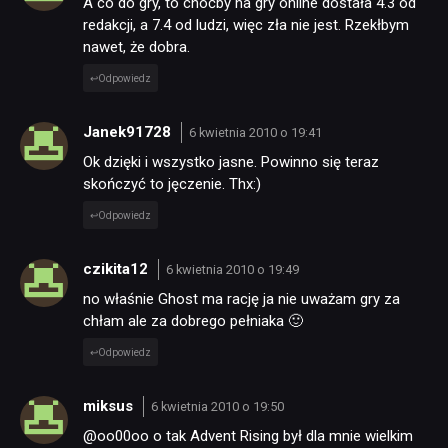
A co do gry, to choćby na gry online dostała 4.3 od
redakcji, a 7.4 od ludzi, więc zła nie jest. Rzekłbym
nawet, że dobra.
Odpowiedz
Janek91728
6 kwietnia 2010 o 19:41
Ok dzięki i wszystko jasne. Powinno się teraz
skończyć to jęczenie. Thx:)
Odpowiedz
czikita12
6 kwietnia 2010 o 19:49
no właśnie Ghost ma rację ja nie uważam gry za
chłam ale za dobrego pełniaka 🙂
Odpowiedz
miksus
6 kwietnia 2010 o 19:50
@oo00oo o tak Advent Rising był dla mnie wielkim