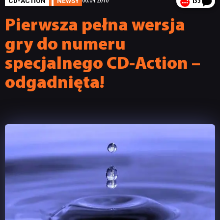
CD-ACTION
NEWSY
06.04.2010
135
Pierwsza pełna wersja
gry do numeru
specjalnego CD-Action –
odgadnięta!