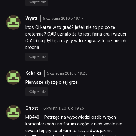
Odpowiedz
Wyatt
6 kwietnia 2010 o 19:17
ktoś Ci karze w to grać? jeżeli nie to po co te
pretensje? CAD uznało że to jest fajna gra i wrzuci
(CAD) na płytkę a czy ty w to zagrasz to już nie ich
brocha
Odpowiedz
Kobriks
6 kwietnia 2010 o 19:25
Pierwsze słyszę o tej grze…
Odpowiedz
Ghost
6 kwietnia 2010 o 19:26
MG448 – Patrząc na wypowiedzi osób w tych
komentarzach i na forum część z nich wcale nie
uważa tej gry za chłam to raz, a dwa, jak nie