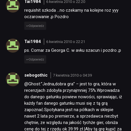
Tai1984
6 kwietnia 2010 o 22:20
requishit szkoda …no czekamy na kolejne roz yyy
oczarowanie ;p Pozdro
Odpowiedz
Tai1984
6 kwietnia 2010 o 22:21
ps. Comar za Georga C. w avku szacun i pozdro ;p
Odpowiedz
sebogothic
7 kwietnia 2010 o 04:39
@Ghost:”Jedna,dobra gra” – jest to gra, która w
recenzjach zdobyła przynajmniej 75%.Wprowadza
do danego gatunku powiew nowości, sprawiając, iż
każdy fan danego gatunku musi się z tą grą
zapoznać.Spotykana jest na półkach w sklepie
nawet 2 lata po premierze, a sprzedawca niezbyt
chętnie, ze względu na jakość tychże gier, obniża
cenę do tej z rzędu ok 39.99 zł.|Aby tą grę kupić za