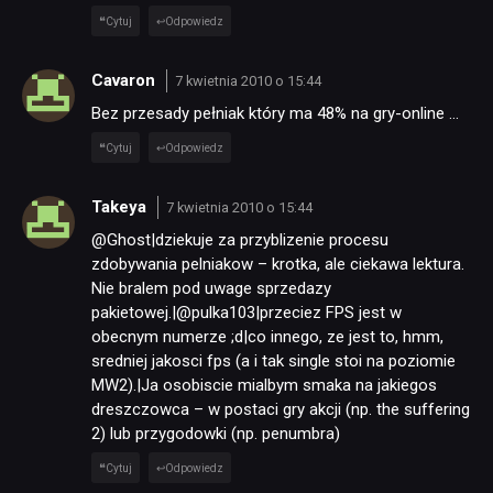
Cytuj
Odpowiedz
Cavaron
7 kwietnia 2010 o 15:44
Bez przesady pełniak który ma 48% na gry-online …
Cytuj
Odpowiedz
Takeya
7 kwietnia 2010 o 15:44
@Ghost|dziekuje za przyblizenie procesu
zdobywania pelniakow – krotka, ale ciekawa lektura.
Nie bralem pod uwage sprzedazy
pakietowej.|@pulka103|przeciez FPS jest w
obecnym numerze ;d|co innego, ze jest to, hmm,
sredniej jakosci fps (a i tak single stoi na poziomie
MW2).|Ja osobiscie mialbym smaka na jakiegos
dreszczowca – w postaci gry akcji (np. the suffering
2) lub przygodowki (np. penumbra)
Cytuj
Odpowiedz