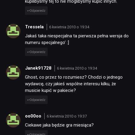
kupilibyśmy tej to nie moglibyśmy kupić innych.
Odpowiedz
Tressela
6 kwietnia 2010 o 19:34
Jakaś taka niespecjalna ta pierwsza pełna wersja do
numeru specjalnego’ :]
Odpowiedz
Janek91728
6 kwietnia 2010 o 19:34
Ghost, co przez to rozumiesz? Chodzi o jednego
wydawcę, czy jakieś wspólne interesu kilku, że
musicie kupić w pakiecie?
Odpowiedz
oo00oo
6 kwietnia 2010 o 19:37
Ciekawe jaka będzie gra miesiąca?
Odpowiedz