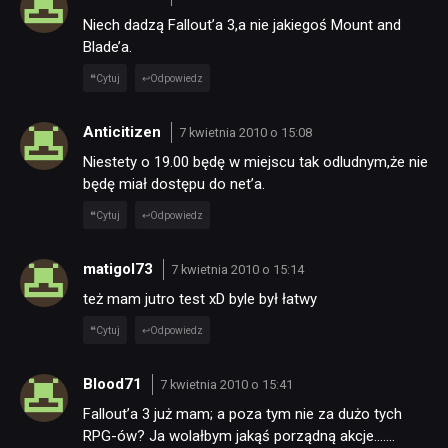
Niech dadzą Fallout’a 3,a nie jakiegoś Mount and
Blade’a.
Cytuj
Odpowiedz
Anticitizen
7 kwietnia 2010 o 15:08
Niestety o 19.00 będę w miejscu tak odludnym,że nie
będę miał dostępu do net’a.
Cytuj
Odpowiedz
matigol73
7 kwietnia 2010 o 15:14
też mam jutro test xD byle był łatwy
Cytuj
Odpowiedz
Blood71
7 kwietnia 2010 o 15:41
Fallout’a 3 już mam; a poza tym nie za dużo tych
RPG-ów? Ja wolałbym jakąś porządną akcje…….