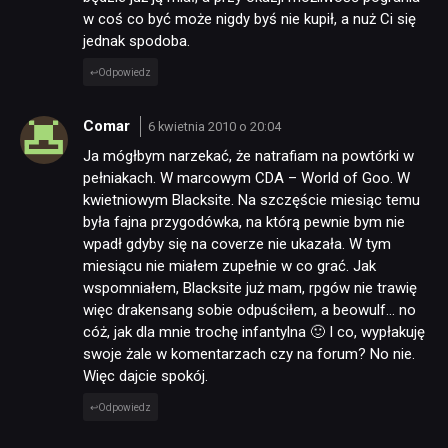
w coś co być może nigdy byś nie kupił, a nuż Ci się
jednak spodoba.
Odpowiedz
Comar
6 kwietnia 2010 o 20:04
Ja mógłbym narzekać, że natrafiam na powtórki w
pełniakach. W marcowym CDA – World of Goo. W
kwietniowym Blacksite. Na szczęście miesiąc temu
była fajna przygodówka, na którą pewnie bym nie
wpadł gdyby się na coverze nie ukazała. W tym
miesiącu nie miałem zupełnie w co grać. Jak
wspomniałem, Blacksite już mam, rpgów nie trawię
więc drakensang sobie odpuściłem, a beowulf… no
cóż, jak dla mnie trochę infantylna 🙂 I co, wypłakuję
swoje żale w komentarzach czy na forum? No nie.
Więc dajcie spokój.
Odpowiedz