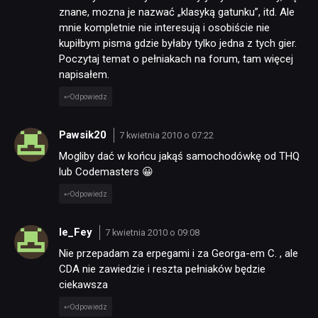
znane, mozna je nazwać „klasyką gatunku”, itd. Ale
mnie kompletnie nie interesują i osobiście nie
kupiłbym pisma gdzie byłaby tylko jedna z tych gier.
Poczytaj temat o pełniakach na forum, tam więcej
napisałem.
Odpowiedz
Pawsik20
7 kwietnia 2010 o 07:22
Mogliby dać w końcu jakąś samochodówkę od THQ
lub Codemasters 😀
Odpowiedz
le_Fey
7 kwietnia 2010 o 09:08
Nie przepadam za erpegami i za Georga-em C. , ale
CDA nie zawiedzie i reszta pełniaków będzie
ciekawsza
Odpowiedz