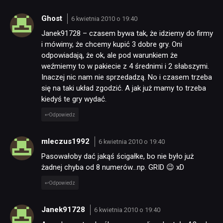
Ghost
6 kwietnia 2010 o 19:40
Janek91728 – czasem bywa tak, że idziemy do firmy
i mówimy, że chcemy kupić 3 dobre gry. Oni
odpowiadają, że ok, ale pod warunkiem że
weźmiemy to w pakiecie z 4 średnimi i 2 słabszymi.
Inaczej nic nam nie sprzedadzą. No i czasem trzeba
się na taki układ zgodzić. A jak już mamy to trzeba
kiedyś te gry wydać.
Odpowiedz
mleczus1992
6 kwietnia 2010 o 19:40
Pasowałoby dać jakąś ścigałke, bo nie było już
żadnej chyba od 8 numerów…np. GRID 😉 xD
Odpowiedz
Janek91728
6 kwietnia 2010 o 19:40