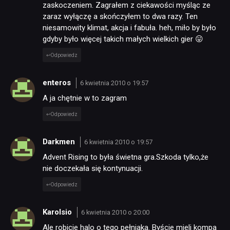
zaskoczeniem. Zagrałem z ciekawości myśląc ze
zaraz wyłączę a skończyłem to dwa razy. Ten
niesamowity klimat, akcja i fabuła. heh, miło by było
gdyby było więcej takich małych wielkich gier 😛
Odpowiedz
enteros
6 kwietnia 2010 o 19:57
A ja chętnie w to zagram
Odpowiedz
Darkmen
6 kwietnia 2010 o 19:57
Advent Rising to była świetna gra.Szkoda tylko,że
nie doczekała się kontynuacji.
Odpowiedz
Karolsio
6 kwietnia 2010 o 20:00
Ale robicie halo o tego pełniaka. Byście mieli kompa