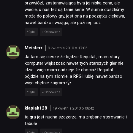
przywiózł, zastanawiająca była jej niska cena, ale
wiecie, u nas też są tanie serie. W sumie doszliśmy
może do połowy gry, jest ona na początku ciekawa,
nawet bardzo i wciąga, ale później…cóż
Cytuj
Odpowiedz
Meisterr
9 kwietnia 2010 o 17:05
NEWSY
Ja tam się ciesze że będzie Requital , mam stary
komputer większośc nawet tych starszych gier nie
idzie , więc mam nadzieje że chociaż Requital
RECENZJE
pójdzie na tym złomie, a RPG’i lubię ,nawet bardzo
więc chętnie zagram 🙂
Cytuj
Odpowiedz
PUBLICYSTYKA
klapiak128
19 kwietnia 2010 o 08:42
KULTURA
ta gra jest nudna szczerze, ma zrąbane sterowanie i
fabułe
RETRO
Cytuj
Odpowiedz