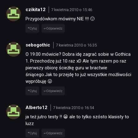
czikita12
7 kwietnia 2010 o 15:46
Przygodówkom mówimy NIE !!! 🙂
Cytuj
Odpowiedz
sebogothic
7 kwietnia 2010 o 16:35
O 19.00 mówicie? Dobra idę zagrać sobie w Gothica
1. Przechodzę już 10 raz xD Ale tym razem po raz
pierwszy obiorę ścieżkę guru w bractwie
śniącego.Jak to przejdę to już wszystkie możliwości
wypróbuję 😛
Cytuj
Odpowiedz
Alberto12
7 kwietnia 2010 o 16:54
ja też jutro testy !! 😀 ale to tylko szósto klasisty to
luzz
Cytuj
Odpowiedz