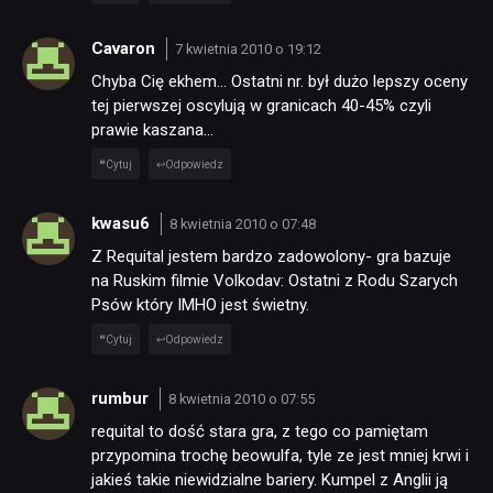
Cavaron
7 kwietnia 2010 o 19:12
Chyba Cię ekhem… Ostatni nr. był dużo lepszy oceny
tej pierwszej oscylują w granicach 40-45% czyli
prawie kaszana…
Cytuj
Odpowiedz
kwasu6
8 kwietnia 2010 o 07:48
Z Requital jestem bardzo zadowolony- gra bazuje
na Ruskim filmie Volkodav: Ostatni z Rodu Szarych
Psów który IMHO jest świetny.
Cytuj
Odpowiedz
rumbur
8 kwietnia 2010 o 07:55
requital to dość stara gra, z tego co pamiętam
przypomina trochę beowulfa, tyle ze jest mniej krwi i
jakieś takie niewidzialne bariery. Kumpel z Anglii ją