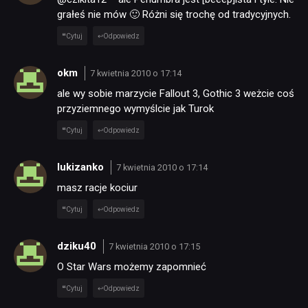
grałeś nie mów 🙂 Różni się trochę od tradycyjnych.
Cytuj
Odpowiedz
okm
7 kwietnia 2010 o 17:14
ale wy sobie marzycie Fallout 3, Gothic 3 weżcie coś
przyziemnego wymyślcie jak Turok
Cytuj
Odpowiedz
lukizanko
7 kwietnia 2010 o 17:14
masz racje kociur
Cytuj
Odpowiedz
dziku40
7 kwietnia 2010 o 17:15
O Star Wars możemy zapomnieć
Cytuj
Odpowiedz