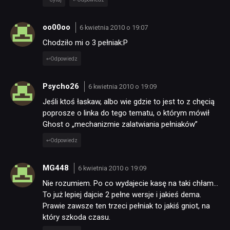
oo00oo
6 kwietnia 2010 o 19:07
TECHNOLOGIE
Chodziło mi o 3 pełniak:P
Odpowiedz
DYSKUSJE
Psycho26
6 kwietnia 2010 o 19:09
JUŻ GRALIŚMY
Jeśli ktoś łaskaw, albo wie gdzie to jest to z chęcią
poprosze o linka do tego tematu, o którym mówił
Ghost o „mechanizmie zalatwiania pełniaków”
SKLEP
Odpowiedz
MG448
6 kwietnia 2010 o 19:09
Nie rozumiem. Po co wydajecie kasę na taki chłam…
To już lepiej dajcie 2 pełne wersje i jakieś dema.
Prawie zawsze ten trzeci pełniak to jakiś gniot, na
który szkoda czasu.