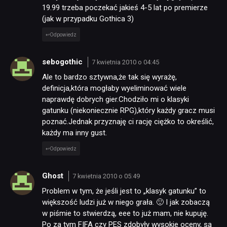
19.99 trzeba poczekać jakieś 4-5 lat po premierze
(jak w przypadku Gothica 3)
Odpowiedz
sebogothic
7 kwietnia 2010 o 04:45
Ale to bardzo sztywna,że tak się wyrażę,
definicja,która mogłaby wyeliminować wiele
naprawdę dobrych gier.Chodziło mi o klasyki
gatunku (niekoniecznie RPG),który każdy gracz musi
poznać.Jednak przyznaję ci rację ciężko to określić,
każdy ma inny gust.
Odpowiedz
Ghost
7 kwietnia 2010 o 05:49
Problem w tym, że jeśli jest to „klasyk gatunku” to
większość ludzi już w niego grała. 🙂 I jak zobaczą
w piśmie to stwierdzą, eee to już mam, nie kupuję.
Po za tym FIFA czy PES zdobyły wysokie oceny, są