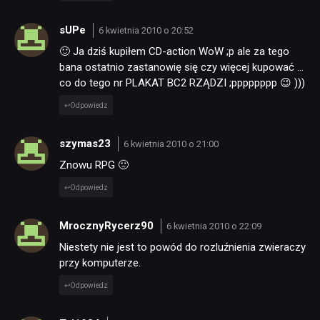
sUPe
6 kwietnia 2010 o 20:52
🙂 Ja dziś kupiłem CD-action WoW ;p ale za tego
bana ostatnio zastanowię się czy więcej kupować …
co do tego nr PLAKAT BC2 RZĄDZI ;pppppppp 😉 )))
Odpowiedz
szymas23
6 kwietnia 2010 o 21:00
Znowu RPG 🙁
Odpowiedz
MrocznyRycerz90
6 kwietnia 2010 o 22:09
Niestety nie jest to powód do rozluźnienia zwieraczy
przy komputerze.
Odpowiedz