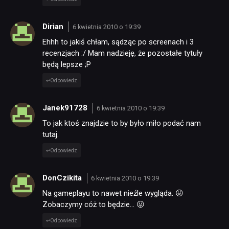
Dirian
6 kwietnia 2010 o 19:39
Ehhh to jakiś chłam, sądząc po screenach i 3
recenzjach :/ Mam nadzieję, że pozostałe tytuły
będą lepsze ;P
Odpowiedz
Janek91728
6 kwietnia 2010 o 19:39
To jak ktoś znajdzie to by było miło podać nam
tutaj.
Odpowiedz
DonCzikita
6 kwietnia 2010 o 19:39
Na gameplayu to nawet nieźle wygląda. 😛
Zobaczymy cóż to będzie… 😛
Odpowiedz