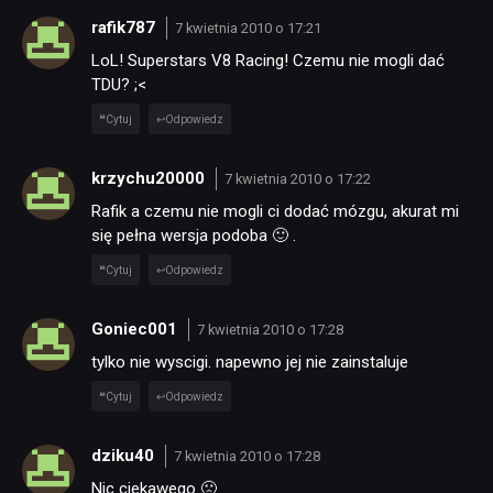
rafik787
7 kwietnia 2010 o 17:21
LoL! Superstars V8 Racing! Czemu nie mogli dać
TDU? ;<
Cytuj
Odpowiedz
krzychu20000
7 kwietnia 2010 o 17:22
Rafik a czemu nie mogli ci dodać mózgu, akurat mi
się pełna wersja podoba 🙂 .
Cytuj
Odpowiedz
Goniec001
7 kwietnia 2010 o 17:28
tylko nie wyscigi. napewno jej nie zainstaluje
Cytuj
Odpowiedz
dziku40
7 kwietnia 2010 o 17:28
Nic ciekawego 🙁