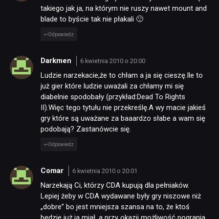
takiego jak ja, na którym nie ruszy nawet mount and
blade to byście tak nie płakali 🙂
Odpowiedz
Darkmen
6 kwietnia 2010 o 20:00
Ludzie narzekacie,że to chłam a ja się cieszę.Ile to
już gier które ludzie uważali za chłamy mi się
diabelnie spodobały (przykład:Dead To Rights
II).Więc tego tytułu nie przekreślę.A wy macie jakieś
gry które są uważane za baaardzo słabe a wam się
podobają? Zastanówcie się.
Odpowiedz
Comar
6 kwietnia 2010 o 20:01
Narzekają Ci, którzy CDA kupują dla pełniaków.
Lepiej żeby w CDA wydawane były gry niszowe niż
„dobre” bo jest mniejsza szansa na to, że ktoś
będzie już ją miał, a przy okazji możliwość pogrania