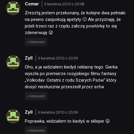
Comar
6 kwietnia 2010 o 20:08
Zresztą jestem przekonany, że kolejne dwa pełniaki
na pewno zaspokoją apetyty 🙂 Ale przyznaję, że
jeżeli trzeci raz z rzędu zaliczę powtórkę to się
zdenerwuję 😛
Odpowiedz
Zyll
6 kwietnia 2010 o 20:09
Oho, a ja widziałem kiedyś reklamę tego. Gierka
wyszła po premierze rosyjskiego filmu fantasy
„Volkodav: Ostatni z rodu Szarych Psów” który
dosyć niesłusznie przeszedł przez echa.
Odpowiedz
Zyll
6 kwietnia 2010 o 20:09
Poprawka, widziałem to kiedyś w sklepie 😛
Odpowiedz