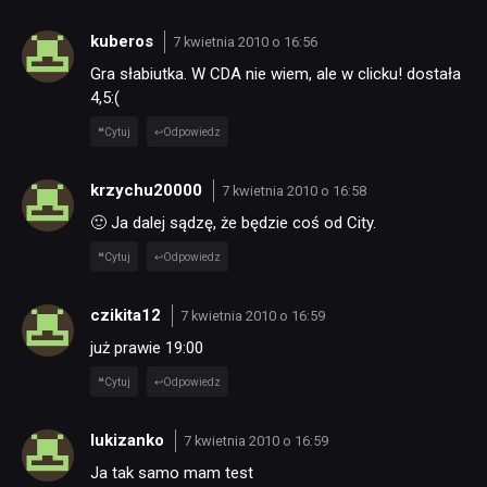
kuberos
7 kwietnia 2010 o 16:56
Gra słabiutka. W CDA nie wiem, ale w clicku! dostała
4,5:(
Cytuj
Odpowiedz
krzychu20000
7 kwietnia 2010 o 16:58
🙂 Ja dalej sądzę, że będzie coś od City.
Cytuj
Odpowiedz
czikita12
7 kwietnia 2010 o 16:59
już prawie 19:00
Cytuj
Odpowiedz
lukizanko
7 kwietnia 2010 o 16:59
Ja tak samo mam test