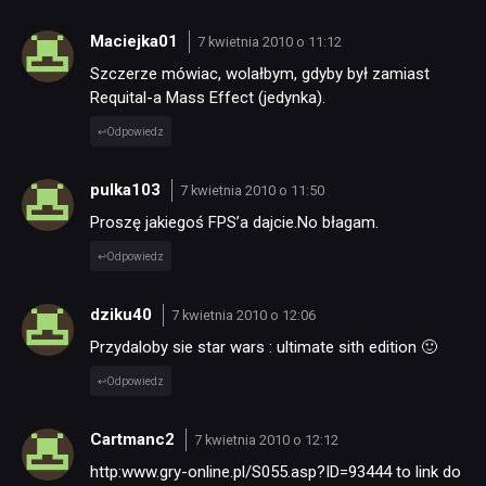
Maciejka01
7 kwietnia 2010 o 11:12
Szczerze mówiac, wolałbym, gdyby był zamiast
Requital-a Mass Effect (jedynka).
Odpowiedz
pulka103
7 kwietnia 2010 o 11:50
Proszę jakiegoś FPS’a dajcie.No błagam.
Odpowiedz
dziku40
7 kwietnia 2010 o 12:06
Przydaloby sie star wars : ultimate sith edition 🙂
Odpowiedz
Cartmanc2
7 kwietnia 2010 o 12:12
http:www.gry-online.pl/S055.asp?ID=93444 to link do