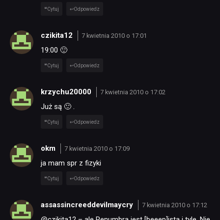
Cytuj
Odpowiedz
czikita12
7 kwietnia 2010 o 17:01
19:00 🙂
Cytuj
Odpowiedz
krzychu20000
7 kwietnia 2010 o 17:02
Już są 🙂 .
Cytuj
Odpowiedz
okm
7 kwietnia 2010 o 17:09
ja mam spr z fizyki
Cytuj
Odpowiedz
assassincreeddevilmaycry
7 kwietnia 2010 o 17:12
@czikita12 – ale Penumbra jest [beeep]ista i tyle. Nie