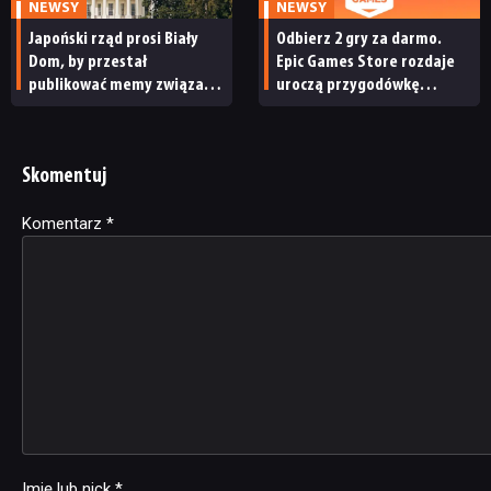
NEWSY
NEWSY
Japoński rząd prosi Biały
Odbierz 2 gry za darmo.
Dom, by przestał
Epic Games Store rozdaje
publikować memy związane
uroczą przygodówkę
z japońskimi grami wideo.
i produkcję nastawioną na
„To niewłaściwe”
współpracę
Skomentuj
Komentarz
Alternative:
*
Imię lub nick
*