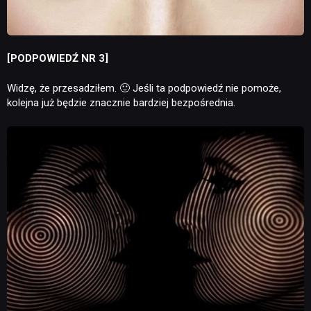
KULTURA
[PODPOWIEDŹ NR 3]
RETRO
Widzę, że przesadziłem. 🙂 Jeśli ta podpowiedź nie pomoże,
kolejna już będzie znacznie bardziej bezpośrednia.
TECHNOLOGIE
DYSKUSJE
JUŻ GRALIŚMY
SKLEP