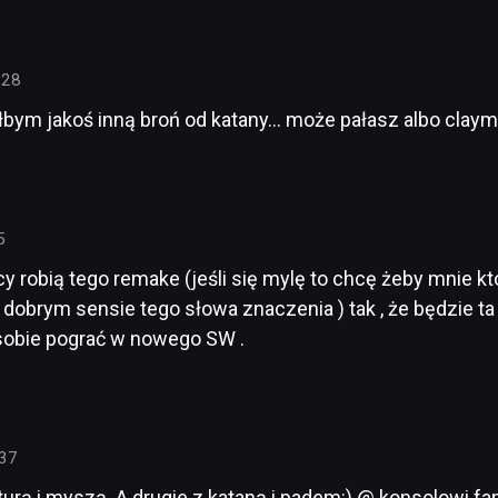
:28
ałbym jakoś inną broń od katany… może pałasz albo claym
5
y robią tego remake (jeśli się mylę to chcę żeby mnie kt
dobrym sensie tego słowa znaczenia ) tak , że będzie ta g
 sobie pograć w nowego SW .
:37
turą i myszą. A drugie z kataną i padem:) @ konsolowi fan