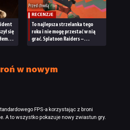
Przed chwilą
RECENZJE
sident
To najlepsza strzelanka tego
zył się
roku i nie mogę przestać w nią
ałem
grać. Splatoon Raiders –
recenzja
 broń w nowym
tandardowego FPS-a korzystając z broni
ze. A to wszystko pokazuje nowy zwiastun gry.