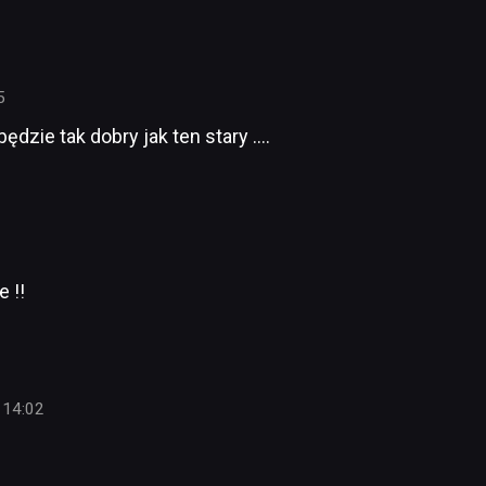
5
dzie tak dobry jak ten stary ….
 !!
 14:02