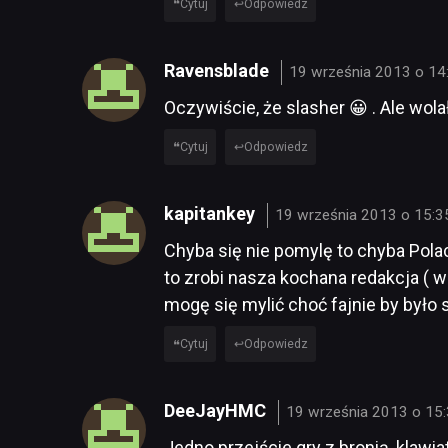
Cytuj
Odpowiedz
Ravensblade
19 września 2013 o 14
Oczywiście, że slasher 😀 . Ale wol
Cytuj
Odpowiedz
kapitankey
19 września 2013 o 15:3
Chyba się nie pomylę to chyba Polac
to zrobi nasza kochana redakcja ( w 
mogę się mylić choć fajnie by było
Cytuj
Odpowiedz
DeeJayHMC
19 września 2013 o 15
Jedno przejście gry z bronią, klawia