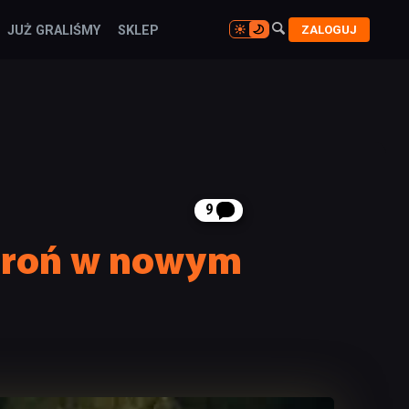

ZALOGUJ
JUŻ GRALIŚMY
SKLEP

9
 broń w nowym