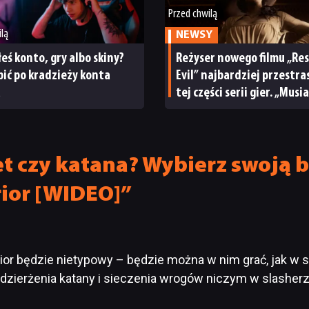
Przed chwilą
ilą
NEWSY
łeś konto, gry albo skiny?
Reżyser nowego filmu „Re
bić po kradzieży konta
Evil” najbardziej przestras
a
tej części serii gier. „Musi
przestać grać”
et czy katana? Wybierz swoją
ior [WIDEO]”
 będzie nietypowy – będzie można w nim grać, jak w s
ść dzierżenia katany i sieczenia wrogów niczym w slasher