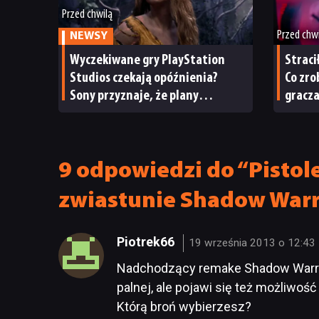
Przed chwilą
Przed chw
NEWSY
Wyczekiwane gry PlayStation
Straci
Studios czekają opóźnienia?
Co zro
Sony przyznaje, że plany
gracz
wydawnicze na bieżący rok
podatkowy uległy zmianie
9 odpowiedzi do “Pistol
zwiastunie Shadow Warr
Piotrek66
19 września 2013 o 12:43
Nadchodzący remake Shadow Warrior
palnej, ale pojawi się też możliwo
Którą broń wybierzesz?