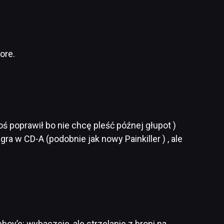
ore.
oś poprawił bo nie chcę pleść późnej głupot )
ra w CD-A (podobnie jak nowy Painkiller ) , ale
boy’e: wybaczcie, ale strzelanie z broni na