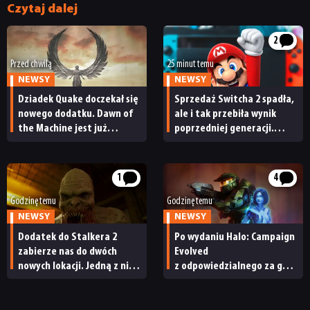
Czytaj dalej
2
Przed chwilą
25 minut temu
NEWSY
NEWSY
Dziadek Quake doczekał się
Sprzedaż Switcha 2 spadła,
nowego dodatku. Dawn of
ale i tak przebiła wynik
the Machine jest już
poprzedniej generacji.
dostępny
Nintendo ma powody
do radości
1
4
Godzinę temu
Godzinę temu
NEWSY
NEWSY
Dodatek do Stalkera 2
Po wydaniu Halo: Campaign
zabierze nas do dwóch
Evolved
nowych lokacji. Jedną z nich
z odpowiedzialnego za grę
seria obiecywała
studia zwolniono
od samego początku
pracowników