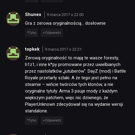
Shunex
9 marca 2017 o 22:00
Gra z zerowa oryginalnością… dosłownie
Cytuj
Odpowiedz
topkek
9 marca 2017 o 22:21
Zerową oryginalność to mają te wasze foresty,
h1z1, i inne k*py promowane przez uwielbianych
przez nastolatków „jutuberów”. DayZ (mod) i Battle
Royale przetarły szlaki. A że tego jest pełno na
steamie – wińcie twórców tych klonów, a nie
oryginalne tytuły. Arma 3 psuje mody z każdym
większym patchem, więc nic dziwnego, że
PlayerUnknown zdecydował się na wydanie wersji
standalone.
Cytuj
Odpowiedz