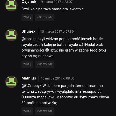
Cyjanek
9 marca 2017 o 23:07
Czyli kolejna taka sama gra. świetnie
Cytuj
Odpowiedz
Shunex
10 marca 2017 o 07:39
@topkek czyli widząc popularność innych battle
royale zrobili kolejne battle royale xD |Nadal brak
oryginalności 😛 |btw. nie gram w żadne tego typu
gry bo są nudnawe
Cytuj
Odpowiedz
Mathius
10 marca 2017 o 08:50
@GGrzebyk Widziałem parę dni temu stream na
twitchu z rozgrywki i wyglądało interesująco 🙂
Duuuuża mapa, dwu-osobowe drużyny, maks chyba
80 osób na potyczkę.
Cytuj
Odpowiedz