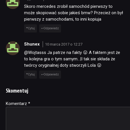
Skoro mercedes zrobił samochód pierwszy to
może skopiować sobie jakieś bmw? Przecież on był
pierwszy z samochodami, to inni kopiuja
Cytuj
Odpowiedz
Shunex
10 marca 2017 o 12:27
@Wojtasss Ja patrze na fakty 😛 A faktem jest że
to kolejna gra o tym samym…|I tak sie składa że
twórcy oryginalnej doty stworzyli Lola 😛
Cytuj
Odpowiedz
Skomentuj
Komentarz
Alternative:
*