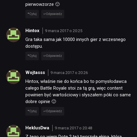
RECENZJE
pierwowzorze 🙂
Cytuj
Odpowiedz
PUBLICYSTYKA
Hintox
9 marca 2017 o 20:25
KULTURA
Gra taka sama jak 10000 innych gier z wczesnego
dostępu.
Cytuj
Odpowiedz
RETRO
Wojtasss
9 marca 2017 o 20:26
TECHNOLOGIE
Hintox, właśnie nie do końca bo to pomysłodawca
całego Battle Royale stoi za tą grą, więc content
powinien być wartościowy i słyszałem póki co same
DYSKUSJE
dobre opinie 🙂
Cytuj
Odpowiedz
JUŻ GRALIŚMY
HeklusDwa
9 marca 2017 o 20:48
Z tego co wiem Dotę 2 też tworzyła ekipa, która