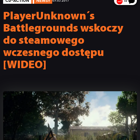
CD-ACTION
NEWSY
09.03.2017
17
PlayerUnknown´s
Battlegrounds wskoczy
do steamowego
wczesnego dostępu
[WIDEO]