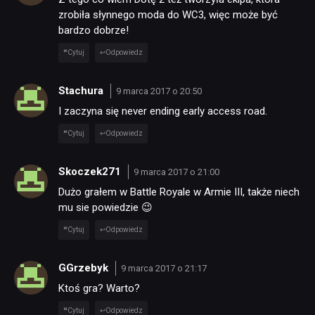
SKLEP
zrobiła słynnego moda do WC3, więc może być
bardzo dobrze!
Cytuj
Odpowiedz
Stachura
9 marca 2017 o 20:50
I zaczyna się never ending early access road.
Cytuj
Odpowiedz
Skoczek271
9 marca 2017 o 21:00
Dużo grałem w Battle Royale w Armie III, także niech
mu sie powiedzie 😉
Cytuj
Odpowiedz
GGrzebyk
9 marca 2017 o 21:17
Ktoś gra? Warto?
Cytuj
Odpowiedz