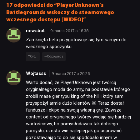
17 odpowiedzi do “PlayerUnknown´s
Battlegrounds wskoczy do steamowego
wczesnego dostępu [WIDEO]”
newsbot
9 marca 2017 o 18:38
Zamknięta beta przygotowuje się tym samym do
wiecznego spoczynku.
Cytuj
Odpowiedz
Wojtasss
9 marca 2017 o 20:25
Warto dodać, że PlayerUnknown jest twórcą
oryginalnego moda do army, na podstawie którego
zrobili mase gier typu king of the hill i który sam
przyspożył armie dużo klientów 😀 Teraz dostał
fundusze i ekipe na swoją własną grę. Zawsze
content od oryginalnego twórcy wydaje się bardziej
NEWSY
wartościowy, bo pomysłodawca tak dobrego
pomysłu, czesto wie najlepiej jak go usprawnić
pozostawiając to co się spodobało innym w