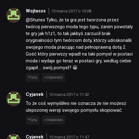
Wojtasss
10 marca 2017 o 10:08
@Shunex Tylko, że ta gra jest tworzona przez
twórcę pierwszego moda tego typu, zanim powstały
te gry jak h1z1, to tak jakbyś zarzucił brak
oryginalności tym twórcom doty, którzy udoskonalili
swojego moda pracując nad pełnoprawną dotą 2.
Gość który pierwszy wpadł na taki pomysł w postaci
moda i wydaje go teraz w postaci gry, według ciebie
zgapił…. swój pomysł? 😀
Cytuj
Odpowiedz
Cyjanek
10 marca 2017 o 11:42
To że coś wymyśliłes nie oznacza że nie możesz
ulepszonej wersji swojego pomysłu skopiować.
Cytuj
Odpowiedz
Cyjanek
10 marca 2017 o 11:47