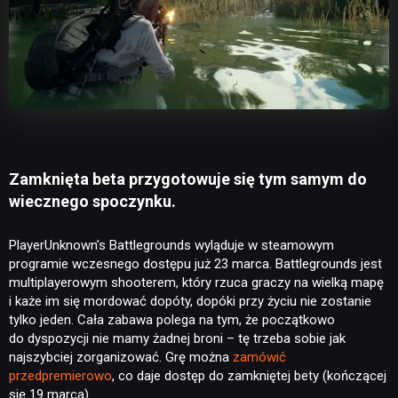
Zamknięta beta przygotowuje się tym samym do
wiecznego spoczynku.
PlayerUnknown’s Battlegrounds wyląduje w steamowym
programie wczesnego dostępu już 23 marca. Battlegrounds jest
multiplayerowym shooterem, który rzuca graczy na wielką mapę
i każe im się mordować dopóty, dopóki przy życiu nie zostanie
tylko jeden. Cała zabawa polega na tym, że początkowo
do dyspozycji nie mamy żadnej broni – tę trzeba sobie jak
najszybciej zorganizować. Grę można
zamówić
przedpremierowo
, co daje dostęp do zamkniętej bety (kończącej
się 19 marca).