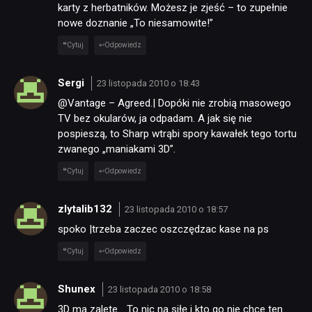
karty z herbatników. Możesz je zjeść – to zupełnie
nowe doznanie „To niesamowite!”
Cytuj
Odpowiedz
Sergi
23 listopada 2010 o 18:43
@Vantage – Agreed.| Dopóki nie zrobią masowego
TV bez okularów, ja odpadam. A jak się nie
pospieszą, to Sharp wtrąbi spory kawałek tego tortu
zwanego „maniakami 3D”.
Cytuj
Odpowiedz
zlytalib132
23 listopada 2010 o 18:57
spoko |trzeba zaczec oszczędzac kase na ps
Cytuj
Odpowiedz
Shunex
23 listopada 2010 o 18:58
3D ma zalete… To nic na siłę i kto go nie chce ten