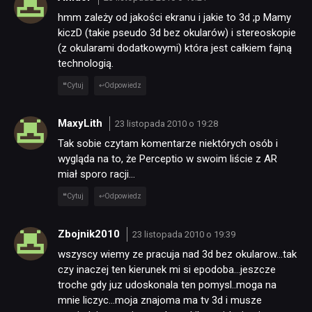
hmm zależy od jakości ekranu i jakie to 3d ;p Mamy
kiczD (takie pseudo 3d bez okularów) i stereoskopie
(z okularami dodatkowymi) która jest całkiem fajną
technologią.
Cytuj
Odpowiedz
MaxyLith
23 listopada 2010 o 19:28
Tak sobie czytam komentarze niektórych osób i
wygląda na to, że Perceptio w swoim liście z AR
miał sporo racji…
Cytuj
Odpowiedz
Zbojnik2010
23 listopada 2010 o 19:39
wszyscy wiemy ze pracuja nad 3d bez okularow…tak
czy inaczej ten kierunek mi si epodoba…jeszcze
troche gdy juz udoskonala ten pomysl..moga na
mnie liczyc…moja znajoma ma tv 3d i musze