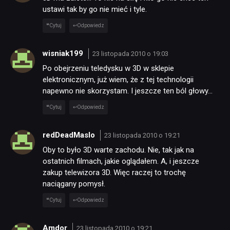
ustawi tak by go nie mieć i tyle.
Cytuj
Odpowiedz
wisniak199
23 listopada 2010 o 19:03
Po obejrzeniu teledysku w 3D w sklepie
elektronicznym, już wiem, że z tej technologii
napewno nie skorzystam. I jeszcze ten ból głowy…
Cytuj
Odpowiedz
redDeadMaslo
23 listopada 2010 o 19:21
Oby to było 3D warte zachodu. Nie, tak jak na
ostatnich filmach, jakie oglądałem. A, i jeszcze
zakup telewizora 3D. Więc raczej to trochę
naciągany pomysł.
Cytuj
Odpowiedz
Amdor
23 listopada 2010 o 19:21