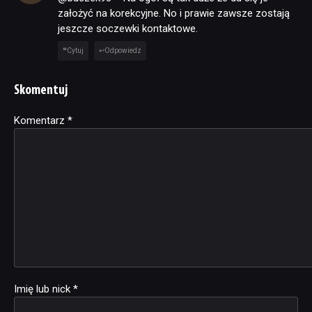
założyć na korekcyjne. No i prawie zawsze zostają
jeszcze soczewki kontaktowe.
Cytuj
Odpowiedz
Skomentuj
Komentarz
Alternative:
*
Imię lub nick
*