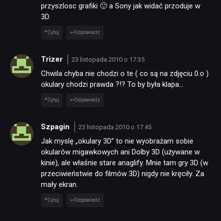
przyszlosc grafiki 🙂 a Sony jak widać przoduje w
3D.
Cytuj
Odpowiedz
Trizer
23 listopada 2010 o 17:35
Chwila chyba nie chodzi o te ( co są na zdjęciu 0.o )
okulary chodzi prawda ?!? To by była klapa…
Cytuj
Odpowiedz
Szpagin
23 listopada 2010 o 17:45
Jak myslę „okulary 3D” to nie wyobrażam sobie
NEWSY
okularów migawkowych ani Dolby 3D (używane w
kinie), ale właśnie stare anaglify. Mnie tam gry 3D (w
przeciwieństwie do filmów 3D) nigdy nie kręciły. Za
RECENZJE
mały ekran.
Cytuj
Odpowiedz
PUBLICYSTYKA