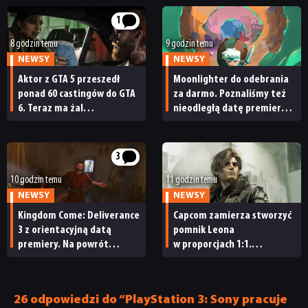
1
8 godzin temu
9 godzin temu
NEWSY
NEWSY
Aktor z GTA 5 przeszedł
Moonlighter do odebrania
ponad 60 castingów do GTA
za darmo. Poznaliśmy też
6. Teraz ma żal
nieodległą datę premiery
do Rockstara
Moonlightera 2
3
10 godzin temu
11 godzin temu
NEWSY
NEWSY
Kingdom Come: Deliverance
Capcom zamierza stworzyć
3 z orientacyjną datą
pomnik Leona
premiery. Na powrót
w proporcjach 1:1.
do średniowiecznych Czech
„Będziecie potrzebowali
nie będziemy czekać zbyt
wszystkich możliwych
długo
znaków »Nie dotykać!«”
26 odpowiedzi do “PlayStation 3: Sony pracuje