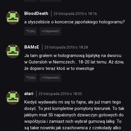
BloodDeath
23 listopada 2010 o 18:16
a słyszeliście o koncercie japońskiego hologoramu?
Cytuj
Odpowiedz
BAMsE
23 listopada 2010 o 18:28
Ja tam grałem w hologramową bijatykę na dworcu
w Gutersloh w Niemczech… 18-20 lat temu. Aż dziw,
że dopiero teraz ktoś w to inwestuje
Cytuj
Odpowiedz
atari
23 listopada 2010 o 18:33
Kiedyś wydawało mi się to fajne, ale już mam tego
dosyć. To jest kompletnie pomylony kierunek. To tak
jakbym miał 50 napalonych dziewczyn gotowych do
współżycia i zamiast nich wybrał gumową lalkę. To
są takie nowinki jak szachownica z czekolady albo