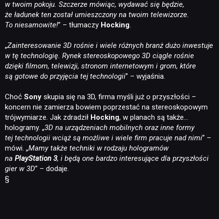
w twoim pokoju. Szczerze mówiąc, wydawać się będzie,
że ładunek ten został umieszczony na twoim telewizorze.
To niesamowite!
” – tłumaczy
Hocking
.
„
Zainteresowanie 3D rośnie i wiele różnych branż dużo inwestuje
w tę technologię. Rynek stereoskopowego 3D ciągle rośnie
dzięki filmom, telewizji, stronom internetowym i grom, które
są gotowe do przyjęcia tej technologii
” – wyjaśnia.
Choć
Sony
skupia się na 3D, firma myśli już o przyszłości –
koncern nie zamierza bowiem poprzestać na stereoskopowym
trójwymiarze. Jak zdradził
Hocking
, w planach są także…
hologramy. „
3D na urządzeniach mobilnych oraz inne formy
tej technologii wciąż są możliwe i wiele firm pracuje nad nimi
” –
mówi. „
Mamy także techniki w rodzaju hologramów
na
PlayStation 3
, i będą one bardzo interesujące dla przyszłości
gier w 3D
” – dodaje.
§