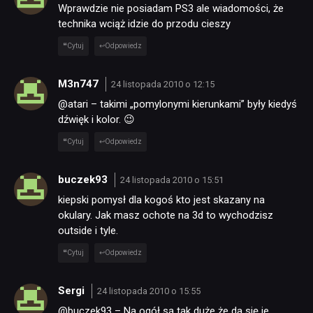
Wprawdzie nie posiadam PS3 ale wiadomości, że
technika wciąż idzie do przodu cieszy
Cytuj
Odpowiedz
M3n747
24 listopada 2010 o 12:15
@atari – takimi „pomylonymi kierunkami” były kiedyś
dźwięk i kolor. 😉
Cytuj
Odpowiedz
buczek93
24 listopada 2010 o 15:51
kiepski pomysł dla kogoś kto jest skazany na
okulary. Jak masz ochote na 3d to wychodzisz
outside i tyle.
Cytuj
Odpowiedz
Sergi
24 listopada 2010 o 15:55
@buczek93 – Na ogół są tak duże że da się je