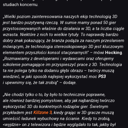
studiach koncernu.
„
Wielki poziom zainteresowania naszych ekip technologią 3D
jest bardzo pozytywną rzeczą. W sumie mamy ponad 50 gier
przystosowywanych właśnie do działania w 3D, a ta liczba ciągle
wzrasta. Niektóre z nich to wielkie tytuły. To naprawdę bardzo
dobry znak pokazujący, że branża podąża za naszym przesłaniem
mówiącym, że technologia stereoskopowego 3D jest kluczowym
elementem przyszłości konsol stacjonarnych
” – mówi
Hocking
.
„
Rozmawiamy z developerami i wydawcami oraz oferujemy
szkolenie pomagające im przyspieszyć prace z 3D. Technologia
ta nie polega tylko na dodaniu głębi obrazu – twórcy muszą
wiedzieć, w jaki sposób najlepiej wykorzystać moc
PS3
i upewnimy się, że tak zrobią
” – dodaje.
„
Nie chodzi tylko o to, by było to technicznie poprawne,
ale również bardziej pomysłowe, aby jak najbardziej twórczo
wykorzystać 3D do konkretnych rodzajów gier. Świetnym
przykładem jest
Killzone 3
, kiedy grając w 3D gracze muszą
umieścić ładunek wybuchowy na ścianie. Kiedy to zrobią,
<wyjdzie> on z telewizora i będzie wyglądało to tak, jakby był