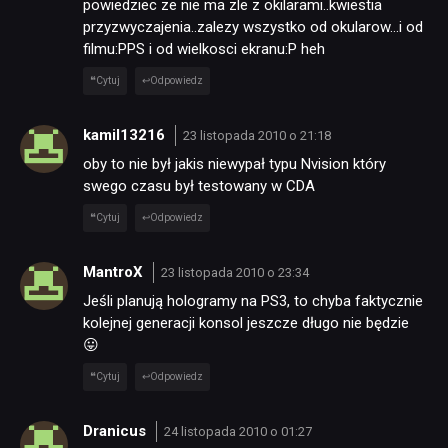
powiedziec ze nie ma zle z okilarami..kwiestia
przyzwyczajenia..zalezy wszystko od okularow…i od
filmu:PPS i od wielkosci ekranu:P heh
Cytuj
Odpowiedz
kamil13216
23 listopada 2010 o 21:18
oby to nie był jakis niewypał typu Nvision który
swego czasu był testowany w CDA
Cytuj
Odpowiedz
MantroX
23 listopada 2010 o 23:34
Jeśli planują hologramy na PS3, to chyba faktycznie
kolejnej generacji konsol jeszcze długo nie będzie
😛
Cytuj
Odpowiedz
Dranicus
24 listopada 2010 o 01:27