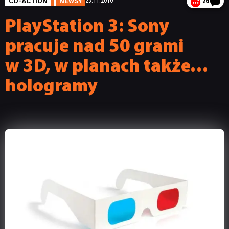
CD-ACTION
NEWSY
23.11.2010
26
PlayStation 3: Sony
pracuje nad 50 grami
w 3D, w planach także…
hologramy