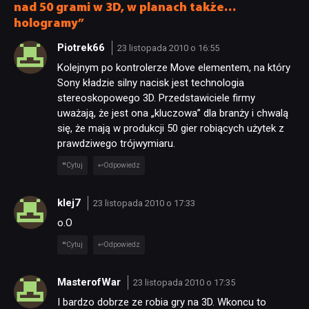
nad 50 grami w 3D, w planach także…
hologramy”
Piotrek66
23 listopada 2010 o 16:55
Kolejnym po kontrolerze Move elementem, na który
Sony kładzie silny nacisk jest technologia
stereoskopowego 3D. Przedstawiciele firmy
uważają, że jest ona „kluczowa” dla branży i chwalą
się, że mają w produkcji 50 gier robiących użytek z
prawdziwego trójwymiaru.
Cytuj
Odpowiedz
klej7
23 listopada 2010 o 17:33
o.O
Cytuj
Odpowiedz
MasterofWar
23 listopada 2010 o 17:35
I bardzo dobrze ze robia gry na 3D. Wkoncu to