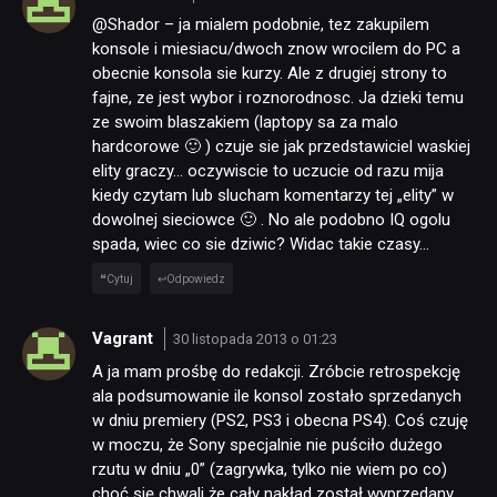
@Shador – ja mialem podobnie, tez zakupilem
konsole i miesiacu/dwoch znow wrocilem do PC a
obecnie konsola sie kurzy. Ale z drugiej strony to
fajne, ze jest wybor i roznorodnosc. Ja dzieki temu
ze swoim blaszakiem (laptopy sa za malo
hardcorowe 🙂 ) czuje sie jak przedstawiciel waskiej
elity graczy… oczywiscie to uczucie od razu mija
kiedy czytam lub slucham komentarzy tej „elity” w
dowolnej sieciowce 🙂 . No ale podobno IQ ogolu
spada, wiec co sie dziwic? Widac takie czasy…
Cytuj
Odpowiedz
Vagrant
30 listopada 2013 o 01:23
A ja mam prośbę do redakcji. Zróbcie retrospekcję
ala podsumowanie ile konsol zostało sprzedanych
w dniu premiery (PS2, PS3 i obecna PS4). Coś czuję
w moczu, że Sony specjalnie nie puściło dużego
rzutu w dniu „0” (zagrywka, tylko nie wiem po co)
choć się chwali że cały nakład został wyprzedany.