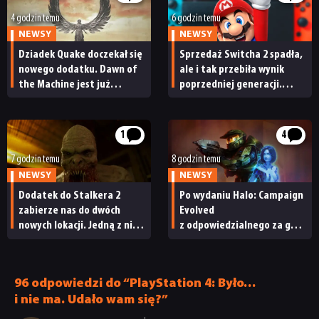
4 godzin temu
6 godzin temu
NEWSY
NEWSY
Dziadek Quake doczekał się
Sprzedaż Switcha 2 spadła,
nowego dodatku. Dawn of
ale i tak przebiła wynik
the Machine jest już
poprzedniej generacji.
dostępny
Nintendo ma powody
do radości
1
4
7 godzin temu
8 godzin temu
NEWSY
NEWSY
Dodatek do Stalkera 2
Po wydaniu Halo: Campaign
zabierze nas do dwóch
Evolved
nowych lokacji. Jedną z nich
z odpowiedzialnego za grę
seria obiecywała
studia zwolniono
od samego początku
pracowników
96 odpowiedzi do “PlayStation 4: Było…
i nie ma. Udało wam się?”