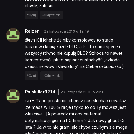
chwile, zalosne
Cytuj
Odpowiedz
Rejzer
29 listopada 2013 o 19:49
@rvn10|Hehehe że niby konsolowcy to stado
baranów i kupią każde DLC, a PC to sami spece i
wszyscy równo nie kupują DLC? Szkoda to nawet
komentować, jak to napisał eustachy80 „szkoda
czasu, nerwów i klawiatury” na Ciebie cebulaczku:)
Cytuj
Odpowiedz
Painkiller3214
29 listopada 2013 o 20:31
rvn – Ty po prostu nie chcesz nas sluchac i myslisz
,ze masz w 100 % racje i tylko to co Ty mowisz jest
wlasciwe . |A powiedz mi cos na temat
optymalizacji gier na PC hmm ? Jak nowy ghost Ci
lata ? Ja w to nie gram ,ale chyba czulbym sie mega
wku
*
gdyby gra mi ciela podczas gdy plastation 4