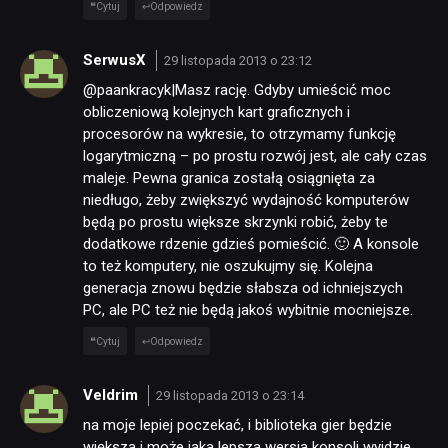
Cytuj
Odpowiedz
SerwusX
29 listopada 2013 o 23:12
@paankracyk|Masz rację. Gdyby umieścić moc
obliczeniową kolejnych kart graficznych i
procesorów na wykresie, to otrzymamy funkcję
logarytmiczną – po prostu rozwój jest, ale cały czas
maleje. Pewna granica zostałą osiągnięta za
niedługo, żeby zwiększyć wydajność komputerów
będą po prostu większe skrzynki robić, żeby te
dodatkowe rdzenie gdzieś pomieścić. 🙂 A konsole
to też komputery, nie oszukujmy się. Kolejna
generacja znowu będzie słabsza od ichniejszych
PC, ale PC też nie będą jakoś wybitnie mocniejsze.
Cytuj
Odpowiedz
Veldrim
29 listopada 2013 o 23:14
na moje lepiej poczekać, i biblioteka gier będzie
większa i może jaka lepsza wersja konsoli wyjdzie,