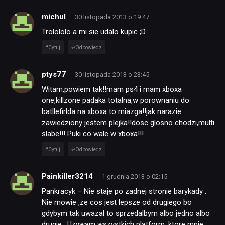
michul
30 listopada 2013 o 19:47
Trolololo a mi sie udalo kupic ;D
Cytuj
Odpowiedz
ptys77
30 listopada 2013 o 23:45
Witam,powiem tak!!mam ps4 i mam xboxa
one,killzone padaka totalna,w porownaniu do
batllefirlda na xboxa to miazga!!jak narazie
zawiedziony jestem plejka!!dosc glosno chodzi,multi
slabe!!! Puki co wale w xboxa!!!
Cytuj
Odpowiedz
Painkiller3214
1 grudnia 2013 o 02:15
Pankracyk – Nie staje po zadnej stronie barykady .
Nie mowie ,ze cos jest lepsze od drugiego bo
gdybym tak uwazal to sprzedalbym albo jedno albo
drugie . Uzywam wszystkich platform ,ktore mnie