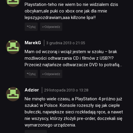
Playstation-teho nie wiem bo nie widzialem dzis
obcykam,ale puki co xbox one jak dla mnie
lepszy,pozdrawiam,aaa killzone lipa!!
Cytuj
Odpowiedz
MarekG
3 grudnia 2013 o 21:05
Mam od wczoraj i wciąż jestem w szoku – brak
możliwości odtwarzania CD i filmów z USB?!?
Przecież najtańsze odtwarzacze DVD to potrafią…
Cytuj
Odpowiedz
Adzior
29 listopada 2013 o 13:28
Nie minęło wiele czasu, a PlayStation 4 próżno już
szukać w Polsce. Konsole rozeszły się jak ciepłe
bułeczki, największe sieci rozkładają ręce, a nawet
nie wszyscy, którzy złożyli pre-order, doczekali się
wymarzonego urządzenia.