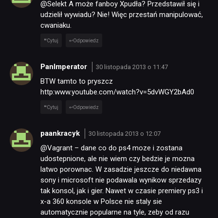
@Selekt A może fanboy Xpudła? Przedstawił się i
udzielił wywiadu? Nie! Więc przestań manipulować,
cwaniaku.
Cytuj
Odpowiedz
PanImperator
30 listopada 2013 o 11:47
BTW tamto to pryszcz
http:www.youtube.com/watch?v=5dvWGY2bAd0
Cytuj
Odpowiedz
paankracyk
30 listopada 2013 o 12:07
@Vagrant – dane co do ps4 moze i zostana
udostepnione, ale nie wiem czy bedzie je mozna
latwo porownac. W zasadzie jeszcze do niedawna
sony i microsoft nie podawala wynikow sprzedazy
tak konsol, jak i gier. Nawet w czasie premiery ps3 i
x-a 360 konsole w Polsce nie staly sie
automatycznie popularne na tyle, zeby od razu