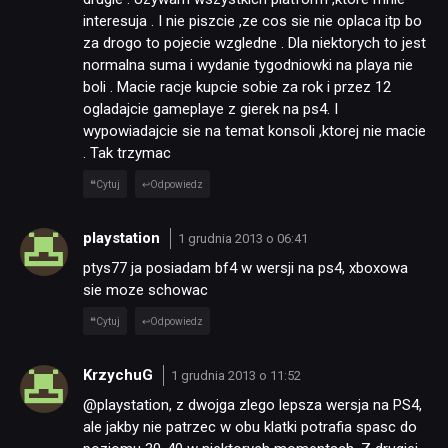
interesuja . I nie piszcie ,ze cos sie nie oplaca itp bo
za drogo to pojecie wzgledne . Dla niektorych to jest
normalna suma i wydanie tygodniowki na playa nie
boli . Macie racje kupcie sobie za rok i przez 12
ogladajcie gameplaye z gierek na ps4. I
wypowiadajcie sie na temat konsoli ,ktorej nie macie
. Tak trzymac
Cytuj
Odpowiedz
playstation
1 grudnia 2013 o 06:41
ptys77 ja posiadam bf4 w wersji na ps4, xboxowa
sie moze schowac
Cytuj
Odpowiedz
KrzychuG
1 grudnia 2013 o 11:52
@playstation, z dwojga zlego lepsza wersja na PS4,
ale jakby nie patrzec w obu klatki potrafia spasc do