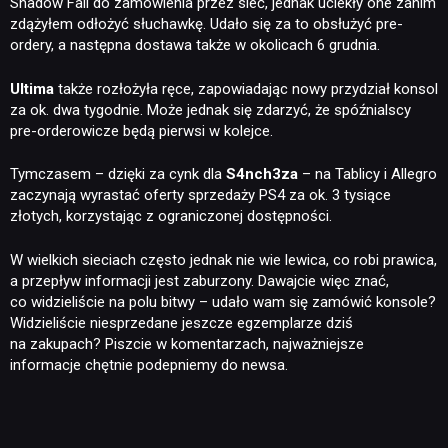
Shadow Fall do zamówienia przez sieć, jednak uciekły one zanim
zdążyłem odłożyć słuchawkę. Udało się za to obsłużyć pre-
ordery, a następna dostawa także w okolicach 6 grudnia.
Ultima
także rozłożyła ręce, zapowiadając nowy przydział konsol
za ok. dwa tygodnie. Może jednak się zdarzyć, że spóźnialscy
pre-orderowicze będą pierwsi w kolejce.
Tymczasem – dzięki za cynk dla
S4nch3za
– na Tablicy i Allegro
zaczynają wyrastać oferty sprzedaży PS4 za ok. 3 tysiące
złotych, korzystając z ograniczonej dostępności.
W wielkich sieciach często jednak nie wie lewica, co robi prawica,
a przepływ informacji jest zaburzony. Dawajcie więc znać,
co widzieliście na polu bitwy – udało wam się zamówić konsole?
Widzieliście niesprzedane jeszcze egzemplarze dziś
na zakupach? Piszcie w komentarzach, najważniejsze
informacje chętnie podepniemy do newsa.