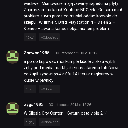
wadliwe . Mianowicie mają „awarię napędu na płyty.
Zapraszam na kanał Youtube NRGeek . On sam miał
problem z tym przez co musiał oddac konsole do
sklepu . W filmie 5 Dni z Playstation 4 – Dzień 2 –
Koniec – awaria konsoli objaśnia ten problem .
Cytuj
Odpowiedz
Znawca1985
30 listopada 2013 o 18:17
a po co kupowac moi kumple kibole z żksu wybili
zęby pod media markt jakiemus staremu tatuśiowi
co kupił synowi ps4 z fifą 14 i teraz naginamy w
klubie w piwnicy
Cytuj
Odpowiedz
zyga1992
30 listopada 2013 o 18:26
W Silesia City Center – Saturn ostały się 2 ;-]
Cytuj
Odpowiedz