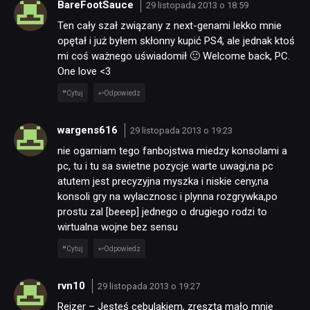
BareFootSauce
29 listopada 2013 o 18:59
Ten cały szał związany z next-genami lekko mnie
opętał i już byłem skłonny kupić PS4, ale jednak ktoś
mi coś ważnego uświadomił 🙂 Welcome back, PC.
One love <3
Cytuj
Odpowiedz
wargens616
29 listopada 2013 o 19:23
nie ogarniam tego fanbojstwa miedzy konsolami a
pc, tu i tu sa swietne pozycje warte uwagi,na pc
atutem jest precyzyjna myszka i niskie ceny,na
konsoli gry na wylacznosc i plynna rozgrywka,po
prostu zal [beeep] jednego o drugiego rodzi to
wirtualna wojne bez sensu
Cytuj
Odpowiedz
rvn10
29 listopada 2013 o 19:27
Rejzer – Jesteś cebulakiem, zresztą mało mnie