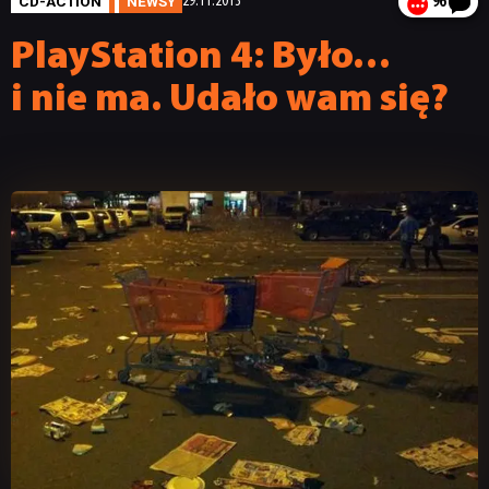
CD-ACTION
NEWSY
29.11.2013
96
PlayStation 4: Było…
i nie ma. Udało wam się?