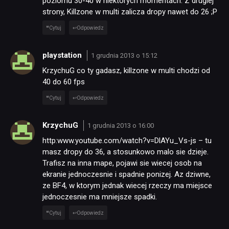
poziomu 30-40 w niektorych momentach. Z drugiej
strony, Killzone w multi zalicza dropy nawet do 26 ;P
Cytuj
Odpowiedz
playstation
1 grudnia 2013 o 15:12
KrzychuG co ty gadasz, killzone w multi chodzi od
40 do 60 fps
Cytuj
Odpowiedz
KrzychuG
1 grudnia 2013 o 16:00
http:www.youtube.com/watch?v=DlAYu_Vs-js – tu
masz dropy do 36, a stosunkowo malo sie dzieje.
Trafisz na inna mape, pojawi sie wiecej osob na
ekranie jednoczesnie i spadnie ponizej. Az dziwne,
ze BF4, w ktorym jednak wiecej rzeczy ma miejsce
jednoczesnie ma mniejsze spadki.
Cytuj
Odpowiedz