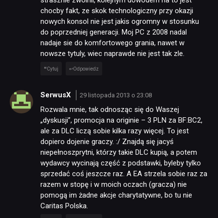
chocby fakt, ze skok technologiczny przy okazji
nowych konsol nie jest jakis ogromny w stosunku
do poprzedniej generacji. Moj PC z 2008 nadal
nadaje sie do komfortowego grania, nawet w
nowsze tytuly, wiec naprawde nie jest tak zle.
Cytuj
Odpowiedz
SerwusX
29 listopada 2013 o 23:08
Rozwala mnie, tak odnosząc się do Waszej
„dyskusji”, promocja na originie – 3 PLN za BF:BC2,
ale za DLC liczą sobie kilka razy więcej. To jest
dopiero dojenie graczy. :/ Znajdą się jacyś
niepełnoszprytni, którzy takie DLC kupią, a potem
wydawcy wycinają część z podstawki, byleby tylko
sprzedać coś jeszcze raz. A EA strzela sobie raz za
razem w stopę i w moich oczach (gracza) nie
pomogą im żadne akcje charytatywne, bo tu nie
Caritas Polska.