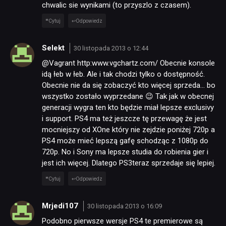
chwalic sie wynikami (to przyszlo z czasem).
Cytuj
Odpowiedz
Selekt
30 listopada 2013 o 12:44
@Vagrant http:www.vgchartz.com/ Obecnie konsole
idą łeb w łeb. Ale i tak chodzi tylko o dostępność.
Obecnie nie da się zobaczyć kto więcej sprzeda… bo
wszystko zostało wyprzedane 😉 Tak jak w obecnej
generacji wygra ten kto będzie miał lepsze exclusivy
i support. PS4 ma też jeszcze tę przewagę że jest
mocniejszy od XOne który nie zejdzie poniżej 720p a
PS4 może mieć lepszą gafę schodząc z 1080p do
720p. No i Sony ma lepsze studia do robienia gier i
jest ich więcej. Dlatego PS3teraz sprzedaje się lepiej.
Cytuj
Odpowiedz
Mrjedi107
30 listopada 2013 o 16:09
Podobno pierwsze wersje PS4 te premierowe są