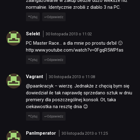
zaangazowanie w zakup bedzie duzo wieksze niz
normalnie. Identycznie zrobili z diablo 3 na PC.
Cytuj
Odpowiedz
Selekt
30 listopada 2013 o 11:02
PC Master Race… a dla mnie po prostu de’bil 🙂
http:www.youtube.com/watch?v=0FgqR5WPfas
Cytuj
Odpowiedz
Vagrant
30 listopada 2013 o 11:08
@paankracyk – wierzę. Jednakże z chęcią bym się
dowiedział ile tak naprawdę sprzedano sztuk w dniu
premiery dla poszczególnej konsoli. Ot, taka
ciekawostka na resztę dnia 😉
Cytuj
Odpowiedz
PanImperator
30 listopada 2013 o 11:25