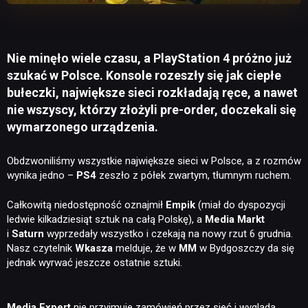
Nie minęło wiele czasu, a PlayStation 4 próżno już
szukać w Polsce. Konsole rozeszły się jak ciepłe
bułeczki, największe sieci rozkładają ręce, a nawet
nie wszyscy, którzy złożyli pre-order, doczekali się
wymarzonego urządzenia.
Obdzwoniliśmy wszystkie największe sieci w Polsce, a z rozmów
wynika jedno –
PS4
zeszło z półek zwartym, tłumnym ruchem.
Całkowitą niedostępność oznajmił
Empik
(miał do dyspozycji
ledwie kilkadziesiąt sztuk na całą Polskę), a
Media Markt
i
Saturn
wyprzedały wszystko i czekają na nowy rzut 6 grudnia.
Nasz czytelnik
Wkasza
melduje, że w
MM
w Bydgoszczy da się
jednak wyrwać jeszcze ostatnie sztuki.
Media Expert
nie przyjmuje zamówień przez sieć i wygląda