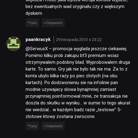
bez ewentualnych wad oryginału czy z większym
dyskiem
Cytuj
Odpowiedz
paankracyk
29 listopada 2013 o 23:22
@SerwusX – promocja wyglada jeszcze ciekawiej.
Pomimo kilku prob zakupu bf3 premium wciaz
NEWSY
otrzymywalem podobny blad. Wyprobowalem druga
karte. To samo. Gry jak nie bylo tak nie ma. Za to z
konta ubylo kilka razy po piec zlotych (na obu
RECENZJE
kartach). Po dodzwonieniu sie na infolinie pan
modnie uzywajacy slowa bynajmniej zamiast
przynajmniej poinformowal mnie, ze transakcja nie
PUBLICYSTYKA
doszla do skutku w wyniku… w sumie to tego akurat
nie wiedzial… w kazdym badz razie „testowe” 5-
zlotowe ktowy zostana zwrocone.
KULTURA
Cytuj
Odpowiedz
RETRO