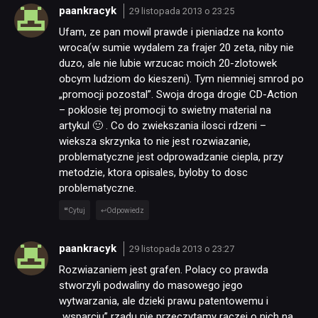
paankracyk
29 listopada 2013 o 23:25
Ufam, ze pan mowil prawde i pieniadze na konto
TECHNOLOGIE
wroca(w sumie wydalem za frajer 20 zeta, niby nie
duzo, ale nie lubie wrzucac moich 20-zlotowek
obcym ludziom do kieszeni). Tym niemniej smrod po
DYSKUSJE
„promocji pozostal”. Swoja droga drogie CD-Action
– poklosie tej promocji to swietny material na
artykul 🙂 . Co do zwiekszania ilosci rdzeni –
JUŻ GRALIŚMY
wieksza skrzynka to nie jest rozwiazanie,
problematyczne jest odprowadzanie ciepla, przy
metodzie, ktora opisales, byloby to dosc
SKLEP
problematyczne.
Cytuj
Odpowiedz
paankracyk
29 listopada 2013 o 23:27
Rozwiazaniem jest grafen. Polacy co prawda
stworzyli podwaliny do masowego jego
wytwarzania, ale dzieki prawu patentowemu i
„wsparciu” rzadu nie przeczytamy raczej o nich na