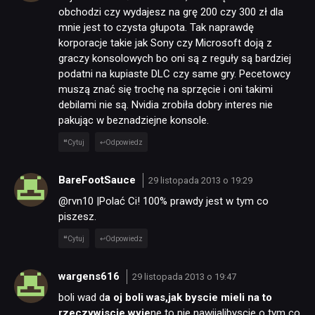
obchodzi czy wydajesz na grę 200 czy 300 zł dla
mnie jest to czysta głupota. Tak naprawdę
korporacje takie jak Sony czy Microsoft doją z
graczy konsolowych bo oni są z reguły są bardziej
podatni na kupiaste DLC czy same gry. Pecetowcy
muszą znać się trochę na sprzęcie i oni takimi
debilami nie są. Nvidia zrobiła dobry interes nie
pakując w beznadziejne konsole.
Cytuj
Odpowiedz
BareFootSauce
29 listopada 2013 o 19:29
@rvn10 |Polać Ci! 100% prawdy jest w tym co
piszesz.
Cytuj
Odpowiedz
wargens616
29 listopada 2013 o 19:47
boli wad d
a oj boli was,jak byscie mieli na to
rzeczywiscie wyje
ne to nie nawijalibyscie o tym co