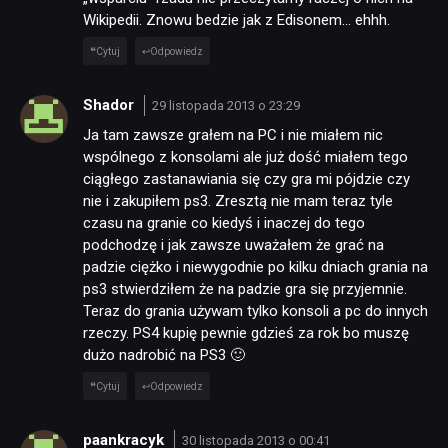
Wikipedii. Znowu bedzie jak z Edisonem… ehhh.
Cytuj
Odpowiedz
Shador
29 listopada 2013 o 23:29
Ja tam zawsze grałem na PC i nie miałem nic
wspólnego z konsolami ale już dość miałem tego
ciągłego zastanawiania się czy gra mi pójdzie czy
nie i zakupiłem ps3. Zresztą nie mam teraz tyle
czasu na granie co kiedyś i inaczej do tego
podchodzę i jak zawsze uważałem że grać na
padzie ciężko i niewygodnie po kilku dniach grania na
ps3 stwierdziłem że na padzie gra się przyjemnie.
Teraz do grania używam tylko konsoli a pc do innych
rzeczy. PS4 kupię pewnie gdzieś za rok bo muszę
dużo nadrobić na PS3 🙂
Cytuj
Odpowiedz
paankracyk
30 listopada 2013 o 00:41