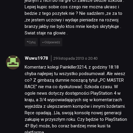
jednym z nich bo na gre CI zawsze bedzie szkoda .
Lepiej kupic sobie cos czego nie mozna ukrasc i
bedzie z tego pozytek nie ? Nie sadzilem ,ze za to
,ze jestem uczciwy i wydaje pieniadze na rozwoj
branzy jakby nie bylo ktos mnie kiedys skrytykuje .
Swiat staje na glowie .
Cytuj
Odpowiedz
Wuwu1978
29 listopada 2013 o 20:40
Komentarz kolegi Painkiller3214, z godziny 18:18
chyba najlepiej tu wszystko podsumował. Ale wiesz
co? Z gimbazą dumnie noszącą tytuł „PC MASTER
RACE” nie ma co dyskutować. Szkoda czasu. W
ogole news dotyczy dostępności PlayStation 4 w
kraju, a 3/4 wypowiadających się w komentarzach
wyjeżdża z ulepszaniem kompów i innymi bzdetami.
Ręce opadają…|Ja, swoją konsolę nowej generacji
zakupię w przyszłym roku. Czy będzie to PlayStation
4? Być może, bo coraz bardziej mnie kusi ta
platforma.