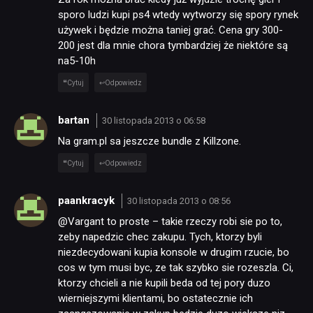
sporo ludzi kupi ps4 wtedy wytworzy się spory rynek
używek i będzie można taniej grać. Cena gry 300-
200 jest dla mnie chora tymbardziej że niektóre są
na5-10h
Cytuj
Odpowiedz
bartan
30 listopada 2013 o 06:58
Na gram.pl sa jeszcze bundle z Killzone.
Cytuj
Odpowiedz
paankracyk
30 listopada 2013 o 08:56
@Vargant to proste – takie rzeczy robi sie po to,
zeby napedzic chec zakupu. Tych, ktorzy byli
niezdecydowani kupia konsole w drugim rzucie, bo
cos w tym musi byc, ze tak szybko sie rozeszla. Ci,
ktorzy chcieli a nie kupili beda od tej pory duzo
wierniejszymi klientami, bo ostatecznie ich