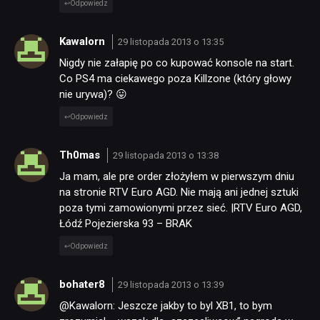
Odpowiedz
Kawalorn
29 listopada 2013 o 13:35
Nigdy nie załapię po co kupować konsole na start.
Co PS4 ma ciekawego poza Killzone (który głowy
nie urywa)? 😛
Odpowiedz
Th0mas
29 listopada 2013 o 13:38
Ja mam, ale pre order złożyłem w pierwszym dniu
na stronie RTV Euro AGD. Nie mają ani jednej sztuki
poza tymi zamowionymi przez sieć. |RTV Euro AGD,
Łódź Pojezierska 93 – BRAK
Odpowiedz
bohater8
29 listopada 2013 o 13:39
@Kawalorn: Jeszcze jakby to byl XB1, to bym