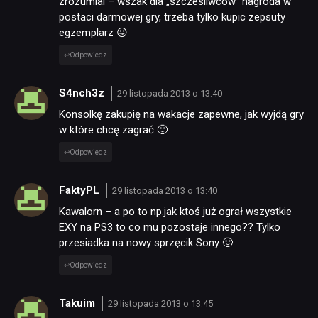
zrozumial – wszak dla „szczesliwcow” nagroda w
postaci darmowej gry, trzeba tylko kupic zepsuty
egzemplarz 😛
Odpowiedz
S4nch3z
29 listopada 2013 o 13:40
Konsolkę zakupię na wakacje zapewne, jak wyjdą gry
w które chcę zagrać 🙂
Odpowiedz
FaktyPL
29 listopada 2013 o 13:40
Kawalorn – a po to np.jak ktoś już ograł wszystkie
EXY na PS3 to co mu pozostaje innego?? Tylko
przesiadka na nowy sprzęcik Sony 🙂
Odpowiedz
Takuim
29 listopada 2013 o 13:45