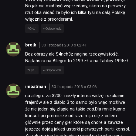
No jak nie miał być wyprzedany, skoro na pierwszy
rzut oka widać że było ich kilka tysi na całą Polskę
włącznie z preorderami.
Cytuj
Odpowiedz
brejk
30 listopada 2013 o 02:41
Bez obrazy ale S4nch3z nagina rzeczywistość.
Najtańsza na Allegro to 2199 zł. a na Tablicy 1995zł.
Cytuj
Odpowiedz
imbatman
30 listopada 2013 o 03:06
na allegro za 3200…niezły interes widzę i szukanie
frajerów ale z diablo 3 to samo było więc możliwe
że nie jeden się złapie na takie coś.Dla mnie kupno
konsoli po premierze od razu mija się z celem
głównie przez ceny gier które są chore a zawsze
jeszcze dojdą jakieś usterki pierwszych partii konsol.
Za rok można brać kiedy już wyjdzie trochę gier i