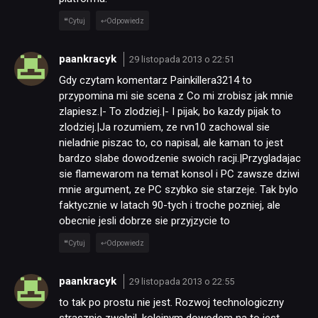
Cytuj
Odpowiedz
paankracyk
29 listopada 2013 o 22:51
Gdy czytam komentarz Painkillera3214 to
przypomina mi sie scena z Co mi zrobisz jak mnie
zlapiesz.|- To zlodziej.|- I pijak, bo kazdy pijak to
zlodziej.|Ja rozumiem, ze rvn10 zachowal sie
nieladnie piszac to, co napisal, ale kaman to jest
bardzo slabe dowodzenie swoich racji.|Przygladajac
sie flamewarom na temat konsol i PC zawsze dziwi
mnie argument, ze PC szybko sie starzeje. Tak bylo
faktycznie w latach 90-tych i troche pozniej, ale
obecnie jesli dobrze sie przyjzycie to
Cytuj
Odpowiedz
paankracyk
29 listopada 2013 o 22:55
to tak po prostu nie jest. Rozwoj technologiczny
strasznie zwolnil, kolejnym dowodem na to jest