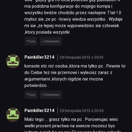
ma podobna konfiguracje do mojego kompa i
wszystko bedzie chodzilo przez nastepne 7 lat ! |I
mylisz sie ,ze pc -towcy wiedza wszystko . Wydaje
mi sie ,ze lepiej moze wypowiedziec sie czlowiek
,ktory posiada wszystki
Cytuj
Odpowiedz
Painkiller3214
29 listopada 2013 o 20:33
konsole etc niz osoba ,ktora ma tylko pc . Pewnie to
do Ciebie tez nie przemowi i wylecisz zaraz z
argumentami ,ktorych nigdzie nie mozna
potwierdzic .
Cytuj
Odpowiedz
Painkiller3214
29 listopada 2013 o 20:35
Malo tego … grasz tylko na pc . Porownujac wiec
wielki procent piractwa na swiecie mozesz byc