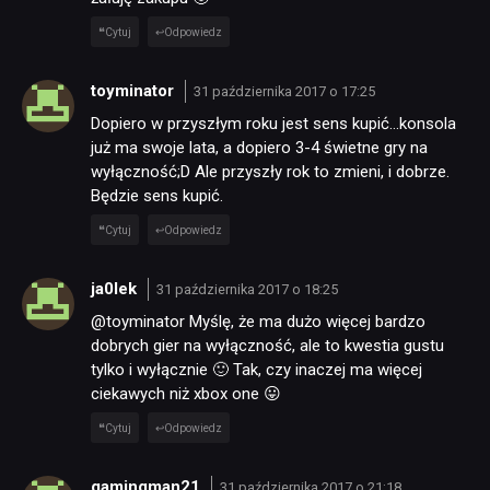
Cytuj
Odpowiedz
toyminator
31 października 2017 o 17:25
Dopiero w przyszłym roku jest sens kupić…konsola
już ma swoje lata, a dopiero 3-4 świetne gry na
wyłączność;D Ale przyszły rok to zmieni, i dobrze.
Będzie sens kupić.
Cytuj
Odpowiedz
ja0lek
31 października 2017 o 18:25
@toyminator Myślę, że ma dużo więcej bardzo
dobrych gier na wyłączność, ale to kwestia gustu
NEWSY
tylko i wyłącznie 🙂 Tak, czy inaczej ma więcej
ciekawych niż xbox one 😛
RECENZJE
Cytuj
Odpowiedz
gamingman21
31 października 2017 o 21:18