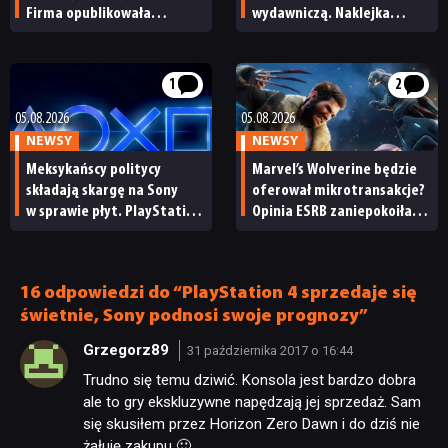
Firma opublikowała
wydawniczą. Naklejka
niepokojące oferty pracy
na pudełku kończy dyskusję
1
2
05.08.2026
05.08.2026
NEWSY
NEWSY
Meksykańscy politycy
Marvel’s Wolverine będzie
składają skargę na Sony
oferował mikrotransakcje?
w sprawie płyt. PlayStation
Opinia ESRB zaniepokoiła
będzie mieć problem?
graczy
16 odpowiedzi do “PlayStation 4 sprzedaje się
świetnie, Sony podnosi swoje prognozy”
Grzegorz89
31 października 2017 o 16:44
Trudno się temu dziwić. Konsola jest bardzo dobra
ale to gry ekskluzywne napędzają jej sprzedaż. Sam
się skusiłem przez Horizon Zero Dawn i do dziś nie
żałuję zakupu 🙂