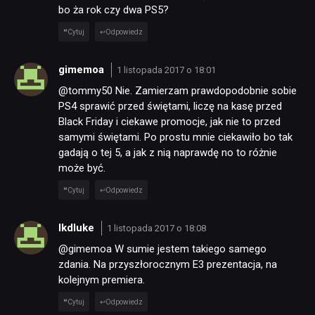
bo ża rok czy dwa PS5?
Cytuj
Odpowiedz
gimemoa
1 listopada 2017 o 18:01
@tommy50 Nie. Zamierzam prawdopodobnie sobie
PS4 sprawić przed świętami, liczę na kasę przed
Black Friday i ciekawe promocje, jak nie to przed
samymi świętami. Po prostu mnie ciekawiło bo tak
gadają o tej 5, a jak z nią naprawdę no to różnie
może być.
Cytuj
Odpowiedz
lkdluke
1 listopada 2017 o 18:08
@gimemoa W sumie jestem takiego samego
zdania. Na przyszłorocznym E3 prezentacja, na
kolejnym premiera.
Cytuj
Odpowiedz