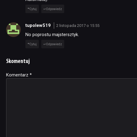
Cytuj
Odpowiedz
tupolew519
2 listopada 2017 o 15:55
No poprostu majstersztyk.
Cytuj
Odpowiedz
Skomentuj
Komentarz
Alternative:
*