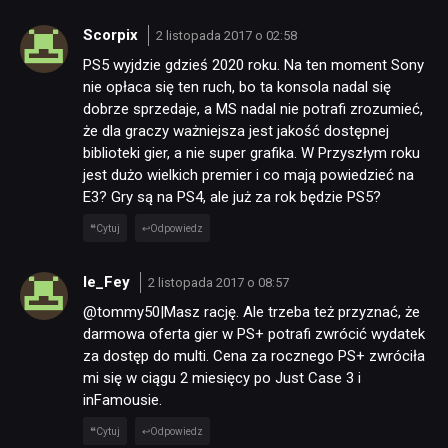
Scorpix
2 listopada 2017 o 02:58
PS5 wyjdzie gdzieś 2020 roku. Na ten moment Sony
nie opłaca się ten ruch, bo ta konsola nadal się
dobrze sprzedaje, a MS nadal nie potrafi zrozumieć,
że dla graczy ważniejsza jest jakość dostępnej
biblioteki gier, a nie super grafika. W Przyszłym roku
jest dużo wielkich premier i co mają powiedzieć na
E3? Gry są na PS4, ale już za rok będzie PS5?
Cytuj
Odpowiedz
le_Fey
2 listopada 2017 o 08:57
@tommy50|Masz rację. Ale trzeba też przyznać, że
darmowa oferta gier w PS+ potrafi zwrócić wydatek
za dostęp do multi. Cena za rocznego PS+ zwróciła
mi się w ciągu 2 miesięcy po Just Case 3 i
inFamousie.
Cytuj
Odpowiedz