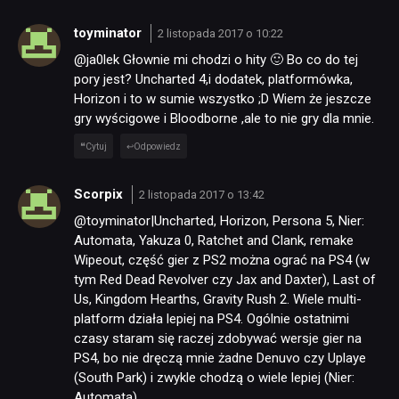
toyminator
2 listopada 2017 o 10:22
@ja0lek Głownie mi chodzi o hity 🙂 Bo co do tej
pory jest? Uncharted 4,i dodatek, platformówka,
Horizon i to w sumie wszystko ;D Wiem że jeszcze
gry wyścigowe i Bloodborne ,ale to nie gry dla mnie.
Cytuj
Odpowiedz
Scorpix
2 listopada 2017 o 13:42
@toyminator|Uncharted, Horizon, Persona 5, Nier:
Automata, Yakuza 0, Ratchet and Clank, remake
Wipeout, część gier z PS2 można ograć na PS4 (w
tym Red Dead Revolver czy Jax and Daxter), Last of
Us, Kingdom Hearths, Gravity Rush 2. Wiele multi-
platform działa lepiej na PS4. Ogólnie ostatnimi
czasy staram się raczej zdobywać wersje gier na
PS4, bo nie dręczą mnie żadne Denuvo czy Uplaye
(South Park) i zwykle chodzą o wiele lepiej (Nier:
Automata).