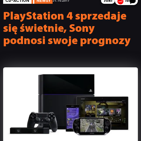
CD-ACTION
NEWSY
31.10.2017
SONY
16
PlayStation 4 sprzedaje
się świetnie, Sony
podnosi swoje prognozy