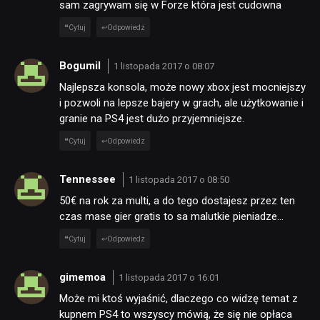
sam zagrywam się w Forze która jest cudowna
Cytuj
Odpowiedz
Bogumil
1 listopada 2017 o 08:07
Najlepsza konsola, może nowy xbox jest mocniejszy
i pozwoli na lepsze bajery w grach, ale użytkowanie i
granie na PS4 jest dużo przyjemniejsze.
Cytuj
Odpowiedz
Tennessee
1 listopada 2017 o 08:50
50€ na rok za multi, a do tego dostajesz przez ten
czas mase gier gratis to sa malutkie pieniadze…
Cytuj
Odpowiedz
gimemoa
1 listopada 2017 o 16:01
Może mi ktoś wyjaśnić, dlaczego co widzę temat z
kupnem PS4 to wszyscy mówią, że się nie opłaca