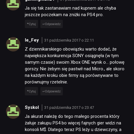
PUBLICYSTYKA
Ja się tak zastanawiam nad kupnem ale chyba
jeszcze poczekam na zniżki na PS4 pro.
KULTURA
Cytuj
Odpowiedz
le_Fey
RETRO
31 października 2017 o 22:11
Z dziennikarskiego obowiązku warto dodać, że
największa konkurencja SONY osiągnęła (w tym
TECHNOLOGIE
samym czasie) swoim Xbox ONE wynik o… połowę
gorszy. Nie żebym się pastwił nad Micro., ale skoro
na każdym kroku obie firmy są porównywane to
DYSKUSJE
porównujmy rzetelnie.
Cytuj
Odpowiedz
JUŻ GRALIŚMY
Syskol
31 października 2017 o 23:47
Ja akurat należę do tego małego procenta który
SKLEP
żałuje zakupu PS4 bo więcej fajnych gier widzi na
konsoli M$. Dlatego teraz PS leży u dziewczyny, a