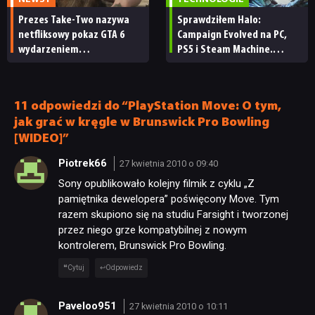
Prezes Take-Two nazywa
Sprawdziłem Halo:
RECENZJE
netfliksowy pokaz GTA 6
Campaign Evolved na PC,
wydarzeniem
PS5 i Steam Machine.
obowiązkowym. Nawet
Wygląda świetnie,
PUBLICYSTYKA
nie wie, ilu Netflix
ale ma parę problemów
ma subskrybentów
[RECENZJA TECHNICZNA]
11 odpowiedzi do “PlayStation Move: O tym,
jak grać w kręgle w Brunswick Pro Bowling
KULTURA
[WIDEO]”
Piotrek66
27 kwietnia 2010 o 09:40
RETRO
Sony opublikowało kolejny filmik z cyklu „Z
pamiętnika dewelopera” poświęcony Move. Tym
TECHNOLOGIE
razem skupiono się na studiu Farsight i tworzonej
przez niego grze kompatybilnej z nowym
kontrolerem, Brunswick Pro Bowling.
DYSKUSJE
Cytuj
Odpowiedz
JUŻ GRALIŚMY
Paveloo951
27 kwietnia 2010 o 10:11