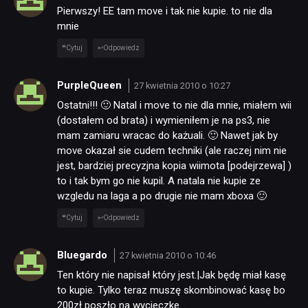
Pierwszy! EE tam move i tak nie kupie. to nie dla
mnie
SKLEP
Cytuj
Odpowiedz
PurpleQueen
27 kwietnia 2010 o 10:27
Ostatni!!! 🙂 Natal i move to nie dla mnie, miałem wii
(dostałem od brata) i wymieniłem je na ps3, nie
mam zamiaru wracac do każuali. 🙂 Nawet jak by
move okazał sie cudem techniki (ale raczej nim nie
jest, bardziej precyzjna kopia wiimota [podejrzewa] )
to i tak bym go nie kupil. A natala nie kupie ze
wzgledu na laga a po drugie nie mam xboxa 🙂
Cytuj
Odpowiedz
Bluegardo
27 kwietnia 2010 o 10:46
Ten który nie napisał który jest.|Jak będę miał kasę
to kupie. Tylko teraz muszę skombinować kasę bo
200zł poszło na wycieczke…