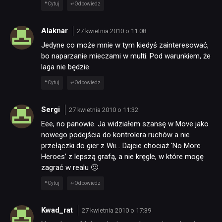
Cytuj
Odpowiedz
Alaknar
27 kwietnia 2010 o 11:08
Jedyne co może mnie w tym kiedyś zainteresować,
bo naparzanie mieczami w multi. Pod warunkiem, że
laga nie będzie.
Cytuj
Odpowiedz
Sergi
27 kwietnia 2010 o 11:32
Eee, no panowie. Ja widziałem szansę w Move jako
nowego podejścia do kontrolera ruchów a nie
przełączki do gier z Wii… Dajcie chociaż 'No More
Heroes’ z lepszą grafą, a nie kręgle, w które mogę
zagrać w realu 🙁
Cytuj
Odpowiedz
Kwad_rat
27 kwietnia 2010 o 17:39