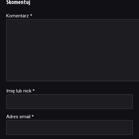
Skomentuj
Komentarz
Alternative:
*
Imię lub nick
*
Adres email
*