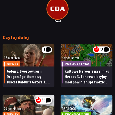
Fred
Czytaj dalej
1
13
17 minut temu
6 godzin temu
NEWSY
PUBLICYSTYKA
Jeden z twórców serii
Kultowe Heroes 2 na silniku
Dragon Age tłumaczy
Heroes 3. Ten rewelacyjny
sukces Baldur’s Gate’a 3.
mod powinien sprawdzić
„Zrobili to, co należało
każdy fan
zrobić przy tak dużej
przerwie”
36
23 godzin temu
08.08.2026
NEWSY
NEWSY
TECHNOLOGIE