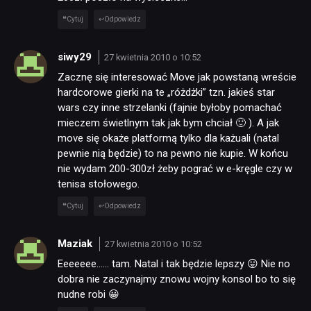
Cytuj
Odpowiedz
siwy29
27 kwietnia 2010 o 10:52
Zacznę się interesować Move jak powstaną wreście
hardcorowe gierki na te „różdżki” tzn. jakieś star
wars czy inne strzelanki (fajnie byłoby pomachać
mieczem świetlnym tak jak bym chciał 🙂 ). A jak
move się okaże platformą tylko dla każuali (natal
pewnie nią będzie) to na pewno nie kupie. W końcu
nie wydam 200-300zł żeby pograć w e-kręgle czy w
tenisa stołowego.
Cytuj
Odpowiedz
Maziak
27 kwietnia 2010 o 10:52
Eeeeeee…… tam. Natal i tak będzie lepszy 😛 Nie no
dobra nie zaczynajmy znowu wojny konsol bo to się
nudne robi 😀