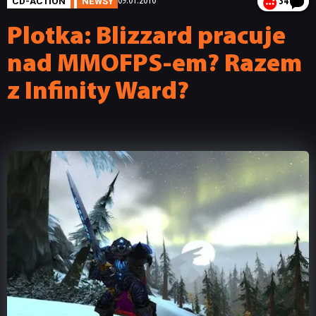
CD-ACTION
NEWSY
09.01.2010
34
Plotka: Blizzard pracuje
nad MMOFPS-em? Razem
z Infinity Ward?