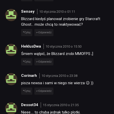
Sensey
10 stycznia 2010 o 01:11
Blizzard kiedyś planował zrobienie gry Starcraft
Ghost… może chcą to reaktywować?
Cytuj
Odpowiedz
HeklusDwa
10 stycznia 2010 o 15:50
Śmiem wątpić, że Blizzard zrobi MMOFPS ;]
Cytuj
Odpowiedz
Corinarh
10 stycznia 2010 o 23:38
pisza newsa i sami w niego nie wierza 😉 ))
Cytuj
Odpowiedz
Dessot34
15 stycznia 2010 o 21:35
Nieee…. to chyba jednak tylko plotki.