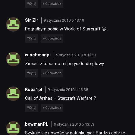
Cytuj
Odpowiedz
Sir Zir
9 stycznia 2010 o 13:19
Pograłbym sobie w World of Starcraft 🙂 .
Cytuj
Odpowiedz
wiochmanpl
9 stycznia 2010 o 13:21
Zireael > to samo mi przyszło do głowy
Cytuj
Odpowiedz
Kuba1pl
9 stycznia 2010 o 13:38
Call of Arthas – Starcraft Warfare ?
Cytuj
Odpowiedz
bowmanPL
9 stycznia 2010 o 13:53
NEWSY
Szykuje się nowość w gatunku gier. Bardzo dobrze-