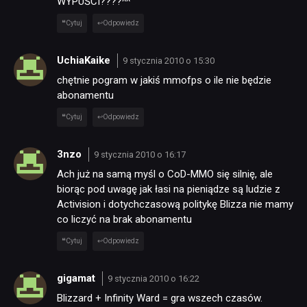
WYPUŚCI????^^
Cytuj
Odpowiedz
UchiaKaike
9 stycznia 2010 o 15:30
chętnie pogram w jakiś mmofps o ile nie będzie
abonamentu
Cytuj
Odpowiedz
3nzo
9 stycznia 2010 o 16:17
Ach już na samą myśl o CoD-MMO się silnię, ale
biorąc pod uwagę jak łasi na pieniądze są ludzie z
Activision i dotychczasową politykę Blizza nie mamy
co liczyć na brak abonamentu
Cytuj
Odpowiedz
gigamat
9 stycznia 2010 o 16:22
Blizzard + Infinity Ward = gra wszech czasów.