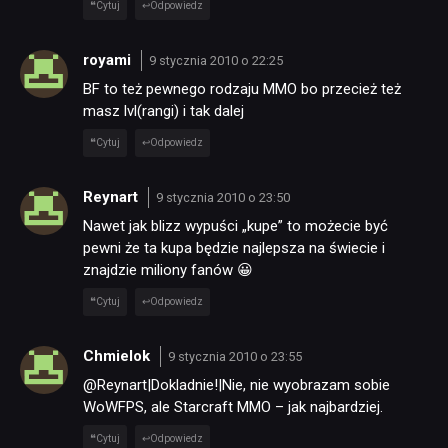
Cytuj
Odpowiedz
royami
9 stycznia 2010 o 22:25
BF to też pewnego rodzaju MMO bo przecież też
masz lvl(rangi) i tak dalej
Cytuj
Odpowiedz
Reynart
9 stycznia 2010 o 23:50
Nawet jak blizz wypuści „kupe” to możecie być
pewni że ta kupa będzie najlepsza na świecie i
znajdzie miliony fanów 😀
Cytuj
Odpowiedz
Chmielok
9 stycznia 2010 o 23:55
@Reynart|Dokladnie!|Nie, nie wyobrazam sobie
WoWFPS, ale Starcraft MMO – jak najbardziej.
Cytuj
Odpowiedz