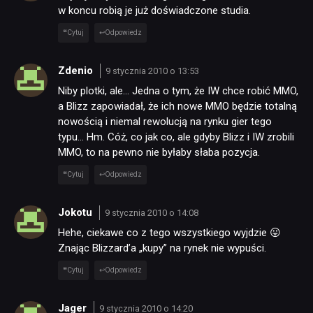
w koncu robią je już doświadczone studia.
RECENZJE
Cytuj
Odpowiedz
Zdenio
9 stycznia 2010 o 13:53
PUBLICYSTYKA
Niby plotki, ale… Jedna o tym, że IW chce robić MMO,
a Blizz zapowiadał, że ich nowe MMO będzie totalną
KULTURA
nowością i niemal rewolucją na rynku gier tego
typu… Hm. Cóż, co jak co, ale gdyby Blizz i IW zrobili
MMO, to na pewno nie byłaby słaba pozycja.
RETRO
Cytuj
Odpowiedz
TECHNOLOGIE
Jokotu
9 stycznia 2010 o 14:08
Hehe, ciekawe co z tego wszystkiego wyjdzie 😛
Znając Blizzard’a „kupy” na rynek nie wypuści.
DYSKUSJE
Cytuj
Odpowiedz
JUŻ GRALIŚMY
Jager
9 stycznia 2010 o 14:20