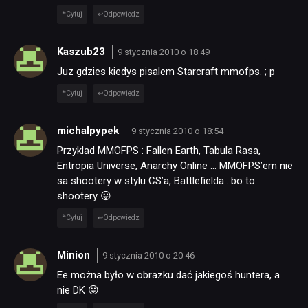
Cytuj
Odpowiedz
Kaszub23
9 stycznia 2010 o 18:49
Juz gdzies kiedys pisalem Starcraft mmofps. ; p
Cytuj
Odpowiedz
michalpypek
9 stycznia 2010 o 18:54
Przyklad MMOFPS : Fallen Earth, Tabula Rasa,
Entropia Universe, Anarchy Online … MMOFPS’em nie
sa shootery w stylu CS’a, Battlefielda.. bo to
shootery 😛
Cytuj
Odpowiedz
Minion
9 stycznia 2010 o 20:46
Ee można było w obrazku dać jakiegoś huntera, a
nie DK 😛