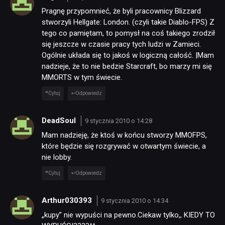
Pragnę przypomnieć, że byli pracownicy Blizzard
SKLEP
stworzyli Hellgate: London. (czyli takie Diablo-FPS) Z
tego co pamiętam, to pomysł na coś takiego zrodził
się jeszcze w czasie pracy tych ludzi w Zamieci.
Ogólnie układa się to jakoś w logiczną całość. |Mam
nadzieje, że to nie bedzie Starcraft, bo marzy mi się
MMORTS w tym świecie.
Cytuj
Odpowiedz
DeadSoul
9 stycznia 2010 o 14:28
Mam nadzieję, że ktoś w końcu stworzy MMOFPS,
które będzie się rozgrywać w otwartym świecie, a
nie lobby.
Cytuj
Odpowiedz
Arthur030393
9 stycznia 2010 o 14:34
„kupy” nie wypuści na pewno.Ciekaw tylko,, KIEDY TO