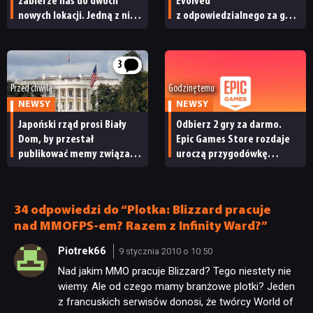
zabierze nas do dwóch
Evolved
nowych lokacji. Jedną z nich
z odpowiedzialnego za grę
seria obiecywała
studia zwolniono
od samego początku
pracowników
3
Przed chwilą
Godzinę temu
NEWSY
NEWSY
Japoński rząd prosi Biały
Odbierz 2 gry za darmo.
Dom, by przestał
Epic Games Store rozdaje
publikować memy związane
uroczą przygodówkę
z japońskimi grami wideo.
i produkcję nastawioną na
„To niewłaściwe”
współpracę
34 odpowiedzi do “Plotka: Blizzard pracuje
nad MMOFPS-em? Razem z Infinity Ward?”
Piotrek66
9 stycznia 2010 o 10:50
Nad jakim MMO pracuje Blizzard? Tego niestety nie
wiemy. Ale od czego mamy branżowe plotki? Jeden
z francuskich serwisów donosi, że twórcy World of