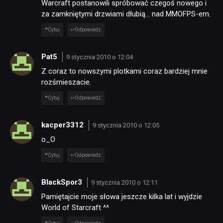
Warcraft postanowili spróbować czegoś nowego i
za zamkniętymi drzwiami dłubią… nad MMOFPS-em.
Cytuj
Odpowiedz
Pat5
9 stycznia 2010 o 12:04
Z coraz to nowszymi plotkami coraz bardziej mnie
rozśmieszacie.
Cytuj
Odpowiedz
kacper3312
9 stycznia 2010 o 12:05
o_O
Cytuj
Odpowiedz
BlackSpor3
9 stycznia 2010 o 12:11
Pamiętajcie moje słowa jeszcze kilka lat i wyjdzie
World of Starcraft ^^