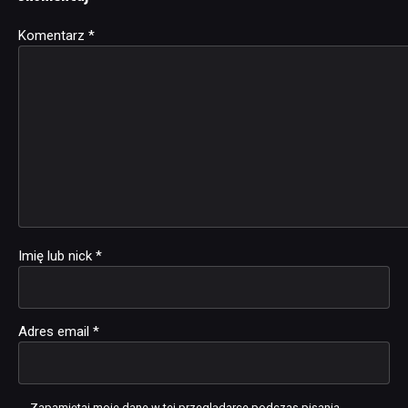
Komentarz
Alternative:
*
Imię lub nick
*
Adres email
*
Zapamiętaj moje dane w tej przeglądarce podczas pisania