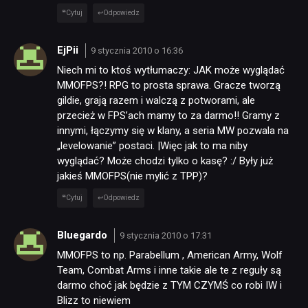
Cytuj
Odpowiedz
EjPii
9 stycznia 2010 o 16:36
Niech mi to ktoś wytłumaczy: JAK może wyglądać
MMOFPS?! RPG to prosta sprawa. Gracze tworzą
gildie, grają razem i walczą z potworami, ale
przecież w FPS’ach mamy to za darmo!! Gramy z
innymi, łączymy się w klany, a seria MW pozwala na
„levelowanie” postaci. |Więc jak to ma niby
wyglądać? Może chodzi tylko o kasę? :/ Były już
jakieś MMOFPS(nie mylić z TPP)?
Cytuj
Odpowiedz
Bluegardo
9 stycznia 2010 o 17:31
MMOFPS to np. Parabellum , American Army, Wolf
Team, Combat Arms i inne takie ale te z reguły są
darmo choć jak będzie z TYM CZYMŚ co robi IW i
Blizz to niewiem