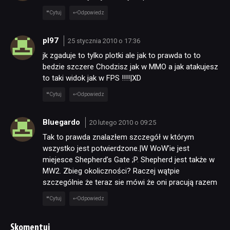
Cytuj
Odpowiedz
pl97
25 stycznia 2010 o 17:36
jk zgaduje to tylko plotki ale jak to prawda to to
bedzie szczere Chodzisz jak w MMO a jak atakujesz
to taki widok jak w FPS !!!!|XD
Cytuj
Odpowiedz
Bluegardo
20 lutego 2010 o 09:25
Tak to prawda znalazłem szczegół w którym
wszystko jest potwierdzone.|W WoW’ie jest
miejesce Shepherd’s Gate ;P. Shepherd jest także w
MW2. Zbieg okoliczności? Raczej wątpie
szczególnie że teraz sie mówi że oni pracują razem
Cytuj
Odpowiedz
Skomentuj