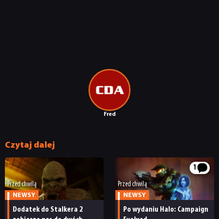
Fred
Czytaj dalej
1
Przed chwilą
Przed chwilą
NEWSY
NEWSY
Dodatek do Stalkera 2
Po wydaniu Halo: Campaign