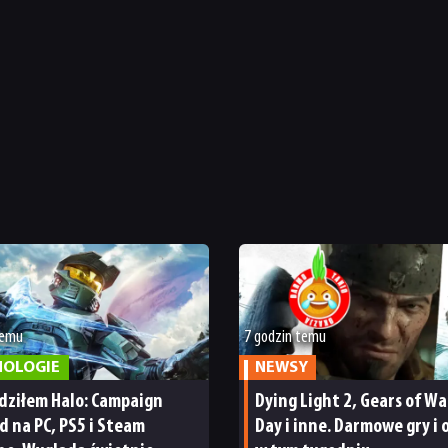
temu
7 godzin temu
NOLOGIE
NEWSY
dziłem Halo: Campaign
Dying Light 2, Gears of War
d na PC, PS5 i Steam
Day i inne. Darmowe gry i 