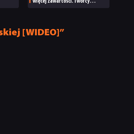
więcej zawartości. Twórcy
zapowiadają nadchodzące
zmiany
skiej [WIDEO]”