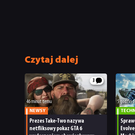
Czytaj dalej
3
46 minut temu
5 godzin 
NEWSY
TECH
Prezes Take-Two nazywa
Spraw
netfliksowy pokaz GTA 6
Evolve