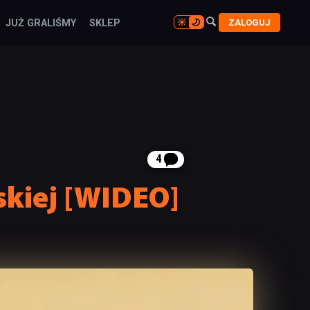

ZALOGUJ
JUŻ GRALIŚMY
SKLEP

4
skiej [WIDEO]