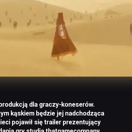
produkcją dla graczy-koneserów.
tym kąskiem będzie jej nadchodząca
eci pojawił się trailer prezentujący
dania gry studia thatgamecompany.