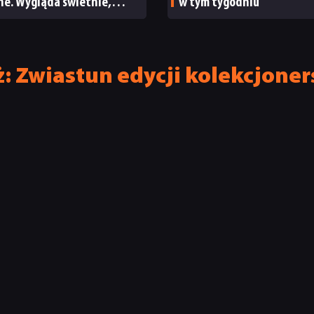
ne. Wygląda świetnie,
w tym tygodniu
a parę problemów [RECENZJA
ICZNA]
: Zwiastun edycji kolekcjoner