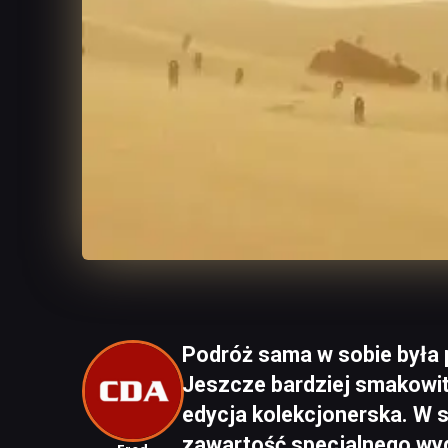
Podróż sama w sobie była 
Jeszcze bardziej smakowi
edycja kolekcjonerska. W si
zawartość specjalnego wy