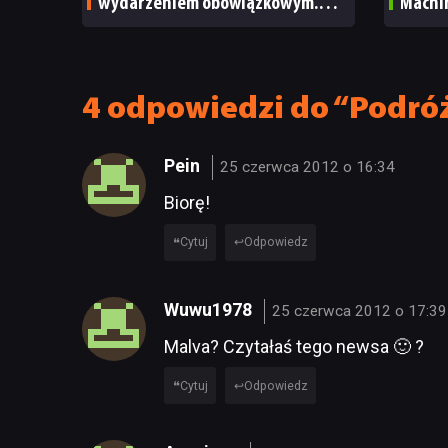
wydarzeniem obowiązkowym.
Machi
Nawet nie wie, ilu Netflix
ale m
ma subskrybentów
TECHN
4 odpowiedzi do “Podróż
Pein
25 czerwca 2012 o 16:34
Biorę!
Cytuj
Odpowiedz
Wuwu1978
25 czerwca 2012 o 17:39
Malva? Czytałaś tego newsa 🙂 ?
Cytuj
Odpowiedz