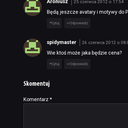
Aroniusz
25 czerwca 2012 o 17:54
Będą jeszcze avatary i motywy d
Cytuj
Odpowiedz
spidymaster
26 czerwca 2012 o 08:
Wie ktoś może jaka będzie cena?
Cytuj
Odpowiedz
Skomentuj
Komentarz
Alternative:
*