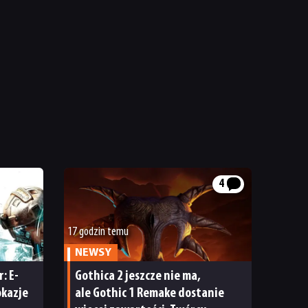
4
17 godzin temu
NEWSY
: E-
Gothica 2 jeszcze nie ma,
okazje
ale Gothic 1 Remake dostanie