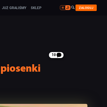

ZALOGUJ
JUŻ GRALIŚMY
SKLEP

10
 piosenki