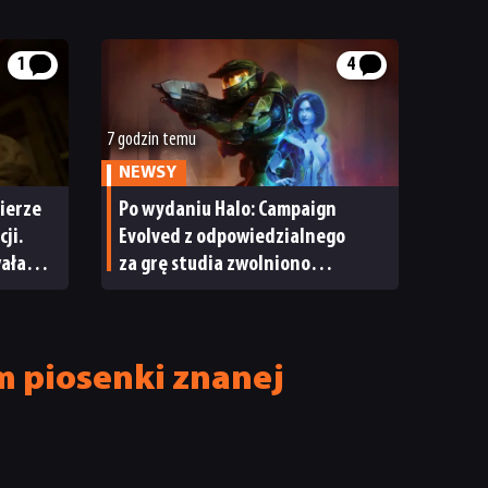
1
4
7 godzin temu
NEWSY
ierze
Po wydaniu Halo: Campaign
ji.
Evolved z odpowiedzialnego
wała
za grę studia zwolniono
pracowników
m piosenki znanej