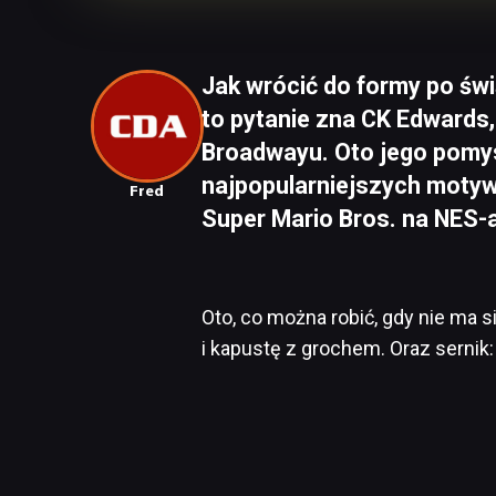
Jak wrócić do formy po ś
to pytanie zna CK Edwards, 
Broadwayu. Oto jego pomys
najpopularniejszych moty
Fred
Super Mario Bros. na NES-a
Oto, co można robić, gdy nie ma się
i kapustę z grochem. Oraz sernik: