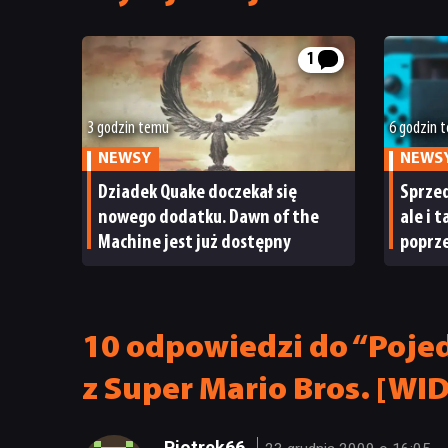
1
3 godzin temu
6 godzin 
NEWSY
NEWS
Dziadek Quake doczekał się
Sprzed
nowego dodatku. Dawn of the
ale i 
Machine jest już dostępny
poprze
ma po
10 odpowiedzi do “Pojed
z Super Mario Bros. [WI
Piotrek66