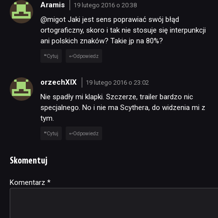
Aramis
19 lutego 2016 o 20:38
@migot Jaki jest sens poprawiać swój błąd
ortograficzny, skoro i tak nie stosuje się interpunkcji
ani polskich znaków? Takie jp na 80%?
Cytuj
Odpowiedz
orzechXIX
19 lutego 2016 o 23:02
Nie spadły mi klapki. Szczerze, trailer bardzo nic
specjalnego. No i nie ma Scythera, do widzenia mi z
tym.
Cytuj
Odpowiedz
Skomentuj
Komentarz
Alternative:
*