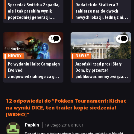
Sprzedaż Switcha 2 spadła,
Dodatek do Stalkera 2
ale i tak przebiła wynik
zabierze nas do dwóch
poprzedniej generacji.
nowych lokacji. Jedną z nich
Nintendo ma powody
seria obiecywała
do radości
od samego początku
4
6
Godzinę temu
2 godzin temu
NEWSY
NEWSY
Po wydaniu Halo: Campaign
Japoński rząd prosi Biały
Evolved
Dom, by przestał
z odpowiedzialnego za grę
publikować memy związane
studia zwolniono
z japońskimi grami wideo.
pracowników
„To niewłaściwe”
12 odpowiedzi do “Pokken Tournament: Kichać
na wyniki DICE, ten trailer kopie siedzenia!
[WIDEO]”
NEWSY
Papkin
19 lutego 2016 o 10:01
Przed jego obejrzeniem koniecznie załóżcie klapki.