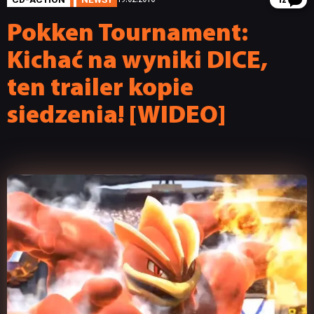
12
Pokken Tournament:
Kichać na wyniki DICE,
ten trailer kopie
siedzenia! [WIDEO]