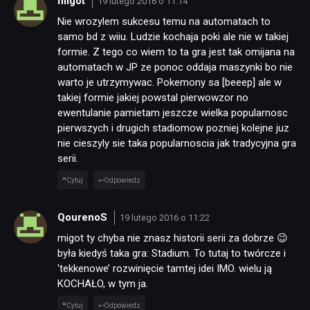
migot
19 lutego 2016 o 11:14
Nie wrozylem sukcesu temu na automatach to
samo bd z wiiu. Ludzie kochaja poki ale nie w takiej
formie. Z tego co wiem to ta gra jest tak omijana na
automatach w JP ze ponoc oddaja maszynki bo nie
warto je utrzymywac. Pokemony sa [beeep] ale w
takiej formie jakiej powstal pierwowzor no
ewentulanie pamietam jeszcze wielka popularnosc
pierwszych i drugich stadiomow pozniej kolejne juz
nie cieszyly sie taka popularnoscia jak tradycyjna gra
serii.
Cytuj
Odpowiedz
QourenoS
19 lutego 2016 o 11:22
migot ty chyba nie znasz historii serii za dobrze 😉
była kiedyś taka gra: Stadium. To tutaj to twórcze i
'tekkenowe’ rozwinięcie tamtej idei IMO. wielu ją
KOCHAŁO, w tym ja.
Cytuj
Odpowiedz