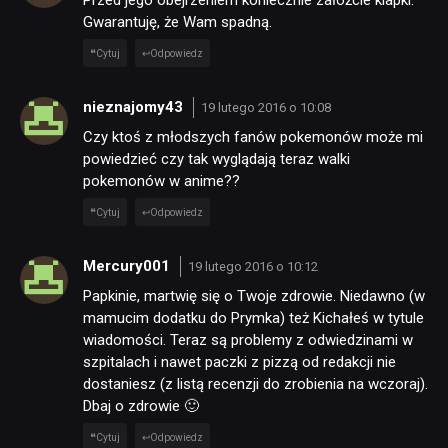
RECENZJE
Gwarantuję, że Wam spadną.
Cytuj
Odpowiedz
PUBLICYSTYKA
nieznajomy43
19 lutego 2016 o 10:08
KULTURA
Czy ktoś z młodszych fanów pokemonów może mi
powiedzieć czy tak wyglądają teraz walki
pokemonów w anime??
RETRO
Cytuj
Odpowiedz
TECHNOLOGIE
Mercury001
19 lutego 2016 o 10:12
Papkinie, martwię się o Twoje zdrowie. Niedawno (w
mamucim dodatku do Prymka) też Kichałeś w tytule
DYSKUSJE
wiadomości. Teraz są problemy z odwiedzinami w
szpitalach i nawet paczki z pizzą od redakcji nie
dostaniesz (z listą recenzji do zrobienia na wczoraj).
JUŻ GRALIŚMY
Dbaj o zdrowie 🙂
Cytuj
Odpowiedz