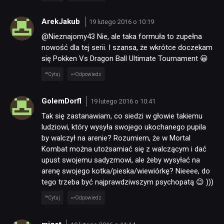
SKLEP
ArekJakub
19 lutego 2016 o 10:19
@Nieznajomy43 Nie, ale taka formuła to zupełna
nowość dla tej serii. I szansa, że wkrótce doczekam
się Pokken Vs Dragon Ball Ultimate Tournament 😀
Cytuj
Odpowiedz
GolemDorfl
19 lutego 2016 o 10:41
Tak się zastanawiam, co siedzi w głowie takiemu
ludziowi, który wysyła swojego ukochanego pupila
by walczył na arenie? Rozumiem, że w Mortal
Kombat można utożsamiać się z walczącym i dać
upust swojemu sadyzmowi, ale żeby wysyłać na
arenę swojego kotka/pieska/wiewiórkę? Nieeee, do
tego trzeba być najprawdziwszym psychopatą 😉 )))
Cytuj
Odpowiedz