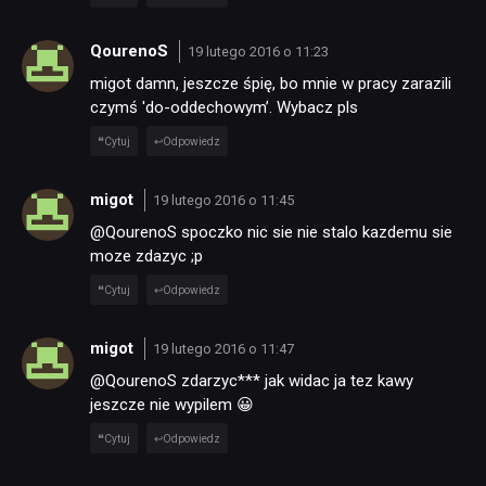
QourenoS
19 lutego 2016 o 11:23
migot damn, jeszcze śpię, bo mnie w pracy zarazili
czymś 'do-oddechowym’. Wybacz pls
Cytuj
Odpowiedz
migot
19 lutego 2016 o 11:45
@QourenoS spoczko nic sie nie stalo kazdemu sie
moze zdazyc ;p
Cytuj
Odpowiedz
migot
19 lutego 2016 o 11:47
@QourenoS zdarzyc*** jak widac ja tez kawy
jeszcze nie wypilem 😀
Cytuj
Odpowiedz