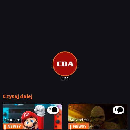
Fred
Czytaj dalej
2
1
4 minut temu
Godzinę temu
NEWSY
NEWSY