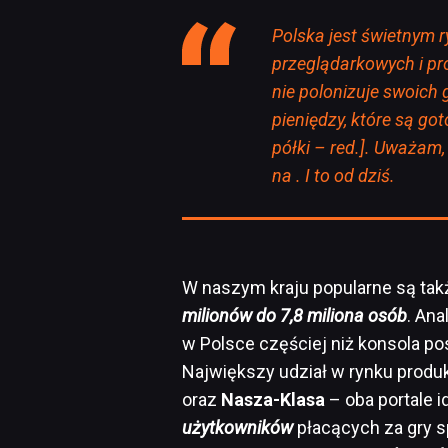
Polska jest świetnym 
przeglądarkowych i pr
nie polonizuje swoich 
pieniędzy, które są go
półki – red.]. Uważam,
na
. I to od dziś.
W naszym kraju popularne są tak
milionów do 7,8 miliona osób
. Ana
w Polsce częściej niż konsola po
Największy udział w rynku prod
oraz
Nasza-Klasa
– oba portale i
użytkowników
płacących za gry s