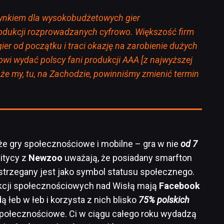
rynkiem dla wysokobudżetowych gier
odukcji rozprowadzanych cyfrowo. Większość firm
gier od początku i traci okazję na zarobienie dużych
towi wydać polscy fani produkcji AAA [z najwyższej
 że my, tu, na Zachodzie, powinniśmy zmienić termin
że gry społecznościowe i mobilne – gra w nie
od 7
litycy z
Newzoo
uważają, że posiadany smarfton
strzegany jest jako symbol statusu społecznego.
ukcji społecznościowych nad Wisłą mają
Facebook
dą łeb w łeb i korzysta z nich blisko
75% polskich
połecznościowe. Ci w ciągu całego roku wydadzą