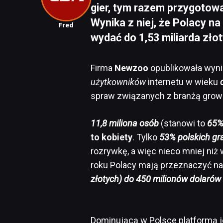
gier, tym razem przygotow
Wynika z niej, że Polacy n
Fred
wydać do 1,53 miliarda złot
Firma
Newzoo
opublikowała wyni
użytkowników
internetu w wieku
spraw związanych z branżą grow
11,8 miliona osób
(stanowi to
65%
to kobiety
. Tylko
53% polskich gr
rozrywkę, a więc nieco mniej niż
roku Polacy mają przeznaczyć na
złotych) do 450 milionów dolarów 
Dominującą w Polsce platformą j