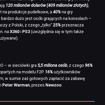
ają
120 milionów dolarów (409 milionów złotych)
,
t na produkcje pudełkowe, a
40%
na gry
bardzo dużo jest osób grających na konsolach –
czy z Polski, z czego „
tylko
”
25%
przeznacza
in. na
X360
i
PS3
(uwzględnia się w tym także
 używane).
MO – w sieciówki gra
5,5 miliona osób
, z czego
96%
 opartych na modelu F2P.
16%
użytkowników
em, w sumie zaś gotowych zapłacić za zabawę
wi
Peter
Warman
, prezes
Newzoo
: