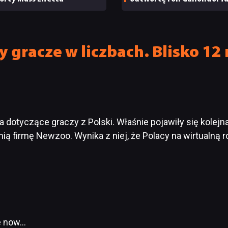
i ostatnią rolę Sama Neill
y gracze w liczbach. Blisko 1
a dotyczące graczy z Polski. Właśnie pojawiły się kolejn
ą firmę Newzoo. Wynika z niej, że Polacy na wirtualną
me now…