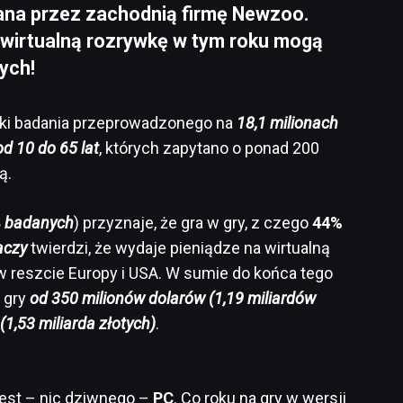
ana przez zachodnią firmę Newzoo.
a wirtualną rozrywkę w tym roku mogą
ych!
ki badania przeprowadzonego na
18,1 milionach
od 10 do 65 lat
, których zapytano o ponad 200
ą.
 badanych
) przyznaje, że gra w gry, z czego
44%
aczy
twierdzi, że wydaje pieniądze na wirtualną
 w reszcie Europy i USA. W sumie do końca tego
 gry
od 350 milionów dolarów (1,19 miliardów
(1,53 miliarda złotych)
.
est – nic dziwnego –
PC
. Co roku na gry w wersji