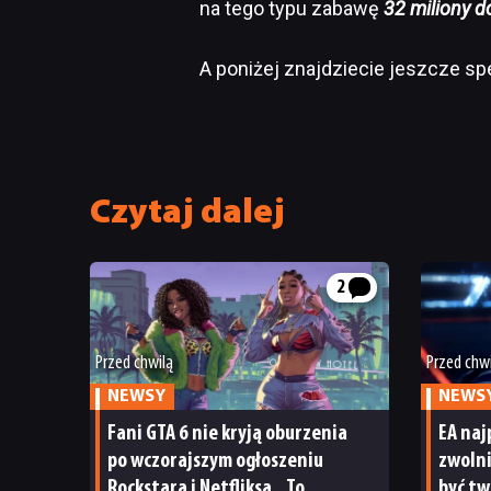
na tego typu zabawę
32 miliony d
A poniżej znajdziecie jeszcze sp
Czytaj dalej
2
Przed chwilą
Przed chw
NEWSY
NEWS
Fani GTA 6 nie kryją oburzenia
EA na
po wczorajszym ogłoszeniu
zwolni
Rockstara i Netfliksa. „To
być tw