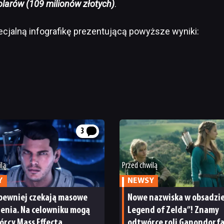
olarów (109 milionów złotych)
.
ecjalną infografikę prezentującą powyższe wyniki:
3
ilą
Przed chwilą
Y
NEWSY
jpewniej czekają masowe
Nowe nazwiska w obsadzie
enia. Na celowniku mogą
Legend of Zelda”! Znamy
órcy Mass Effecta
odtwórcę roli Ganondorf