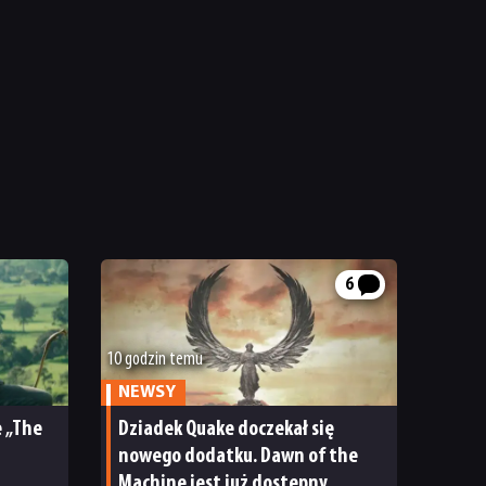
6
10 godzin temu
NEWSY
 „The
Dziadek Quake doczekał się
nowego dodatku. Dawn of the
a
Machine jest już dostępny