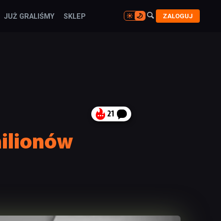

ZALOGUJ
JUŻ GRALIŚMY
SKLEP

21
milionów