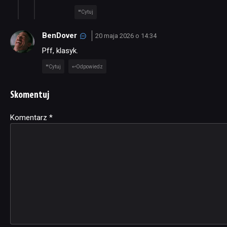
Cytuj
BenDover
20 maja 2026 o 14:34
Pff, klasyk.
Cytuj
Odpowiedz
Skomentuj
Komentarz
Alternative:
*