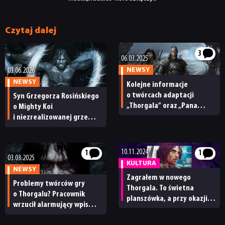
Czytaj dalej
3
06.03.2025
NEWSY
03.06.2026
NEWSY
Kolejne informacje
o twórcach adaptacji
Syn Grzegorza Rosińskiego
„Thorgala” oraz „Pana
o Mighty Koi
Lodowego Ogrodu”. Mighty
i niezrealizowanej grze
Koi ma borykać się
z Thorgalem. „Wspólnie
z zachowaniem płynności
z moim ojcem jesteśmy
finansowej
ofiarami manipulacji”
10.11.2024
1
1
03.03.2025
KULTURA
NEWSY
Zagrałem w nowego
Problemy twórców gry
Thorgala. To świetna
o Thorgalu? Pracownik
planszówka, a przy okazji
wrzucił alarmujący wpis
intensywna fabularnie
[AKTUALIZACJA]
przygoda [RECENZJA]