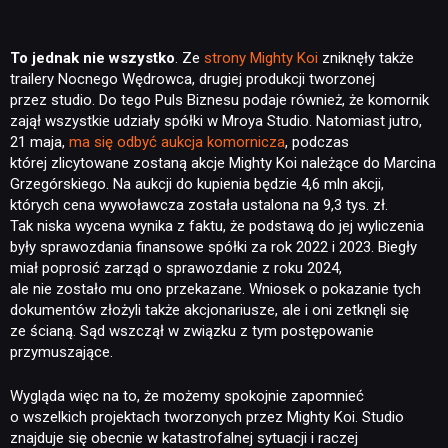
PUBLICYSTYKA
To jednak nie wszystko
. Ze
strony Mighty Koi
zniknęły także
KULTURA
trailery Nocnego Wędrowca, drugiej produkcji tworzonej
przez studio. Do tego Puls Biznesu podaje również, że komornik
zajął wszystkie udziały spółki w Mroya Studio. Natomiast jutro,
RETRO
21 maja,
ma się odbyć aukcja komornicza
, podczas
której zlicytowane zostaną akcje Mighty Koi należące do Marcina
Grzegórskiego. Na aukcji do kupienia będzie 4,6 mln akcji,
TECHNOLOGIE
których cena wywoławcza została ustalona na 9,3 tys. zł.
Tak niska wycena wynika z faktu, że podstawą do jej wyliczenia
były sprawozdania finansowe spółki za rok 2022 i 2023. Biegły
DYSKUSJE
miał poprosić zarząd o sprawozdanie z roku 2024,
ale nie zostało mu ono przekazane. Wniosek o pokazanie tych
dokumentów złożyli także akcjonariusze, ale i oni zetknęli się
JUŻ GRALIŚMY
ze ścianą. Sąd wszczął w związku z tym postępowanie
przymuszające.
SKLEP
Wygląda więc na to, że możemy spokojnie zapomnieć
o wszelkich projektach tworzonych przez Mighty Koi. Studio
znajduje się obecnie w katastrofalnej sytuacji i raczej