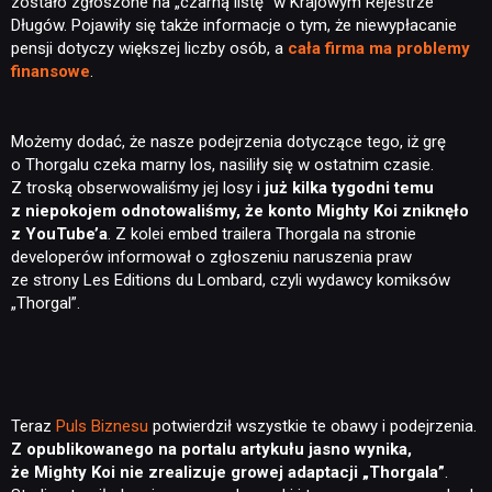
zostało zgłoszone na „czarną listę” w Krajowym Rejestrze
Długów. Pojawiły się także informacje o tym, że niewypłacanie
pensji dotyczy większej liczby osób, a
cała firma ma problemy
finansowe
.
Możemy dodać, że nasze podejrzenia dotyczące tego, iż grę
o Thorgalu czeka marny los, nasiliły się w ostatnim czasie.
Z troską obserwowaliśmy jej losy i
już kilka tygodni temu
z niepokojem odnotowaliśmy, że konto Mighty Koi zniknęło
z YouTube’a
. Z kolei embed trailera Thorgala na stronie
developerów informował o zgłoszeniu naruszenia praw
ze strony Les Editions du Lombard, czyli wydawcy komiksów
„Thorgal”.
Teraz
Puls Biznesu
potwierdził wszystkie te obawy i podejrzenia.
Z opublikowanego na portalu artykułu jasno wynika,
że Mighty Koi nie zrealizuje growej adaptacji „Thorgala”
.