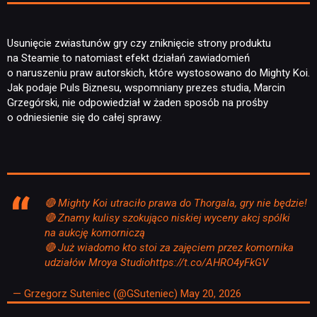
Usunięcie zwiastunów gry czy zniknięcie strony produktu
na Steamie to natomiast efekt działań zawiadomień
o naruszeniu praw autorskich, które wystosowano do Mighty Koi.
Jak podaje Puls Biznesu, wspomniany prezes studia, Marcin
Grzegórski, nie odpowiedział w żaden sposób na prośby
o odniesienie się do całej sprawy.
🔴 Mighty Koi utraciło prawa do Thorgala, gry nie będzie!
🔴 Znamy kulisy szokująco niskiej wyceny akcj spólki
NEWSY
na aukcję komorniczą
🔴 Już wiadomo kto stoi za zajęciem przez komornika
udziałów Mroya Studio
https://t.co/AHRO4yFkGV
RECENZJE
— Grzegorz Suteniec (@GSuteniec)
May 20, 2026