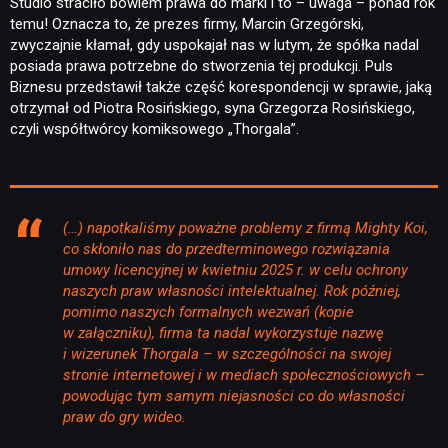
Studio straciło bowiem prawa do marki i to – uwaga – ponad rok
temu! Oznacza to, że prezes firmy, Marcin Grzegórski,
zwyczajnie kłamał, gdy uspokajał nas w lutym, że spółka nadal
posiada prawa potrzebne do stworzenia tej produkcji. Puls
Biznesu przedstawił także część korespondencji w sprawie, jaką
otrzymał od Piotra Rosińskiego, syna Grzegorza Rosińskiego,
czyli współtwórcy komiksowego „Thorgala”.
(…) napotkaliśmy poważne problemy z firmą Mighty Koi,
co skłoniło nas do przedterminowego rozwiązania
umowy licencyjnej w kwietniu 2025 r. w celu ochrony
naszych praw własności intelektualnej. Rok później,
pomimo naszych formalnych wezwań (kopie
w załączniku), firma ta nadal wykorzystuje nazwę
i wizerunek Thorgala – w szczególności na swojej
stronie internetowej i w mediach społecznościowych –
powodując tym samym niejasności co do własności
praw do gry wideo.