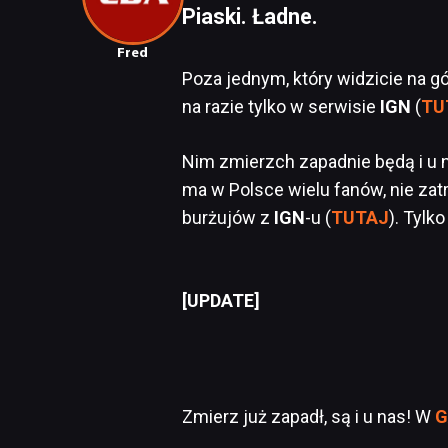
Piaski. Ładne.
Fred
Poza jednym, który widzicie na gó
na razie tylko w serwisie
IGN
(
TU
Nim zmierzch zapadnie będą i u 
ma w Polsce wielu fanów, nie zat
burżujów z
IGN
-u (
TUTAJ
). Tylk
[UPDATE]
Zmierz już zapadł, są i u nas! W
G