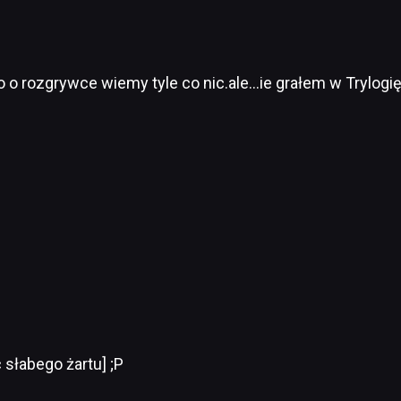
ko o rozgrywce wiemy tyle co nic.ale…ie grałem w Trylogię
 słabego żartu] ;P