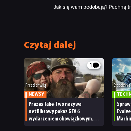
Jak się wam podobają? Pachną t
Czytaj dalej
1
Przed chwilą
2 godzin 
NEWSY
TECH
Prezes Take-Two nazywa
Spraw
netfliksowy pokaz GTA 6
Evolve
wydarzeniem obowiązkowym.
Machi
Nawet nie wie, ilu Netflix
ale m