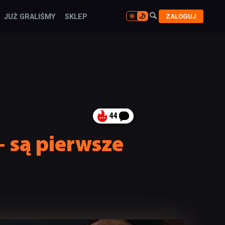

ZALOGUJ
JUŻ GRALIŚMY
SKLEP

44
– są pierwsze