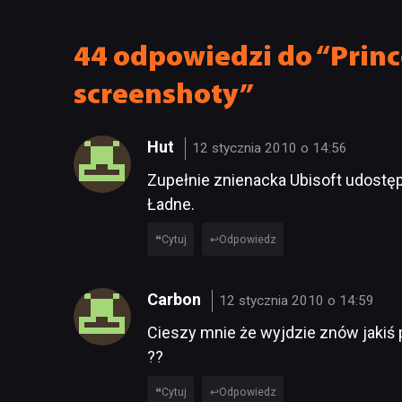
ma subskrybentów
TECHN
44 odpowiedzi do “Princ
screenshoty”
Hut
12 stycznia 2010 o 14:56
Zupełnie znienacka Ubisoft udostęp
Ładne.
Cytuj
Odpowiedz
Carbon
12 stycznia 2010 o 14:59
Cieszy mnie że wyjdzie znów jakiś 
??
Cytuj
Odpowiedz