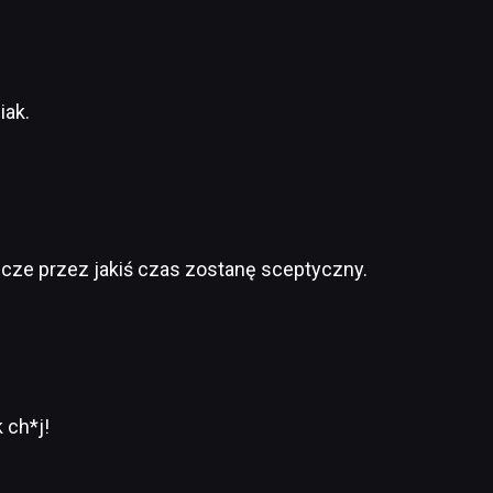
iak.
zcze przez jakiś czas zostanę sceptyczny.
 ch*j!