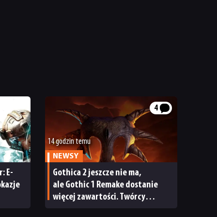
4
14 godzin temu
NEWSY
: E-
Gothica 2 jeszcze nie ma,
okazje
ale Gothic 1 Remake dostanie
więcej zawartości. Twórcy
zapowiadają nadchodzące