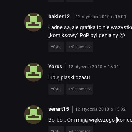
bakier12
12 stycznia 2010 o 15:01
Ładne są, ale grafika to nie wszyst
„komiksowy” PoP był genialny 🙂
Cytuj
Odpowiedz
Yorus
12 stycznia 2010 o 15:01
lubię piaski czasu
Cytuj
Odpowiedz
serart15
12 stycznia 2010 o 15:02
Bo, bo… Oni mają większego [koniec
Cytuj
Odpowiedz