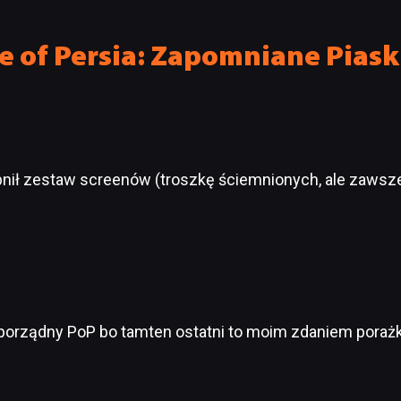
ICZNA]
e of Persia: Zapomniane Piask
nił zestaw screenów (troszkę ściemnionych, ale zawsze…
porządny PoP bo tamten ostatni to moim zdaniem porażka