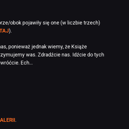
rze/obok pojawiły się one (w liczbie trzech)
TAJ
).
nas, ponieważ jednak wiemy, że Książe
rzymujemy was. Zdradźcie nas. Idźcie do tych
o wróćcie. Ech…
ALERII
.