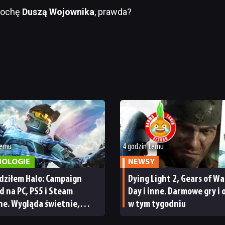
rochę
Duszą Wojownika
, prawda?
temu
4 godzin temu
NOLOGIE
NEWSY
dziłem Halo: Campaign
Dying Light 2, Gears of War
d na PC, PS5 i Steam
Day i inne. Darmowe gry i 
ne. Wygląda świetnie,
w tym tygodniu
a parę problemów [RECENZJA