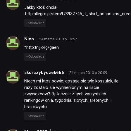
Jakby ktoś chciał
:http:allegro.pl/item973932745_t_shirt_assassins_cr
Odpowiedz
Nico
24 marca 2010 o 19:57
*http:tnij.org/gaen
Odpowiedz
skurczybyczek666
24 marca 2010 o 20:09
Niech mi ktos powie: dostaje sie tyle koszulek, ile
razy zostalo sie wymienionym na liscie
zwyciezcow? (tj. lacznie z tych wszystkich
rankingow dnia, tygodnia, zlotych, srebrnych i
brazowych)
Odpowiedz