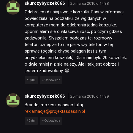
skurczybyczek666
25 marca 2010 o 14:38
Odebralem dzisiaj swoje koszulki. Pani w informacji
powiedziala na poczatku, ze wg danych w
komputerze mam do odebrania jedna koszulke.
Upomnialem sie o wlasciwa ilosc, po czym gdzies
zadzwonila. Slyszalem podczas tej rozmowy
telefonicznej, ze to nie pierwszy telefon w tej
sprawie (ogolnie chyba balagan jest z tym
przydzielaniem koszulek). Dla mnie bylo 20 koszulek,
o dwie mniej niz sie nalezy. Ale i tak jest dobrze i
jestem zadowolony. 😀
Cytuj
Odpowiedz
skurczybyczek666
25 marca 2010 o 14:39
Brando, mozesz napisac tutaj:
reklamacje@projektassassin.pl
Cytuj
Odpowiedz