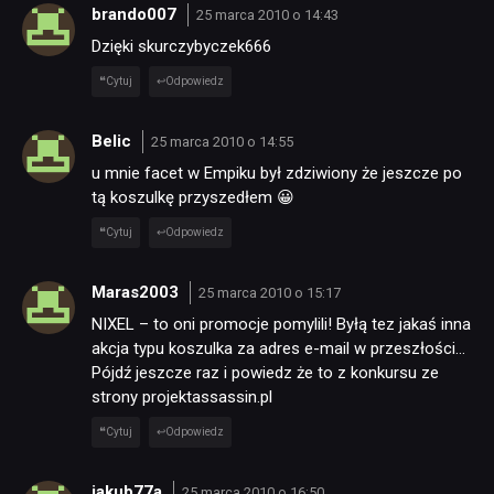
brando007
25 marca 2010 o 14:43
Dzięki skurczybyczek666
Cytuj
Odpowiedz
Belic
25 marca 2010 o 14:55
u mnie facet w Empiku był zdziwiony że jeszcze po
tą koszulkę przyszedłem 😀
Cytuj
Odpowiedz
Maras2003
25 marca 2010 o 15:17
NIXEL – to oni promocje pomylili! Byłą tez jakaś inna
akcja typu koszulka za adres e-mail w przeszłości…
Pójdź jeszcze raz i powiedz że to z konkursu ze
strony projektassassin.pl
Cytuj
Odpowiedz
jakub77a
25 marca 2010 o 16:50