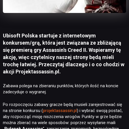
Ubisoft Polska startuje z internetowym
konkursem/grą, która jest związana ze zbliżającą
się premierą gry Assassin's Creed II. Wspieramy tę
akcję, więc czytelnicy naszej strony będą mieli
trochę łatwiej. Przeczytaj dlaczego i o co chodzi w
akcji Projektassassin.pl.
Zabawa polega na zbieraniu punktów, których ilość na koncie
zadecyduje o wygranej.
Po rozpoczęciu zabawy gracze będą musieli zarejestrować się
na stronie konkursu (
projektassassin.pl
) i wybrać swoją postać,
aby rozpocząć misję niszczenia wrogów. Punkty w grze będzie
można zbierać na wiele sposobów: poprzez wysyłanie maili
„
Pułapek Assassina
”, zapraszanie znajomych, bezpośrednie