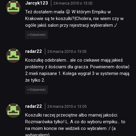
Jarcyk123
24 marca 2010 o 13:02
Też dostałem maila 😛 W którym Empiku w
Krakowie są te koszulki?|Cholera, nie wiem czy w
ogóle jakiś salon przy rejestracji wybierałem ;/
Odpowiedz
radar22
24 marca 2010 o 13:03
Koszulkę odebrałem… ale co ciekawe mają jakieś
problemy z ilościami dla gracza. Powinienem dostać
2 mieli napisane 1. Kolega wygrał 3 w systemie mają
że tylko 2.
Odpowiedz
radar22
24 marca 2010 o 13:05
Koszulki raczej przeciętne albo marnej jakości.
Rozmiarówka tylko! L. A co do wyboru empiku… to
na moim koncie nie widzieli co wybrałem :/ (a
wybierałem).