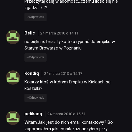
Przeczytaj całą wiadomość…czemu ilość się nie
zgadza :/ ?!
Odpowiedz
Belic
24 marca 2010 o 14:11
no pięknie, teraz tylko trza rypnąć do empiku w
Starym Browarze w Poznaniu
Odpowiedz
Kondiq
24 marca 2010 o 15:17
Kojarzy ktoś w którym Empiku w Kielcach są
koszulki?
Odpowiedz
pelikanq
24 marca 2010 o 15:51
Witam.Jaki jest do nich email kontaktowy? Bo
zapomniałem jaki empik zaznaczyłem przy