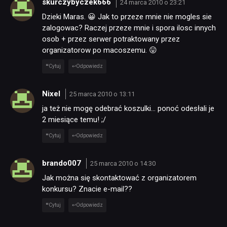
skurczybyczek666
24 marca 2010 o 23:21
Dzieki Maras. 😀 Jak to przeze mnie nie mogles sie
zalogowac? Raczej przeze mnie i spora ilosc innych
osob + przez serwer potraktowany przez
organizatorow po macoszemu. 😛
Cytuj
Odpowiedz
Nixel
25 marca 2010 o 13:11
ja też nie mogę odebrać koszulki… ponoć odesłali je
2 miesiące temu! ;/
Cytuj
Odpowiedz
brando007
25 marca 2010 o 14:30
Jak można się skontaktować z organizatorem
konkursu? Znacie e-mail??
Cytuj
Odpowiedz