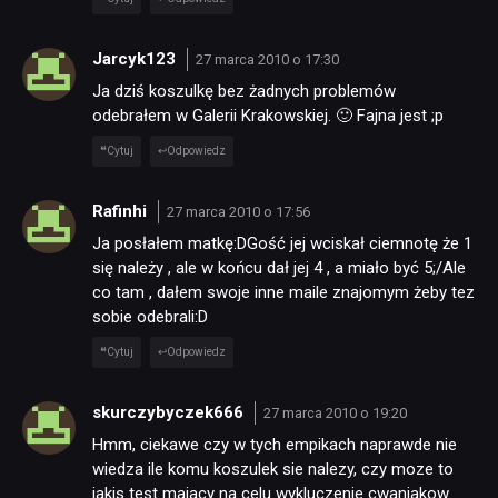
Jarcyk123
27 marca 2010 o 17:30
Ja dziś koszulkę bez żadnych problemów
odebrałem w Galerii Krakowskiej. 🙂 Fajna jest ;p
Cytuj
Odpowiedz
Rafinhi
27 marca 2010 o 17:56
Ja posłałem matkę:DGość jej wciskał ciemnotę że 1
się należy , ale w końcu dał jej 4 , a miało być 5;/Ale
co tam , dałem swoje inne maile znajomym żeby tez
sobie odebrali:D
Cytuj
Odpowiedz
skurczybyczek666
27 marca 2010 o 19:20
Hmm, ciekawe czy w tych empikach naprawde nie
wiedza ile komu koszulek sie nalezy, czy moze to
jakis test majacy na celu wykluczenie cwaniakow.