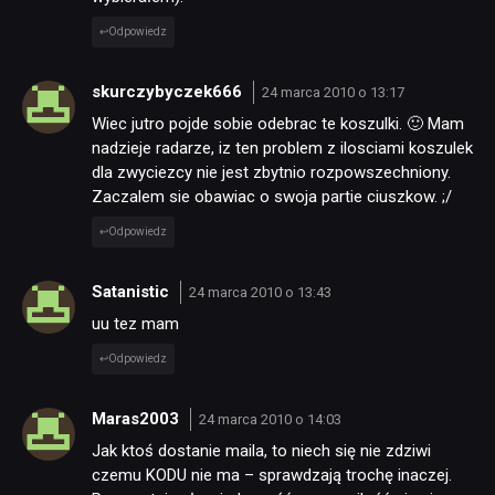
Odpowiedz
skurczybyczek666
24 marca 2010 o 13:17
Wiec jutro pojde sobie odebrac te koszulki. 🙂 Mam
nadzieje radarze, iz ten problem z ilosciami koszulek
dla zwyciezcy nie jest zbytnio rozpowszechniony.
Zaczalem sie obawiac o swoja partie ciuszkow. ;/
Odpowiedz
Satanistic
24 marca 2010 o 13:43
uu tez mam
Odpowiedz
Maras2003
24 marca 2010 o 14:03
Jak ktoś dostanie maila, to niech się nie zdziwi
czemu KODU nie ma – sprawdzają trochę inaczej.