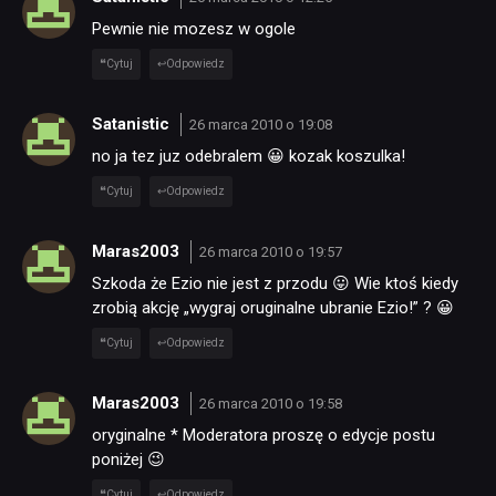
Pewnie nie mozesz w ogole
Cytuj
Odpowiedz
Satanistic
26 marca 2010 o 19:08
no ja tez juz odebralem 😀 kozak koszulka!
Cytuj
Odpowiedz
Maras2003
26 marca 2010 o 19:57
Szkoda że Ezio nie jest z przodu 😛 Wie ktoś kiedy
zrobią akcję „wygraj oruginalne ubranie Ezio!” ? 😀
Cytuj
Odpowiedz
Maras2003
26 marca 2010 o 19:58
oryginalne * Moderatora proszę o edycje postu
poniżej 😉
Cytuj
Odpowiedz