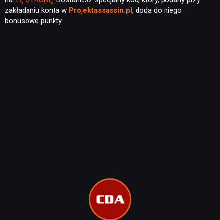
na
TĘ STRONĘ
. Dostaniesz specjalny kod, który, podany przy
zakładaniu konta w
Projektassassin.pl
, doda do niego
bonusowe punkty.