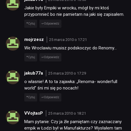
Jakie były Empiki w wrocku, mógł by mi ktoś
przypomnieć bo nie pamietam na jaki się zapisałem.
Cytuj
Odpowiedz
mojrzesz
25 marca 2010 o 17:21
We Wroclawiu musisz podskoczyc do Renomy…
Cytuj
Odpowiedz
jakub77a
25 marca 2010 o 17:29
o wlasnie! A to ta zajawka: „Renoma- wonderfull
world” śni mi się po nocach!
Cytuj
Odpowiedz
VVojtasP
25 marca 2010 o 18:21
Mam pytanie: Czy ja źle pamiętam czy zaznaczany
empik w Łodzi był w Manufakturze? Wysłałem tam