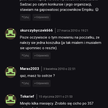
Sadzac po calym konkursie i jego organizacji,
stawiam na gapowatosc pracownikow Empiku. 😛
Cytuj
Odpowiedz
skurczybyczek666
27 marca 2010 o 19:21
Pisze oczywiscie o tym mowieniu na poczatku, ze
nalezy sie jedna koszulka (ja tak mialem i musialem
NEWSY
sie upomniec o reszte).
Cytuj
Odpowiedz
RECENZJE
Maras2003
3 kwietnia 2010 o 22:51
PUBLICYSTYKA
qaz, masz to ostrze ?
Cytuj
Odpowiedz
KULTURA
Tokarief
15 stycznia 2011 o 21:53
Minęło kilka miesięcy. Zrobiło się cicho po 357
RETRO