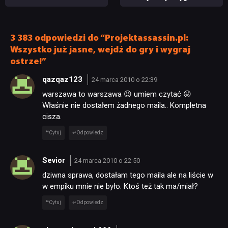
Wygląda świetnie,
ale ma parę problemów
[RECENZJA TECHNICZNA]
3 383 odpowiedzi do “Projektassassin.pl:
Wszystko już jasne, wejdź do gry i wygraj
ostrze!”
qazqaz123
24 marca 2010 o 22:39
warszawa to warszawa 😉 umiem czytać 😛
Właśnie nie dostałem żadnego maila.. Kompletna
cisza.
Cytuj
Odpowiedz
Sevior
24 marca 2010 o 22:50
dziwna sprawa, dostałam tego maila ale na liście w
w empiku mnie nie było. Ktoś też tak ma/miał?
Cytuj
Odpowiedz