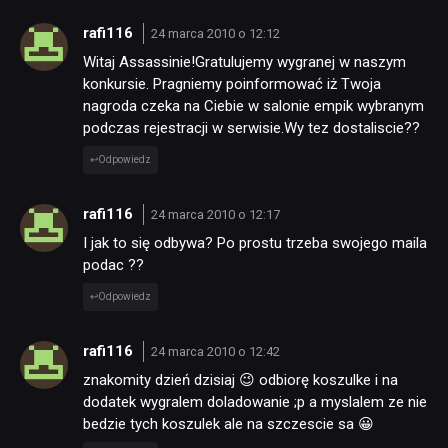
rafi116
24 marca 2010 o 12:12
Witaj Assassinie!Gratulujemy wygranej w naszym
konkursie. Pragniemy poinformować iż Twoja
nagroda czeka na Ciebie w salonie empik wybranym
podczas rejestracji w serwisie.Wy tez dostaliscie??
Odpowiedz
rafi116
24 marca 2010 o 12:17
I jak to się odbywa? Po prostu trzeba swojego maila
podac ??
Odpowiedz
rafi116
24 marca 2010 o 12:42
znakomity dzień dzisiaj 😉 odbiorę koszulke i na
dodatek wygralem doladowanie ;p a myslalem ze nie
bedzie tych koszulek ale na szczescie sa 😀