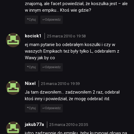
znajomą, ale facet powiedział, że koszulka jest – ale
w innym empiku… Ktoś wie gdzie?
Cytuj
Odpowiedz
kociok1
25 marca 2010 o 19:58
ej mam pytanie bo odebrałęm koszulki i czy w
waszych Empikach też były tylko L, odebrałem z
Wawy jak by co
Cytuj
Odpowiedz
Nixel
25 marca 2010 o 19:59
Ja tam dzwoniłem… zadzwoniłem 2 raz, odebrał
ktoś inny i powiedział, że mogę odebrać itd.
Cytuj
Odpowiedz
jakub77a
25 marca 2010 o 20:35
jutro zadzwonię do empiku, żeby kuzynowi głowy na