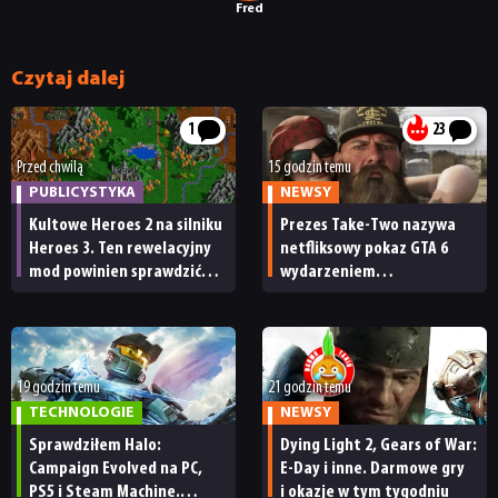
Fred
Czytaj dalej
1
23
Przed chwilą
15 godzin temu
PUBLICYSTYKA
NEWSY
Kultowe Heroes 2 na silniku
Prezes Take-Two nazywa
Heroes 3. Ten rewelacyjny
netfliksowy pokaz GTA 6
mod powinien sprawdzić
wydarzeniem
każdy fan
obowiązkowym. Nawet
nie wie, ilu Netflix
ma subskrybentów
19 godzin temu
21 godzin temu
TECHNOLOGIE
NEWSY
Sprawdziłem Halo:
Dying Light 2, Gears of War:
Campaign Evolved na PC,
E-Day i inne. Darmowe gry
PS5 i Steam Machine.
i okazje w tym tygodniu