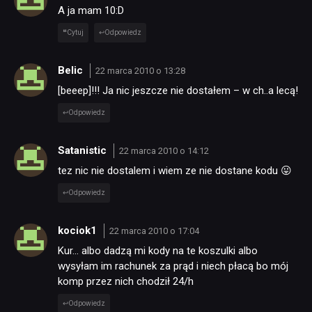
A ja mam 10:D
Cytuj
Odpowiedz
Belic
22 marca 2010 o 13:28
[beeep]!!! Ja nic jeszcze nie dostałem – w ch..a lecą!
Odpowiedz
Satanistic
22 marca 2010 o 14:12
tez nic nie dostalem i wiem ze nie dostane kodu 😛
Odpowiedz
kociok1
22 marca 2010 o 17:04
Kur… albo dadzą mi kody na te koszulki albo
wysyłam im rachunek za prąd i niech płacą bo mój
komp przez nich chodził 24/h
Odpowiedz