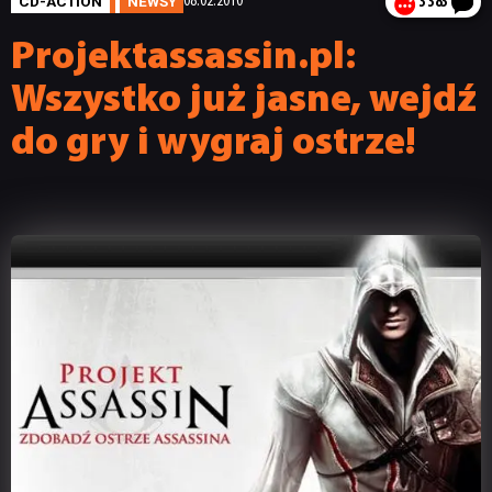
CD-ACTION
NEWSY
08.02.2010
3 383
Projektassassin.pl:
Wszystko już jasne, wejdź
do gry i wygraj ostrze!