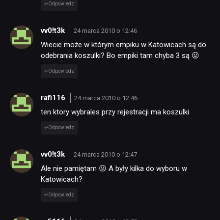
Odpowiedz
vv0!t3k
24 marca 2010 o 12:46
Wiecie może w którym empiku w Katowicach są do
odebrania koszulki? Bo empiki tam chyba 3 są 😛
Odpowiedz
rafi116
24 marca 2010 o 12:46
ten ktory wybrales przy rejestracji ma koszulki
Odpowiedz
vv0!t3k
24 marca 2010 o 12:47
Ale nie pamiętam 😛 A były kilka do wyboru w
Katowicach?
Odpowiedz