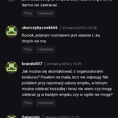
darmo nie zawracać.
Cytuj
Odpowiedz
skurczybyczek666
25 marca 2010 o 20:59
Kociok, jedynym rozmiarem jest wlasnie L-ka.
Innych nie ma.
Cytuj
Odpowiedz
brando007
26 marca 2010 o 10:29
Jak można się skontaktować z organizatorami
konkursu? Pisałem na maila, lecz nie odpisują. Nie
podałem przy rejestracji salonu empiku, w którym
można odebrać koszulkę i teraz nie wiem czy mogę
odebrać ją w każdym empiku czy w ogóle nie mogę?
Cytuj
Odpowiedz
Satanistic
26 marca 2010 o 12:25