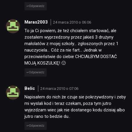
Odpowiedz
Maras2003
24 marca 2010 o 06:06
To ja Ci powiem, że też chciałem startować, ale
zostałem wyprzedzony przez jakieś 3 drużyny
małolatów z mojej szkoły… zgłoszonych przez 1
nauczyciela… Cóż za nie fart… Jednak w
przeciwieństwie do ciebie CHCIAŁBYM DOSTAĆ
MOJĄ KOSZULKĘ! 🙂
Odpowiedz
Belic
24 marca 2010 o 07:06
Napisałem do nich że czuje sie pokrzywdzony i zeby
mi wyslali kod i teraz czekam, poza tym jutro
wyjezdzam wiec jak nie dostanego kodu dzisiaj albo
jutro rano to bedzie du..
Odpowiedz