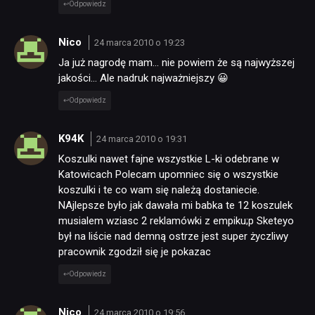
Odpowiedz
Nico
24 marca 2010 o 19:23
Ja już nagrodę mam… nie powiem że są najwyższej
jakości… Ale nadruk najważniejszy 😀
Odpowiedz
K94K
24 marca 2010 o 19:31
Koszulki nawet fajne wszystkie L-ki odebrane w
Katowicach Polecam upomniec się o wszystkie
koszulki i te co wam się należą dostaniecie.
NAjlepsze było jak dawała mi babka te 12 koszulek
musialem wziasc 2 reklamówki z empiku;p Sketeyo
był na liście nad demną ostrze jest super życzliwy
pracownik zgodził się je pokazac
Odpowiedz
Nico
24 marca 2010 o 19:56