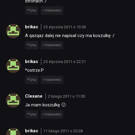
stronach :/
Cytuj
Odpowiedz
TECHNOLOGIE
brikas
25 stycznia 2011 o 13:00
A qazqaz dalej nie napisał czy ma koszulkę :/
DYSKUSJE
Cytuj
Odpowiedz
JUŻ GRALIŚMY
brikas
25 stycznia 2011 o 22:21
*ostrze:P
SKLEP
Cytuj
Odpowiedz
Clexane
2 lutego 2011 o 11:00
Ja mam koszulkę 🙂
Cytuj
Odpowiedz
brikas
11 lutego 2011 o 20:28