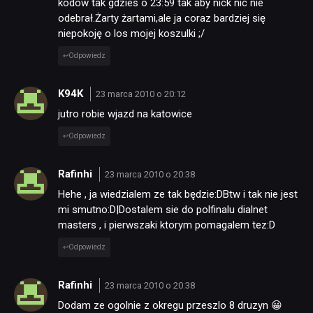
kodów tak gdzieś o 23:59 tak aby nick nic nie
odebrał.Żarty żartami,ale ja coraz bardziej się
niepokoję o los mojej koszulki ;/
Odpowiedz
K94K
23 marca 2010 o 20:12
jutro robie wjazd na katowice
Odpowiedz
Rafinhi
23 marca 2010 o 20:38
Hehe , ja wiedzialem ze tak będzie:DBtw i tak nie jest
mi smutno:D|Dostalem sie do polfinalu dialnet
masters , i pierwszaki ktorym pomagalem tez:D
Odpowiedz
Rafinhi
23 marca 2010 o 20:38
Dodam ze ogolnie z okregu przeszlo 8 druzyn 😀