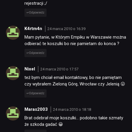
rejestracji ;/
Odpowiedz
K4rtm4n
24 marca 2010 o 16:39
Mam pytanie, w Którym Empiku w Warszawie można
odbierać te koszulki bo nie pamietam do konca ?
Odpowiedz
Nixel
24 marca 2010 o 17:57
też bym chciał email kontaktowy, bo nie pamiętam
czy wybrałem Zieloną Górę, Wrocław czy Jelenią 😛
Odpowiedz
Maras2003
24 marca 2010 o 18:18
Brat odebrał moje koszulki… podobno takie szmaty
że szkoda gadać 😀