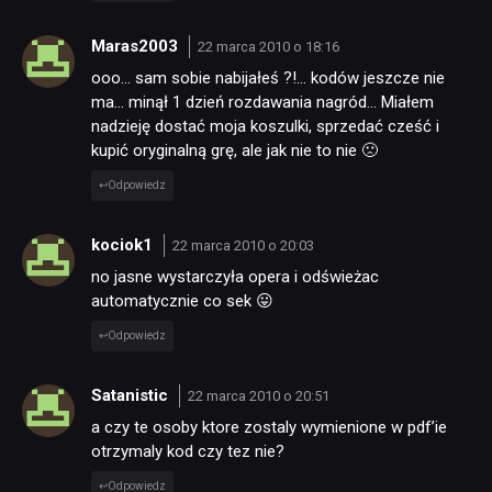
Maras2003
22 marca 2010 o 18:16
ooo… sam sobie nabijałeś ?!… kodów jeszcze nie
ma… minął 1 dzień rozdawania nagród… Miałem
nadzieję dostać moja koszulki, sprzedać cześć i
kupić oryginalną grę, ale jak nie to nie 🙁
Odpowiedz
kociok1
22 marca 2010 o 20:03
no jasne wystarczyła opera i odświeżac
automatycznie co sek 😛
Odpowiedz
Satanistic
22 marca 2010 o 20:51
a czy te osoby ktore zostaly wymienione w pdf’ie
otrzymaly kod czy tez nie?
Odpowiedz