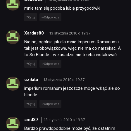
mnie tam się podoba lubię przygodówki
Cytuj
Odpowiedz
Xardas80
13 stycznia 2010 o 19:37
Nie no, ogólnie jak dla mnie Imperium Romanum i
tak jest obowiązkowe, więc nie ma co narzekać. A
to So Blonde… w zasadzie nie trzeba instalować.
Cytuj
Odpowiedz
czikita
13 stycznia 2010 o 19:37
imperium romanum jeszczcze moge wźiąć ale so
blonde
Cytuj
Odpowiedz
smd87
13 stycznia 2010 o 19:37
Bardzo prawdopodobne może być, że ostatnim