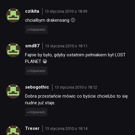
czikita
13 stycznia 2010 o 18:09
chciałbym drakensang 🙂
Odpowiedz
smd87
13 stycznia 2010 o 18:11
Fajnie by było, gdyby ostatnim pełniakiem był LOST
PLANET 😀
Odpowiedz
sebogothic
13 stycznia 2010 o 18:12
Dobra przestańcie mówic co byście chcieli,bo to się
nudne już staje.
Odpowiedz
Treser
13 stycznia 2010 o 18:14