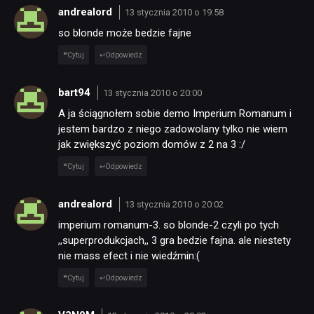
andrealord
13 stycznia 2010 o 19:58
so blonde może bedzie fajne
Cytuj
Odpowiedz
bart94
13 stycznia 2010 o 20:00
A ja ściągnołem sobie demo Imperium Romanum i
jestem bardzo z niego zadowolany tylko nie wiem
jak zwiększyć poziom domów z 2 na 3 :/
Cytuj
Odpowiedz
andrealord
13 stycznia 2010 o 20:02
imperium romanum-3. so blonde-2 czyli po tych
,,superprodukcjach,, 3 gra bedzie fajna. ale niestety
nie mass efect i nie wiedźmin:(
Cytuj
Odpowiedz