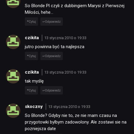
So Blonde Pl czyli z dubbingiem Marysi z Pierwszej
Miłości, hehe…
Cytuj
Odpowiedz
czikita
13 stycznia 2010 o 19:33
jutro powinna być ta najlepsza
Cytuj
Odpowiedz
czikita
13 stycznia 2010 o 19:33
tak myślę
Cytuj
Odpowiedz
skoczny
13 stycznia 2010 o 19:33
So Blonde? Gdyby nie to, ze nie mam czasu na
przygotowki bylbym zadowolony. Ale zostawi sie na
pozniejsza date