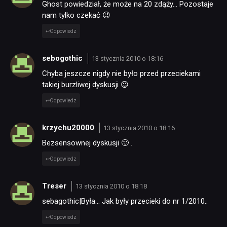
Ghost powiedział, że może na 20 zdąży… Pozostaje
nam tylko czekać 😉
Odpowiedz
sebogothic
13 stycznia 2010 o 18:16
Chyba jeszcze nigdy nie było przed przeciekami
takiej burzliwej dyskusji 😉
Odpowiedz
krzychu20000
13 stycznia 2010 o 18:16
Bezsensownej dyskusji 🙂 .
Odpowiedz
Treser
13 stycznia 2010 o 18:18
sebagothic|Była… Jak były przecieki do nr 1/2010..
Odpowiedz