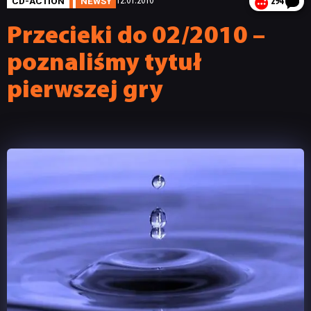
CD-ACTION
NEWSY
12.01.2010
294
Przecieki do 02/2010 –
poznaliśmy tytuł
pierwszej gry