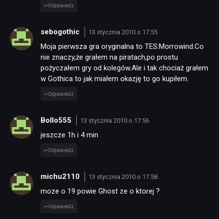
Odpowiedz
sebogothic
13 stycznia 2010 o 17:55
Moja pierwsza gra oryginalna to TES:Morrowind.Co
nie znaczy,że grałem na piratach,po prostu
pożyczałem gry od kolegów.Ale i tak chociaż grałem
w Gothica to jak miałem okazję to go kupiłem.
Odpowiedz
Bollo555
13 stycznia 2010 o 17:56
jeszcze 1h i 4 min
Odpowiedz
michu2110
13 stycznia 2010 o 17:58
moze o 19 powie Ghost ze o ktorej ?
Odpowiedz