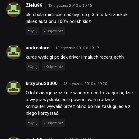
Zielu99
13 stycznia 2010 o 19:16
ale chala mieliscie nadzieje na g 3 a tu taki zaskok .
jakies auta prlu 100% polish kicz
Cytuj
Odpowiedz
andrealord
13 stycznia 2010 o 19:17
kurde wyścigi poldek driver i maluch racer:( echh
Cytuj
Odpowiedz
krzychu20000
13 stycznia 2010 o 19:20
O lol dzieci jeszcze nie wiadomo co to za gra będzie
a wy już wyskakujecie powinni wam rodzice
komputer wywalić przez okno bo nie zasługujecie z
niego korzystać.
Cytuj
Odpowiedz