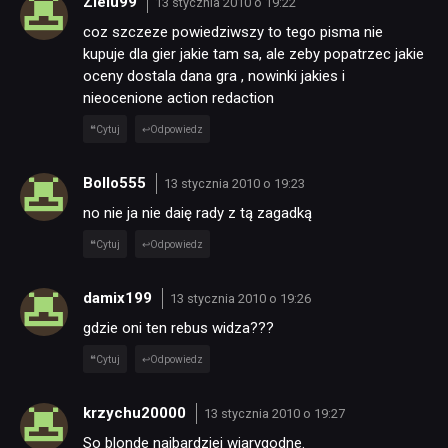
Zielu99
13 stycznia 2010 o 19:22
coz szczeze powiedziwszy to tego pisma nie
kupuje dla gier jakie tam sa, ale zeby popatrzec jakie
oceny dostala dana gra , nowinki jakies i
nieocenione action redaction
Cytuj
Odpowiedz
Bollo555
13 stycznia 2010 o 19:23
no nie ja nie daię rady z tą zagadką
Cytuj
Odpowiedz
damix199
13 stycznia 2010 o 19:26
gdzie oni ten rebus widza???
Cytuj
Odpowiedz
krzychu20000
13 stycznia 2010 o 19:27
So blonde najbardziej wiarygodne.