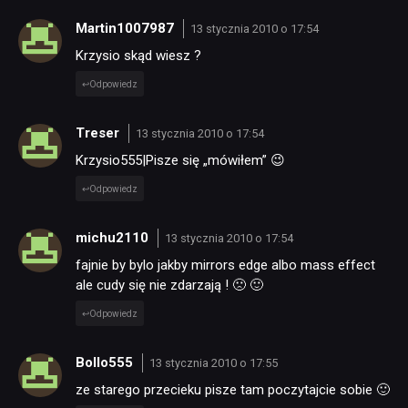
Martin1007987
13 stycznia 2010 o 17:54
Krzysio skąd wiesz ?
Odpowiedz
Treser
13 stycznia 2010 o 17:54
Krzysio555|Pisze się „mówiłem” 😉
Odpowiedz
michu2110
13 stycznia 2010 o 17:54
fajnie by bylo jakby mirrors edge albo mass effect
ale cudy się nie zdarzają ! 🙁 🙂
Odpowiedz
Bollo555
13 stycznia 2010 o 17:55
ze starego przecieku pisze tam poczytajcie sobie 🙂