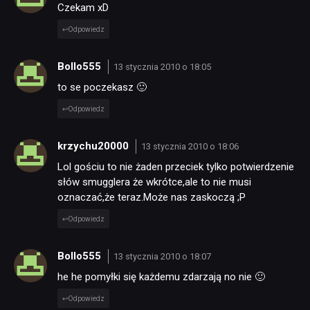
Czekam xD
Odpowiedz
Bollo555
13 stycznia 2010 o 18:05
to se poczekasz 🙂
Odpowiedz
krzychu20000
13 stycznia 2010 o 18:06
Lol gościu to nie żaden przeciek tylko potwierdzenie
słów smugglera że wkrótce,ale to nie musi
oznaczać,że teraz.Może nas zaskoczą ;P
Odpowiedz
Bollo555
13 stycznia 2010 o 18:07
he he pomyłki się każdemu zdarzają no nie 🙂
Odpowiedz