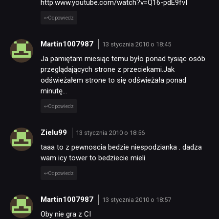
http:www.youtube.com/watch?v=Q16-pdE9fvI
Odpowiedz
Martin1007987
13 stycznia 2010 o 18:45
Ja pamiętam miesiąc temu było ponad tysiąc osób
przeglądających strone z przeciekami.Jak
odświeżałem strone to się odświeżała ponad
minutę…
Odpowiedz
Zielu99
13 stycznia 2010 o 18:56
taaa to z pewnoscia bedzie niespodzianka . dadza
wam icy tower to bedziecie mieli
Odpowiedz
Martin1007987
13 stycznia 2010 o 18:57
Oby nie gra z CI