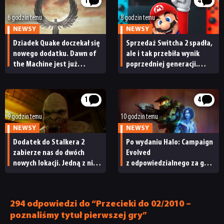
1
4
6 godzin temu
8 godzin temu
NEWSY
NEWSY
Dziadek Quake doczekał się
Sprzedaż Switcha 2 spadła,
nowego dodatku. Dawn of
ale i tak przebiła wynik
the Machine jest już
poprzedniej generacji.
dostępny
Nintendo ma powody
do radości
1
4
9 godzin temu
10 godzin temu
NEWSY
NEWSY
Dodatek do Stalkera 2
Po wydaniu Halo: Campaign
zabierze nas do dwóch
Evolved
nowych lokacji. Jedną z nich
z odpowiedzialnego za grę
seria obiecywała
studia zwolniono
od samego początku
pracowników
294 odpowiedzi do “Przecieki do 02/2010 –
poznaliśmy tytuł pierwszej gry”