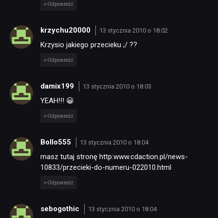
Odpowiedz
krzychu20000
13 stycznia 2010 o 18:02
Krzysio jakiego przecieku ;/ ??
Odpowiedz
damix199
13 stycznia 2010 o 18:03
YEAH!!! 😀
Odpowiedz
Bollo555
13 stycznia 2010 o 18:04
masz tutaj stronę http:www.cdaction.pl/news-
10833/przecieki-do-numeru-022010.html
Odpowiedz
sebogothic
13 stycznia 2010 o 18:04