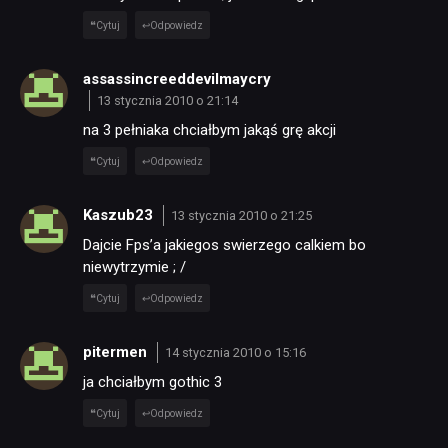
Cytuj
Odpowiedz
TECHNOLOGIE
assassincreeddevilmaycry
13 stycznia 2010 o 21:14
DYSKUSJE
na 3 pełniaka chciałbym jakąś grę akcji
Cytuj
Odpowiedz
JUŻ GRALIŚMY
Kaszub23
13 stycznia 2010 o 21:25
Dajcie Fps’a jakiegos swierzego calkiem bo
SKLEP
niewytrzymie ; /
Cytuj
Odpowiedz
pitermen
14 stycznia 2010 o 15:16
ja chciałbym gothic 3
Cytuj
Odpowiedz