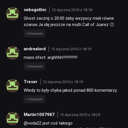
sebogothic
13 stycznia 2010 o 18:18
Ghost zacznij o 20:00 żeby wszyscy mieli równe
szanse.Ja idę jeszcze na multi Call of Juarez 🙂
Odpowiedz
andrealord
13 stycznia 2010 o 18:19
mass efect. arghhhh!!!!!!!!!!!!!
Odpowiedz
Treser
13 stycznia 2010 o 18:19
Wtedy to były chyba jakoś ponad 800 komentarzy..
Odpowiedz
Martin1007987
13 stycznia 2010 o 18:24
@voda22 jest coś takiego