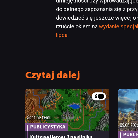
umiejętności czy wprowadzające 
do pełnego zapoznania się z przyp
dowiedzieć się jeszcze więcej o 
rzućcie okiem na
wydanie specjaln
lipca.
Czytaj dalej
6
Godzinę temu
05.08.202
PUBLICYSTYKA
PUBL
Kultowe Heroes 2 na silniku