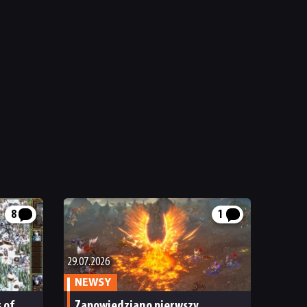
8
1
29.07.2026
NEWSY
 of
Zapowiedziano pierwszy