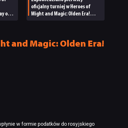
oficjalny turniej w Heroes of
ay of
Might and Magic: Olden Era!
Puchar Alvaru rusza już za kilka
dni
t and Magic: Olden Era!
 wpłynie w formie podatków do rosyjskiego