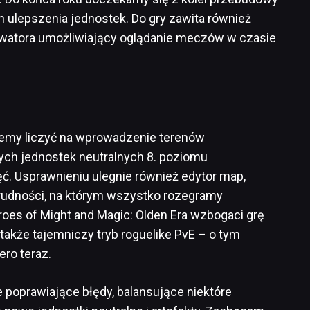
 ulepszenia jednostek. Do gry zawita również
watora umożliwiający oglądanie meczów w czasie
emy liczyć na wprowadzenie terenów
wych jednostek neutralnych 8. poziomu
ć. Usprawnieniu ulegnie również edytor map,
rudności, na którym wszystko rozegramy
roes of Might and Magic: Olden Era wzbogaci grę
a także tajemniczy tryb roguelike PvE – o tym
ero teraz.
e poprawiające błędy, balansujące niektóre