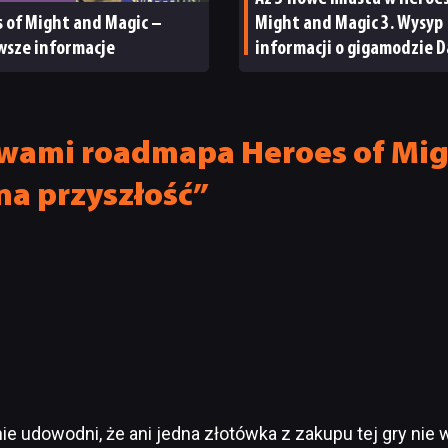
 of Might and Magic –
Might and Magic 3. Wysyp
wsze informacje
informacji o gigamodzie D
Reckoning
 wami roadmapa Heroes of Migh
na przyszłość”
e udowodni, że ani jedna złotówka z zakupu tej gry nie