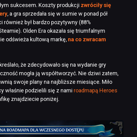
ałym sukcesem. Koszty produkcji
zwróciły się
ery
, a gra sprzedała się w sumie w ponad pół
ści również był bardzo pozytywny (88%
eamie). Olden Era okazała się triumfalnym
nie odświeża kultową markę,
na co zwracam
kreślało, że zdecydowało się na wydanie gry
czność mogła ją współtworzyć. Nie dziwi zatem,
awnią swoje plany na najbliższe miesiące. Miło
 właśnie podzielili się z nami
roadmapą Heroes
fikę znajdziecie poniżej.