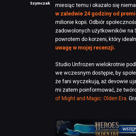
Szymczak
miesiąc temu i okazało się niem
w zaledwie 24 godziny od premi
milionie kopii. Odbiór społeczno
zadowolonych użytkowników na St
powrotem do korzeni, który ideal
uwagę w mojej recenzji.
Studio Unfrozen wielokrotnie pod
we wczesnym dostępie, by społe
że fani wyczekują, aż devowie uj
mi zatem poinformować, że twórcy
of Might and Magic: Olden Era.
Gra