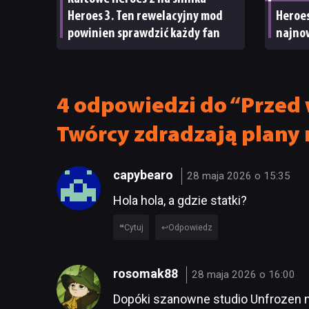
Heroes 3. Ten rewelacyjny mod
Heroes
powinien sprawdzić każdy fan
najno
4 odpowiedzi do “Przed
Twórcy zdradzają plany 
capybearo
28 maja 2026 o 15:35
Hola hola, a gdzie statki?
Cytuj
Odpowiedz
rosomak88
28 maja 2026 o 16:00
Dopóki szanowne studio Unfrozen ni