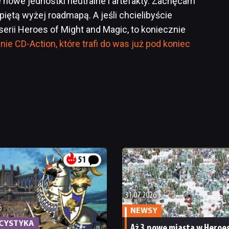
nowe jednostki neutralne i artefakty. Zachęcam
iętą wyżej roadmapą. A jeśli chcielibyście
serii Heroes of Might and Magic, to koniecznie
ie CD-Action, które trafi do was już pod koniec
51
31.07.2026
6
NEWSY
ICYSTYKA
Aż 3 nowe miasta w Heroes