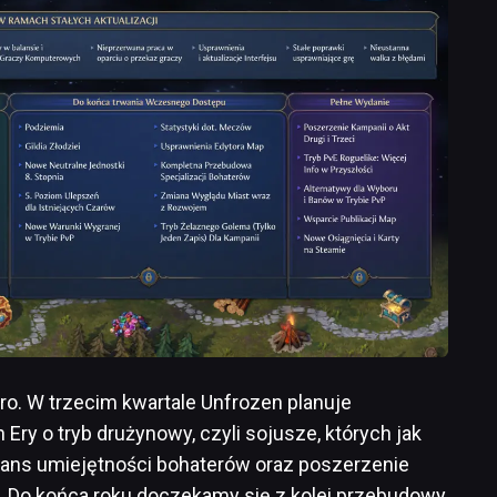
ro. W trzecim kwartale Unfrozen planuje
ry o tryb drużynowy, czyli sojusze, których jak
alans umiejętności bohaterów oraz poszerzenie
. Do końca roku doczekamy się z kolei przebudowy