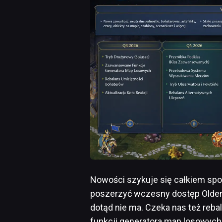
Nowości szykuje się całkiem spo
poszerzyć wczesny dostęp Olden E
dotąd nie ma. Czeka nas też reb
funkcji generatora map losowych