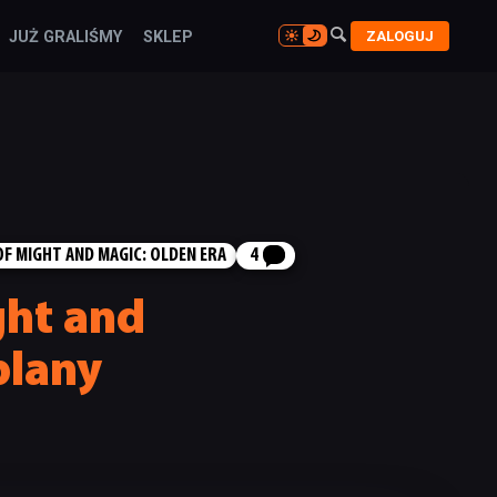

ZALOGUJ
JUŻ GRALIŚMY
SKLEP

F MIGHT AND MAGIC: OLDEN ERA
4
ght and
plany