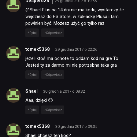
Despero23
29 grudnia 2017 o 19:55
@Shael Plus na 14 dni nie ma kodu, wystarczy że
wejdziesz do PS Store, w zakładkę Plusa i tam
powinien być. Możesz użyć go tylko raz
Cytuj
Odpowiedz
tomek5368
29 grudnia 2017 o 22:26
jezeli ktoś ma ochote to oddam kod na gre To
Jesteś ty za darmo mi nie potrzebna taka gra
Cytuj
Odpowiedz
Shael
30 grudnia 2017 o 08:32
Aaa, dzięki 🙂
Cytuj
Odpowiedz
tomek5368
30 grudnia 2017 o 09:35
Shael chcesz ten kod?