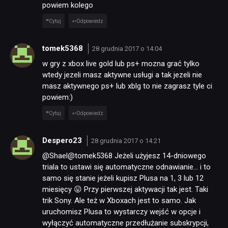
powiem kolego
Cytuj
Odpowiedz
tomek5368
28 grudnia 2017 o 14:04
w gry z xbox live gold lub ps+ mozna grać tylko
wtedy jezeli masz aktywne usługi a tak jezeli nie
masz aktywnego ps+ lub xblg to nie zagrasz tyle ci
powiem:)
Cytuj
Odpowiedz
NEWSY
Despero23
28 grudnia 2017 o 14:21
RECENZJE
@Shael@tomek5368 Jeżeli użyjesz 14-dniowego
triala to ustawi się automatyczne odnawianie… i to
samo się stanie jeżeli kupisz Plusa na 1, 3 lub 12
PUBLICYSTYKA
miesięcy 😛 Przy pierwszej aktywacji tak jest. Taki
trik Sony. Ale też w Xboxach jest to samo. Jak
uruchomisz Plusa to wystarczy wejść w opcje i
KULTURA
wyłączyć automatyczne przedłużanie subskrypcji,