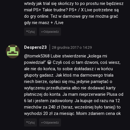
wtedy jak trial się skończy to po prostu nie będziesz
miał PS+ Takie trudne? PS+ / X Live potrzebne są
RETRO
do gry online. Też w darmowe gry nie można grać
gdy nie masz + /Live
Cytuj
Odpowiedz
TECHNOLOGIE
Despero23
28 grudnia 2017 o 14:29
DYSKUSJE
@tomek5368 Lubie stwierdzenie „kolega mi
powiedział” 😀 Czyli coś ci tam dzwoni, coś wiesz,
ale nie do końca, to sobie dokładasz i w końcu
JUŻ GRALIŚMY
głupoty gadasz. Jak ktoś ma darmowego triala
niech bierze, opłaci się mu, jedynie pamiętać o
wyłączeniu przedłużania albo nie dodawać karty
SKLEP
płatniczej do konta. Ja mam nieprzerwanie Plusa od
6 lat i jestem zadowolony. Ja kupuje od razu na 12
miechów za 240 zł (teraz, wcześniej było taniej) to
wychodzi 20 zł za miesiąc. Moim zdaniem cena ok
Cytuj
Odpowiedz