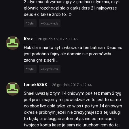
2 stycznia otrzymasz gry z grudnia i stycznia, czyli
głównie rozchodzi sie o darksiders 2 i najnowsze
deus ex, takze zrob to. ☺
Cytuj
Odpowiedz
Krax
28 grudnia 2017 o 11:45
Hak dla mnie to syf zwłaszcza ten batman. Deus ex
jest podobno fajny ale domnie nie przemówiła
żadna gra z serii …
Cytuj
Odpowiedz
tomek5368
28 grudnia 2017 o 12:44
Shael uwazaj z tym 14 dniowym ps+ tez mam 2 tyg
ps4 pro i znajomy mi powiedział ze to jest to samo
co xbox live gold tylko ze w ps+ po tym 14 dniowym
okresie próbnym jezeli nie zrezygnujesz z tej usługi
to będą ci odciągać automatycznie co miesiąc z
twojego konta kase ja sam nie uruchomiłem do tej