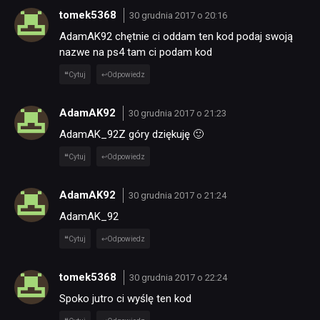
tomek5368
30 grudnia 2017 o 20:16
AdamAK92 chętnie ci oddam ten kod podaj swoją
nazwe na ps4 tam ci podam kod
Cytuj
Odpowiedz
AdamAK92
30 grudnia 2017 o 21:23
AdamAK_92Z góry dziękuję 🙂
Cytuj
Odpowiedz
AdamAK92
30 grudnia 2017 o 21:24
AdamAK_92
Cytuj
Odpowiedz
tomek5368
30 grudnia 2017 o 22:24
Spoko jutro ci wyślę ten kod