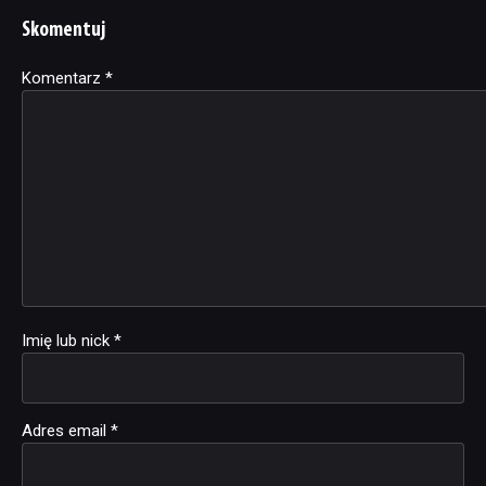
Skomentuj
Komentarz
Alternative:
*
Imię lub nick
*
Adres email
*