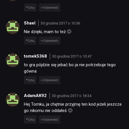
Cytuj
Odpowiedz
Shael
30 grudnia 2017 o 10:36
Nie dzięki, mam to też 🙂
Cytuj
Odpowiedz
tomek5368
30 grudnia 2017 o 10:47
to gra pójdzie się jebać bo ja nie potrzebuje tego
gówna
Cytuj
Odpowiedz
AdamAK92
30 grudnia 2017 o 18:34
Hej Tomku, ja chętnie przyjmę ten kod jeżeli jeszcze
go nikomu nie oddałeś 🙂
Cytuj
Odpowiedz