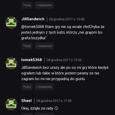
Cytuj
Odpowiedz
JillSandwich
28 grudnia 2017 o 15:08
@tomek5368 Stare gry nie są wcale złe|Chyba że
jesteś jednym z tych ludzi, którzy „nei grajom bo
grafa bszydka”
Cytuj
Odpowiedz
tomek5368
28 grudnia 2017 o 15:52
JillSandwich bez urazy ale po co mi gry które kiedyś
ograłem lub takie w które jestem pewny ze nie
zagram bo mi nie przypadną do gustu
Cytuj
Odpowiedz
Shael
28 grudnia 2017 o 17:45
Okej, dzięki za rady 🙂