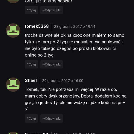
Grr!… już to ktoś napisał
Cytuj
Odpowiedz
tomek5368
28 grudnia 2017 o 19:14
troche dziwne ale ok na xbox one miałem to samo
tylko ze tam po 2 tyg nie musiałem nic anulować i
nie było takiego czegoś po prostu blokowali ci
online po 2 tyg
Cytuj
Odpowiedz
Shael
29 grudnia 2017 o 16:00
Tomek, tak. Nie potrzeba mi więcej. W razie co,
mam dobry dysk przenośny. Dobra, dodałem kod na
grę „To jesteś Ty’ ale nie widzę nigdzie kodu na ps+
;/
Cytuj
Odpowiedz