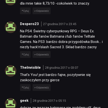
dla mnie takie 8,73/10 -cokolwiek to znaczy.
Cytuj
Odpowiedz
Despero23
27 grudnia 2017 o 23:45
Na PS4: Świetny cyberpunkowy RPG – Deus Ex.
Batman dla fanów Batmana i/lub fanów Telltale
Games. Na PS3: bardzo dobra przygodówka Book… i
niezły hack’n’slash Sacred 3. Skład bardzo zacny
Cytuj
Odpowiedz
TheInvisible
28 grudnia 2017 o 03:07
That’s You! jest bardzo fajne, pozytywnie się
zaskoczyłem przy gierce
Cytuj
Odpowiedz
geek
28 grudnia 2017 o 05:15
dobrze ze jeszcze batrmana nie zrobilem uff. deus