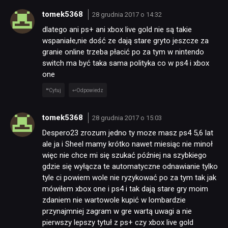
tomek5368
28 grudnia 2017 o 14:32
dlatego ani ps+ ani xbox live gold nie są takie
wspaniałe,nie dość ze dają stare gryto jeszcze za
granie online trzeba płacić po za tym w nintendo
switch ma być taka sama polityka co w ps4 i xbox
one
Cytuj
Odpowiedz
tomek5368
28 grudnia 2017 o 15:03
Despero23 zrozum jedno ty moze masz ps4 5,6 lat
ale ja i Sheel mamy krótko nawet miesiąc nie minoł
więc nie chce mi się szukać później na szybkiego
gdzie się wyłącza te automatyczne odnawianie tylko
tyle ci powiem wole nie ryzykować po za tym tak jak
mówiłem xbox one i ps4 i tak dają stare gry moim
zdaniem nie wartowole kupić w lombardzie
przynajmniej zagram w gre wartą uwagi a nie
pierwszy lepszy tytuł z ps+ czy xbox live gold