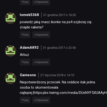
Cytuj
Odpowiedz
tomek5368
31 grudnia 2017 o 16:02
powiedz jaką masz ikonke na ps4 szybciej cię
znajde rakieta?
Cytuj
Odpowiedz
AdamAK92
31 grudnia 2017 o 23:56
Arbuz
Cytuj
Odpowiedz
Gameone
27 stycznia 2018 o 14:10
Niepotwierdzony przeciek. Na reddicie itak jedna
osoba to skomentowala
najlepiej:|https:pbs.twimg.com/media/DUeNYF5XUAAyH
Cytuj
Odpowiedz