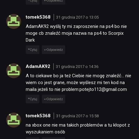
Cytuj
Odpowiedz
tomek5368
31 grudnia 2017 o 13:05
AdamAK92 wyślij ty mi zaproszenie na ps4 bo nie
moge cb znaleźć moja nazwa na ps4 to Scorpix
Dark
Cytuj
Odpowiedz
AdamAK92
31 grudnia 2017 o 14:36
A to ciekawe bo ja też Ciebie nie mogę znaleźć… nie
wiem co jest grane, może wyślesz mi ten kod na
maila jeżeli to nie problem:potejto112@gmail.com
Cytuj
Odpowiedz
tomek5368
31 grudnia 2017 o 15:58
na xbox one nie ma takich problemów a tu kłopot z
wyszukaniem osób