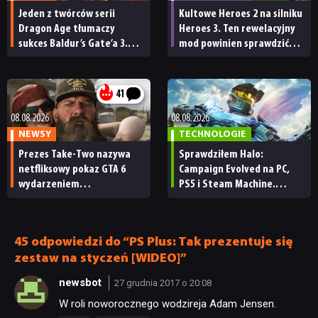
Jeden z twórców serii
Kultowe Heroes 2 na silniku
Dragon Age tłumaczy
Heroes 3. Ten rewelacyjny
sukces Baldur’s Gate’a 3.
mod powinien sprawdzić
„Zrobili to, co należało
każdy fan
zrobić przy tak dużej
przerwie”
41
08.08.2026
08.08.2026
NEWSY
TECHNOLOGIE
Prezes Take-Two nazywa
Sprawdziłem Halo:
netfliksowy pokaz GTA 6
Campaign Evolved na PC,
wydarzeniem
PS5 i Steam Machine.
obowiązkowym. Nawet
Wygląda świetnie,
nie wie, ilu Netflix
ale ma parę problemów
ma subskrybentów
[RECENZJA TECHNICZNA]
45 odpowiedzi do “PS Plus: Tak prezentuje się
zestaw na styczeń [WIDEO]”
newsbot
27 grudnia 2017 o 20:08
W roli noworocznego wodzireja Adam Jensen.