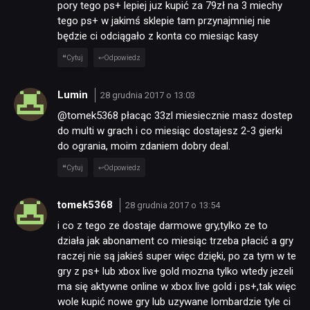
pory tego ps+ lepiej juz kupić za 79zł na 3 miechy
tego ps+ w jakimś sklepie tam przynajmniej nie
będzie ci odciągało z konta co miesiąc kasy
Cytuj
Odpowiedz
Lumin
28 grudnia 2017 o 13:03
@tomek5368 płacąc 33zl miesiecznie masz dostep
do multi w grach i co miesiąc dostajesz 2-3 gierki
do ogrania, moim zdaniem dobry deal.
Cytuj
Odpowiedz
tomek5368
28 grudnia 2017 o 13:54
i co z tego ze dostaje darmowe gry,tylko ze to
działa jak abonament co miesiąc trzeba płacić a gry
raczej nie są jakieś super więc dzięki, po za tym w te
gry z ps+ lub xbox live gold mozna tylko wtedy jezeli
ma się aktywne online w xbox live gold i ps+,tak więc
wole kupić nowe gry lub uzywane lombardzie tyle ci