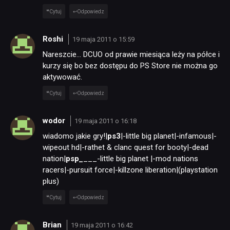
Cytuj
Odpowiedz
JUŻ GRALIŚMY
Roshi
19 maja 2011 o 15:59
Nareszcie… DCUO od prawie miesiąca leży na półce i
SKLEP
kurzy się bo bez dostępu do PS Store nie można go
aktywować.
Cytuj
Odpowiedz
wodor
19 maja 2011 o 16:18
wiadomo jakie gry!|
ps3
|-little big planet|-infamous|-
wipeout hd|-rathet & clanc quest for booty|-dead
nation|
psp
_
___-little big planet |-mod nations
racers|-pursuit force|-killzone liberation|(playstation
plus)
Cytuj
Odpowiedz
Brian
19 maja 2011 o 16:42