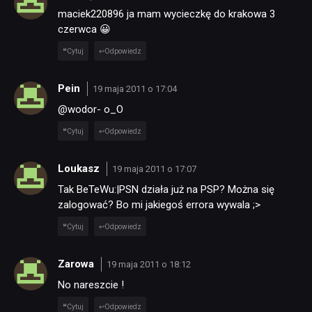
maciek220896 ja mam wycieczkę do krakowa 3
czerwca 😀
Cytuj
Odpowiedz
Pein
19 maja 2011 o 17:04
@wodor- o_O
Cytuj
Odpowiedz
Loukasz
19 maja 2011 o 17:07
Tak BeTeWu:|PSN działa już na PSP? Można się
zalogować? Bo mi jakiegoś errora wywala ;>
Cytuj
Odpowiedz
Zarowa
19 maja 2011 o 18:12
No nareszcie !
Cytuj
Odpowiedz