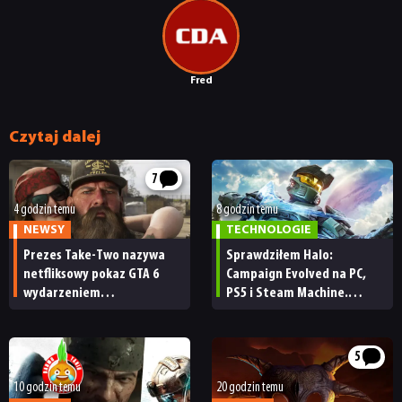
Fred
Czytaj dalej
7
4 godzin temu
8 godzin temu
NEWSY
TECHNOLOGIE
Prezes Take-Two nazywa
Sprawdziłem Halo:
netfliksowy pokaz GTA 6
Campaign Evolved na PC,
wydarzeniem
PS5 i Steam Machine.
obowiązkowym. Nawet
Wygląda świetnie,
nie wie, ilu Netflix
ale ma parę problemów
ma subskrybentów
[RECENZJA TECHNICZNA]
5
10 godzin temu
20 godzin temu