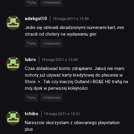
Cytuj
Odpowiedz
adekgol10
19 maja 2011 o 15:49
Jedni się obłowili skradzionymi numerami kart, inni
stracili od cholery na wydawaniu gier.
Cytuj
Odpowiedz
lubro
19 maja 2011 o 15:50
Czas doładować konto zdrapkami. Jakoś nie mam
ochoty już używać karty kredytowej do płacenia w
Store :> . Tak czy inaczej Outland i BG&E HD trafią na
mój dysk w pierwszej kolejności.
Cytuj
Odpowiedz
tchibo
19 maja 2011 o 15:51
Nareszcie skorzystam z obiecanego playstation
plus