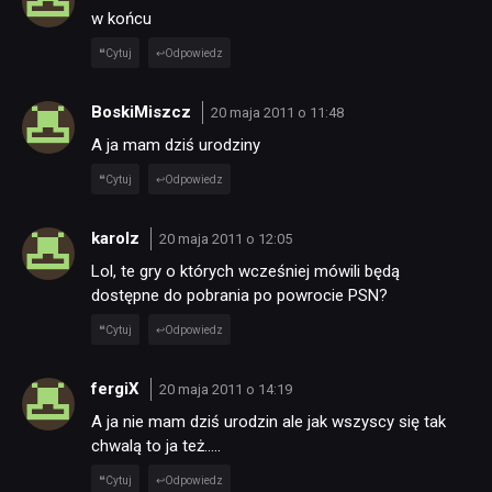
w końcu
Cytuj
Odpowiedz
BoskiMiszcz
20 maja 2011 o 11:48
A ja mam dziś urodziny
Cytuj
Odpowiedz
karolz
20 maja 2011 o 12:05
Lol, te gry o których wcześniej mówili będą
dostępne do pobrania po powrocie PSN?
Cytuj
Odpowiedz
fergiX
20 maja 2011 o 14:19
A ja nie mam dziś urodzin ale jak wszyscy się tak
chwalą to ja też…..
Cytuj
Odpowiedz