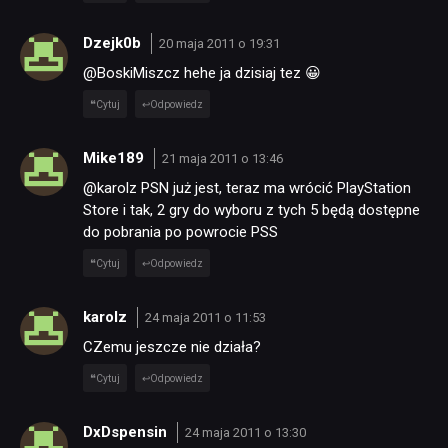
Dzejk0b
20 maja 2011 o 19:31
@BoskiMiszcz hehe ja dzisiaj tez 😀
Cytuj
Odpowiedz
Mike189
21 maja 2011 o 13:46
@karolz PSN już jest, teraz ma wrócić PlayStation
Store i tak, 2 gry do wyboru z tych 5 będą dostępne
do pobrania po powrocie PSS
Cytuj
Odpowiedz
karolz
24 maja 2011 o 11:53
CZemu jeszcze nie działa?
Cytuj
Odpowiedz
DxDspensin
24 maja 2011 o 13:30