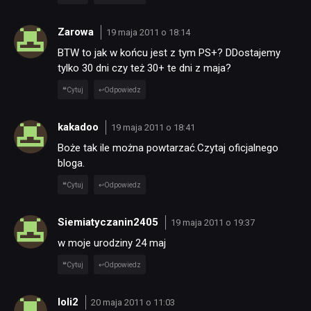
Zarowa
19 maja 2011 o 18:14
BTW to jak w końcu jest z tym PS+? DDostajemy
tylko 30 dni czy też 30+ te dni z maja?
Cytuj
Odpowiedz
kakadoo
19 maja 2011 o 18:41
Boże tak ile można powtarzać.Czytaj oficjalnego
bloga.
Cytuj
Odpowiedz
Siemiatyczanin2405
19 maja 2011 o 19:37
w moje urodziny 24 maj
Cytuj
Odpowiedz
loli2
20 maja 2011 o 11:03