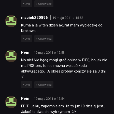
Cytuj
Odpowiedz
NEWSY
maciek220896
19 maja 2011 o 15:52
Kurna a ja w ten dzień akurat mam wycieczkę do
RECENZJE
Krakowa…
Cytuj
Odpowiedz
PUBLICYSTYKA
Pein
19 maja 2011 o 15:53
KULTURA
No nie! Nie będę mógł grać online w FIFĘ, bo jak nie
ma PSStore, to nie można wpisać kodu
aktywującego… A okres próbny kończy się za 3 dni.
RETRO
:/
Cytuj
Odpowiedz
TECHNOLOGIE
Pein
19 maja 2011 o 15:54
EDIT: Jejku, zapomniałem, że to już 19 dzisiaj jest…
DYSKUSJE
Jakoś te dwa dni wytrzymam. 🙂