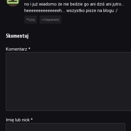
no i już wiadomo że nie bedzie go ani dziś ani jutro…
heeeeeeeeeeeeeeh…. wszystko pisze na blogu :/
Cytuj
Odpowiedz
Skomentuj
Komentarz
Alternative:
*
Imię lub nick
*