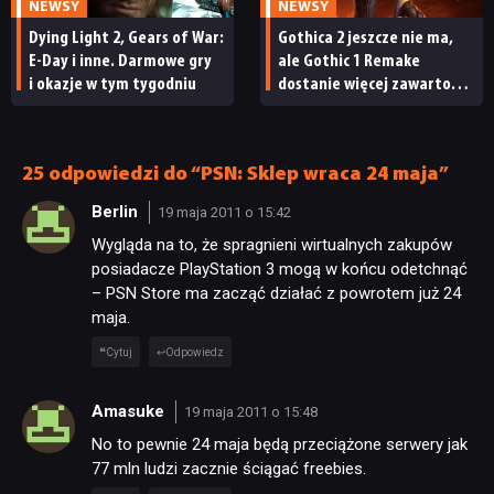
NEWSY
NEWSY
Dying Light 2, Gears of War:
Gothica 2 jeszcze nie ma,
E-Day i inne. Darmowe gry
ale Gothic 1 Remake
i okazje w tym tygodniu
dostanie więcej zawartości.
Twórcy zapowiadają
nadchodzące zmiany
25 odpowiedzi do “PSN: Sklep wraca 24 maja”
Berlin
19 maja 2011 o 15:42
Wygląda na to, że spragnieni wirtualnych zakupów
posiadacze PlayStation 3 mogą w końcu odetchnąć
– PSN Store ma zacząć działać z powrotem już 24
maja.
Cytuj
Odpowiedz
Amasuke
19 maja 2011 o 15:48
No to pewnie 24 maja będą przeciążone serwery jak
77 mln ludzi zacznie ściągać freebies.