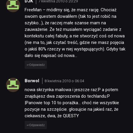
DJK
7 kwietnia 2010 o 20:29
FreeMan – módlmy się, że masz rację. Chociaż
swoim questem dowaliłem (tak to jest robić na
TECHNOLOGIE
szybko…), że raczej małe szanse mam na
zauważenie. Że też musiałem wyciągać zadanie z
kontekstu całej fabuły, a nie stworzyć coś od nowa
DYSKUSJE
(nie ma to, jak czytać treść, gdzie nie masz pojęcia
o jakiś 80% rzeczy w niej występujących). Gdyby tak
dało się napisać od nowa…
JUŻ GRALIŚMY
Odpowiedz
SKLEP
Borwol
8 kwietnia 2010 o 06:04
nowa skrzynka mailowa i jeszcze raz:P a potem
znajdujesz dwa zaproszenia do techlandu:P
|Panowie top 10 to porażka… choć nie wszystkie
pozycje na szczęście. głosujcie na jakieś raz, że
ciekawsze, dwa, że QUESTY
Odpowiedz