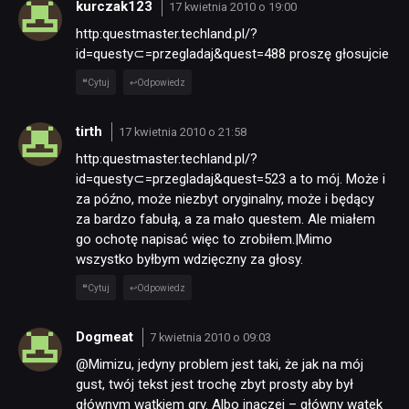
kurczak123
17 kwietnia 2010 o 19:00
http:questmaster.techland.pl/?
id=questy⊂=przegladaj&quest=488 proszę głosujcie
Cytuj
Odpowiedz
tirth
17 kwietnia 2010 o 21:58
http:questmaster.techland.pl/?
id=questy⊂=przegladaj&quest=523 a to mój. Może i
za późno, może niezbyt oryginalny, może i będący
za bardzo fabułą, a za mało questem. Ale miałem
go ochotę napisać więc to zrobiłem.|Mimo
wszystko byłbym wdzięczny za głosy.
Cytuj
Odpowiedz
Dogmeat
7 kwietnia 2010 o 09:03
@Mimizu, jedyny problem jest taki, że jak na mój
gust, twój tekst jest trochę zbyt prosty aby był
głównym wątkiem gry. Albo inaczej – główny wątek