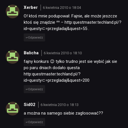
Xerber
6 kwietnia 2010 o 18:04
O! ktoś mnie podupował. Fajnie, ale może jeszcze
ktoś się znajdzie ^^ – http:questmaster.techland.pl/?
id=questy⊂=przegladaj&quest=55 .
Odpowiedz
Balicha
6 kwietnia 2010 o 18:10
fajny konkurs 😉 tylko trudno jest sie wybić jak sie
po paru dniach dodało questa
http:questmaster.techland.pl/?
id=questy⊂=przegladaj&quest=200
Odpowiedz
Sid02
6 kwietnia 2010 o 18:13
a można na samego siebie zagłosować??
Odpowiedz