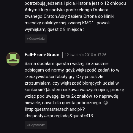
potrzebują jedzenia i picia.Historia jest o 12 chłopcu
Adrym ktury spotyka postrzelongo Drokera
zwanego Oraton.Adry zabiera Ortona do kliniki
miendzy galaktycznej zwanej KMG.” : powoli
wymiękam, quest z 8 miejsca :
Odpowiedz
Fall-From-Grace
12 kwietnia 2010 o 17:26
Sama dodałam questa i widzę, że znacznie
odbiegam od normy, gdyż większość zadań to w
rzeczywistości fabuły gry. Czy ja coś źle
zrozumiałam, czy większość biorących udział w
konkursie?|Jestem ciekawa waszych opinii, proszę
wziąć pod uwagę, że te 2k znaków, to naprawdę
niewiele, nawet dla questa pobocznego. 😉
|http:questmaster.techland.pl/?
id=questy⊂=przegladaj&quest=413
Odpowiedz