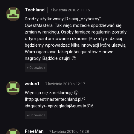
Techland
7 kwietnia 2010 o 11:16
Drodzy użytkownicy.|Dzisiaj „czyścimy”
QuestMastera. Tak więc możecie spodziewać się
zmian w rankingu. Osoby łamiące regulamin zostały
o tym poinformowane i ukarane.|Poza tym dzisiaj
będziemy wprowadzać kilka innowacji które ułatwią
Wam ogarnianie takiej ilości questów + nowe
nagrody. Bądźcie czujni 🙂
Odpowiedz
wolus1
7 kwietnia 2010 o 12:17
Więc i ja się zareklamuję 🙂
|http:questmaster.techland.pl/?
id=questy⊂=przegladaj&quest=316
Odpowiedz
FreeMan
7 kwietnia 2010 o 13:28