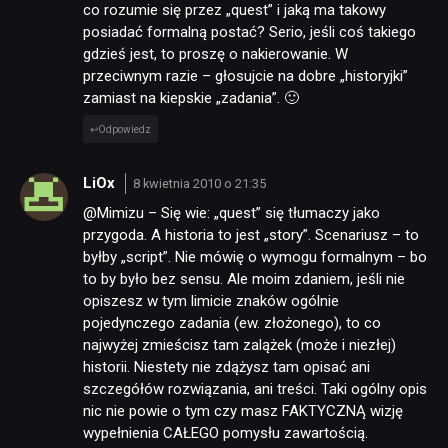
co rozumie się przez „quest” i jaką ma takowy
posiadać formalną postać? Serio, jeśli coś takiego
gdzieś jest, to proszę o nakierowanie. W
przeciwnym razie – głosujcie na dobre „historyjki”
zamiast na kiepskie „zadania”. 🙂
Odpowiedz
LiOx
8 kwietnia 2010 o 21:35
@Mimizu – Się wie: „quest” się tłumaczy jako
przygoda. A historia to jest „story”. Scenariusz – to
byłby „script”. Nie mówię o wymogu formalnym – bo
to by było bez sensu. Ale moim zdaniem, jeśli nie
opiszesz w tym limicie znaków ogólnie
pojedynczego zadania (ew. złożonego), to co
najwyżej zmieścisz tam zalążek (może i niezłej)
historii. Niestety nie zdążysz tam opisać ani
szczegółów rozwiązania, ani treści. Taki ogólny opis
nic nie powie o tym czy masz FAKTYCZNĄ wizję
wypełnienia CAŁEGO pomysłu zawartością.