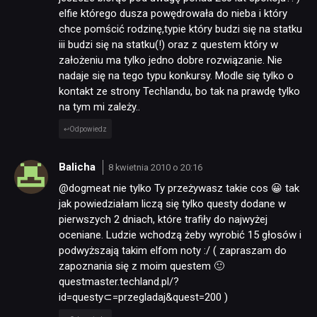
elfie którego dusza powędrowała do nieba i który
chce pomścić rodzinę,typie który budzi się na statku
iii budzi się na statku(!) oraz z questem który w
założeniu ma tylko jedno dobre rozwiązanie. Nie
nadaje się na tego typu konkursy. Modle się tylko o
kontakt ze strony Techlandu, bo tak na prawdę tylko
na tym mi zależy..
Odpowiedz
Balicha
8 kwietnia 2010 o 20:16
@dogmeat nie tylko Ty przeżywasz takie cos 😀 tak
jak powiedziałam liczą się tylko questy dodane w
pierwszych 2 dniach, które trafiły do najwyżej
oceniane. Ludzie wchodzą żeby wyrobić 15 głosów i
podwyższają takim elfom noty :/ ( zapraszam do
zapoznania się z moim questem 🙂
questmaster.techland.pl/?
id=questy⊂=przegladaj&quest=200 )