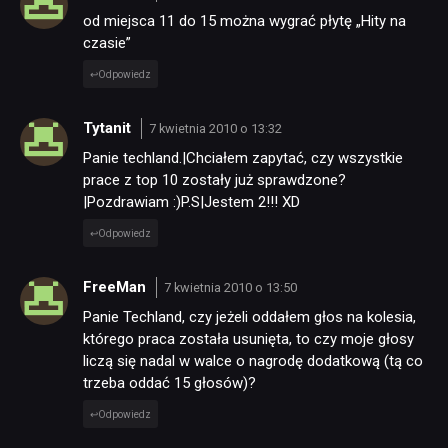
od miejsca 11 do 15 można wygrać płytę „Hity na
czasie”
Odpowiedz
Tytanit
7 kwietnia 2010 o 13:32
Panie techland.|Chciałem zapytać, czy wszystkie
prace z top 10 zostały już sprawdzone?
|Pozdrawiam :)P.S|Jestem 2!!! XD
Odpowiedz
FreeMan
7 kwietnia 2010 o 13:50
Panie Techland, czy jeżeli oddałem głos na kolesia,
którego praca została usunięta, to czy moje głosy
liczą się nadal w walce o nagrodę dodatkową (tą co
trzeba oddać 15 głosów)?
Odpowiedz