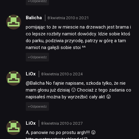
Odpowiedz
Balicha
8 kwietnia 2010 o 20:21
pomijając to że w miescie na drzewach jest brama i
co lepsze rozbity namiot dowódcy. Idzie sobie ktoś
do parku, podziwia przyrodę, patrzy w górę a tam
namiot na gałęźi sobie stoi ^^
Odpowiedz
LiOx
8 kwietnia 2010 o 20:24
@Balicha No fajnie napisane, szkoda tylko, że nie
mam głosu już dzisiaj 🙂 Chociaż z tego zadania co
napisałeś można by wyrzeźbić cały akt 😛
Odpowiedz
LiOx
8 kwietnia 2010 o 20:27
A, panowie no po prostu argh!!! 😛