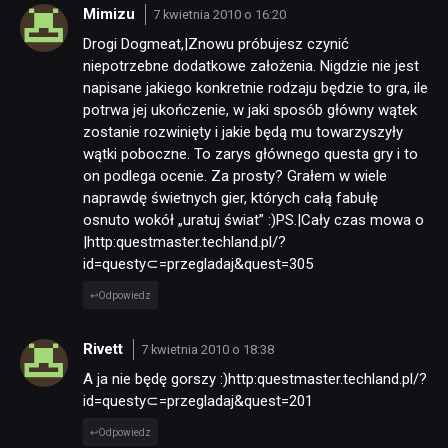
Mimizu
7 kwietnia 2010 o 16:20
Drogi Dogmeat,|Znowu próbujesz czynić
niepotrzebne dodatkowe założenia. Nigdzie nie jest
napisane jakiego konkretnie rodzaju będzie to gra, ile
potrwa jej ukończenie, w jaki sposób główny wątek
zostanie rozwinięty i jakie będą mu towarzyszyły
wątki poboczne. To zarys głównego questa gry i to
on podlega ocenie. Za prosty? Grałem w wiele
naprawdę świetnych gier, których całą fabułę
osnuto wokół „uratuj świat” :)PS.|Cały czas mowa o
|http:questmaster.techland.pl/?
id=questy⊂=przegladaj&quest=305
Odpowiedz
Rivett
7 kwietnia 2010 o 18:38
A ja nie będę gorszy :)http:questmaster.techland.pl/?
id=questy⊂=przegladaj&quest=201
Odpowiedz