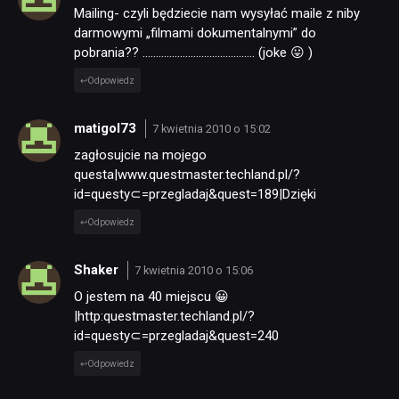
Mailing- czyli będziecie nam wysyłać maile z niby
darmowymi „filmami dokumentalnymi” do
pobrania?? …………………………………… (joke 😛 )
Odpowiedz
matigol73
7 kwietnia 2010 o 15:02
zagłosujcie na mojego
questa|www.questmaster.techland.pl/?
id=questy⊂=przegladaj&quest=189|Dzięki
Odpowiedz
Shaker
7 kwietnia 2010 o 15:06
O jestem na 40 miejscu 😀
|http:questmaster.techland.pl/?
id=questy⊂=przegladaj&quest=240
Odpowiedz