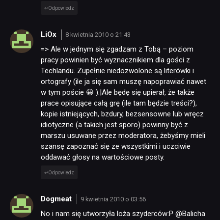
Odpowiedz
LiOx
8 kwietnia 2010 o 21:43
=> Ale w jednym się zgadzam z Tobą – poziom
pracy powinien być wyznacznikiem dla gości z
Techlandu. Zupełnie niedozwolone są literówki i
ortografy (ile ja się sam muszę napoprawiać nawet
w tym poście 😀 ).|Ale będę się upierał, że także
prace opisujące całą grę (ile tam będzie treści?),
kopie istniejących, bzdury, bezsensowne lub wręcz
idiotyczne (a takich jest sporo) powinny być z
marszu usuwane przez moderatora, żebyśmy mieli
szansę zapoznać się ze wszystkimi i uczciwie
oddawać głosy na wartościowe posty.
Odpowiedz
Dogmeat
9 kwietnia 2010 o 03:56
No i nam się utworzyła loża szyderców:P @Balicha