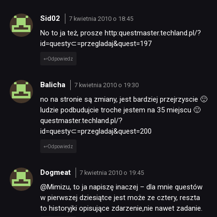
Sid02
7 kwietnia 2010 o 18:45
No to ja też, prosze http:questmaster.techland.pl/?
id=questy⊂=przegladaj&quest=197
Odpowiedz
Balicha
7 kwietnia 2010 o 19:30
no na stronie są zmiany, jest bardziej przejrzyscie 🙂
ludzie podbudujcie troche jestem na 35 miejscu 🙂
questmaster.techland.pl/?
id=questy⊂=przegladaj&quest=200
Odpowiedz
Dogmeat
7 kwietnia 2010 o 19:45
@Mimizu, to ja napiszę inaczej – dla mnie questów
w pierwszej dziesiątce jest może ze cztery, reszta
to historyjki opisujące zdarzenie,nie nawet zadanie.