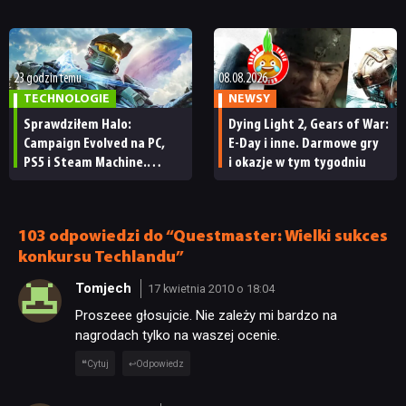
każdy fan
obowiązkowym. Nawet
nie wie, ilu Netflix
ma subskrybentów
23 godzin temu
08.08.2026
TECHNOLOGIE
NEWSY
Sprawdziłem Halo:
Dying Light 2, Gears of War:
Campaign Evolved na PC,
E-Day i inne. Darmowe gry
PS5 i Steam Machine.
i okazje w tym tygodniu
Wygląda świetnie,
ale ma parę problemów
[RECENZJA TECHNICZNA]
103 odpowiedzi do “Questmaster: Wielki sukces
konkursu Techlandu”
Tomjech
17 kwietnia 2010 o 18:04
Proszeee głosujcie. Nie zależy mi bardzo na
nagrodach tylko na waszej ocenie.
Cytuj
Odpowiedz