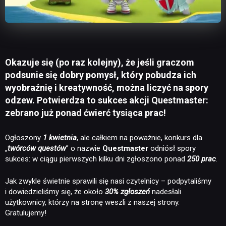
Okazuje się (po raz kolejny), że jeśli graczom
podsunie się dobry pomysł, który pobudza ich
wyobraźnię i kreatywność, można liczyć na spory
odzew. Potwierdza to sukces akcji Questmaster:
zebrano już ponad ćwierć tysiąca prac!
Ogłoszony
1 kwietnia
, ale całkiem na poważnie, konkurs dla
„
twórców questów
” o nazwie
Questmaster
odniósł spory
sukces: w ciągu pierwszych kilku dni zgłoszono ponad
250 prac
.
Jak zwykle świetnie sprawili się nasi czytelnicy – podpytaliśmy
i dowiedzieliśmy się, że około
30% zgłoszeń
nadesłali
użytkownicy, którzy na stronę weszli z naszej strony.
Gratulujemy!