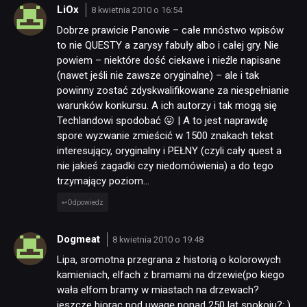
LiOx
8 kwietnia 2010 o 16:54
Dobrze prawicie Panowie – całe mnóstwo wpisów
to nie QUESTY a zarysy fabuły albo i całej gry. Nie
powiem – niektóre dość ciekawe i nieźle napisane
(nawet jeśli nie zawsze oryginalne) – ale i tak
powinny zostać zdyskwalifikowane za niespełnianie
warunków konkursu. A ich autorzy i tak mogą się
Techlandowi spodobać 😛 | A to jest naprawdę
spore wyzwanie zmieścić w 1500 znakach tekst
interesujący, oryginalny i PEŁNY (czyli cały quest a
nie jakieś zagadki czy niedomówienia) a do tego
trzymający poziom…
Odpowiedz
Dogmeat
8 kwietnia 2010 o 19:48
Lipa, sromotna przegrana z historią o kolorowych
kamieniach, elfach z bramami na drzewie(po kiego
wała elfom bramy w miastach na drzewach?
jeszcze biorąc pod uwagę ponad 250 lat spokoju?: )