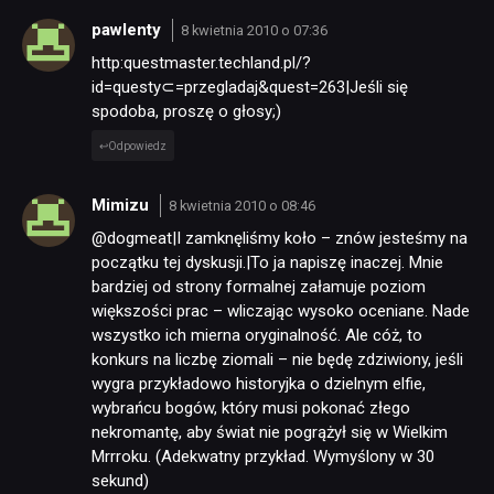
pawlenty
8 kwietnia 2010 o 07:36
http:questmaster.techland.pl/?
id=questy⊂=przegladaj&quest=263|Jeśli się
spodoba, proszę o głosy;)
Odpowiedz
Mimizu
8 kwietnia 2010 o 08:46
@dogmeat|I zamknęliśmy koło – znów jesteśmy na
początku tej dyskusji.|To ja napiszę inaczej. Mnie
bardziej od strony formalnej załamuje poziom
większości prac – wliczając wysoko oceniane. Nade
wszystko ich mierna oryginalność. Ale cóż, to
konkurs na liczbę ziomali – nie będę zdziwiony, jeśli
wygra przykładowo historyjka o dzielnym elfie,
wybrańcu bogów, który musi pokonać złego
nekromantę, aby świat nie pogrążył się w Wielkim
Mrrroku. (Adekwatny przykład. Wymyślony w 30
sekund)