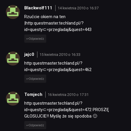
Blackwolf111
14 kwietnia 2010 o 16:37
Rzućcie okiem na ten
|http:questmaster.techland.pl/?
id=questy⊂=przegladaj&quest=443
Odpowiedz
jajc0
15 kwietnia 2010 o 16:33
http:questmaster.techland.pl/?
id=questy⊂=przegladaj&quest=462
Odpowiedz
Tomjech
16 kwietnia 2010 o 17:31
http:questmaster.techland.pl/?
id=questy⊂=przegladaj&quest=472 PROSZĘ
GŁOSUJCIE!! Myślę że się spodoba 🙂
Odpowiedz