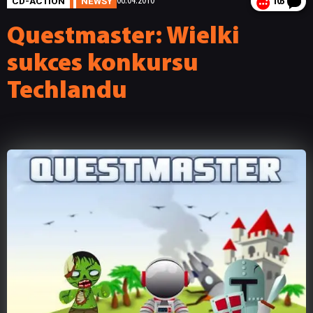
CD-ACTION
NEWSY
06.04.2010
103
Questmaster: Wielki
sukces konkursu
Techlandu