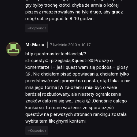
gry byłby trochę krótki, chyba że armia o której
piszesz maszerowałaby na tyle długo, aby gracz
mógł sobie pograć te 8-10 godzin.
Odpowiedz
Mr.Mario
7 kwietnia 2010 o 10:17
http:questmaster.techland.pl/?
id=questy⊂=przegladaj&quest=80|Proszę o
komentarze i – jeśli quest wam się podoba – głosy
🙂 . Nie chciałem pisać opowiadania, chciałem tylko
przedstawić swój pomysł na questa, stąd taka, a nie
inna jego forma.|W założeniu miał być o wiele
bardziej rozbudowany, ale niestety ograniczenie
znaków dało mi się we.. znaki 😛 .Odnośnie całego
konkursu, to mam wrażenie, że spora część
questów na pierwszych stronach rankingu została
wybita tam fikcyjnymi kontami.
Odpowiedz