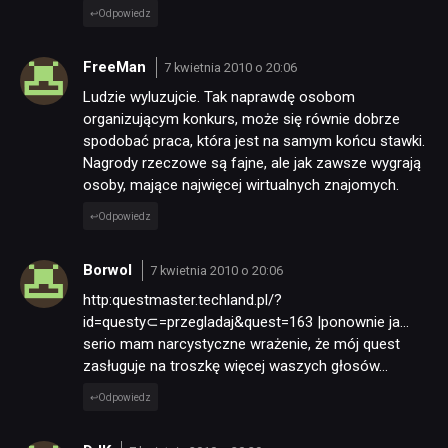
Odpowiedz
FreeMan
7 kwietnia 2010 o 20:06
Ludzie wyluzujcie. Tak naprawdę osobom
organizującym konkurs, może się równie dobrze
spodobać praca, która jest na samym końcu stawki.
Nagrody rzeczowe są fajne, ale jak zawsze wygrają
osoby, mające najwięcej wirtualnych znajomych.
NEWSY
Odpowiedz
RECENZJE
Borwol
7 kwietnia 2010 o 20:06
http:questmaster.techland.pl/?
PUBLICYSTYKA
id=questy⊂=przegladaj&quest=163 |ponownie ja…
serio mam narcystyczne wrażenie, że mój quest
zasługuje na troszkę więcej waszych głosów…
KULTURA
Odpowiedz
RETRO