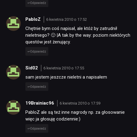
Odpowiedz
PabloZ
6 kwietnia 2010 o 17:52
Chętnie bym coś napisał, ale któż by zatrudnił
nieletniego? 🙂 |A tak by the way: poziom niektórych
questów jest żenujący.
Odpowiedz
Sid02
6 kwietnia 2010 o 17:55
sam jestem jeszcze nieletni a napisałem
Odpowiedz
19Brainiac96
6 kwietnia 2010 o 17:59
PabloZ ale są też inne nagrody np. za głosowanie
więc ja głosuję codziennie:)
Odpowiedz