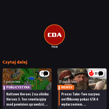
Fred
Czytaj dalej
7
33
3 godzin temu
20 godzin temu
PUBLICYSTYKA
NEWSY
Kultowe Heroes 2 na silniku
Prezes Take-Two nazywa
Heroes 3. Ten rewelacyjny
netfliksowy pokaz GTA 6
mod powinien sprawdzić
wydarzeniem