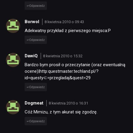
Odpowiedz
Borwol
8 kwietnia 2010 o 09:43
Adekwatny przykład z pierwszego miejsca:P
Odpowiedz
DawiQ
8 kwietnia 2010 o 15:32
Bardzo bym prosił o przeczytanie (oraz ewentualną
ocene)|http:questmaster.techland.pl/?
id=questy⊂=przegladaj&quest=29
Odpowiedz
Dogmeat
8 kwietnia 2010 o 16:31
Cóż Mimizu, z tym akurat się zgodzę.
Odpowiedz