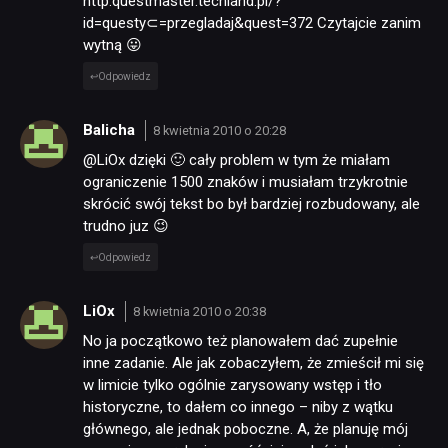
http:questmaster.techland.pl/?
id=questy⊂=przegladaj&quest=372 Czytajcie zanim
wytną 😛
Odpowiedz
Balicha
8 kwietnia 2010 o 20:28
@LiOx dzięki 🙂 cały problem w tym że miałam
ograniczenie 1500 znaków i musiałam trzykrotnie
skrócić swój tekst bo był bardziej rozbudowany, ale
trudno juz 😉
Odpowiedz
LiOx
8 kwietnia 2010 o 20:38
No ja początkowo też planowałem dać zupełnie
inne zadanie. Ale jak zobaczyłem, że zmieścił mi się
w limicie tylko ogólnie zarysowany wstęp i tło
historyczne, to dałem co innego – niby z wątku
głównego, ale jednak poboczne. A, że planuję mój