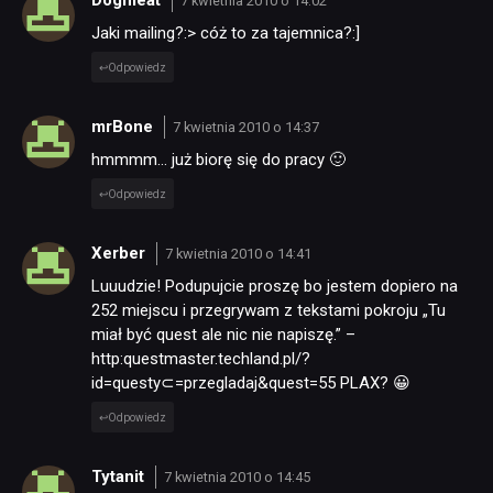
Dogmeat
7 kwietnia 2010 o 14:02
Jaki mailing?:> cóż to za tajemnica?:]
Odpowiedz
mrBone
7 kwietnia 2010 o 14:37
hmmmm… już biorę się do pracy 🙂
Odpowiedz
Xerber
7 kwietnia 2010 o 14:41
Luuudzie! Podupujcie proszę bo jestem dopiero na
252 miejscu i przegrywam z tekstami pokroju „Tu
miał być quest ale nic nie napiszę.” –
http:questmaster.techland.pl/?
id=questy⊂=przegladaj&quest=55 PLAX? 😀
Odpowiedz
Tytanit
7 kwietnia 2010 o 14:45