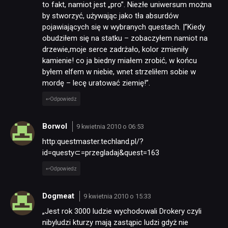
to fakt, namiot jest „pro”. Niezłe uniwersum można
by stworzyć, używając jako tła absurdów
pojawiających się w wybranych questach. |”Kiedy
obudziłem się na statku – zobaczyłem namiot na
drzewie,moje serce zadrżało, kolor zmieniły
kamienie! co ja biedny miałem zrobić, w końcu
byłem elfem w niebie, wnet strzeliłem sobie w
mordę – lecę uratować ziemię!”.
Odpowiedz
Borwol
9 kwietnia 2010 o 06:53
http:questmaster.techland.pl/?
id=questy⊂=przegladaj&quest=163
Odpowiedz
Dogmeat
9 kwietnia 2010 o 15:33
„Jest rok 3000 ludzie wychodowali Drokery czyli
nibyludzi kturzy mają zastąpic ludzi gdyż nie