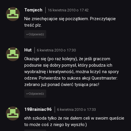
Tomjech
16 kwietnia 2010 o 17:42
Nie zniechęcajcie się początkiem. Przeczytajcie
treść plz.
Odpowiedz
Hut
6 kwietnia 2010 o 17:30
Okazuje się (po raz kolejny), że jeśli graczom
podsunie się dobry pomysł, który pobudza ich
wyobraźnię i kreatywność, można liczyć na spory
odzew. Potwierdza to sukces akcji Questmaster:
zebrano już ponad ćwierć tysiąca prac!
Odpowiedz
19Brainiac96
6 kwietnia 2010 o 17:33
ehh szkoda tylko że nie dałem celi w swoim queście
to może coś z niego by wyszło:)