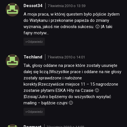
Dessot34
7 kwietnia 2010 o 13:59
A moja praca, w której questem było pójście żydem
do Watykanu i przekonanie papieża do zmiany
wyznania, jakoś nie odniosła sukcesu. 🙁 |A taki
fajny motyw…
Odpowiedz
Techland
7 kwietnia 2010 o 14:01
Tak, głosy oddane na prace które zostały usunięte
dalej się liczą.|Wszystkie prace i oddane na nie głosy
zostały sprawdzone i nałożone
korekty.|Rzeczywiście miejsce 11 – 15 nagrodzone
zostanie płytami ESKA Hity na Czasie 🙂
|Dzisiaj/Jutro będziemy do wszystkich wysyłać
mailing – bądźcie czujni 🙂
Odpowiedz