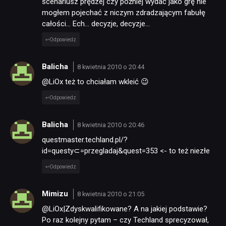
scenariusz prędzej czy później wydać jako grę nie
mogłem pojechać z niczym zdradzającym fabułę
całości… Ech… decyzje, decyzje…
Odpowiedz
Balicha
8 kwietnia 2010 o 20:44
@LiOx też to chciałam wkleić 😉
Odpowiedz
Balicha
8 kwietnia 2010 o 20:46
questmaster.techland.pl/?
id=questy⊂=przegladaj&quest=353 <- to też niezłe
Odpowiedz
Mimizu
8 kwietnia 2010 o 21:05
@LiOx|Zdyskwalifikowane? A na jakiej podstawie?
Po raz kolejny pytam – czy Techland sprecyzował,