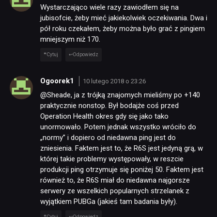
Wystarczająco wiele razy zawiodłem się na
jubisofcie, żeby mieć jakiekolwiek oczekiwania. Dwa i
pół roku czekałem, żeby można było grać z pingiem
mniejszym niż 170.
Cytuj
Odpowiedz
Ogoorek1
10 lutego 2018 o 23:26
@Sheade, ja z trójką znajomych mieliśmy po +140
praktycznie nonstop. Był bodajże coś przed
Operation Health okres gdy się jako tako
unormowało. Potem jednak wszystko wróciło do
„normy” i dopiero od niedawna ping jest do
zniesienia. Faktem jest to, że R6S jest jedyną grą, w
której takie problemy występowały, w reszcie
produkcji ping otrzymuje się poniżej 50. Faktem jest
również to, że R6S miał do niedawna najgorsze
serwery ze wszelkich popularnych strzelanek z
wyjątkiem PUBGa (jakieś tam badania były).
Cytuj
Odpowiedz