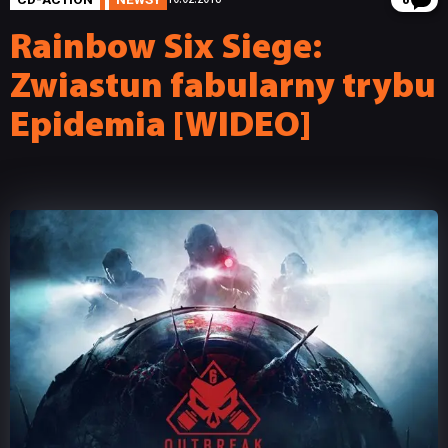
8
Rainbow Six Siege:
Zwiastun fabularny trybu
Epidemia [WIDEO]