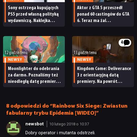
Sony ostrzega kupujących
Aktor z GTA 5 przeszedł
PUBLICYSTYKA
PS5 przed własną polityką
ponad 60 castingów do GTA
wydawniczą. Naklejka
6. Teraz ma żal
na pudełku kończy dyskusję
do Rockstara
KULTURA
4
RETRO
12 godzin temu
13 godzin temu
NEWSY
NEWSY
Moonlighter do odebrania
Kingdom Come: Deliverance
TECHNOLOGIE
za darmo. Poznaliśmy też
3 z orientacyjną datą
nieodległą datę premiery
premiery. Na powrót
Moonlightera 2
do średniowiecznych Czech
DYSKUSJE
nie będziemy czekać zbyt
długo
8 odpowiedzi do “Rainbow Six Siege: Zwiastun
JUŻ GRALIŚMY
fabularny trybu Epidemia [WIDEO]”
newsbot
10 lutego 2018 o 10:37
SKLEP
Dobry operator i mutanta odstrzeli.