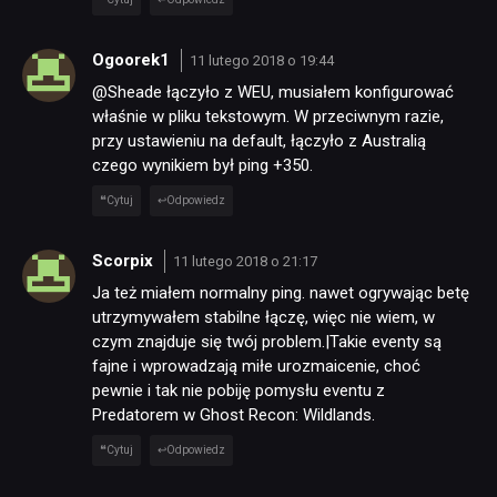
Ogoorek1
11 lutego 2018 o 19:44
@Sheade łączyło z WEU, musiałem konfigurować
właśnie w pliku tekstowym. W przeciwnym razie,
przy ustawieniu na default, łączyło z Australią
czego wynikiem był ping +350.
Cytuj
Odpowiedz
Scorpix
11 lutego 2018 o 21:17
Ja też miałem normalny ping. nawet ogrywając betę
utrzymywałem stabilne łączę, więc nie wiem, w
czym znajduje się twój problem.|Takie eventy są
fajne i wprowadzają miłe urozmaicenie, choć
pewnie i tak nie pobiję pomysłu eventu z
Predatorem w Ghost Recon: Wildlands.
Cytuj
Odpowiedz