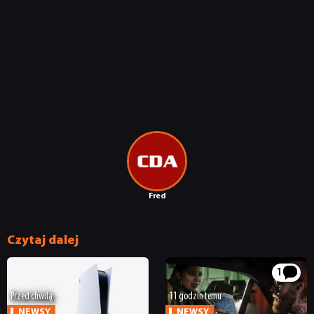
Fred
Czytaj dalej
NEWSY
1
RECENZJE
Przed chwilą
11 godzin temu
NEWSY
NEWSY