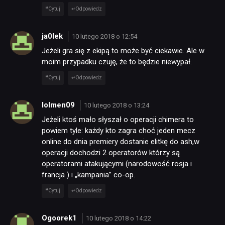
Cytuj
Odpowiedz
ja0lek
10 lutego 2018 o 12:54
Jeżeli gra się z ekipą to może być ciekawie. Ale w
moim przypadku czuję, że to będzie niewypał.
Cytuj
Odpowiedz
lolmen09
10 lutego 2018 o 13:24
Jeżeli ktoś mało słyszał o operacji chimera to
powiem tyle: każdy kto zagra choć jeden mecz
online do dnia premiery dostanie elitkę do ash,w
operacji dochodzi 2 operatorów którzy są
operatorami atakującymi (narodowość rosja i
francja ) i „kampania” co-op.
Cytuj
Odpowiedz
Ogoorek1
10 lutego 2018 o 14:22