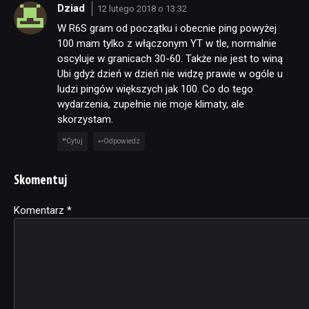
Dziad
12 lutego 2018 o 13:32
W R6S gram od początku i obecnie ping powyżej
100 mam tylko z włączonym YT w tle, normalnie
oscyluje w granicach 30-60. Także nie jest to winą
Ubi gdyż dzień w dzień nie widzę prawie w ogóle u
ludzi pingów większych jak 100. Co do tego
wydarzenia, zupełnie nie moje klimaty, ale
skorzystam.
Cytuj
Odpowiedz
Skomentuj
Komentarz
Alternative:
*