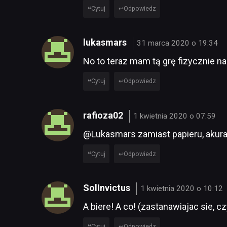
Cytuj
Odpowiedz
lukasmars
31 marca 2020 o 19:34
No to teraz mam tą grę fizycznie na
Cytuj
Odpowiedz
rafioza02
1 kwietnia 2020 o 07:59
@Lukasmars zamiast papieru, akurat
Cytuj
Odpowiedz
SolInvictus
1 kwietnia 2020 o 10:12
A biere! A co! (zastanawiajac sie, c
Cytuj
Odpowiedz