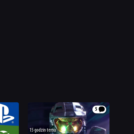
5
15 godzin temu