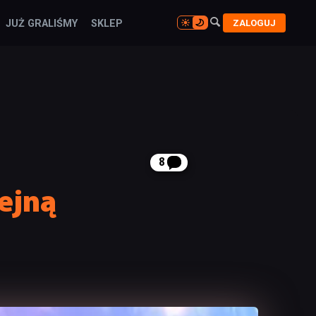

ZALOGUJ
JUŻ GRALIŚMY
SKLEP

8
ejną