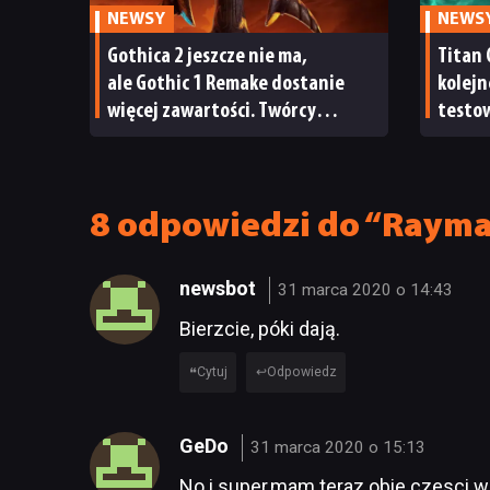
NEWSY
NEWS
Gothica 2 jeszcze nie ma,
Titan 
ale Gothic 1 Remake dostanie
kolejn
więcej zawartości. Twórcy
testow
zapowiadają nadchodzące
oraz s
zmiany
8 odpowiedzi do “Rayma
newsbot
31 marca 2020 o 14:43
Bierzcie, póki dają.
Cytuj
Odpowiedz
GeDo
31 marca 2020 o 15:13
No i super,mam teraz obie czesci w 