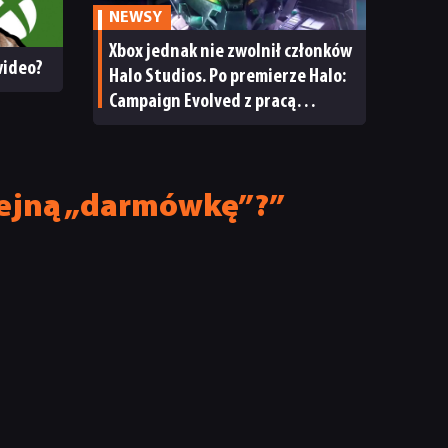
NEWSY
Xbox jednak nie zwolnił członków
 wideo?
Halo Studios. Po premierze Halo:
Campaign Evolved z pracą
pożegnały się inne osoby
lejną „darmówkę”?”