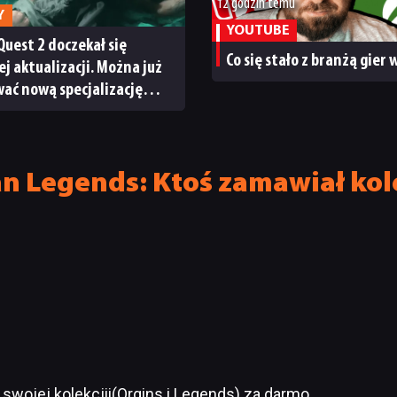
12 godzin temu
Y
YOUTUBE
Quest 2 doczekał się
Co się stało z branżą gier
ej aktualizacji. Można już
ać nową specjalizację
ystem craftingu
n Legends: Ktoś zamawiał ko
swojej kolekcjii(Orgins i Legends) za darmo.