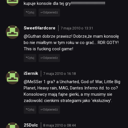
kupuje konsole dla tej gry!!!!!!!!!!!!!!!!!!!!!!!!!!!!!!
Cytuj
Odpowiedz
SweetHardcore
7 maja 2010 o 13:31
@Guthan dobrze prawisz! Dobrze,że mam konsolę
bo nie miałbym w tym roku w co grać… RDR GOTY!
This is fucking cool game!
Cytuj
Odpowiedz
iSernik
7 maja 2010 o 16:18
@MeSSer 1 gra? a Uncharted, God of War, Little Big
Planet, Heavy rain, MAG, Dantes Inferno itd. to co?
Konsolowcy mają fajne gierki, a my musimy sie
zadowolić cienkimi strategiami jako 'eksluziwy’.
Cytuj
Odpowiedz
25Dolc
8 maja 2010 o 08:44