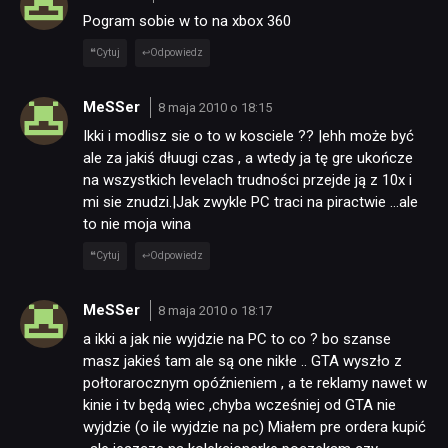
Pogram sobie w to na xbox 360
Cytuj
Odpowiedz
MeSSer
8 maja 2010 o 18:15
Ikki i modlisz sie o to w kosciele ?? |ehh może być
ale za jakiś dłuugi czas , a wtedy ja tę gre ukończe
na wszystkich levelach trudności przejde ją z 10x i
mi sie znudzi.|Jak zwykle PC traci na piractwie …ale
to nie moja wina
Cytuj
Odpowiedz
MeSSer
8 maja 2010 o 18:17
a ikki a jak nie wyjdzie na PC to co ? bo szanse
masz jakieś tam ale są one nikłe .. GTA wyszło z
połtorarocznym opóźnieniem , a te reklamy nawet w
kinie i tv będą wiec ,chyba wcześniej od GTA nie
wyjdzie (o ile wyjdzie na pc) Miałem pre ordera kupić