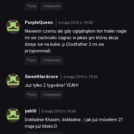
Cytuj
Odpowiedz
PurpleQueen
6 maja 2010 o 19:28
Niewiem czemu ale gdy oglądnąłem ten trailer nagle
mi sie zachciało zagrac w jakas gre której akcja
dzieje sie na kubie ;p (Godfather 2 mi sie
przypomniał).
Cytuj
Odpowiedz
SweetHardcore
6 maja 2010 o 19:33
Już tylko 2 tygodnie! YEAH!
Cytuj
Odpowiedz
yah0l
6 maja 2010 o 19:36
Dokładnie Khasim, dokładnie.. i jak już mówiłem 21
maja już blisko:D