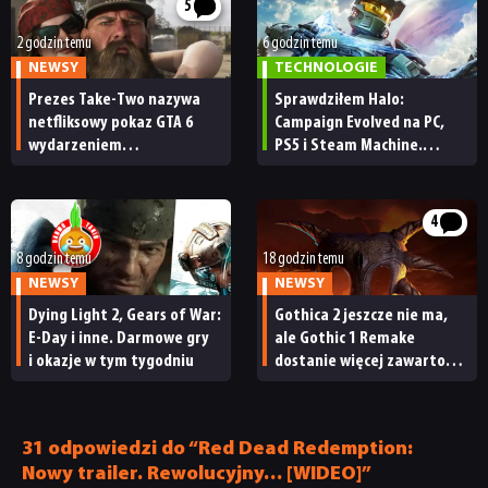
5
2 godzin temu
6 godzin temu
NEWSY
TECHNOLOGIE
Prezes Take-Two nazywa
Sprawdziłem Halo:
netfliksowy pokaz GTA 6
Campaign Evolved na PC,
wydarzeniem
PS5 i Steam Machine.
obowiązkowym. Nawet
Wygląda świetnie,
nie wie, ilu Netflix
ale ma parę problemów
ma subskrybentów
[RECENZJA TECHNICZNA]
4
8 godzin temu
18 godzin temu
NEWSY
NEWSY
Dying Light 2, Gears of War:
Gothica 2 jeszcze nie ma,
E-Day i inne. Darmowe gry
ale Gothic 1 Remake
i okazje w tym tygodniu
dostanie więcej zawartości.
Twórcy zapowiadają
nadchodzące zmiany
31 odpowiedzi do “Red Dead Redemption:
Nowy trailer. Rewolucyjny… [WIDEO]”