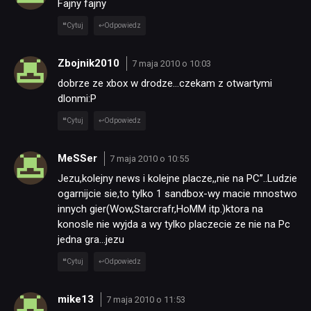
Fajny fajny
Cytuj
Odpowiedz
Zbojnik2010
7 maja 2010 o 10:03
dobrze ze xbox w drodze…czekam z otwartymi
dlonmi:P
Cytuj
Odpowiedz
MeSSer
7 maja 2010 o 10:55
Jezu,kolejny news i kolejne placze,,nie na PC”..Ludzie
ogarnijcie sie,to tylko 1 sandbox-wy macie mnostwo
innych gier(Wow,Starcrafr,HoMM itp.)ktora na
konosle nie wyjda a wy tylko placzecie ze nie na Pc
jedna gra…jezu
Cytuj
Odpowiedz
mike13
7 maja 2010 o 11:53