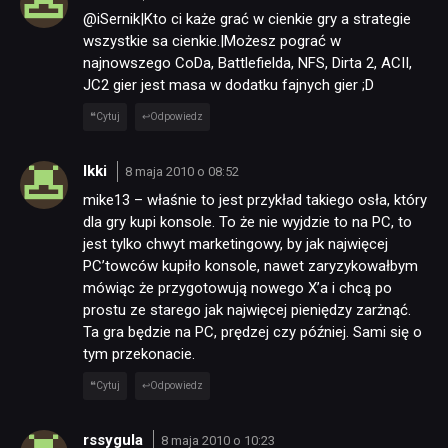
@iSernik|Kto ci każe grać w cienkie gry a strategie
wszystkie sa cienkie.|Możesz pograć w
najnowszego CoDa, Battlefielda, NFS, Dirta 2, ACII,
JC2 gier jest masa w dodatku fajnych gier ;D
Cytuj
Odpowiedz
Ikki
8 maja 2010 o 08:52
mike13 – właśnie to jest przykład takiego osła, który
dla gry kupi konsole. To że nie wyjdzie to na PC, to
jest tylko chwyt marketingowy, by jak najwięcej
PC’towców kupiło konsole, nawet zaryzykowałbym
mówiąc że przygotowują nowego X’a i chcą po
prostu ze starego jak najwięcej pieniędzy zarżnąć.
Ta gra będzie na PC, prędzej czy później. Sami się o
tym przekonacie.
Cytuj
Odpowiedz
rssygula
8 maja 2010 o 10:23