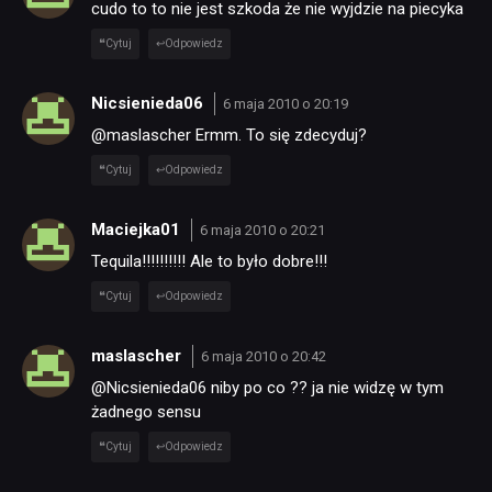
cudo to to nie jest szkoda że nie wyjdzie na piecyka
Cytuj
Odpowiedz
DYSKUSJE
Nicsienieda06
6 maja 2010 o 20:19
JUŻ GRALIŚMY
@maslascher Ermm. To się zdecyduj?
Cytuj
Odpowiedz
SKLEP
Maciejka01
6 maja 2010 o 20:21
Tequila!!!!!!!!!! Ale to było dobre!!!
Cytuj
Odpowiedz
maslascher
6 maja 2010 o 20:42
@Nicsienieda06 niby po co ?? ja nie widzę w tym
żadnego sensu
Cytuj
Odpowiedz