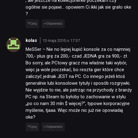
, ale jeszcze na kolekcjonerke poczekam czy
ogólnie sie pojawi… opowiem Ci ikki jak sie grało oke
?
Cytuj
Odpowiedz
kolas
13 maja 2010 o 17:37
MeSSer – Nie no lepiej kupić konsole za co najmniej
700,- plus grę za 200,- czad JEDNA gra za 900,- zł.
Bo sorry, ale PCtowy gracz ma właśnie taki wybór,
więc ja wole poczekać, bo reszta gier które chce
zaliczyć jednak JEST na PC. Co innego jeżeli ktoś
generalnie lubi konsolowe tytuły i sposób rozgrywki.
Nie wyjdzie to nie, ale patrząc na przychody z branży
PC np. na Steam to byłoby to zachowanie w stylu
„po co nam 30 mln $ więcej?”, typowe korporacyjne
myślenie, tjaaa. Więc może nic już nie opowiadaj
oke?
Cytuj
Odpowiedz