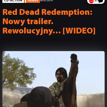
CD-ACTION
NEWSY
06.05.2010
31
Red Dead Redemption:
Nowy trailer.
Rewolucyjny… [WIDEO]