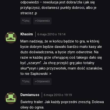
odpowiedzi – rewolucja jest dobra/zła i jak się
przyłączysz, dostaniesz punkty dobroci, albo je
stracisz ;p
Cytuj
Odpowiedz
Khasim
6 maja 2010 o 19:14
Mam nadzieję, że w końcu będzie to gra, w której
bycie dobrym będzie dawało bardzo mało kasy ale
dużo doświadczenia, a bycie złym odwrotnie. Na
razie w każdej grze oferującej coś takiego dało się
być „szarym”. Ja chcę przejść grę jako totalny
skur*ysyn i jako przyzwoitek, mam dość szaraków,
to nie Sapkowski :>
Cytuj
Odpowiedz
Damianuss
6 maja 2010 o 19:19
Świetny trailer. Jak każdy poprzedni zresztą. Dolewa
oliwy do ognia.