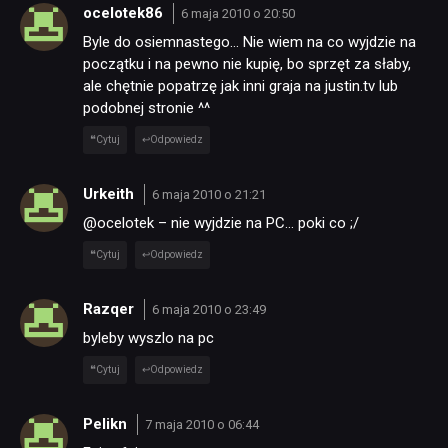
ocelotek86
6 maja 2010 o 20:50
Byle do osiemnastego… Nie wiem na co wyjdzie na
początku i na pewno nie kupię, bo sprzęt za słaby,
ale chętnie popatrzę jak inni graja na justin.tv lub
podobnej stronie ^^
Cytuj
Odpowiedz
Urkeith
6 maja 2010 o 21:21
@ocelotek – nie wyjdzie na PC… poki co ;/
Cytuj
Odpowiedz
Razqer
6 maja 2010 o 23:49
byleby wyszlo na pc
Cytuj
Odpowiedz
Pelikn
7 maja 2010 o 06:44