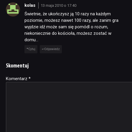
kolas
13 maja 2010 o 17:40
Świetnie, że ukończysz ją 10 razy na każdym
poziomie, możesz nawet 100 razy, ale zanim gra
wyjdzie idź może sam się pomódl o rozum,
niekoniecznie do kościoła, możesz zostać w
domu…
Cytuj
Odpowiedz
Skomentuj
Komentarz
Alternative:
*