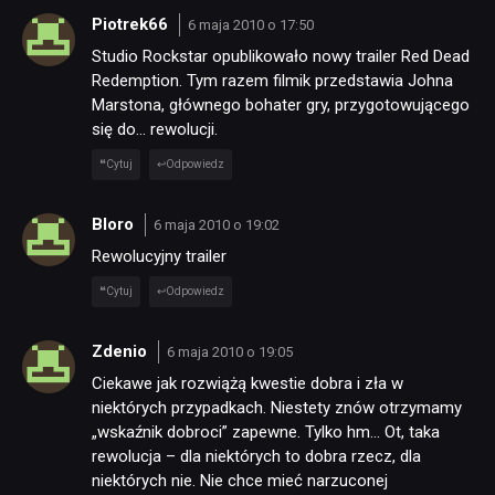
Piotrek66
6 maja 2010 o 17:50
Studio Rockstar opublikowało nowy trailer Red Dead
Redemption. Tym razem filmik przedstawia Johna
Marstona, głównego bohater gry, przygotowującego
się do… rewolucji.
Cytuj
Odpowiedz
Bloro
6 maja 2010 o 19:02
Rewolucyjny trailer
Cytuj
Odpowiedz
Zdenio
6 maja 2010 o 19:05
Ciekawe jak rozwiążą kwestie dobra i zła w
niektórych przypadkach. Niestety znów otrzymamy
„wskaźnik dobroci” zapewne. Tylko hm… Ot, taka
rewolucja – dla niektórych to dobra rzecz, dla
niektórych nie. Nie chce mieć narzuconej