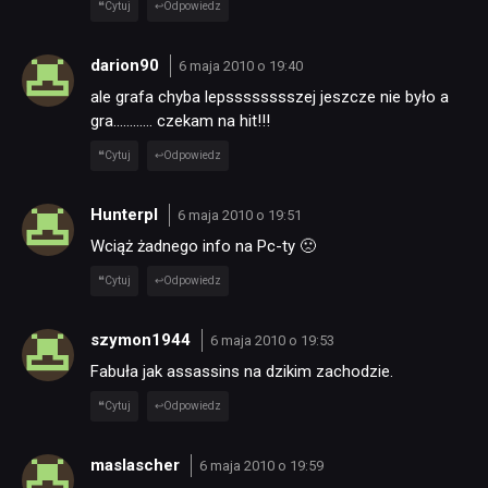
Cytuj
Odpowiedz
darion90
6 maja 2010 o 19:40
ale grafa chyba lepsssssssszej jeszcze nie było a
gra………… czekam na hit!!!
NEWSY
Cytuj
Odpowiedz
RECENZJE
Hunterpl
6 maja 2010 o 19:51
Wciąż żadnego info na Pc-ty 🙁
PUBLICYSTYKA
Cytuj
Odpowiedz
KULTURA
szymon1944
6 maja 2010 o 19:53
Fabuła jak assassins na dzikim zachodzie.
RETRO
Cytuj
Odpowiedz
maslascher
6 maja 2010 o 19:59
TECHNOLOGIE