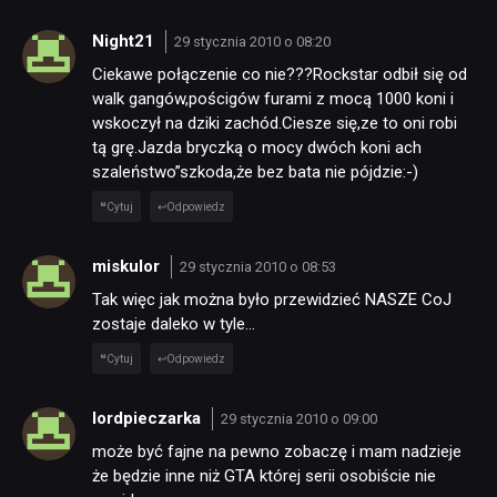
Night21
29 stycznia 2010 o 08:20
Ciekawe połączenie co nie???Rockstar odbił się od
walk gangów,pościgów furami z mocą 1000 koni i
wskoczył na dziki zachód.Ciesze się,ze to oni robi
tą grę.Jazda bryczką o mocy dwóch koni ach
szaleństwo”szkoda,że bez bata nie pójdzie:-)
Cytuj
Odpowiedz
miskulor
29 stycznia 2010 o 08:53
Tak więc jak można było przewidzieć NASZE CoJ
zostaje daleko w tyle…
Cytuj
Odpowiedz
lordpieczarka
29 stycznia 2010 o 09:00
może być fajne na pewno zobaczę i mam nadzieje
że będzie inne niż GTA której serii osobiście nie