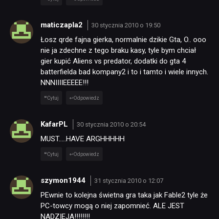
maticzapla2
30 stycznia 2010 o 19:50
Łosz qrde fajna gierka, normalnie dzikie Gta, O.. ooo
nie ja zdechne z tego braku kasy, tyle bym chciał
gier kupić Aliens vs predator, dodatki do gta 4
batterfielda bad kompany2 i to i tamto i wiele innych.
NNNIIIIEEEEE!!!
Cytuj
Odpowiedz
KafarPL
30 stycznia 2010 o 20:54
MUST…..HAVE ARGHHHHH
Cytuj
Odpowiedz
szymon1944
31 stycznia 2010 o 12:07
PEwnie to kolejna świetna gra taka jak Fable2 tyle że
PC-towcy mogą o niej zapomnieć. ALE JEST
NADZIEJA!!!!!!!!