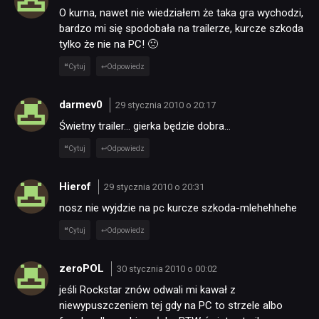
O kurna, nawet nie wiedziałem że taka gra wychodzi,
bardzo mi się spodobała na trailerze, kurcze szkoda
tylko że nie na PC! 🙁
Cytuj
Odpowiedz
darmev0
29 stycznia 2010 o 20:17
Świetny trailer… gierka będzie dobra…
Cytuj
Odpowiedz
Hierof
29 stycznia 2010 o 20:31
nosz nie wyjdzie na pc kurcze szkoda-mlehehhehe
Cytuj
Odpowiedz
zeroPOL
30 stycznia 2010 o 00:02
jeśli Rockstar znów odwali mi kawał z
niewypuszczeniem tej gdy na PC to strzele albo