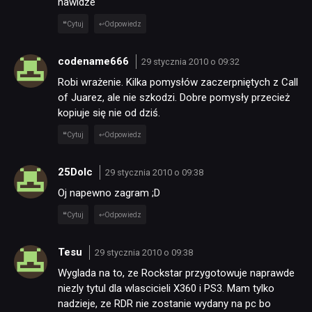
nawidze
Cytuj
Odpowiedz
codename666
29 stycznia 2010 o 09:32
Robi wrażenie. Kilka pomysłów zaczerpniętych z Call
of Juarez, ale nie szkodzi. Dobre pomysły przecież
kopiuje się nie od dziś.
Cytuj
Odpowiedz
25Dolc
29 stycznia 2010 o 09:38
Oj napewno zagram ;D
Cytuj
Odpowiedz
Tesu
29 stycznia 2010 o 09:38
Wyglada na to, ze Rockstar przygotowuje naprawde
niezly tytul dla wlascicieli X360 i PS3. Mam tylko
nadzieje, ze RDR nie zostanie wydany na pc bo