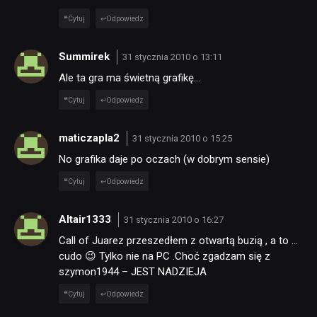
Cytuj
Odpowiedz
Summirek
31 stycznia 2010 o 13:11
Ale ta gra ma świetną grafikę…
Cytuj
Odpowiedz
maticzapla2
31 stycznia 2010 o 15:25
No grafika daje po oczach (w dobrym sensie)
Cytuj
Odpowiedz
Altair1333
31 stycznia 2010 o 16:27
Call of Juarez przeszedłem z otwartą buzią , a to …
cudo 😉 Tylko nie na PC .Choć zgadzam się z
szymon1944 – JEST NADZIEJA
Cytuj
Odpowiedz