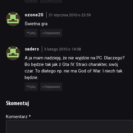
ozone20
31 stycznia 2010 o 23:59
Świetna gra
Cytuj
Odpowiedz
saders
3 lutego 2010 o 14:08
A ja mam nadzieję, że nie wyjdzie na PC. Dlaczego?
Bo będzie tak jak z Gta IV. Straci charakter, swój
czar. To dlatego np. nie ma God of War. I niech tak
będzie.
Cytuj
Odpowiedz
Skomentuj
Komentarz
Alternative:
*