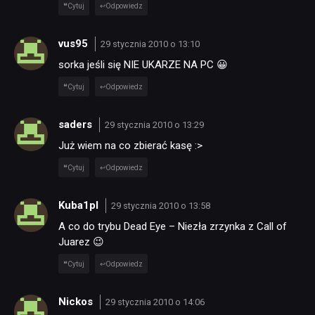
Cytuj
Odpowiedz
vus95
29 stycznia 2010 o 13:10
sorka jeśli się NIE UKARZE NA PC 😀
Cytuj
Odpowiedz
saders
29 stycznia 2010 o 13:29
Już wiem na co zbierać kasę :>
Cytuj
Odpowiedz
Kuba1pl
29 stycznia 2010 o 13:58
A co do trybu Dead Eye – Niezła zrzynka z Call of
Juarez 😉
Cytuj
Odpowiedz
Nickos
29 stycznia 2010 o 14:06