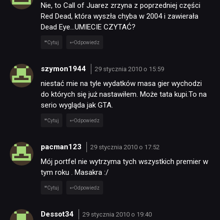
Nie, to Call of Juarez zrzyna z poprzedniej części
Red Dead, która wyszła chyba w 2004 i zawierała
Dead Eye…UMIECIE CZYTAĆ?
Cytuj
Odpowiedz
szymon1944
29 stycznia 2010 o 15:59
niestać mie na tyle wydatków masa gier wychodzi
do których się już nastawiłem. Może tata kupi.To na
serio wygląda jak GTA.
Cytuj
Odpowiedz
pacman123
29 stycznia 2010 o 17:52
Mój portfel nie wytrzyma tych wszystkich premier w
tym roku . Masakra :/
Cytuj
Odpowiedz
Dessot34
29 stycznia 2010 o 19:40