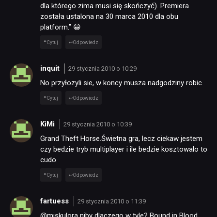
dla którego zima musi się skończyć). Premiera
została ustalona na 30 marca 2010 dla obu
platform.” 😀
Cytuj
Odpowiedz
inquit
29 stycznia 2010 o 10:29
No przyłozyli sie, w koncy musza nadgodziny robic.
NEWSY
Cytuj
Odpowiedz
RECENZJE
KiMi
29 stycznia 2010 o 10:39
Grand Theft Horse.Świetna gra, lecz ciekaw jestem
PUBLICYSTYKA
czy bedzie tryb multiplayer i ile bedzie kosztowalo to
cudo.
Cytuj
Odpowiedz
KULTURA
fartuess
29 stycznia 2010 o 11:39
RETRO
@miskulora niby dlaczego w tyle? Bound in Blood