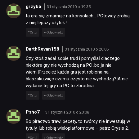
grzybb
31 stycznia 2010 o 19:35
ta gra się zmarnuje na konsolach… PCtowcy zrobią
z niej lepszy użytek !
Cytuj
Odpowiedz
DarthRevan158
31 stycznia 2010 o 20:05
Czy ktoś zadał sobie trud i pomyślał dlaczego
niektóre gry nie wychodzą na PC ,bo ja nie
wiem.|Przecież każda gra jest robiona na
blaszaku,więc czemu często nie wychodzą?|A nie
wydanie tej gry na PC to zbrodnia.
Cytuj
Odpowiedz
Psho7
31 stycznia 2010 o 20:08
Bo piractwo trawi pecety, to twórcy nie inwestują w
tytuły, lub robią wieloplatformowe – patrz Crysis 2.
Cytuj
Odpowiedz