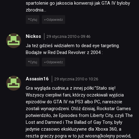
spartolenie go jakoscia konwersji jak GTA IV byloby
zbrodnia…
Cytuj
Odpowiedz
Nickos
29 stycznia 2010 o 09:46
Ja też gdzieś widziałem to dead eye targeting.
Bodajże w Red Dead Revolver z 2004 :
Cytuj
Odpowiedz
Assasin16
29 stycznia 2010 o 10:26
Gra wygląda cudnie,a z innej półki:”Stało się!
Wszyscy cierpliwi fani, którzy oczekiwali wyjścia
epizodów do GTA IV na PS3 albo PC, nareszcie
zostali wynagrodzeni. Otóż dzisiaj, Rockstar Games
potwierdziło, że Episodes from Liberty City, czyli The
Lost and Damned i The Ballad of Gay Tony, były
jedynie czasowo ekskluzywne dla Xboxa 360, a
reszta graczy pogra w to już wiosną(kolejny powód,