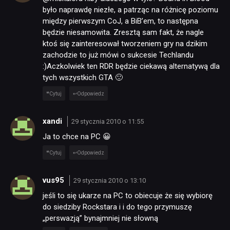
było naprawdę niezłe, a patrząc na różnicę poziomu
między pierwszym CoJ, a BiB’em, to następna
TECHNOLOGIE
będzie niesamowita. Zresztą sam fakt, że nagle
ktoś się zainteresował tworzeniem gry na dzikim
zachodzie to już mówi o sukcesie Techlandu
DYSKUSJE
:)Aczkolwiek ten RDR będzie ciekawą alternatywą dla
tych wszystkich GTA 🙂
JUŻ GRALIŚMY
Cytuj
Odpowiedz
xandi
29 stycznia 2010 o 11:55
SKLEP
Ja to chce na PC 😀
Cytuj
Odpowiedz
vus95
29 stycznia 2010 o 13:10
jeśli to się ukarze na PC to obiecuje że się wybiorę
do siedziby Rockstara i i do tego przymuszę
„perswazją” bynajmniej nie słowną