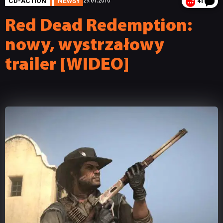
CD-ACTION
NEWSY
29.01.2010
41
Red Dead Redemption:
nowy, wystrzałowy
trailer [WIDEO]