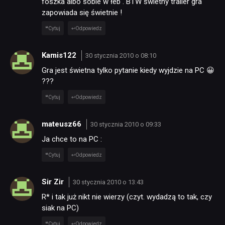
foszka albo sobie w łeb . BTW świetny trailer gra
zapowiada się świetnie !
Cytuj
Odpowiedz
Kamis122
30 stycznia 2010 o 08:10
Gra jest świetna tylko pytanie kiedy wyjdzie na PC 😀
???
Cytuj
Odpowiedz
mateusz66
30 stycznia 2010 o 09:33
Ja chce to na PC :
Cytuj
Odpowiedz
Sir Zir
30 stycznia 2010 o 13:43
R* i tak już nikt nie wierzy (czyt. wydadzą to tak, czy
siak na PC)
Cytuj
Odpowiedz