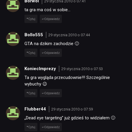
Borwol
29 stycznia 2010 o 07:41
ta gra ma coś w sobie…
Cytuj
Odpowiedz
Bollo555
29 stycznia 2010 o 07:44
GTA na dzikim zachodzie 🙂
Cytuj
Odpowiedz
KoniecImprezy
29 stycznia 2010 o 07:53
Ta gra wygląda przecudownie!!! Szczególnie
wybuchy 😉
Cytuj
Odpowiedz
Flubber44
29 stycznia 2010 o 07:59
„Dead eye targeting” już gdzieś to widziałem 🙂
Cytuj
Odpowiedz