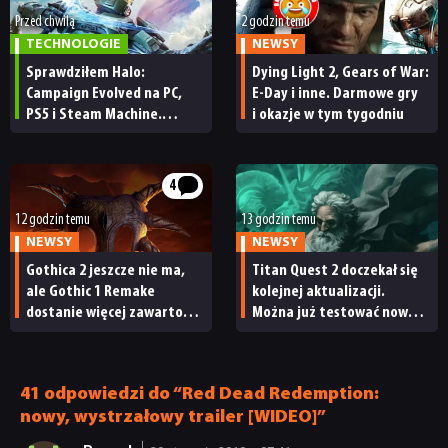
Przed chwilą
2 godzin temu
TECHNOLOGIE
NEWSY
Sprawdziłem Halo:
Dying Light 2, Gears of War:
Campaign Evolved na PC,
E-Day i inne. Darmowe gry
PS5 i Steam Machine.
i okazje w tym tygodniu
Wygląda świetnie,
ale ma parę problemów
[RECENZJA TECHNICZNA]
4
12 godzin temu
13 godzin temu
NEWSY
NEWSY
Gothica 2 jeszcze nie ma,
Titan Quest 2 doczekał się
ale Gothic 1 Remake
kolejnej aktualizacji.
dostanie więcej zawartości.
Można już testować nową
Twórcy zapowiadają
specjalizację oraz system
nadchodzące zmiany
craftingu
41 odpowiedzi do “Red Dead Redemption:
nowy, wystrzałowy trailer [WIDEO]”