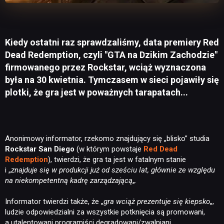
Kiedy ostatni raz sprawdzaliśmy, data premiery Red
Dead Redemption, czyli "GTA na Dzikim Zachodzie"
firmowanego przez Rockstar, wciąż wyznaczona
była na 30 kwietnia. Tymczasem w sieci pojawiły się
plotki, że gra jest w poważnych tarapatach...
Anonimowy informator, rzekomo znajdujący się „blisko” studia
Rockstar San Diego
(w którym powstaje
Red Dead
Redemption
), twierdzi, że gra ta jest w fatalnym stanie
i „
znajduje się w produkcji już od sześciu lat, głównie ze względu
na niekompetentną kadrę zarządzającą
„.
Informator twierdzi także, że „
gra wciąż prezentuje się kiepsko
„,
ludzie odpowiedzialni za wszystkie potknięcia są promowani,
a utalentowani programiści degradowani/zwalniani.