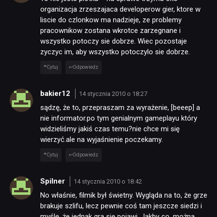
organizacja zrzeszajaca developerow gier, ktore w
liscie do czlonkow ma nadzieje, ze problemy
pracownikow zostana wkrotce zarzegnane i
wszystko potoczy sie dobrze. Wiec pozostaje
zyczyc im, aby wszystko potoczylo sie dobrze.
Cytuj
Odpowiedz
bakier12
14 stycznia 2010 o 18:27
sądzę, że to, przepraszam za wyrażenie, [beeep] a
nie informator.po tym genialnym gameplayu który
widzieliśmy jakiś czas temu?nie chce mi się
wierzyć.ale na wyjaśnienie poczekamy.
Cytuj
Odpowiedz
Spilner
14 stycznia 2010 o 18:42
No właśnie, filmik był świetny. Wygląda na to, że grze
brakuje szlifu, lecz pewnie coś tam jeszcze siedzi i
myślę, że jednak gra się pojawi. Jakby co, można