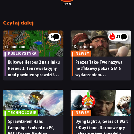
Fred
Czytaj dalej
6
31
59 minut temu
18 godzin temu
PUBLICYSTYKA
NEWSY
Kultowe Heroes 2 na silniku
Prezes Take-Two nazywa
Heroes 3. Ten rewelacyjny
netfliksowy pokaz GTA 6
mod powinien sprawdzić
wydarzeniem
każdy fan
obowiązkowym. Nawet
nie wie, ilu Netflix
ma subskrybentów
22 godzin temu
24 godzin temu
TECHNOLOGIE
NEWSY
Sprawdziłem Halo:
Dying Light 2, Gears of War:
Campaign Evolved na PC,
E-Day i inne. Darmowe gry