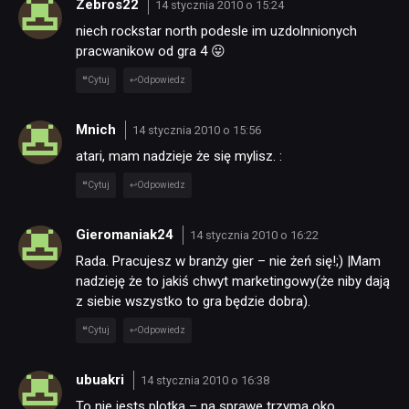
Zebros22
14 stycznia 2010 o 15:24
niech rockstar north podesle im uzdolnnionych
pracwanikow od gra 4 😛
Cytuj
Odpowiedz
Mnich
14 stycznia 2010 o 15:56
atari, mam nadzieje że się mylisz. :
Cytuj
Odpowiedz
Gieromaniak24
14 stycznia 2010 o 16:22
Rada. Pracujesz w branży gier – nie żeń się!;) |Mam
nadzieję że to jakiś chwyt marketingowy(że niby dają
z siebie wszystko to gra będzie dobra).
Cytuj
Odpowiedz
ubuakri
14 stycznia 2010 o 16:38
To nie jests plotka – na sprawe trzyma oko