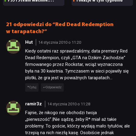
PS5 i Steam Machine.
i okazje w tym tygodniu
Wygląda świetnie,
ale ma parę problemów
[RECENZJA TECHNICZNA]
21 odpowiedzi do “Red Dead Redemption
w tarapatach?”
Hut
14 stycznia 2010 o 11:20
Kiedy ostatni raz sprawdzaliśmy, data premiery Red
Dead Redempion, czyli „GTA na Dzikim Zachodzie”
firmowanego przez Rockstar, wciąż wyznaczona
była na 30 kwietnia. Tymczasem w sieci pojawiły się
plotki, że gra jest w poważnych tarapatach…
Cytuj
Odpowiedz
ramir3z
14 stycznia 2010 o 11:28
Fajnie, że nikogo nie obchodzi twoja
„pierwszość”.|Nie sądzę, żeby R* miał aż takie
problemy. To goście, którzy wydają mało tytułów, ale
trzepią na nich niezłą kasę. Osobiście jednak