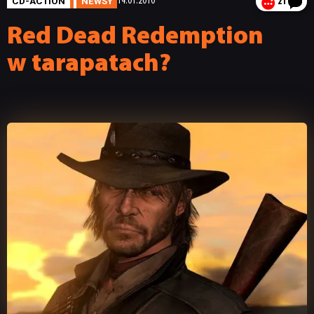
CD-ACTION
NEWSY
14.01.2010
21
Red Dead Redemption
w tarapatach?