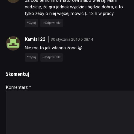
Ja coś temu informatorowi słabo wierzę. Mam
nadzieję, że gra jednak wyjdzie i będzie dobra, a to
tylko żeby o niej więcej mówić.|,, 12 h w pracy.
Cytuj
Odpowiedz
Kamis122
30 stycznia 2010 o 08:14
Nie ma to jak własna żona 😀
Cytuj
Odpowiedz
Skomentuj
Komentarz
Alternative:
*