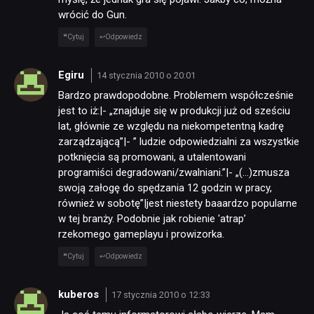
wrócić do Gun.
Cytuj
Odpowiedz
Egiru
14 stycznia 2010 o 20:01
Bardzo prawdopodobne. Problemem współcześnie
jest to iż:|- „znajduje się w produkcji już od sześciu
lat, głównie ze względu na niekompetentną kadrę
zarządzającą”|- ” ludzie odpowiedzialni za wszystkie
potknięcia są promowani, a utalentowani
programiści degradowani/zwalniani.”|- „(…)zmusza
swoją załogę do spędzania 12 godzin w pracy,
również w sobotę”|jest niestety baaardzo popularne
w tej branży. Podobnie jak robienie 'atrap’
rzekomego gameplayu i prowizorka.
Cytuj
Odpowiedz
kuberos
17 stycznia 2010 o 12:33