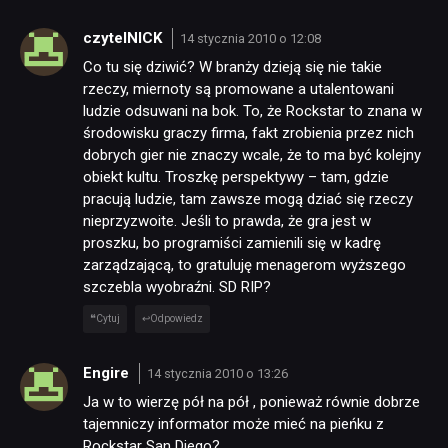
PUBLICYSTYKA
czytelNICK
14 stycznia 2010 o 12:08
Co tu się dziwić? W branży dzieją się nie takie
KULTURA
rzeczy, miernoty są promowane a utalentowani
ludzie odsuwani na bok. To, że Rockstar to znana w
środowisku graczy firma, fakt zrobienia przez nich
RETRO
dobrych gier nie znaczy wcale, że to ma być kolejny
obiekt kultu. Troszkę perspektywy – tam, gdzie
pracują ludzie, tam zawsze mogą dziać się rzeczy
TECHNOLOGIE
nieprzyzwoite. Jeśli to prawda, że gra jest w
proszku, bo programiści zamienili się w kadrę
zarządzającą, to gratuluję menagerom wyższego
DYSKUSJE
szczebla wyobraźni. SD RIP?
Cytuj
Odpowiedz
JUŻ GRALIŚMY
Engire
14 stycznia 2010 o 13:26
SKLEP
Ja w to wierzę pół na pół , ponieważ równie dobrze
tajemniczy informator może mieć na pieńku z
Rockstar San Diego?