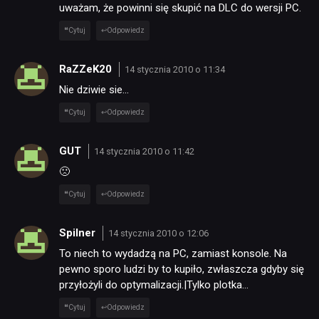
uważam, że powinni się skupić na DLC do wersji PC.
Cytuj
Odpowiedz
RaZZeK20
14 stycznia 2010 o 11:34
Nie dziwie sie…
Cytuj
Odpowiedz
GUT
14 stycznia 2010 o 11:42
🙁
Cytuj
Odpowiedz
Spilner
NEWSY
14 stycznia 2010 o 12:06
To niech to wydadzą na PC, zamiast konsole. Na
pewno sporo ludzi by to kupiło, zwłaszcza gdyby się
RECENZJE
przyłożyli do optymalizacji.|Tylko plotka…
Cytuj
Odpowiedz