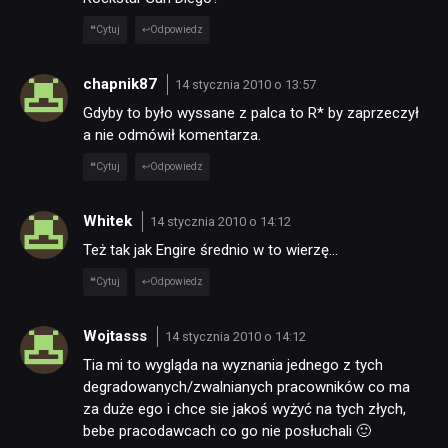
Cytuj
Odpowiedz
chapnik87
14 stycznia 2010 o 13:57
Gdyby to było wyssane z palca to R* by zaprzeczył
a nie odmówił komentarza.
Cytuj
Odpowiedz
Whitek
14 stycznia 2010 o 14:12
Też tak jak Engire średnio w to wierzę…
Cytuj
Odpowiedz
Wojtasss
14 stycznia 2010 o 14:12
Tia mi to wygląda na wyznania jednego z tych
degradowanych/zwalnianych pracowników co ma
za duże ego i chce sie jakoś wyżyć na tych złych,
bebe pracodawcach co go nie posłuchali 🙂