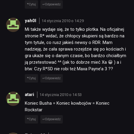
Cytuj
Odpowiedz
yah0l
14 stycznia 2010 o 14:29
Mi także wydaje się, że to tylko plotka. Na oficjalnej
stronie R* widać, że chłopcy skupieni są bardzo na
tym tytule, co rusz jakieś newsy o RDR. Mam
nadzieję, że cała sprawa rozejdzie się po kościach i
gra ukaże się o danym czasie, bo bardzo chciałbym
ją przetestować ^^ (jak to dobrze mieć Xa 😀 ) a i
btw: Czy R*SD nie robi też Maxa Payne’a 3 ??
Cytuj
Odpowiedz
atari
14 stycznia 2010 o 14:53
Koniec Busha = Koniec kowbojów = Koniec
Rockstar
Cytuj
Odpowiedz