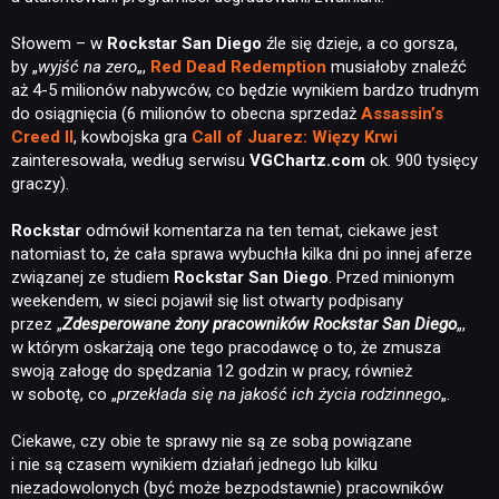
Słowem – w
Rockstar San Diego
źle się dzieje, a co gorsza,
by „
wyjść na zero
„,
Red Dead Redemption
musiałoby znaleźć
aż 4-5 milionów nabywców, co będzie wynikiem bardzo trudnym
do osiągnięcia (6 milionów to obecna sprzedaż
Assassin’s
Creed II
, kowbojska gra
Call of Juarez: Więzy Krwi
zainteresowała, według serwisu
VGChartz.com
ok. 900 tysięcy
graczy).
Rockstar
odmówił komentarza na ten temat, ciekawe jest
natomiast to, że cała sprawa wybuchła kilka dni po innej aferze
związanej ze studiem
Rockstar San Diego
. Przed minionym
weekendem, w sieci pojawił się list otwarty podpisany
przez „
Zdesperowane żony pracowników Rockstar San Diego
„,
w którym oskarżają one tego pracodawcę o to, że zmusza
swoją załogę do spędzania 12 godzin w pracy, również
w sobotę, co „
przekłada się na jakość ich życia rodzinnego
„.
Ciekawe, czy obie te sprawy nie są ze sobą powiązane
i nie są czasem wynikiem działań jednego lub kilku
niezadowolonych (być może bezpodstawnie) pracowników