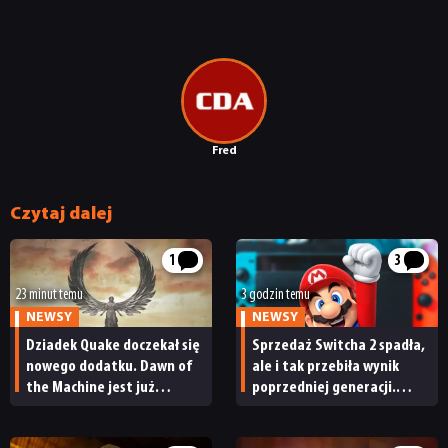
Fred
Czytaj dalej
1
3
23 minut temu
3 godzin temu
NEWSY
NEWSY
Dziadek Quake doczekał się
Sprzedaż Switcha 2 spadła,
nowego dodatku. Dawn of
ale i tak przebiła wynik
the Machine jest już
poprzedniej generacji.
dostępny
Nintendo ma powody
do radości