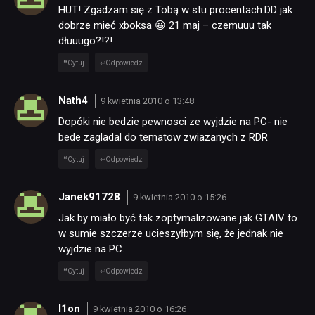
HUT! Zgadzam się z Tobą w stu procentach:DD jak
dobrze mieć xboksa 😀 21 maj – czemuuu tak
dłuuugo?!?!
Cytuj
Odpowiedz
Nath4
9 kwietnia 2010 o 13:48
Dopóki nie bedzie pewnosci ze wyjdzie na PC- nie
bede zagladal do tematow zwiazanych z RDR
Cytuj
Odpowiedz
Janek91728
9 kwietnia 2010 o 15:26
Jak by miało być tak zoptymalizowane jak GTAIV to
w sumie szczerze ucieszyłbym się, że jednak nie
wyjdzie na PC.
Cytuj
Odpowiedz
l1on
9 kwietnia 2010 o 16:26