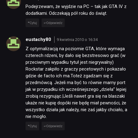
Podejrzewam, że wyjdzie na PC – tak jak GTA IV z
dodatkami. Odczekają pół roku do świąt.
Cytuj
Odpowiedz
eustachy80
9 kwietnia 2010 o 16:34
Z optymalizacją na poziomie GTA, które wymaga
czterech rdzeni, by dało się bezstresowo grać (w
przeciwnym wypadku tytuł jest niegrywalny)
Rockstar zakpiło z graczy pecetowych i pokazało
gdzie de facto ich ma.Toteż zgadzam się z
przedmówcą. Jeżeli ma być to równie marny port
jak w przypadku ich wcześniejszego „dzieła” lepiej
zrobią rezygnując.|Jeśli nawet gra się na blaszaki
ukaże nie kupię dopóki nie będę miał pewności, że
wszystko działa jak należy, nie zaś jakby chciało, a
nie mogło.
Cytuj
Odpowiedz