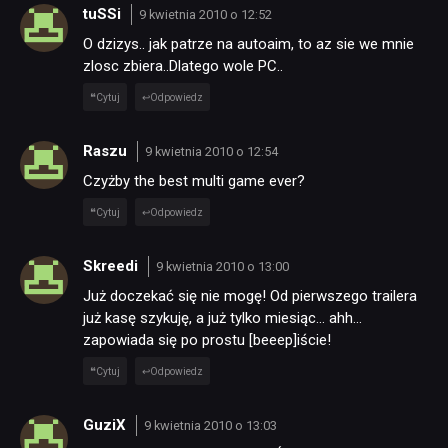
tuSSi
9 kwietnia 2010 o 12:52
O dzizys.. jak patrze na autoaim, to az sie we mnie
zlosc zbiera..Dlatego wole PC..
Cytuj
Odpowiedz
Raszu
9 kwietnia 2010 o 12:54
Czyżby the best multi game ever?
Cytuj
Odpowiedz
Skreedi
9 kwietnia 2010 o 13:00
Już doczekać się nie mogę! Od pierwszego trailera
już kasę szykuję, a już tylko miesiąc… ahh…
zapowiada się po prostu [beeep]iście!
Cytuj
Odpowiedz
GuziX
9 kwietnia 2010 o 13:03