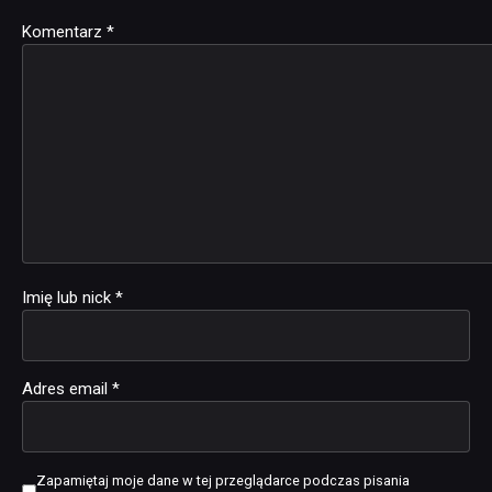
Komentarz
Alternative:
*
Imię lub nick
*
Adres email
*
Zapamiętaj moje dane w tej przeglądarce podczas pisania