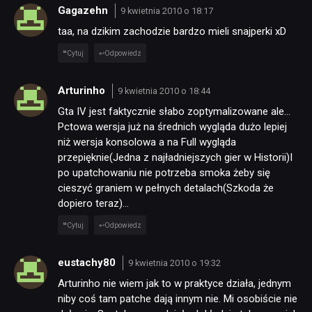
Gagazehn
9 kwietnia 2010 o 18:17
taa, na dzikim zachodzie bardzo mieli snajperki xD
Cytuj
Odpowiedz
Arturinho
9 kwietnia 2010 o 18:44
Gta IV jest faktycznie słabo zoptymalizowane ale…
Pctowa wersja już na średnich wygląda dużo lepiej
niż wersja konsolowa a na Full wygląda
przepięknie(Jedna z najładniejszych gier w Historii)I
po upatchowaniu nie potrzeba smoka żeby się
cieszyć graniem w pełnych detalach(Szkoda że
dopiero teraz)…
Cytuj
Odpowiedz
eustachy80
9 kwietnia 2010 o 19:32
Arturinho nie wiem jak to w praktyce działa, jednym
niby coś tam patche dają innym nie. Mi osobiście nie