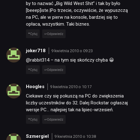
by to nazwać „Big Wild West Shit” i tak by było
[beeep]iste.|Po trzecie, oczywiście, że wypuszczą
na PC, ale w pierw na konsole, bardziej się to
opłaca, wszystkim. Taki biznes.
Cytuj
Odpowiedz
joker718
9 kwietnia 2010 o 09:23
@rabbit314 – na tym się skończy chyba 😀
Cytuj
Odpowiedz
Hoogles
9 kwietnia 2010 o 10:17
Ciekawe czy się pokuszą na PC do zwiększenia
liczby uczestników do 32. Dalej Rockstar ogłaszaj
wersje PC… najlepiej tak na lipiec-wrzesień.
Cytuj
Odpowiedz
NEWSY
Szmergiel
9 kwietnia 2010 o 10:38