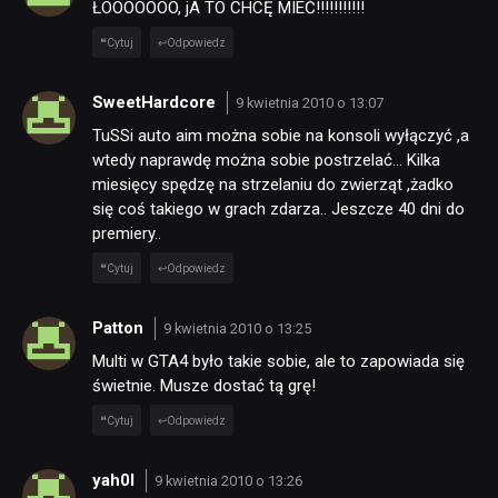
ŁOOOOOOO, jA TO CHCĘ MIEĆ!!!!!!!!!!!
Cytuj
Odpowiedz
SweetHardcore
9 kwietnia 2010 o 13:07
TuSSi auto aim można sobie na konsoli wyłączyć ,a
wtedy naprawdę można sobie postrzelać… Kilka
miesięcy spędzę na strzelaniu do zwierząt ,żadko
się coś takiego w grach zdarza.. Jeszcze 40 dni do
premiery..
Cytuj
Odpowiedz
Patton
9 kwietnia 2010 o 13:25
Multi w GTA4 było takie sobie, ale to zapowiada się
świetnie. Musze dostać tą grę!
Cytuj
Odpowiedz
yah0l
9 kwietnia 2010 o 13:26