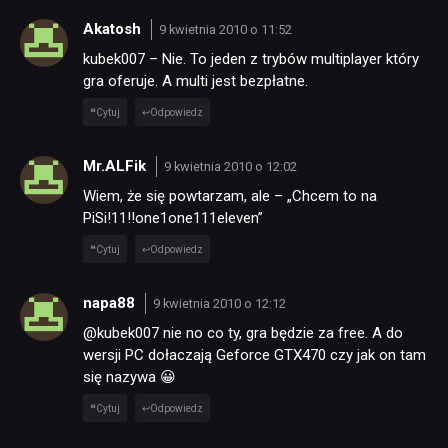
Akatosh
9 kwietnia 2010 o 11:52
kubek007 – Nie. To jeden z trybów multiplayer który
gra oferuje. A multi jest bezpłatne.
Cytuj
Odpowiedz
Mr.ALFik
9 kwietnia 2010 o 12:02
Wiem, że się powtarzam, ale – „Chcem to na
PiSi!11!!one1one111eleven”
Cytuj
Odpowiedz
napa88
9 kwietnia 2010 o 12:12
@kubek007 nie no co ty, gra będzie za free. A do
wersji PC dołaczają Geforce GTX470 czy jak on tam
się nazywa 😀
Cytuj
Odpowiedz