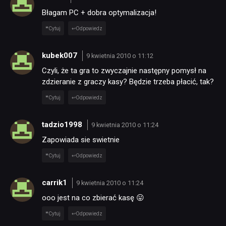
Błagam PC + dobra optymalizacja!
SKLEP
Cytuj
Odpowiedz
kubek007
9 kwietnia 2010 o 11:12
Czyli, że ta gra to zwyczajnie następny pomysł na
zdzieranie z graczy kasy? Będzie trzeba płacić, tak?
Cytuj
Odpowiedz
tadzio1998
9 kwietnia 2010 o 11:24
Zapowiada sie swietnie
Cytuj
Odpowiedz
carrik1
9 kwietnia 2010 o 11:24
ooo jest na co zbierać kasę 😛
Cytuj
Odpowiedz