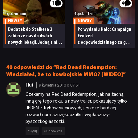
1
4
4 godzin temu
4 godzin temu
NEWSY
NEWSY
Dodatek do Stalkera 2
Po wydaniu Halo: Campaign
zabierze nas do dwóch
Evolved
nowych lokacji. Jedną z nich
z odpowiedzialnego za grę
seria obiecywała
studia zwolniono
od samego początku
pracowników
40 odpowiedzi do “Red Dead Redemption:
Wiedziałeś, że to kowbojskie MMO? [WIDEO]”
Hut
9 kwietnia 2010 o 07:51
Czekamy na Red Dead Redemption, jak na żadną
inną grę tego roku, a nowy trailer, pokazujący tylko
JEDEN z trybów sieciowych, jeszcze bardziej
rozwarł nam szczękoczułki i wypłaszczył
pyszczkogłaszczki.
Cytuj
Odpowiedz