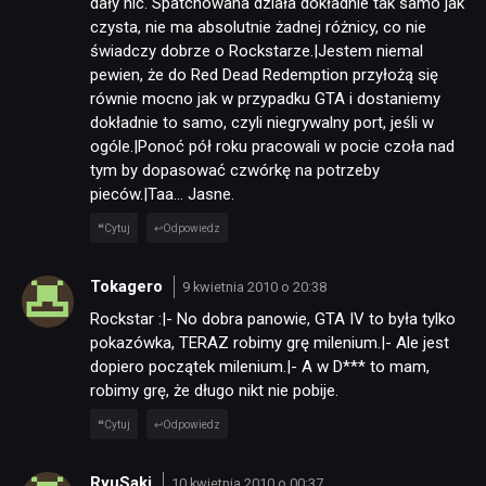
dały nic. Spatchowana działa dokładnie tak samo jak
czysta, nie ma absolutnie żadnej różnicy, co nie
świadczy dobrze o Rockstarze.|Jestem niemal
pewien, że do Red Dead Redemption przyłożą się
równie mocno jak w przypadku GTA i dostaniemy
dokładnie to samo, czyli niegrywalny port, jeśli w
ogóle.|Ponoć pół roku pracowali w pocie czoła nad
tym by dopasować czwórkę na potrzeby
pieców.|Taa… Jasne.
Cytuj
Odpowiedz
Tokagero
9 kwietnia 2010 o 20:38
Rockstar :|- No dobra panowie, GTA IV to była tylko
pokazówka, TERAZ robimy grę milenium.|- Ale jest
dopiero początek milenium.|- A w D*** to mam,
robimy grę, że długo nikt nie pobije.
Cytuj
Odpowiedz
RyuSaki
10 kwietnia 2010 o 00:37