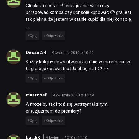
Głupki z rocstar !!! teraz już nie wiem czy
RECENZJE
ugradować kompa czy konsole kupować 🙁 gra jest
tak piękna, że jestem w stanie kupić dla niej konsolę
…
PUBLICYSTYKA
Cytuj
Odpowiedz
KULTURA
Dessot34
9 kwietnia 2010 o 10:40
Każdy kolejny news utwierdza mnie w mniemaniu że
ta gra będzie świetna.|Ja chcę na PC! >.<
RETRO
Cytuj
Odpowiedz
TECHNOLOGIE
maarchef
9 kwietnia 2010 o 10:49
A może by tak ktoś się wstrzymał z tym
DYSKUSJE
entuzjazmem do premiery?
Cytuj
Odpowiedz
JUŻ GRALIŚMY
LordiX
9 kwietnia 2010 o 11:10