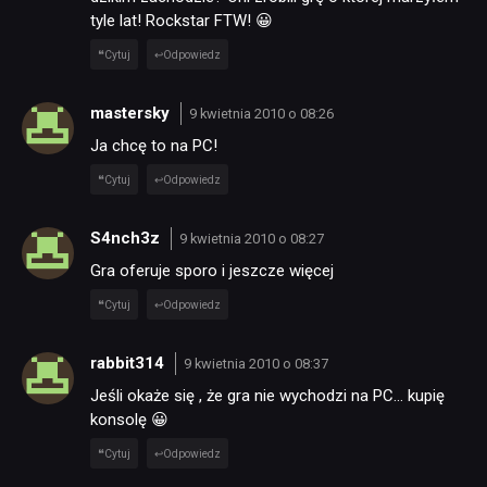
tyle lat! Rockstar FTW! 😀
Cytuj
Odpowiedz
mastersky
9 kwietnia 2010 o 08:26
Ja chcę to na PC!
Cytuj
Odpowiedz
S4nch3z
9 kwietnia 2010 o 08:27
Gra oferuje sporo i jeszcze więcej
Cytuj
Odpowiedz
rabbit314
9 kwietnia 2010 o 08:37
Jeśli okaże się , że gra nie wychodzi na PC… kupię
konsolę 😀
Cytuj
Odpowiedz