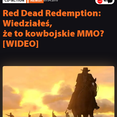
CD-ACTION
NEWSY
09.04.2010
40
Red Dead Redemption:
Wiedziałeś,
że to kowbojskie MMO?
[WIDEO]