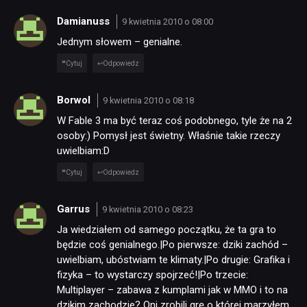
Damianuss
9 kwietnia 2010 o 08:00
Jednym słowem – genialne.
Cytuj
Odpowiedz
Borwol
9 kwietnia 2010 o 08:18
W Fable 3 ma być teraz coś podobnego, tyle że na 2
osoby:) Pomysł jest świetny. Właśnie takie rzeczy
uwielbiam:D
Cytuj
Odpowiedz
Garrus
9 kwietnia 2010 o 08:23
Ja wiedziałem od samego początku, że ta gra to
będzie coś genialnego.|Po pierwsze: dziki zachód –
uwielbiam, ubóstwiam te klimaty.|Po drugie: Grafika i
fizyka – to wystarczy spojrzeć!|Po trzecie:
Multiplayer – zabawa z kumplami jak w MMO i to na
dzikim zachodzie? Oni zrobili grę o której marzyłem