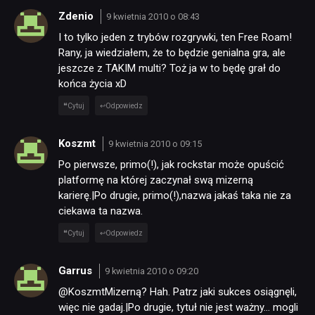
Zdenio
9 kwietnia 2010 o 08:43
I to tylko jeden z trybów rozgrywki, ten Free Roam!
Rany, ja wiedziałem, że to będzie genialna gra, ale
jeszcze z TAKIM multi? Toż ja w to będę grał do
końca życia xD
Cytuj
Odpowiedz
Koszmt
9 kwietnia 2010 o 09:15
Po pierwsze, primo(!), jak rockstar może opuścić
platformę na której zaczynał swą mizerną
karierę.|Po drugie, primo(!),nazwa jakaś taka nie za
ciekawa ta nazwa.
Cytuj
Odpowiedz
Garrus
9 kwietnia 2010 o 09:20
@KoszmtMizerną? Hah. Patrz jaki sukces osiągnęli,
więc nie gadaj.|Po drugie, tytuł nie jest ważny… mogli