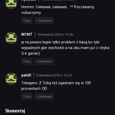
Hmmm. Ciekawie, ciekawie… ^^ Poczekamy,
zobaczymy.
Cytuj
Odpowiedz
M1NT
10 kwietnia 2010 o 11:36
ja na pewno kupie tylko problem z kasą bo tyle
wypaśnych gier wychodzi a na oku mam juz z chyba
5-6 gierek:)
Cytuj
Odpowiedz
yah0l
10 kwietnia 2010 o 12:29
Tokagero: Z Tobą też zgadzam się w 100
procentach :DD
Cytuj
Odpowiedz
Skomentuj