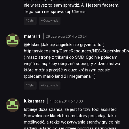
nie wierzysz to sam sprawdź. A. I jestem facetem.
Tego sam nie sprawdzaj. Cheers.
Cytuj
Odpowiedz
matra11
29 czerwca 2014 o 20:24
@BIsken|Jak cię angielski nie gryzie to tu (
http:tasvideos.org/GameResources/NES/SuperMarioBr
) masz stronę z trikami do SMB. Ogólnie polecam
wejść na nią żeby obejrzeć sobie gry z dzieciństwa
które można przejść w dużo krótszym czasie
(polecam mario land 2 i megamana 1)
Cytuj
Odpowiedz
lukasmars
1 lipca 2014 o 13:00
Istnieje duża szansa, że jest to tzw. tool assisted.
Spowolnienie klatek bo emulatory posiadają taką
możliwość, a także wczytywanie stanów gry co nie
nadpisuje tego co się dzieje podczas nagrywania