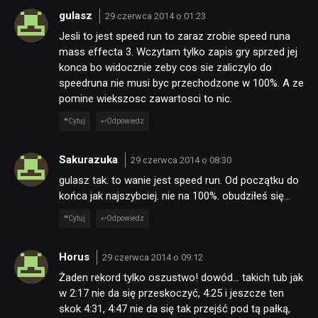
gulasz
29 czerwca 2014 o 01:23
Jesli to jest speed run to zaraz zrobie speed runa
mass effecta 3. Wczytam tylko zapis gry sprzed jej
konca bo widocznie zeby cos sie zaliczylo do
speedruna nie musi byc przechodzone w 100%. A ze
pomine wiekszosc zawartosci to nic.
Cytuj
Odpowiedz
Sakurazuka
29 czerwca 2014 o 08:30
gulasz tak. to wanie jest speed run. Od początku do
końca jak najszybciej. nie na 100%. obudziłeś się…
Cytuj
Odpowiedz
Horus
29 czerwca 2014 o 09:12
Żaden rekord tylko oszustwo! dowód… takich tub jak
w 2:17 nie da się przeskoczyć, 4:25 i jeszcze ten
skok 4:31, 4:47 nie da się tak przejść pod tą pałką,