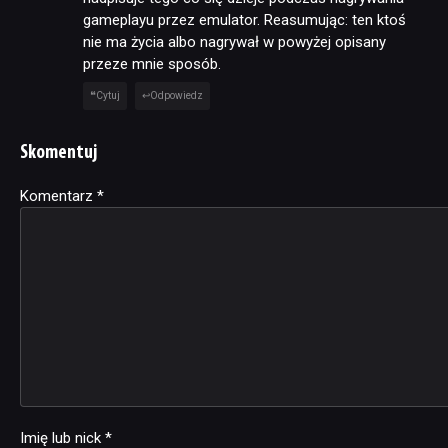
gameplayu przez emulator. Reasumując: ten ktoś
nie ma życia albo nagrywał w powyżej opisany
przeze mnie sposób.
Cytuj
Odpowiedz
Skomentuj
Komentarz
Alternative:
*
Imię lub nick
*