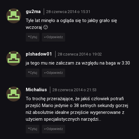
gu2ma
28 czerwca 2014 o 15:31
Tyle lat minęło a ogląda się to jakby grało się
wczoraj 🙂
Cytuj
Odpowiedz
plshadow01
28 czerwca 2014 o 19:02
ja tego mu nie zaliczam za względu na baga w 3:30
Cytuj
Odpowiedz
Michalius
28 czerwca 2014 o 21:53
To trochę przerażające, że jakiś człowiek potrafi
przejść Mario jedynie o 38 setnych sekundy gorzej
niż absolutnie idealne przejście wygenerowane z
użyciem specjalistycznych narzędzi…
Cytuj
Odpowiedz