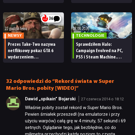
„Zrobili to, co należało
każdy fan
zrobić przy tak dużej
przerwie”
36
22 godzin temu
08.08.2026
NEWSY
TECHNOLOGIE
Prezes Take-Two nazywa
Sprawdziłem Halo:
netfliksowy pokaz GTA 6
Campaign Evolved na PC,
wydarzeniem
PS5 i Steam Machine.
obowiązkowym. Nawet
Wygląda świetnie,
nie wie, ilu Netflix
ale ma parę problemów
ma subskrybentów
[RECENZJA TECHNICZNA]
32 odpowiedzi do “Rekord świata w Super
Mario Bros. pobity [WIDEO]”
Dawid „spikain” Bojarski
27 czerwca 2014 o 18:12
Właśnie pobity został rekord w Super Mario Bros.
Pewien śmiałek przeszedł (na emulatorze i przy
użyciu warpów) całą grę w 4 minuty, 57 sekund i 69
setnych. Oglądanie tego, jak bezbłędnie, co do
milimetra przechodzi każdy poziom to czysta