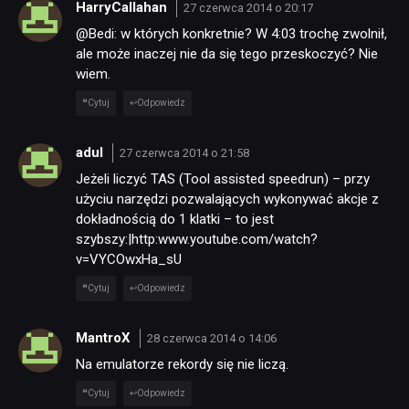
HarryCallahan
27 czerwca 2014 o 20:17
@Bedi: w których konkretnie? W 4:03 trochę zwolnił,
ale może inaczej nie da się tego przeskoczyć? Nie
wiem.
Cytuj
Odpowiedz
adul
27 czerwca 2014 o 21:58
Jeżeli liczyć TAS (Tool assisted speedrun) – przy
użyciu narzędzi pozwalających wykonywać akcje z
dokładnością do 1 klatki – to jest
szybszy:|http:www.youtube.com/watch?
v=VYCOwxHa_sU
Cytuj
Odpowiedz
MantroX
28 czerwca 2014 o 14:06
Na emulatorze rekordy się nie liczą.
Cytuj
Odpowiedz