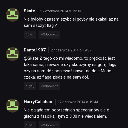
Skate
27 czerwca 2014 o 19:30
Nie byłoby czasem szybciej gdyby nie skakał aż na
NEWSY
sam szczyt flagi?
Cytuj
Odpowiedz
RECENZJE
Dante1997
27 czerwca 2014 o 19:37
@Skate|Z tego co mi wiadomo, to prędkość jest
PUBLICYSTYKA
taka sama, nieważne czy skoczymy na górę flagi,
czy na sam dół, ponieważ nawet na dole Mario
czeka, aż flaga zjedzie na sam dół.
KULTURA
Cytuj
Odpowiedz
RETRO
HarryCallahan
27 czerwca 2014 o 19:44
Nie oglądałem poprzednich speedrunów ale o
TECHNOLOGIE
glitchu z fasolką i tym z 3:30 nie wiedziałem.
Cytuj
Odpowiedz