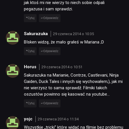
jak ktoś mi nie wierzy to niech sobie odpali
pegazusa i sam sprawdzi.
Cytuj
Odpowiedz
Sakurazuka
29 czerwca 2014 o 10:35
BIsken widzę, że mało grałeś w Mariana ;D
Cytuj
Odpowiedz
Horus
29 czerwca 2014 o 10:51
Sakurazuka na Marianie, Contrze, Castlevani, Ninja
Gaiden, Duck Tales i innych się wychowałem;), jak mi
nie wierzysz to sama sprawdź. Filmiki takich
oszustów powinno się kasować na youtube…
Cytuj
Odpowiedz
yojc
29 czerwca 2014 o 11:34
Wszystkie „tricki” które widać na filmie bez problemu