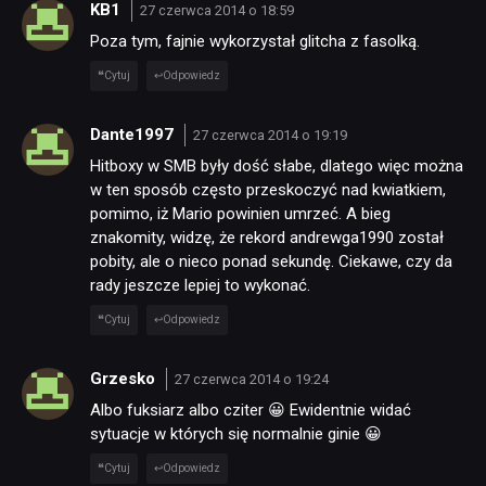
KB1
27 czerwca 2014 o 18:59
Poza tym, fajnie wykorzystał glitcha z fasolką.
Cytuj
Odpowiedz
Dante1997
27 czerwca 2014 o 19:19
Hitboxy w SMB były dość słabe, dlatego więc można
w ten sposób często przeskoczyć nad kwiatkiem,
pomimo, iż Mario powinien umrzeć. A bieg
znakomity, widzę, że rekord andrewga1990 został
pobity, ale o nieco ponad sekundę. Ciekawe, czy da
rady jeszcze lepiej to wykonać.
Cytuj
Odpowiedz
Grzesko
27 czerwca 2014 o 19:24
Albo fuksiarz albo cziter 😀 Ewidentnie widać
sytuacje w których się normalnie ginie 😀
Cytuj
Odpowiedz