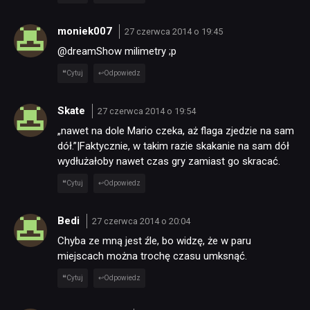
DYSKUSJE
moniek007
27 czerwca 2014 o 19:45
@dreamShow milimetry ;p
JUŻ GRALIŚMY
Cytuj
Odpowiedz
SKLEP
Skate
27 czerwca 2014 o 19:54
„nawet na dole Mario czeka, aż flaga zjedzie na sam
dół.”|Faktycznie, w takim razie skakanie na sam dół
wydłużałoby nawet czas gry zamiast go skracać.
Cytuj
Odpowiedz
Bedi
27 czerwca 2014 o 20:04
Chyba ze mną jest źle, bo widzę, że w paru
miejscach można trochę czasu umksnąć.
Cytuj
Odpowiedz