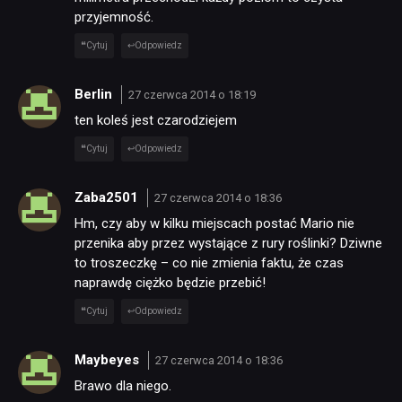
przyjemność.
Cytuj
Odpowiedz
Berlin
27 czerwca 2014 o 18:19
ten koleś jest czarodziejem
Cytuj
Odpowiedz
Zaba2501
27 czerwca 2014 o 18:36
Hm, czy aby w kilku miejscach postać Mario nie
przenika aby przez wystające z rury roślinki? Dziwne
to troszeczkę – co nie zmienia faktu, że czas
naprawdę ciężko będzie przebić!
Cytuj
Odpowiedz
Maybeyes
27 czerwca 2014 o 18:36
Brawo dla niego.