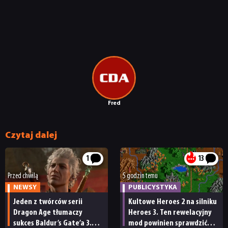
Fred
Czytaj dalej
1
13
Przed chwilą
5 godzin temu
NEWSY
PUBLICYSTYKA
Jeden z twórców serii
Kultowe Heroes 2 na silniku
Dragon Age tłumaczy
Heroes 3. Ten rewelacyjny
sukces Baldur’s Gate’a 3.
mod powinien sprawdzić