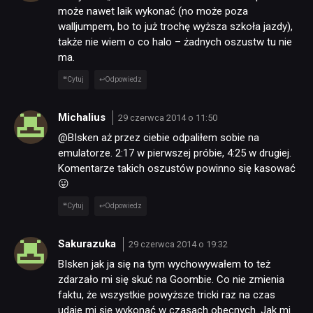
może nawet laik wykonać (no może poza
walljumpem, bo to już trochę wyższa szkoła jazdy),
także nie wiem o co halo – żadnych oszustw tu nie
ma.
Cytuj
Odpowiedz
Michalius
29 czerwca 2014 o 11:50
@BIsken aż przez ciebie odpaliłem sobie na
emulatorze. 2:17 w pierwszej próbie, 4:25 w drugiej.
Komentarze takich oszustów powinno się kasować
😛
Cytuj
Odpowiedz
Sakurazuka
29 czerwca 2014 o 19:32
BIsken jak ja się na tym wychowywałem to też
zdarzało mi się skuć na Goombie. Co nie zmienia
faktu, że wszystkie powyższe tricki raz na czas
udaje mi się wykonać w czasach obecnych. Jak mi