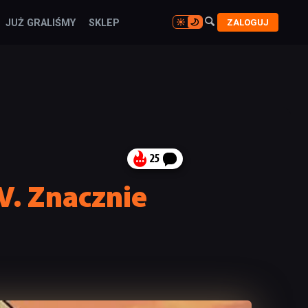

ZALOGUJ
JUŻ GRALIŚMY
SKLEP

25
V. Znacznie