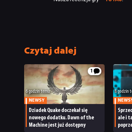
Czytaj dalej
1
6 godzin temu
8 godzin 
NEWSY
NEWS
Dziadek Quake doczekał się
Sprzed
nowego dodatku. Dawn of the
ale i 
Machine jest już dostępny
poprze