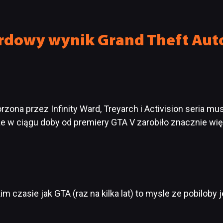
wody do radości
od samego początku
rdowy wynik Grand Theft Auto
rzona przez Infinity Ward, Treyarch i Activision seria m
e w ciągu doby od premiery GTA V zarobiło znacznie więce
m czasie jak GTA (raz na kilka lat) to mysle ze pobiloby 