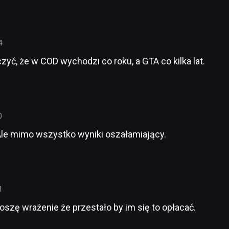
4
czyć, że w COD wychodzi co roku, a GTA co kilka lat.
0
le mimo wszystko wyniki oszałamiający.
1
dnoszę wrażenie że przestało by im się to opłacać.