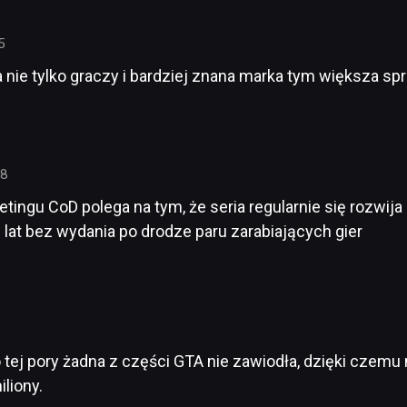
5
 nie tylko graczy i bardziej znana marka tym większa sp
38
ketingu CoD polega na tym, że seria regularnie się rozwija
 lat bez wydania po drodze paru zarabiających gier
o tej pory żadna z części GTA nie zawiodła, dzięki czem
liony.