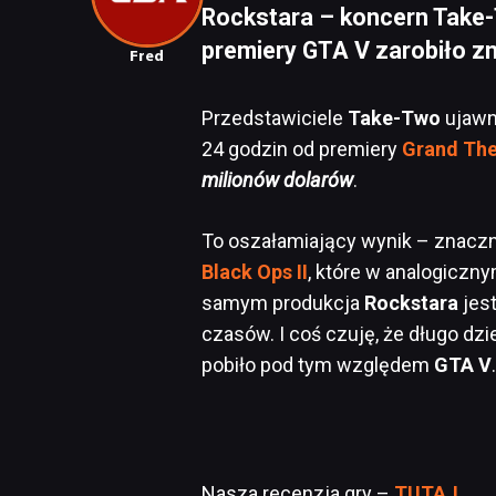
Rockstara – koncern Take-
premiery GTA V zarobiło zna
Fred
Przedstawiciele
Take-Two
ujawni
24 godzin od premiery
Grand The
milionów dolarów
.
To oszałamiający wynik – znaczn
Black Ops II
, które w analogiczn
samym produkcja
Rockstara
jes
czasów. I coś czuję, że długo dzi
pobiło pod tym względem
GTA V
.
Nasza recenzja gry –
TUTAJ
.