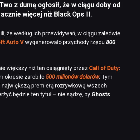
Two z dumą ogłosił, że w ciągu doby od
cznie więcej niż Black Ops II.
li, że według ich przewidywań, w ciągu zaledwie
ft Auto V
wygenerowało przychody rzędu
800
ie większy niż ten osiągnięty przez
Call of Duty:
ym okresie zarobiło
500 milionów dolarów
. Tym
t największą premierą rozrywkową wszech
erżyć będzie ten tytuł – nie sądzę, by
Ghosts