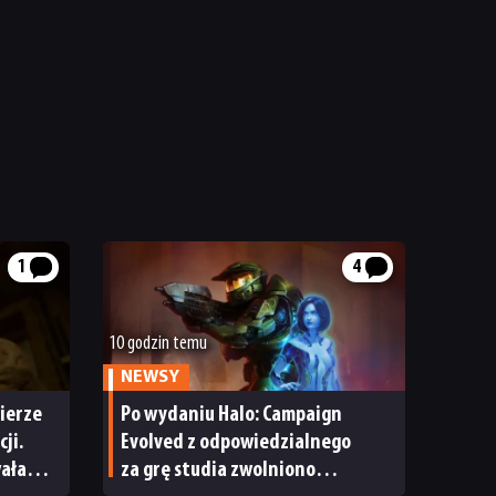
1
4
10 godzin temu
NEWSY
ierze
Po wydaniu Halo: Campaign
ji.
Evolved z odpowiedzialnego
wała
za grę studia zwolniono