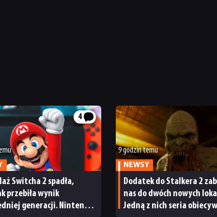
4
temu
9 godzin temu
Y
NEWSY
aż Switcha 2 spadła,
Dodatek do Stalkera 2 zab
tak przebiła wynik
nas do dwóch nowych lokac
dniej generacji. Nintendo
Jedną z nich seria obiecy