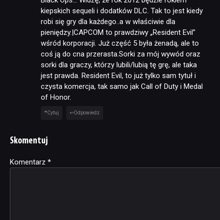
Black Ops… Widzę, że rok 2012 będzie rokiem
kiepskich sequeli i dodatków DLC. Tak to jest kiedy
robi się gry dla każdego..a w właściwie dla
pieniędzy.|CAPCOM to prawdziwy „Resident Evil”
wśród korporacji. Już część 5 była żenadą, ale to
coś ją do cna przerasta.Sorki za mój wywód oraz
sorki dla graczy, którzy lubili/lubią tę grę, ale taka
jest prawda. Resident Evil, to już tylko sam tytuł i
czysta komercja, tak samo jak Call of Duty i Medal
of Honor.
Cytuj
Odpowiedz
Skomentuj
Komentarz
Alternative:
*