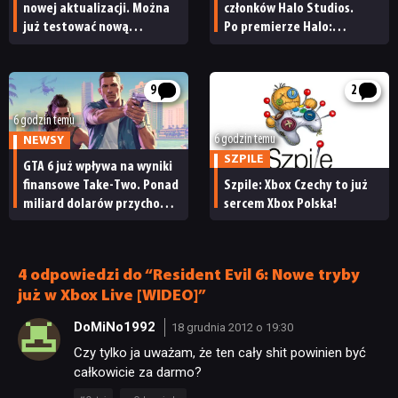
TECHNOLOGIE
nowej aktualizacji. Można
członków Halo Studios.
już testować nową
Po premierze Halo:
specjalizację oraz system
Campaign Evolved z pracą
DYSKUSJE
craftingu
pożegnały się inne osoby
9
2
JUŻ GRALIŚMY
6 godzin temu
6 godzin temu
NEWSY
SZPILE
GTA 6 już wpływa na wyniki
SKLEP
finansowe Take-Two. Ponad
Szpile: Xbox Czechy to już
miliard dolarów przychodu
sercem Xbox Polska!
i reakcja giełdy
4 odpowiedzi do “Resident Evil 6: Nowe tryby
już w Xbox Live [WIDEO]”
DoMiNo1992
18 grudnia 2012 o 19:30
Czy tylko ja uważam, że ten cały shit powinien być
całkowicie za darmo?