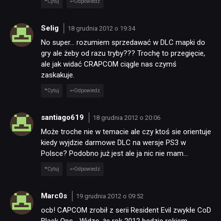
Cytuj
Odpowiedz
Selig
18 grudnia 2012 o 19:34
No super… rozumiem sprzedawać w DLC mapki do
gry ale żeby od razu tryby??? Trochę to przegięcie,
ale jak widać CRAPCOM ciągle nas czymś
zaskakuje.
Cytuj
Odpowiedz
santiago619
18 grudnia 2012 o 20:06
Może troche nie w temacie ale czy ktoś sie orientuje
kiedy wyjdzie darmowe DLC na wersje PS3 w
Polsce? Podobno już jest ale ja nic nie mam…
Cytuj
Odpowiedz
Marc0s
19 grudnia 2012 o 09:52
ocb! CAPCOM zrobił z serii Resident Evil zwykłe CoD