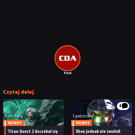
NEWSY
RECENZJE
Fred
PUBLICYSTYKA
Czytaj dalej
KULTURA
4
RETRO
Przed chwilą
5 godzin temu
NEWSY
NEWSY
Titan Quest 2 doczekał się
Xbox jednak nie zwolnił