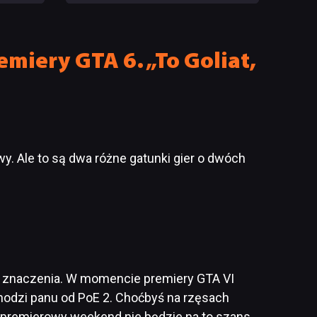
mu towarzyszył nowy zwiastun
GTA 6?
emiery GTA 6. „To Goliat,
. Ale to są dwa różne gatunki gier o dwóch
a znaczenia. W momencie premiery GTA VI
 chodzi panu od PoE 2. Choćbyś na rzęsach
w premierowy weekend nie będzie na to szans.