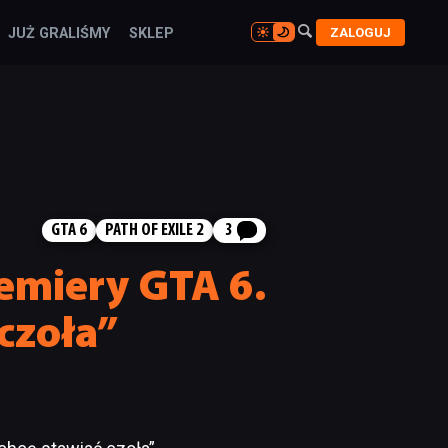

ZALOGUJ
JUŻ GRALIŚMY
SKLEP

GTA 6
PATH OF EXILE 2
3
remiery GTA 6.
 czoła”