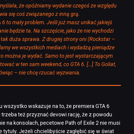
myślała, że opóźniamy wydanie czegoś ze względu
awia się coś związanego z inną grą.
6 to mały problem. Jeśli już masz unikać jakiejś
nie będzie ta. Na szczęście, jako że nie wychodzi
ż tak duża sprawa. Z drugiej strony oni (Rockstar –
eklamy we wszystkich mediach i wydadzą pieniądze
lko można je wydać. Samo to jest wystarczającym
tować w ten sam weekend, co GTA 6. […] To Goliat,
ówiąc – nie chcę rzucać wyzwania.
cu wszystko wskazuje na to, że premiera GTA 6
 trzeba też przyznać devowi rację, że z powodu
ie na konsolach, pecetowe Path of Exile 2 nie musi
e tytuły. Jeżeli chcielibyście zagłębić się w świat