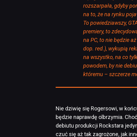
rozszarpała, gdyby po
na to, że na rynku poj
To powiedziawszy, GTA 
premiery, to zdecydowa
na PC, to nie będzie a
dop. red.), wykupią r
na wszystko, na co ty
powodem, by nie debiu
któremu – szczerze m
Nie dziwię się Rogersowi, w koń
będzie naprawdę olbrzymia. Choć
debiutu produkcji Rockstara jedyn
czuć się aż tak zagrożone, jak inn