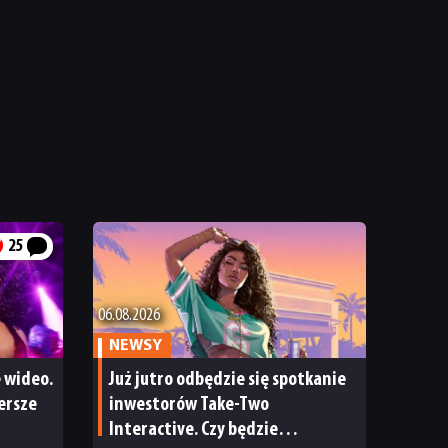
25
06.08.2026
NEWSY
 wideo.
Już jutro odbędzie się spotkanie
ersze
inwestorów Take-Two
Interactive. Czy będzie