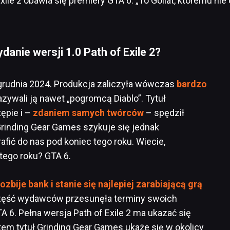
anie wersji 1.0 Path of Exile 2?
d grudnia 2024. Produkcja zaliczyła wówczas
bardzo
azywali ją nawet „pogromcą Diablo”. Tytuł
ępie i –
zdaniem samych twórców
– spędził
Grinding Gear Games szykuje się jednak
rafić do nas pod koniec tego roku. Wiecie,
tego roku? GTA 6.
rozbije bank i stanie się najlepiej zarabiającą grą
część wydawców przesunęła terminy swoich
A 6. Pełna wersja Path of Exile 2 ma ukazać się
tem tytuł Grinding Gear Games ukaże się w okolicy