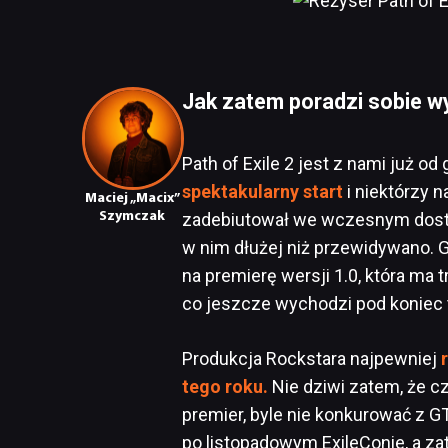
Jak zatem poradzi sobie wyd
Path of Exile 2 jest z nami już o
spektakularny start
i niektórzy n
Maciej „Macix”
Szymczak
zadebiutował we wczesnym dost
w nim dłużej niż przewidywano. 
na premierę wersji 1.0, która ma t
co jeszcze wychodzi pod koniec 
Produkcja Rockstara najpewniej
tego roku.
Nie dziwi zatem, że 
premier, byle nie konkurować z GT
po listopadowym ExileConie, a za