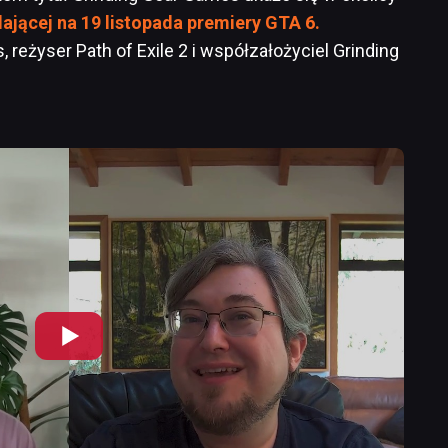
ającej na 19 listopada premiery GTA 6.
 reżyser Path of Exile 2 i współzałożyciel Grinding