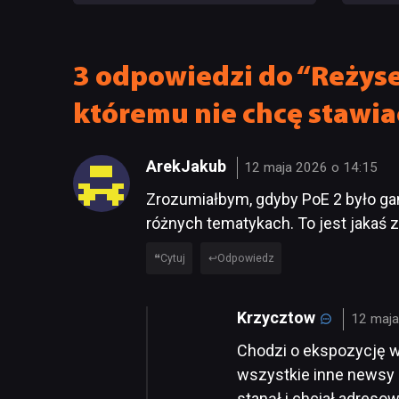
do zrealizowania lokalizacji
niewy
3 odpowiedzi do “Reżyser
któremu nie chcę stawia
ArekJakub
12 maja 2026 o 14:15
Zrozumiałbym, gdyby PoE 2 było ga
różnych tematykach. To jest jakaś z
Cytuj
Odpowiedz
Krzycztow
12 maja
Chodzi o ekspozycję w
wszystkie inne newsy n
stanął i chciał adreso