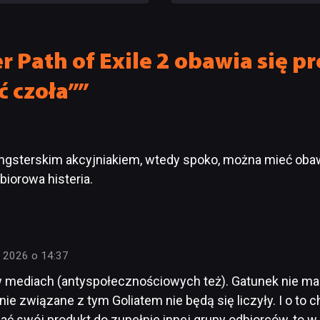
obrażalnie podłe”
 Path of Exile 2 obawia się pr
ć czoła””
ngsterskim akcyjniakiem, wtedy spoko, można mieć obawy
biorowa histeria.
 2026 o 14:37
 mediach (antyspołecznościowych też). Gatunek nie m
ie związane z tym Goliatem nie będą się liczyły. I o to
wać swój produkt do zupełnie innej grupy odbiorców, to 