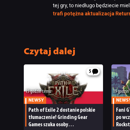
tej gry, to niedługo będziecie mi
trafi potężna aktualizacja Retur
Czytaj dalej
5
15 godzin temu
19 godzin
NEWSY
NEWS
Path of Exile 2 dostanie polskie
Fani G
tłumaczenie! Grinding Gear
po wcz
Games szuka osoby
Rockst