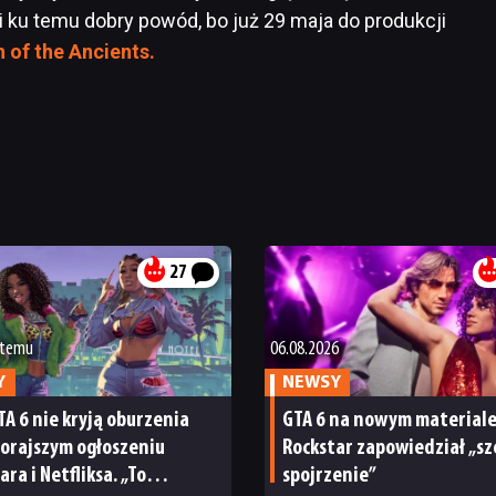
eli ku temu dobry powód, bo już 29 maja do produkcji
n of the Ancients.
27
 temu
06.08.2026
Y
NEWSY
TA 6 nie kryją oburzenia
GTA 6 na nowym materiale
orajszym ogłoszeniu
Rockstar zapowiedział „sz
ara i Netfliksa. „To
spojrzenie”