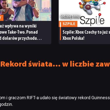
temu
Godzinę temu
Y
SZPILE
już wpływa na wyniki
sowe Take-Two. Ponad
Szpile: Xbox Czechy to już
rd dolarów przychodu
Xbox Polska!
cja giełdy
 Rekord świata… w liczbie za
om i graczom RIFT-a udało się światowy rekord Guinness
godzin.