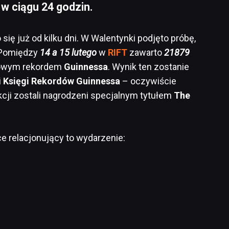
w ciągu 24 godzin.
ię już od kilku dni. W Walentynki podjęto próbę,
 Pomiędzy
14 a 15 lutego
w
RIFT
zawarto
21879
towym rekordem
Guinnessa
. Wynik ten zostanie
i
Księgi Rekordów Guinnessa
– oczywiście
akcji zostali nagrodzeni specjalnym tytułem
The
tce relacjonujący to wydarzenie: