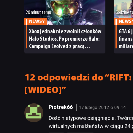
20 minut temu
Godzinę 
NEWSY
NEWS
Xbox jednak nie zwolnił członków
GTA 6 
Halo Studios. Po premierze Halo:
finan
Campaign Evolved z pracą
milia
pożegnały się inne osoby
i reak
12 odpowiedzi do “RIFT:
[WIDEO]”
Piotrek66
17 lutego 2012 o 09:14
Dość nietypowe osiągnięcie. Twórc
wirtualnych małżeństw w ciągu 24 