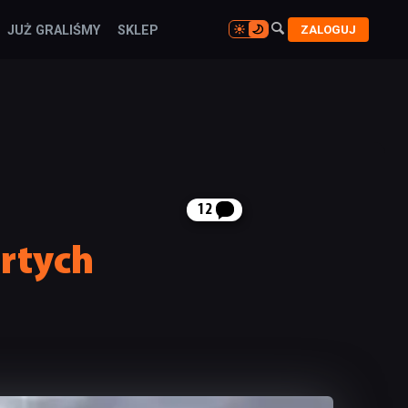

ZALOGUJ
JUŻ GRALIŚMY
SKLEP

12
artych