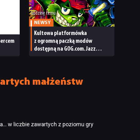
Godzinę temu
NEWSY
Kultowa platformówka
 sercem
z ogromną paczką modów
dostępną na GOG.com. Jazz
Jackrabbit 2 Plus pobierzecie
jednym kliknięciem
wartych małżeństw
a… w liczbie zawartych z poziomu gry