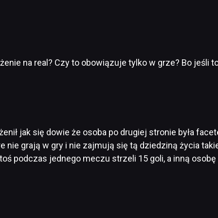
ie na real? Czy to obowiązuje tylko w grze? Bo jeśli to 
ożenił jak się dowie że osoba po drugiej stronie była fac
re nie grają w gry i nie zajmują się tą dziedziną życia t
 ktoś podczas jednego meczu strzeli 15 goli, a inną osobę