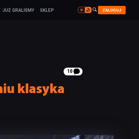

ZALOGUJ
JUŻ GRALIŚMY
SKLEP

10
niu klasyka