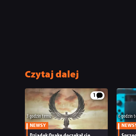
Czytaj dalej
1
3 godzin temu
6 godzin 
NEWSY
NEWS