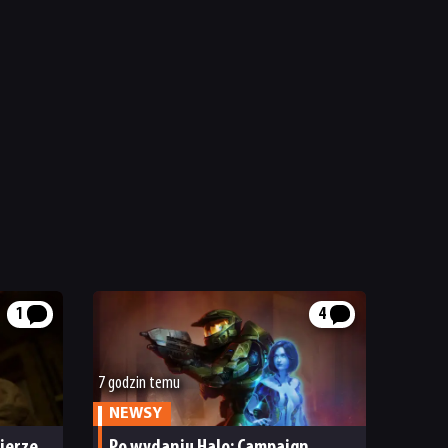
1
4
7 godzin temu
NEWSY