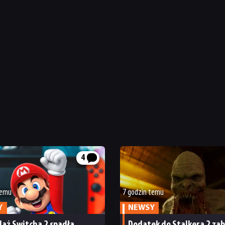
4
temu
7 godzin temu
Y
NEWSY