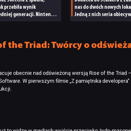
aż Switcha 2 spadła,
Dodatek do Stalkera 2 zab
tak przebiła wynik
nas do dwóch nowych lokac
dniej generacji. Nintendo
Jedną z nich seria obiecy
wody do radości
od samego początku
of the Triad: Twórcy o odświe
acuje obecnie nad odświeżoną wersją Rise of the Triad –
oftware. W pierwszym filmie „Z pamiętnika developera” 
kcji.
.Już to widzę w mediach wyjście przeciwko żydo-masoner