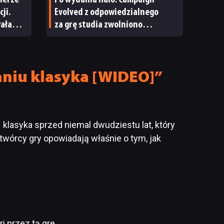
ierze
Po wydaniu Halo: Campaign
ji.
Evolved z odpowiedzialnego
wała
za grę studia zwolniono
pracowników
żaniu klasyka [WIDEO]”
 klasyka sprzed niemal dwudziestu lat, który
twórcy gry opowiadają właśnie o tym, jak
i przez tą gre