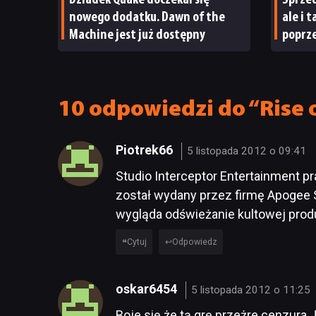
Dziadek Quake doczekał się
Sprzed
nowego dodatku. Dawn of the
ale i 
Machine jest już dostępny
poprze
ma po
10 odpowiedzi do “Rise 
Piotrek66
5 listopada 2012 o 09:41
Studio Interceptor Entertainment pr
został wydany przez firmę Apogee S
wygląda odświeżanie kultowej produ
Cytuj
Odpowiedz
oskar6454
5 listopada 2012 o 11:25
Boje się że tą grę przeżre cenzura