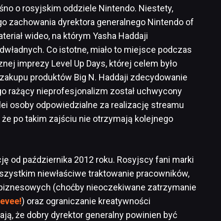
śno o rosyjskim oddziele Nintendo. Niestety,
o zachowania dyrektora generalnego Nintendo of
ateriał wideo, na którym Yasha Haddaji
podwładnych. Co istotne, miało to miejsce podczas
znej imprezy Level Up Days, której celem było
 zakupu produktów Big N. Haddaji zdecydowanie
ego rażący nieprofesjonalizm został uchwycony
lei osoby odpowiedzialne za realizację streamu
że po takim zajściu nie otrzymają kolejnego
ję od października 2012 roku. Rosyjscy fani marki
szystkim niewłaściwe traktowanie pracowników,
biznesowych (choćby nieoczekiwane zatrzymanie
Eevee!
) oraz ograniczanie kreatywności
ają, że dobry dyrektor generalny powinien być