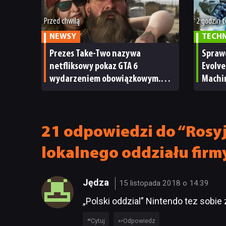
Przed chwilą
2 godzin 
NEWSY
TECH
Prezes Take-Two nazywa
Spraw
netfliksowy pokaz GTA 6
Evolve
wydarzeniem obowiązkowym.
Machi
Nawet nie wie, ilu Netflix
ale m
ma subskrybentów
TECHN
21 odpowiedzi do “Rosyj
lokalnego oddziału firm
Jędza
15 listopada 2018 o 14:39
„Polski oddzial” Nintendo tez sobie 
Cytuj
Odpowiedz