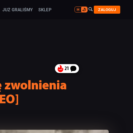

ZALOGUJ
JUŻ GRALIŚMY
SKLEP

21
ę zwolnienia
DEO]