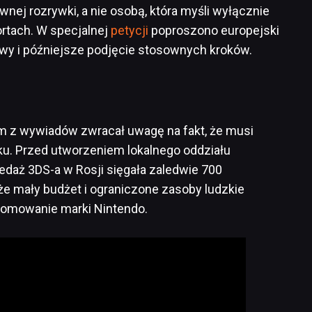
nej rozrywki, a nie osobą, która myśli wyłącznie
ortach. W specjalnej
petycji
poproszono europejski
awy i późniejsze podjęcie stosownych kroków.
m z wywiadów zwracał uwagę na fakt, że musi
ku. Przed utworzeniem lokalnego oddziału
zedaż 3DS-a w Rosji sięgała zaledwie 700
że mały budżet i ograniczone zasoby ludzkie
romowanie marki Nintendo.