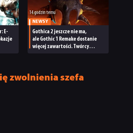
14 godzin temu
NEWSY
: E-
Gothica 2 jeszcze nie ma,
okazje
ale Gothic 1 Remake dostanie
więcej zawartości. Twórcy
zapowiadają nadchodzące
zmiany
ię zwolnienia szefa