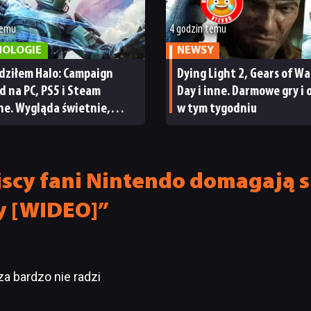
temu
4 godzin temu
NOLOGIE
NEWSY
dziłem Halo: Campaign
Dying Light 2, Gears of War
d na PC, PS5 i Steam
Day i inne. Darmowe gry i 
ne. Wygląda świetnie,
w tym tygodniu
a parę problemów [RECENZJA
ICZNA]
scy fani Nintendo domagają s
y [WIDEO]”
za bardzo nie radzi