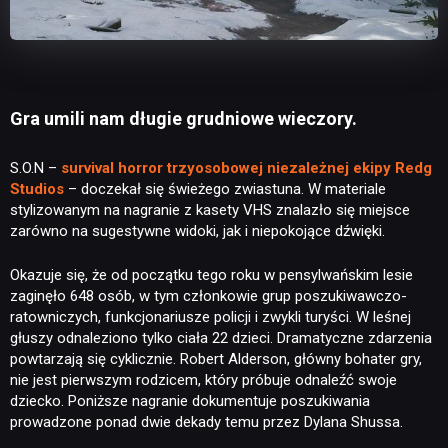
Gra umili nam długie grudniowe wieczory.
S.O.N –
survival horror trzyosobowej niezależnej ekipy Redg
Studios
– doczekał się świeżego zwiastuna. W materiale
stylizowanym na nagranie z kasety VHS znalazło się miejsce
zarówno na sugestywne widoki, jak i niepokojące dźwięki.
Okazuje się, że od początku tego roku w pensylwańskim lesie
zaginęło 648 osób, w tym członkowie grup poszukiwawczo-
ratowniczych, funkcjonariusze policji i zwykli turyści. W leśnej
głuszy odnaleziono tylko ciała 22 dzieci. Dramatyczne zdarzenia
powtarzają się cyklicznie. Robert Alderson, główny bohater gry,
nie jest pierwszym rodzicem, który próbuje odnaleźć swoje
dziecko. Poniższe nagranie dokumentuje poszukiwania
prowadzone ponad dwie dekady temu przez Dylana Shussa.