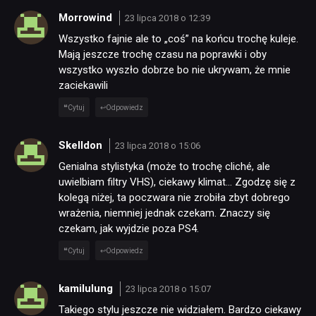
Morrowind
23 lipca 2018 o 12:39
Wszystko fajnie ale to „coś” na końcu trochę kuleje.
Mają jeszcze trochę czasu na poprawki i oby
wszystko wyszło dobrze bo nie ukrywam, że mnie
zaciekawili
Cytuj
Odpowiedz
Skelldon
23 lipca 2018 o 15:06
Genialna stylistyka (może to trochę cliché, ale
uwielbiam filtry VHS), ciekawy klimat… Zgodzę się z
kolegą niżej, ta poczwara nie zrobiła zbyt dobrego
wrażenia, niemniej jednak czekam. Znaczy się
czekam, jak wyjdzie poza PS4.
Cytuj
Odpowiedz
kamilulung
23 lipca 2018 o 15:07
Takiego stylu jeszcze nie widziałem. Bardzo ciekawy