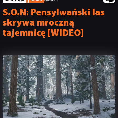
6
S.O.N: Pensylwański las
skrywa mroczną
tajemnicę [WIDEO]