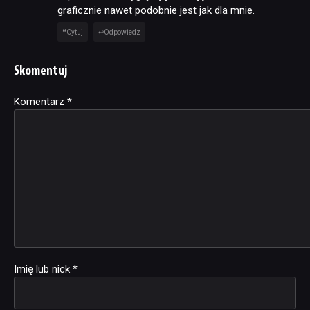
graficznie nawet podobnie jest jak dla mnie.
Cytuj
Odpowiedz
Skomentuj
Komentarz
Alternative:
*
Imię lub nick
*