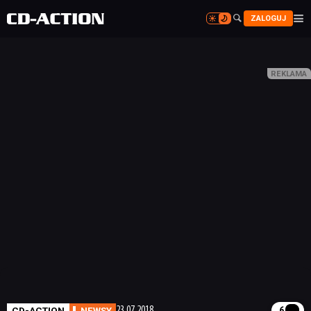


ZALOGUJ


CD-ACTION
NEWSY
23.07.2018