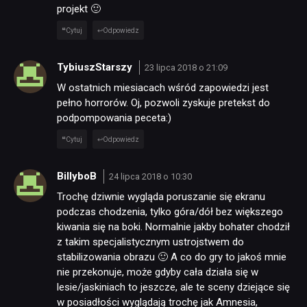
projekt 🙂
Cytuj
Odpowiedz
TybiuszStarszy
23 lipca 2018 o 21:09
W ostatnich miesiacach wśród zapowiedzi jest
pełno horrorów. Oj, pozwoli zyskuje pretekst do
podpompowania peceta:)
Cytuj
Odpowiedz
BillyboB
24 lipca 2018 o 10:30
Trochę dziwnie wygląda poruszanie się ekranu
podczas chodzenia, tylko góra/dół bez większego
kiwania się na boki. Normalnie jakby bohater chodził
z takim specjalistycznym ustrojstwem do
stabilizowania obrazu 🙂 A co do gry to jakoś mnie
nie przekonuje, może gdyby cała działa się w
lesie/jaskiniach to jeszcze, ale te sceny dziejące się
w posiadłości wyglądają trochę jak Amnesia,