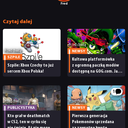
Fred
NEWSY
Czytaj dalej
RECENZJE
Przed chwilą
Przed chwilą
NEWSY
PUBLICYSTYKA
SZPILE
Kultowa platformówka
Szpile: Xbox Czechy to już
z ogromną paczką modów
KULTURA
sercem Xbox Polska!
dostępną na GOG.com. Jazz
Jackrabbit 2 Plus
pobierzecie jednym
RETRO
kliknięciem
1
Przed chwilą
Przed chwilą
TECHNOLOGIE
PUBLICYSTYKA
NEWSY
Kto grał w deathmatch
Pierwsza generacja
w CS2, ten w cyrku się
Pokemonów sprzedana
DYSKUSJE
nie śmieje. Aż nie mogę
za zawrotną kwotę.