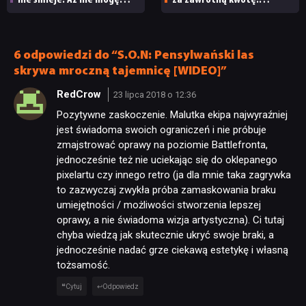
uwierzyć, że Valve nic
Kolejna historyczna
nie robi z tym burdelem
transakcja na rynku
JUŻ GRALIŚMY
kolekcjonerskim
6 odpowiedzi do “S.O.N: Pensylwański las
skrywa mroczną tajemnicę [WIDEO]”
SKLEP
RedCrow
23 lipca 2018 o 12:36
Pozytywne zaskoczenie. Malutka ekipa najwyraźniej
jest świadoma swoich ograniczeń i nie próbuje
zmajstrować oprawy na poziomie Battlefronta,
jednocześnie też nie uciekając się do oklepanego
pixelartu czy innego retro (ja dla mnie taka zagrywka
to zazwyczaj zwykła próba zamaskowania braku
umiejętności / możliwości stworzenia lepszej
oprawy, a nie świadoma wizja artystyczna). Ci tutaj
chyba wiedzą jak skutecznie ukryć swoje braki, a
jednocześnie nadać grze ciekawą estetykę i własną
tożsamość.
Cytuj
Odpowiedz