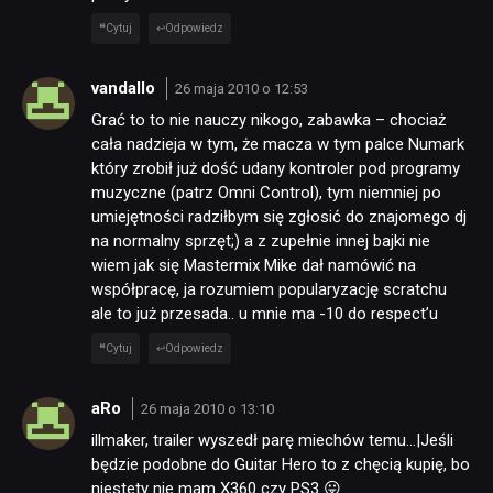
Cytuj
Odpowiedz
vandallo
26 maja 2010 o 12:53
Grać to to nie nauczy nikogo, zabawka – chociaż
cała nadzieja w tym, że macza w tym palce Numark
który zrobił już dość udany kontroler pod programy
muzyczne (patrz Omni Control), tym niemniej po
umiejętności radziłbym się zgłosić do znajomego dj
na normalny sprzęt;) a z zupełnie innej bajki nie
wiem jak się Mastermix Mike dał namówić na
współpracę, ja rozumiem popularyzację scratchu
ale to już przesada.. u mnie ma -10 do respect’u
Cytuj
Odpowiedz
aRo
26 maja 2010 o 13:10
illmaker, trailer wyszedł parę miechów temu…|Jeśli
będzie podobne do Guitar Hero to z chęcią kupię, bo
niestety nie mam X360 czy PS3 😛