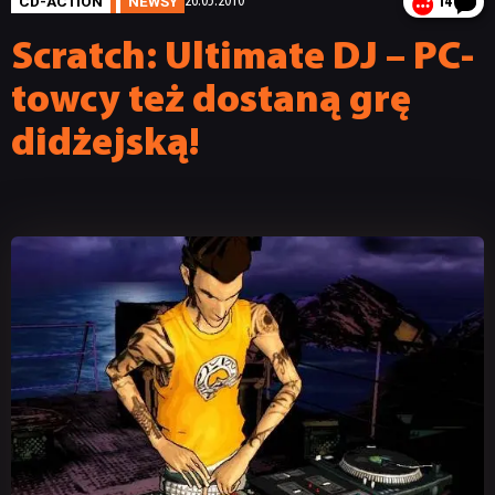
CD-ACTION
NEWSY
26.05.2010
14
Scratch: Ultimate DJ – PC-
towcy też dostaną grę
didżejską!