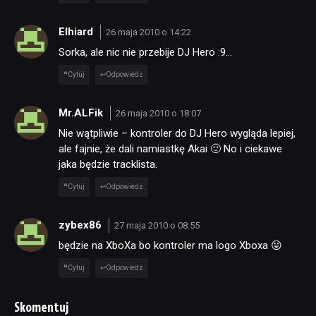
Elhiard
26 maja 2010 o 14:22
Sorka, ale nic nie przebije DJ Hero :9…
Cytuj
Odpowiedz
Mr.ALFik
26 maja 2010 o 18:07
Nie wątpliwie – kontroler do DJ Hero wygląda lepiej,
ale fajnie, że dali namiastkę Akai 🙂 No i ciekawe
jaka będzie tracklista.
Cytuj
Odpowiedz
zybex86
27 maja 2010 o 08:55
będzie na XboXa bo kontroler ma logo Xboxa 😛
Cytuj
Odpowiedz
Skomentuj