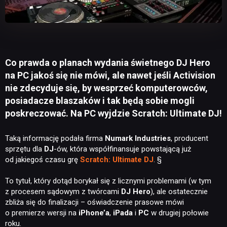
Co prawda o planach wydania świetnego DJ Hero
na PC jakoś się nie mówi, ale nawet jeśli Activision
nie zdecyduje się, by wesprzeć komputerowców,
posiadacze blaszaków i tak będą sobie mogli
poskreczować. Na PC wyjdzie Scratch: Ultimate DJ!
Taką informację podała firma
Numark Industries
, producent
sprzętu dla
DJ
-ów, która współfinansuje powstającą już
od jakiegoś czasu grę
Scratch: Ultimate DJ
. §
To tytuł, który dotąd borykał się z licznymi problemami (w tym
z procesem sądowym z twórcami
DJ Hero
), ale ostatecznie
zbliża się do finalizacji – oświadczenie prasowe mówi
o premierze wersji na
iPhone’a
,
iPada
i
PC
w drugiej połowie
roku.