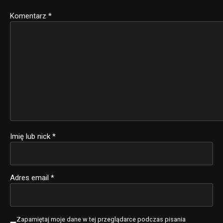
Komentarz
Alternative:
*
Imię lub nick
*
Adres email
*
Zapamiętaj moje dane w tej przeglądarce podczas pisania