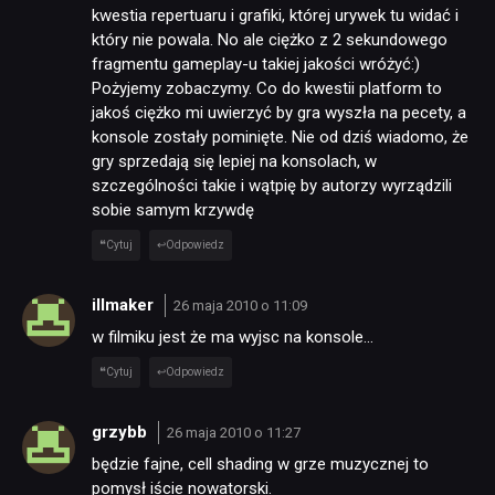
kwestia repertuaru i grafiki, której urywek tu widać i
który nie powala. No ale ciężko z 2 sekundowego
fragmentu gameplay-u takiej jakości wróżyć:)
Pożyjemy zobaczymy. Co do kwestii platform to
jakoś ciężko mi uwierzyć by gra wyszła na pecety, a
konsole zostały pominięte. Nie od dziś wiadomo, że
gry sprzedają się lepiej na konsolach, w
szczególności takie i wątpię by autorzy wyrządzili
sobie samym krzywdę
Cytuj
Odpowiedz
illmaker
26 maja 2010 o 11:09
w filmiku jest że ma wyjsc na konsole…
Cytuj
Odpowiedz
grzybb
26 maja 2010 o 11:27
będzie fajne, cell shading w grze muzycznej to
pomysł iście nowatorski.