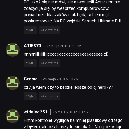
RETRO
PC jakoś się nie mówi, ale nawet jeśli Activision nie
zdecyduje się, by wesprzeć komputerowców,
posiadacze blaszaków i tak będą sobie mogli
TECHNOLOGIE
poskreczować. Na PC wyjdzie Scratch: Ultimate DJ!
Cytuj
Odpowiedz
DYSKUSJE
ATI5870
26 maja 2010 o 09:25
nnnnniiiiiiiiiiiiiiccccccccccccceeeeeeeeeee xD
JUŻ GRALIŚMY
Cytuj
Odpowiedz
SKLEP
Cremo
26 maja 2010 o 10:26
czy ja wiem czy to bedzie lepsze od dj hero???
Cytuj
Odpowiedz
widelec251
26 maja 2010 o 10:46
Hmm kontroler wygląda na mniej plastikowy od tego
z DjHero, ale czy lepszy to się okaże. No i pozostaje