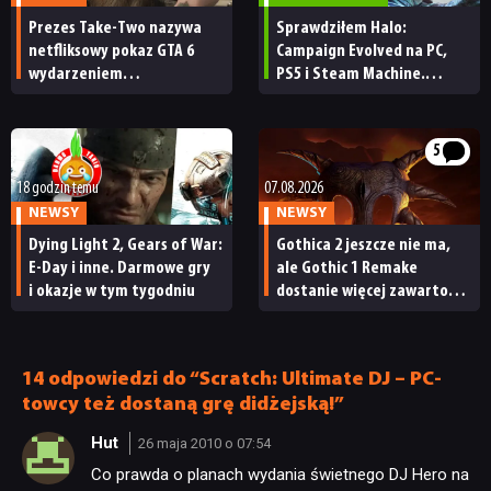
Prezes Take-Two nazywa
Sprawdziłem Halo:
netfliksowy pokaz GTA 6
Campaign Evolved na PC,
wydarzeniem
PS5 i Steam Machine.
obowiązkowym. Nawet
Wygląda świetnie,
nie wie, ilu Netflix
ale ma parę problemów
ma subskrybentów
[RECENZJA TECHNICZNA]
5
18 godzin temu
07.08.2026
NEWSY
NEWSY
NEWSY
Dying Light 2, Gears of War:
Gothica 2 jeszcze nie ma,
E-Day i inne. Darmowe gry
ale Gothic 1 Remake
RECENZJE
i okazje w tym tygodniu
dostanie więcej zawartości.
Twórcy zapowiadają
nadchodzące zmiany
PUBLICYSTYKA
14 odpowiedzi do “Scratch: Ultimate DJ – PC-
towcy też dostaną grę didżejską!”
KULTURA
Hut
26 maja 2010 o 07:54
Co prawda o planach wydania świetnego DJ Hero na