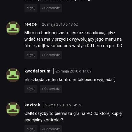
Cytuj
Odpowiedz
reece
26 maja 2010 o 13:52
Mhm na bank będzie to jeszcze na xboxa, gdyż
widać ten mały przycisk wywołujący jego menu na
filmie ; dd|I w końcu coś w stylu DJ hero na pc : DD
Cytuj
Odpowiedz
kwcdaforum
26 maja 2010 o 14:09
eh szkoda ze ten kontroler tak biedni wyglada:(
Cytuj
Odpowiedz
kozirek
26 maja 2010 o 14:19
OMG czyżby to pierwsza gra na PC do której kupię
specjalny kontroler?
Cytuj
Odpowiedz