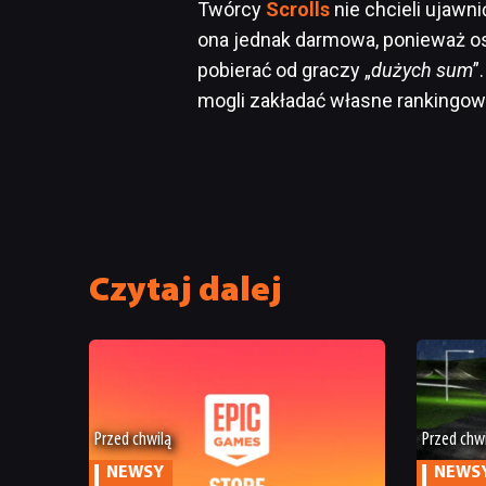
Twórcy
Scrolls
nie chcieli ujawn
ona jednak darmowa, ponieważ os
pobierać od graczy „
dużych sum
”
mogli zakładać własne rankingowe t
Czytaj dalej
Przed chwilą
Przed chw
NEWSY
NEWS