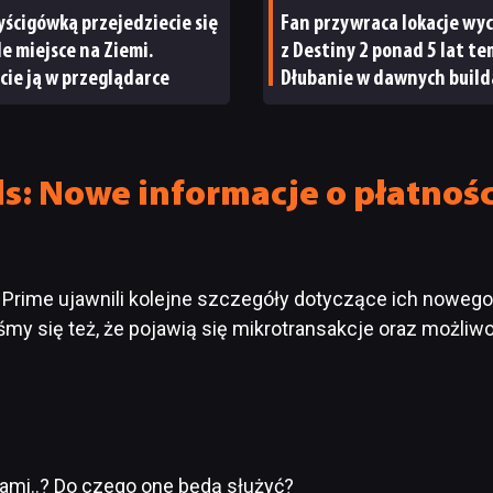
yścigówką przejedziecie się
Fan przywraca lokacje wy
e miejsce na Ziemi.
z Destiny 2 ponad 5 lat te
cie ją w przeglądarce
Dłubanie w dawnych build
przynosi pierwsze efekty
ls: Nowe informacje o płatnoś
rime ujawnili kolejne szczegóły dotyczące ich nowego pr
eliśmy się też, że pojawią się mikrotransakcje oraz możl
jami..? Do czego one będą służyć?