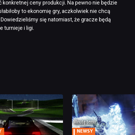
ić konkretnej ceny produkcji. Na pewno nie będzie
łabiłoby to ekonomię gry, aczkolwiek nie chcą
. Dowiedzieliśmy się natomiast, że gracze będą
urnieje i ligi.
ilą
Minutę temu
Y
NEWSY