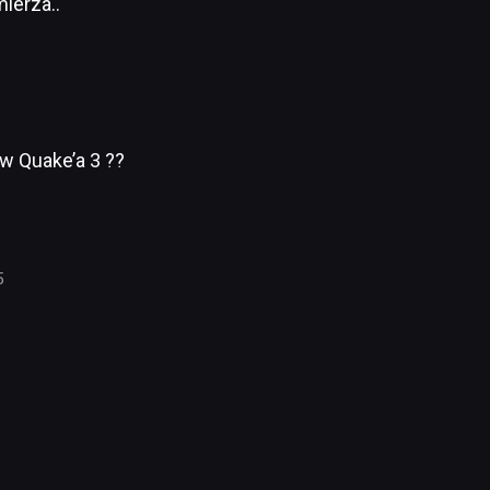
mierza..
w Quake’a 3 ??
5