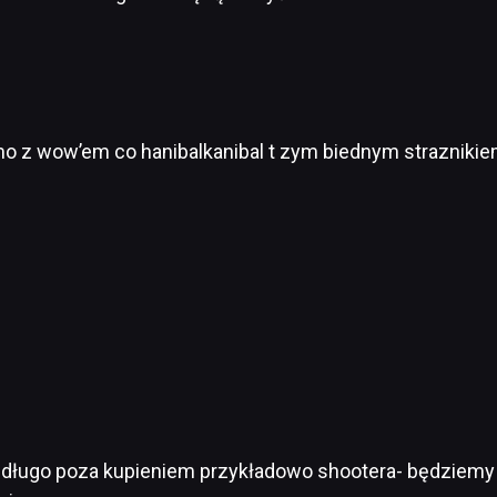
amo z wow’em co hanibalkanibal t zym biednym strazniki
iedługo poza kupieniem przykładowo shootera- będziemy 