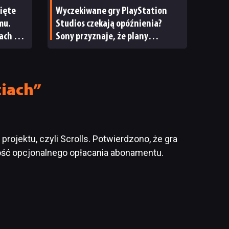
cięte
Wyczekiwane gry PlayStation
mu.
Studios czekają opóźnienia?
ach gry
Sony przyznaje, że plany
wydawnicze na bieżący rok
podatkowy uległy zmianie
ciach”
ojektu, czyli Scrolls. Potwierdzono, że gra
iwość opcjonalnego opłacania abonamentu.