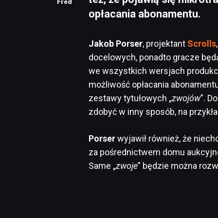
Fred
opłacania abonamentu.
Jakob Porser
, projektant
Scrolls
docelowych, ponadto gracze będą
we wszystkich wersjach produkcji
możliwość opłacania abonamentu
zestawy tytułowych „
zwojów
”. D
zdobyć w inny sposób, na przykł
Porser
wyjawił również, że niec
za pośrednictwem domu aukcyjne
Same „
zwoje
” będzie można rozwi