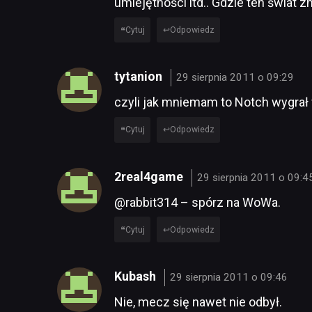
umiejętności itd.. Gdzie ten świat z
Cytuj
Odpowiedz
tytanion
29 sierpnia 2011 o 09:29
czyli jak mniemam to Notch wygrał 
Cytuj
Odpowiedz
2real4game
29 sierpnia 2011 o 09:4
@rabbit314 – spórz na WoWa.
Cytuj
Odpowiedz
Kubash
29 sierpnia 2011 o 09:46
Nie, mecz się nawet nie odbył.