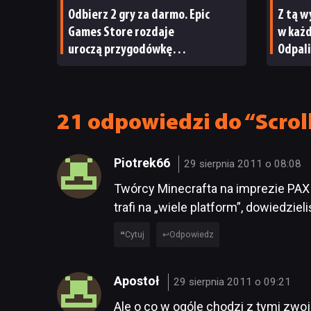
Odbierz 2 gry za darmo. Epic
Z tą w
Games Store rozdaje
w każd
uroczą przygodówkę
Odpali
i produkcję nastawioną na
współpracę
21 odpowiedzi do “Scrol
Piotrek66
29 sierpnia 2011 o 08:08
Twórcy Minecrafta na imprezie PAX P
trafi na „wiele platform”, dowiedzi
Cytuj
Odpowiedz
Apostoł
29 sierpnia 2011 o 09:21
Ale o co w ogóle chodzi z tymi zwo