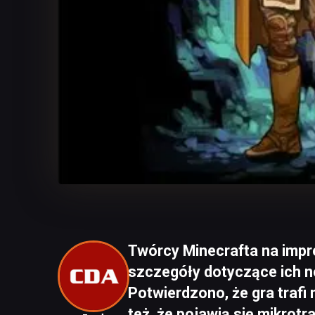
Twórcy Minecrafta na impre
szczegóły dotyczące ich no
Potwierdzono, że gra trafi 
też, że pojawią się mikrot