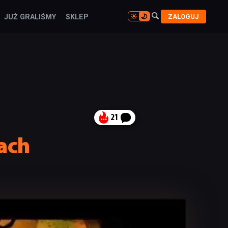

ZALOGUJ
JUŻ GRALIŚMY
SKLEP

21
ach