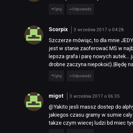
Cytuj
Odpowiedz
Scorpix
3 września 2017 o 04:28
Szczerze mówiąc, to dla mnie JEDYNA
jest w stanie zaoferować MS w najbl
lepsza grafa i parę nowych autek… jak
drobne zaczyna niepokoić).|Będę n
Cytuj
Odpowiedz
migot
3 września 2017 o 06:35
@Yakito jesli massz dostep do alphy
jakiegos czasu gramy w sumie caly
takze czym wiecej ludzi bd miec ty