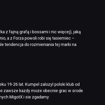
z fajną grafą i bossami i nic więcej), jaką
o, a z Forza powoli robi się tasiemiec –
 ale tendencja do rozmieniania tej marki na
ku 19-26 lat. Kumpel zalozyl polski klub od
 nie zawsze kazdy moze obecnie grac w srode
omych MigotX i sie zgadamy