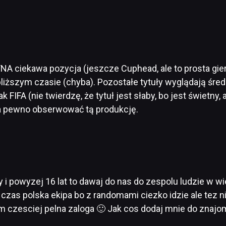
 ciekawa pozycja (jeszcze Cuphead, ale to prosta gierka 
iższym czasie (chyba). Pozostałe tytuły wyglądają średni
 FIFA (nie twierdzę, że tytuł jest słaby, bo jest świetny,
a pewno obserwować tą produkcję.
 i powyzej 16 lat to dawaj do nas do zespolu ludzie w wie
 czas polska ekipa bo z randomami ciezko idzie ale tez
m czesciej pelna zaloga 🙂 Jak cos dodaj mnie do znaj