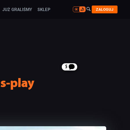

ZALOGUJ
JUŻ GRALIŚMY
SKLEP

5
s-play