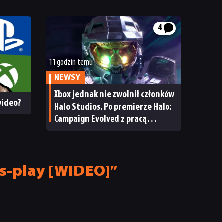
4
11 godzin temu
NEWSY
Xbox jednak nie zwolnił członków
 wideo?
Halo Studios. Po premierze Halo:
Campaign Evolved z pracą
pożegnały się inne osoby
s-play [WIDEO]”