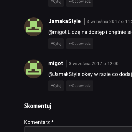
Cytuj
Odpowiedz
JamakaStyle
3 września 2017 o 11
@migot Liczę na dostęp i chętnie si
Cytuj
Odpowiedz
migot
3 września 2017 o 12:00
@JamakStyle okey w razie co doda
Cytuj
Odpowiedz
Skomentuj
Komentarz
Alternative:
*