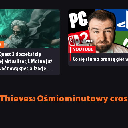
temu
8 godzin temu
Y
YOUTUBE
Quest 2 doczekał się
Co się stało z branżą gier
ej aktualizacji. Można już
ać nową specjalizację
ystem craftingu
f Thieves: Ośmiominutowy cros