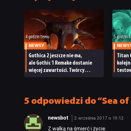
4 godzin temu
5 godzin 
NEWSY
NEWS
Gothica 2 jeszcze nie ma,
Titan 
ale Gothic 1 Remake dostanie
kolejn
więcej zawartości. Twórcy
testow
zapowiadają nadchodzące
oraz s
zmiany
5 odpowiedzi do “Sea o
newsbot
2 września 2017 o 19:12
Z walką na śmierć i życie.