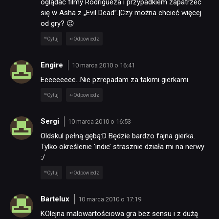
oglądać filmy Rodrigueza i przypadkiem zapatrzeć
się w Asha z „Evil Dead”.|Czy można chcieć więcej
od gry? 😉
Cytuj
Odpowiedz
Engire
10 marca 2010 o 16:41
Eeeeeeeee…Nie pzrepadam za takimi gierkami.
Cytuj
Odpowiedz
Sergi
10 marca 2010 o 16:53
Oldskul pełną gębą:D Będzie bardzo fajna gierka.
Tylko określenie 'indie’ strasznie działa mi na nerwy
:/
Cytuj
Odpowiedz
Bartelux
10 marca 2010 o 17:19
KOlejna malowartościowa gra bez sensu i z dużą