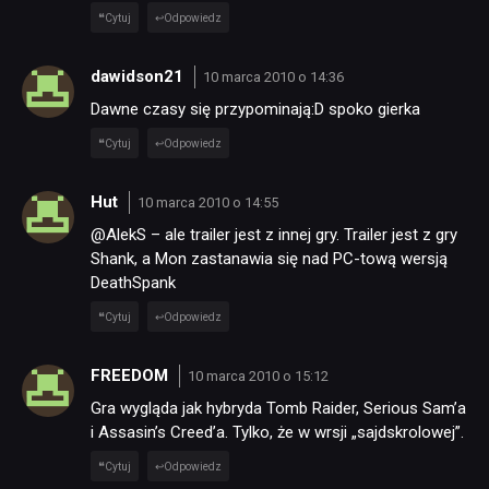
Cytuj
Odpowiedz
NEWSY
dawidson21
10 marca 2010 o 14:36
RECENZJE
Dawne czasy się przypominają:D spoko gierka
Cytuj
Odpowiedz
PUBLICYSTYKA
Hut
10 marca 2010 o 14:55
@AlekS – ale trailer jest z innej gry. Trailer jest z gry
KULTURA
Shank, a Mon zastanawia się nad PC-tową wersją
DeathSpank
RETRO
Cytuj
Odpowiedz
FREEDOM
10 marca 2010 o 15:12
TECHNOLOGIE
Gra wygląda jak hybryda Tomb Raider, Serious Sam’a
i Assasin’s Creed’a. Tylko, że w wrsji „sajdskrolowej”.
DYSKUSJE
Cytuj
Odpowiedz