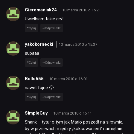
JUŻ GRALIŚMY
Gieromaniak24
10 marca 2010 o 15:21
Uwielbiam takie gry!
SKLEP
Cytuj
Odpowiedz
yakokornecki
10 marca 2010 o 15:37
supaaa
Cytuj
Odpowiedz
Bollo555
10 marca 2010 o 16:01
nawet fajne 🙂
Cytuj
Odpowiedz
SimpleGuy
10 marca 2010 o 16:11
Shank – tytuł o tym jak Mario poszedł na siłownie,
by w przerwach między „koksowaniem” namiętnie