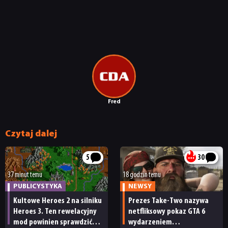
Fred
Czytaj dalej
5
30
37 minut temu
18 godzin temu
PUBLICYSTYKA
NEWSY
Kultowe Heroes 2 na silniku
Prezes Take-Two nazywa
Heroes 3. Ten rewelacyjny
netfliksowy pokaz GTA 6
mod powinien sprawdzić
wydarzeniem