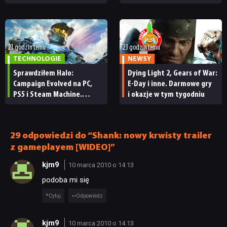
każdy fan
obowiązkowym. Nawet
nie wie, ilu Netflix
ma subskrybentów
21 godzin temu
23 godzin temu
TECHNOLOGIE
NEWSY
Sprawdziłem Halo:
Dying Light 2, Gears of War:
Campaign Evolved na PC,
E-Day i inne. Darmowe gry
PS5 i Steam Machine.
i okazje w tym tygodniu
Wygląda świetnie,
ale ma parę problemów
[RECENZJA TECHNICZNA]
29 odpowiedzi do “Shank: nowy krwisty trailer
z gameplayem [WIDEO]”
kjm9
10 marca 2010 o 14:13
podoba mi się
Cytuj
Odpowiedz
kjm9
10 marca 2010 o 14:13