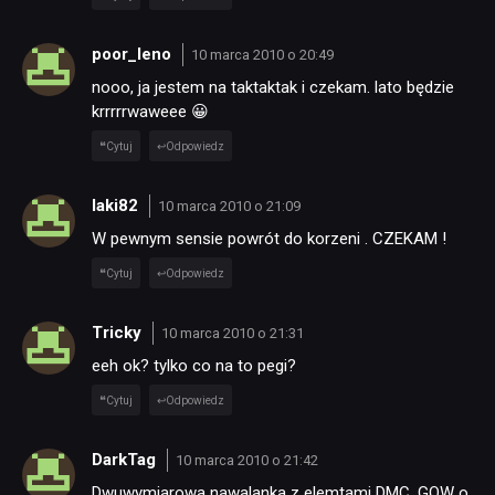
poor_leno
10 marca 2010 o 20:49
nooo, ja jestem na taktaktak i czekam. lato będzie
krrrrrwaweee 😀
Cytuj
Odpowiedz
laki82
10 marca 2010 o 21:09
W pewnym sensie powrót do korzeni . CZEKAM !
Cytuj
Odpowiedz
Tricky
10 marca 2010 o 21:31
eeh ok? tylko co na to pegi?
Cytuj
Odpowiedz
DarkTag
10 marca 2010 o 21:42
Dwuwymiarowa nawalanka z elemtami DMC, GOW o