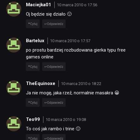
Maciejka01
10 marca 2010 o 17:56
Oj będzie się działo 🙂
Cytuj
Odpowiedz
Bartelux
10 marca 2010 o 17:57
po prostu bardziej rozbudowana gierka typu free
games online
Cytuj
Odpowiedz
TheEquinoxe
10 marca 2010 o 18:22
Ja nie mogę, jaka rzeź, normalnie masakra 😀
Cytuj
Odpowiedz
Teo99
10 marca 2010 o 19:08
To coś jak rambo i trine 🙂
Cytuj
Odpowiedz