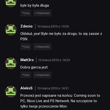
byle by była długa
Cytuj
Odpowiedz
Zdenio
10 marca 2010 o 14:20
Oldskul, yea! Byle nie było za drogo, to się zassie z
PSN.
Cytuj
Odpowiedz
Matt3rs
10 marca 2010 o 14:25
Dobra gierca jest
Cytuj
Odpowiedz
AleksS
10 marca 2010 o 14:31
Przecież jest napisane na końcu: Coming soon to
PC, Xbox Live and PS Network. Na szczęście to
tylko twoje przeoczenie Mon.