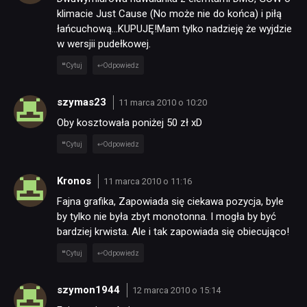
klimacie Just Cause (No może nie do końca) i piłą
łańcuchową…KUPUJĘ!Mam tylko nadzieję że wyjdzie
w wersjii pudełkowej.
Cytuj
Odpowiedz
szymas23
11 marca 2010 o 10:20
Oby kosztowała poniżej 50 zł xD
Cytuj
Odpowiedz
Kronos
11 marca 2010 o 11:16
Fajna grafika, Zapowiada się ciekawa pozycja, byle
by tylko nie była zbyt monotonna. I mogła by być
bardziej krwista. Ale i tak zapowiada się obiecująco!
Cytuj
Odpowiedz
szymon1944
12 marca 2010 o 15:14