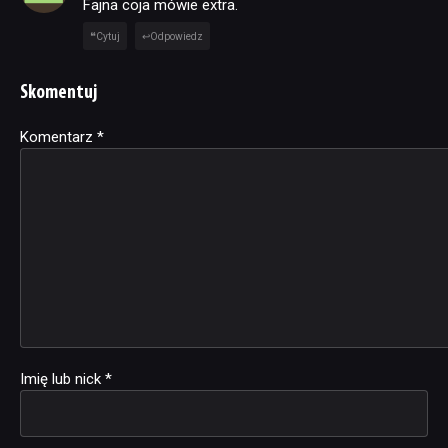
Fajna coja mówie extra.
Cytuj
Odpowiedz
Skomentuj
Komentarz
Alternative:
*
Imię lub nick
*