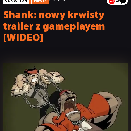
CD-ACTION
NEWSY
10.03.2010
29
Shank: nowy krwisty
trailer z gameplayem
[WIDEO]