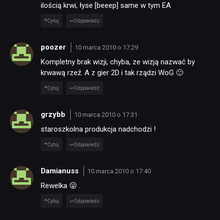
ilością krwi, łyse [beeep] same w tym EA
Cytuj
Odpowiedz
poozer
10 marca 2010 o 17:29
Kompletny brak wizji, chyba, ze wizją nazwać by
krwawą rzeź. A z gier 2D i tak rządzi WoG 🙂
Cytuj
Odpowiedz
grzybb
10 marca 2010 o 17:31
staroszkolna produkcja nadchodzi !
Cytuj
Odpowiedz
Damianuss
10 marca 2010 o 17:40
Rewelka 😛 .
Cytuj
Odpowiedz