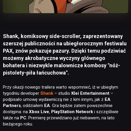
Shank, komiksowy side-scroller, zaprezentowany
szerszej publiczności na ubiegłorocznym festiwalu
PAX, znów pokazuje pazury. Dzięki temu podziwiać
możemy akrobatyczne wyczyny głównego
bohatera i niezwykle malownicze kombosy "nóż-
pistolety-piła łańcuchowa".
Przy okazji nowego trailera warto wspomnieć, iż w ubiegłym
tygodniu developer
Shank
– studio
Klei Entertainment
–
podpisało umowę wydawniczą nie z kim innym, jak z
EA
Partners
, oddziałem
EA
. Gra będzie zatem powszechnie
dostępna: na
Xbox Live
,
PlayStation Network
i szczęśliwie
także na
PC
. Premierę przewidziano już niebawem, na lato
bieżącego roku.