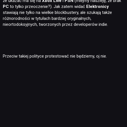
że ukazać ma się na
Xbox Live
i
PSN
(miejmy nadzieję, że brak
PC
to tylko przeoczenie?). Jak zatem widać
Elektronicy
stawiają nie tylko na wielkie blockbustery, ale szukają także
różnorodności w tytułach bardziej oryginalnych,
nieortodoksyjnych, tworzonych przez developerów indie.
Przeciw takiej polityce protestować nie będziemy, oj nie.