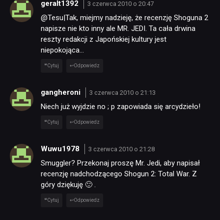
geralt1392
3 czerwca 2010 o 20:47
@Tesu|Tak, miejmy nadzieję, że recenzję Shoguna 2
napisze nie kto inny ale MR. JEDI. Ta cała drwina
reszty redakcji z Japońskiej kultury jest
niepokojąca…
Cytuj
Odpowiedz
gangheroni
3 czerwca 2010 o 21:13
Niech już wyjdzie no ; p zapowiada się arcydzieło!
Cytuj
Odpowiedz
Wuwu1978
3 czerwca 2010 o 21:28
Smuggler? Przekonaj proszę Mr. Jedi, aby napisał
recenzję nadchodzącego Shogun 2: Total War. Z
góry dziękuję 🙂 .
Cytuj
Odpowiedz