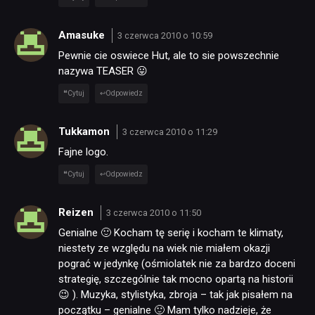
Amasuke
3 czerwca 2010 o 10:59
Pewnie cie oswiece Hut, ale to sie powszechnie
nazywa TEASER 😛
Cytuj
Odpowiedz
Tukkamon
3 czerwca 2010 o 11:29
Fajne logo.
Cytuj
Odpowiedz
Reizen
3 czerwca 2010 o 11:50
Genialne 🙂 Kocham tę serię i kocham te klimaty,
niestety ze względu na wiek nie miałem okazji
pograć w jedynkę (ośmiolatek nie za bardzo doceni
strategię, szczególnie tak mocno opartą na historii
😉 ). Muzyka, stylistyka, zbroja – tak jak pisałem na
początku – genialne 🙂 Mam tylko nadzieje, że