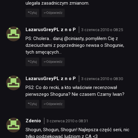
ulegała zasadniczym zmianom.
Cytuj
Odpowiedz
LazarusGreyPL z n o P
3 czerwca 2010 o 08:25
PS: Cholera… daruj @ciniasty, pomyliłem Cię z
dzieciuchami z poprzedniego newsa o Shogunie,
tych smęcących…
Cytuj
Odpowiedz
LazarusGreyPL z n o P
3 czerwca 2010 o 08:30
PS2: Co do recki, a kto właściwie recenzował
pierwszego Shoguna? Nie czasem Czarny Iwan?
Cytuj
Odpowiedz
NEWSY
Zdenio
3 czerwca 2010 o 08:31
RECENZJE
Shogun, Shogun, Shogun! Najlepsza część serii, nic
tylko podziękować ludziom z CA <3