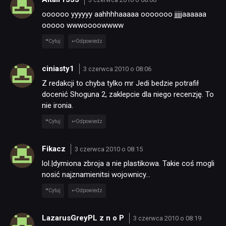
oooooo yyyyyy aahhhhaaaaa ooooooo jjjjjaaaaaa
ooooo wwwoooowwww
Cytuj
Odpowiedz
ciniasty1
3 czerwca 2010 o 08:06
Z redakcji to chyba tylko mr Jedi bedzie potrafił
docenić Shoguna 2, zaklepcie dla niego recenzję. To
nie ironia.
Cytuj
Odpowiedz
Fikacz
3 czerwca 2010 o 08:15
lol.|dymiona zbroja a nie plastikowa. Takie coś mogli
nosić najznamienitsi wojownicy…
Cytuj
Odpowiedz
LazarusGreyPL z n o P
3 czerwca 2010 o 08:19