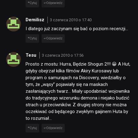
Cytuj
Odpowiedz
Demilisz
3 czerwca 2010 o 17:40
I dlatego już zaczynam się bać o poziom recenzji…
Cytuj
Odpowiedz
Tesu
3 czerwca 2010 o 17:56
Prosto z mostu: Hurra, Będzie Shogun 2!!! 😀 A Hut,
gdyby obejrzał kilka filmów Akiry Kurosawy lub
program o samurajach na Discovery, wiedziałby o
tym, że „wąsy” pojawiały się na maskach
zasłaniających twarz… Miały upodabniać wojownika
do tradycyjnego wizerunku demona i niejako budzić
strach u przeciwników. Z drugiej strony nie można
oczekiwać od będącego zwykłym gaijinem Huta by
to rozumiał…
Cytuj
Odpowiedz