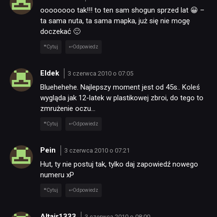
oooooooo tak!!! to ten sam shogun sprzed lat 😀 –
ta sama nuta, ta sama mapka, już się nie mogę
doczekać 🙂
Cytuj
Odpowiedz
Eldek
3 czerwca 2010 o 07:05
Bluehehehe. Najlepszy moment jest od 45s.. Koleś
wygląda jak 12-latek w plastikowej zbroi, do tego to
zmrużenie oczu…
Cytuj
Odpowiedz
Pein
3 czerwca 2010 o 07:21
Hut, ty nie postuj tak, tylko daj zapowiedź nowego
numeru xP
Cytuj
Odpowiedz
Altair1333
3 czerwca 2010 o 08:00