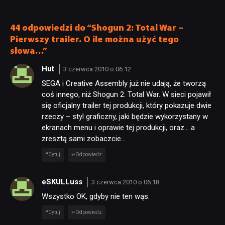
nadchodzące zmiany
craftingu
44 odpowiedzi do “Shogun 2: Total War –
Pierwszy trailer. O ile można użyć tego
słowa…”
Hut
3 czerwca 2010 o 06:12
SEGA i Creative Assembly już nie udają, że tworzą
coś innego, niż Shogun 2: Total War. W sieci pojawił
się oficjalny trailer tej produkcji, który pokazuje dwie
rzeczy – styl graficzny, jaki będzie wykorzystany w
ekranach menu i oprawie tej produkcji, oraz… a
zresztą sami zobaczcie…
Cytuj
Odpowiedz
eSKULLuss
3 czerwca 2010 o 06:18
Wszystko OK, gdyby nie ten wąs.
Cytuj
Odpowiedz