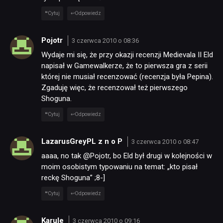
Cytuj
Odpowiedz
PUBLICYSTYKA
Pojotr
3 czerwca 2010 o 08:36
KULTURA
Wydaje mi się, że przy okazji recenzji Medievala II Eld
napisał w Gamewalkerze, że to pierwsza gra z serii
której nie musiał recenzować (recenzja była Pepina).
RETRO
Zgaduję więc, że recenzował też pierwszego
Shoguna.
TECHNOLOGIE
Cytuj
Odpowiedz
LazarusGreyPL z n o P
3 czerwca 2010 o 08:47
DYSKUSJE
aaaa, no tak @Pojotr, bo Eld był drugi w kolejności w
moim osobistym typowaniu na temat: „kto pisał
JUŻ GRALIŚMY
reckę Shoguna” ;8-]
Cytuj
Odpowiedz
SKLEP
Karule
3 czerwca 2010 o 09:16