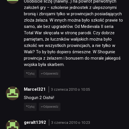
Osobiście liczę (naiwny…) na powrót pierwotnych
założeń gry – szkolenie jednostek z ulepszonymi
bronią i zbrojami tylko w prowincjach posiadających
złoża żelaza. W innych można było szkolić prawie to
samo, ale bez upgrade’ów. Od Medievala II seria
Total War skręcała w stronę parodii. Czy dobrze
pamiętam, że łuczników walijskich można było
szkolić we wszystkich prowincjach, a nie tylko w
Walii? To by było dopiero śmieszne. W Shogunie
prowincja z żelazem i bonusem do morale jakiegoś
wojska była skarbem.
Cytuj
Odpowiedz
Marcel321
3 czerwca 2010 o 10:05
Shogun 2 Oishii!
Cytuj
Odpowiedz
geralt1392
3 czerwca 2010 o 10:23