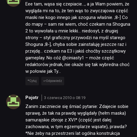
Eee tam, wąsa się czepiacie…, a ja Wam powiem, że
wygląda mi na to, że ten wąs to zwyczajowa część
maski nie kogo innego jak szoguna właśnie. ;8-] Co
do mapy – sam nie wiem, choć czekam na Shoguna
2 to wywołała u mnie lekki… niedosyt, z drugiej
strony – styl graficzny przywodzi na myśl starego
Shoguna ;8-], chyba sobie zainstaluję jeszcze raz i
przejdę… czekam na E3 i jakiś choćby szczątkowy
gameplay. No cóż @ciniasty1 – może część
redaktorów jednak, nie okaże się tak wybredna choć
w połowie jak Ty…
Cytuj
Odpowiedz
Pojotr
3 czerwca 2010 o 08:19
Zanim zaczniecie się śmiać pytanie: Zdajecie sobie
sprawę, że tak na prawdę wyglądały (hełm maska)
samurajskie zbroje z XVI* (część jest dalej
zachowana, w tym egzemplarze wąsate), prawda?
*Nie żeby na przestrzeni lat ogólna konstrukcja