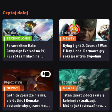
Czytaj dalej
Przed chwilą
11 minut temu
TECHNOLOGIE
NEWSY
Sprawdziłem Halo:
Dying Light 2, Gears of War:
Campaign Evolved na PC,
E-Day i inne. Darmowe gry
PS5 i Steam Machine.
i okazje w tym tygodniu
Wygląda świetnie,
ale ma parę problemów
[RECENZJA TECHNICZNA]
4
10 godzin temu
11 godzin temu
NEWSY
NEWSY
Gothica 2 jeszcze nie ma,
Titan Quest 2 doczekał się
ale Gothic 1 Remake
kolejnej aktualizacji.
dostanie więcej zawartości.
Można już testować nową
Twórcy zapowiadają
specjalizację oraz system