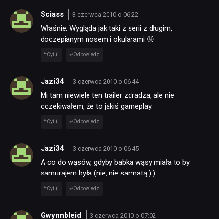
Sciass
3 czerwca 2010 o 06:22
Właśnie. Wygląda jak taki z serii z długim,
doczepianym nosem i okularami 😛
Cytuj
Odpowiedz
Jazi34
3 czerwca 2010 o 06:44
Mi tam niewiele ten trailer zdradza, ale nie
oczekiwałem, że to jakiś gameplay.
Cytuj
Odpowiedz
Jazi34
3 czerwca 2010 o 06:45
A co do wąsów, gdyby babka wąsy miała to by
samurajem była (nie, nie sarmatą:) )
Cytuj
Odpowiedz
Gwynnbleid
3 czerwca 2010 o 07:02