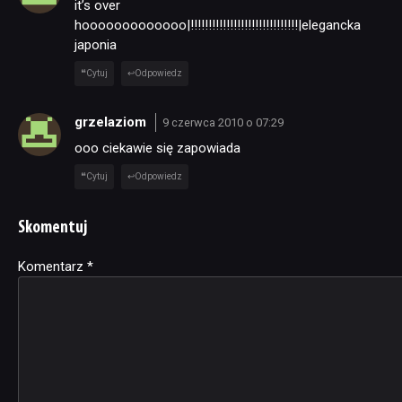
it’s over
hooooooooooooo|!!!!!!!!!!!!!!!!!!!!!!!!!!!!!!|elegancka
japonia
Cytuj
Odpowiedz
grzelaziom
9 czerwca 2010 o 07:29
ooo ciekawie się zapowiada
Cytuj
Odpowiedz
Skomentuj
Komentarz
Alternative:
*