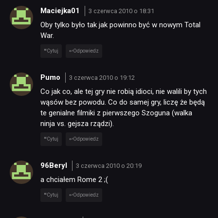
Maciejka01
3 czerwca 2010 o 18:31
Oby tylko było tak jak powinno być w nowym Total
War.
Cytuj
Odpowiedz
Pumo
3 czerwca 2010 o 19:12
Co jak co, ale tej gry nie robią idioci, nie walili by tych
wąsów bez powodu. Co do samej gry, liczę że będą
te genialne filmiki z pierwszego Szoguna (walka
ninja vs. gejsza rządzi).
Cytuj
Odpowiedz
96Beryl
3 czerwca 2010 o 20:19
a chciałem Rome 2 ;(
Cytuj
Odpowiedz