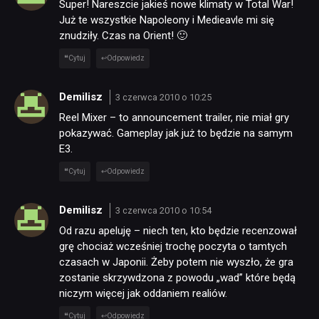
Super! Nareszcie jakieś nowe klimaty w Total War!
Już te wszystkie Napoleony i Medieavle mi się
znudziły. Czas na Orient! 🙂
Cytuj
Odpowiedz
Demilisz
3 czerwca 2010 o 10:25
Reel Mixer – to announcement trailer, nie miał gry
pokazywać. Gameplay jak już to będzie na samym
E3.
Cytuj
Odpowiedz
Demilisz
3 czerwca 2010 o 10:54
Od razu apeluję – niech ten, kto będzie recenzował
grę chociaż wcześniej trochę poczyta o tamtych
czasach w Japonii. Żeby potem nie wyszło, że gra
zostanie skrzywdzona z powodu „wad” które będą
niczym więcej jak oddaniem realiów.
Cytuj
Odpowiedz