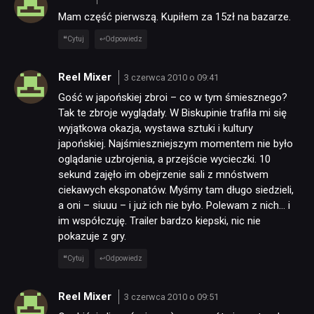
Mam część pierwszą. Kupiłem za 15zł na bazarze.
Cytuj
Odpowiedz
Reel Mixer
3 czerwca 2010 o 09:41
Gość w japońskiej zbroi – co w tym śmiesznego?
Tak te zbroje wyglądały. W Biskupinie trafiła mi się
wyjątkowa okazja, wystawa sztuki i kultury
japońskiej. Najśmieszniejszym momentem nie było
oglądanie uzbrojenia, a przejście wycieczki. 10
sekund zajęło im obejrzenie sali z mnóstwem
ciekawych eksponatów. Myśmy tam długo siedzieli,
a oni – siuuu – i już ich nie było. Polewam z nich… i
im współczuję. Trailer bardzo kiepski, nic nie
pokazuje z gry.
Cytuj
Odpowiedz
Reel Mixer
3 czerwca 2010 o 09:51