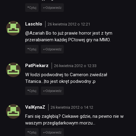
Cytuj
Odpowiedz
Laschlo
26 kwietnia 2012 o 12:21
@Azariah Bo to już prawie horror jest z tym
przerabianiem każdej PCtowej gry na MMO.
Cytuj
Odpowiedz
PatPiekarz
26 kwietnia 2012 o 12:33
W łodzi podwodnej to Cameron zwiedzał
Titanica…|to jest okręt podwodny ;p
Cytuj
Odpowiedz
ValKynaZ
26 kwietnia 2012 o 14:12
Fani się zagłębią? Ciekawe gdzie, na pewno nie w
waszym przeglądarkowym morzu…
Cytuj
Odpowiedz