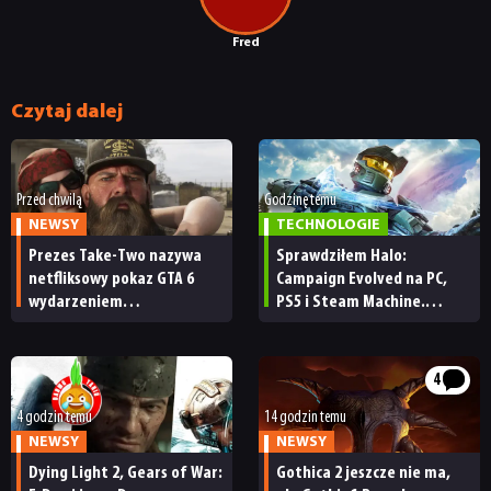
PUBLICYSTYKA
Fred
KULTURA
Czytaj dalej
RETRO
Przed chwilą
Godzinę temu
NEWSY
TECHNOLOGIE
TECHNOLOGIE
Prezes Take-Two nazywa
Sprawdziłem Halo:
netfliksowy pokaz GTA 6
Campaign Evolved na PC,
wydarzeniem
PS5 i Steam Machine.
DYSKUSJE
obowiązkowym. Nawet
Wygląda świetnie,
nie wie, ilu Netflix
ale ma parę problemów
ma subskrybentów
[RECENZJA TECHNICZNA]
JUŻ GRALIŚMY
4
4 godzin temu
14 godzin temu
NEWSY
NEWSY
SKLEP
Dying Light 2, Gears of War:
Gothica 2 jeszcze nie ma,