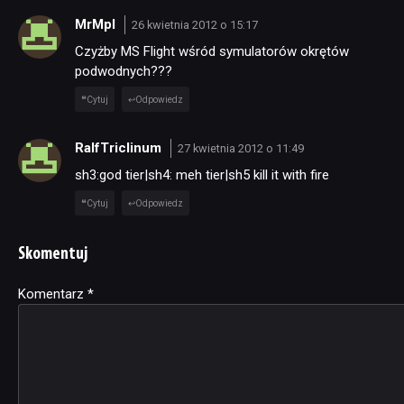
MrMpl
26 kwietnia 2012 o 15:17
Czyżby MS Flight wśród symulatorów okrętów
podwodnych???
Cytuj
Odpowiedz
RalfTriclinum
27 kwietnia 2012 o 11:49
sh3:god tier|sh4: meh tier|sh5 kill it with fire
Cytuj
Odpowiedz
Skomentuj
Komentarz
Alternative:
*