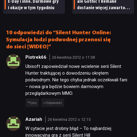
E-Day i inne. Darmowe gry
ale Gothic 1 Remake
i okazje w tym tygodniu
dostanie więcej zawartości.
Twórcy zapowiadają
nadchodzące zmiany
10 odpowiedzi do “Silent Hunter Online:
Symulacja łodzi podwodnej przenosi się
do sieci [WIDEO]”
Piotrek66
26 kwietnia 2012 o 11:38
Ubisoft zapowiedział nowe wcielenie serii Silent
Hunter traktującej o dowodzeniu okrętem
podwodnym. Nie tego chyba jednak oczekiwali fani
– nowa gra będzie bowiem darmowym
przeglądarkowym MMO.
Cytuj
Odpowiedz
Azariah
26 kwietnia 2012 o 12:15
W cytacie jest drobny błąd – To najbardziej
innowacyjna gra z serii Silent Hill