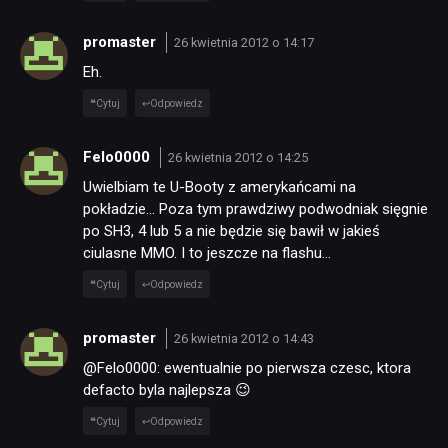
promaster
26 kwietnia 2012 o 14:17
Eh.
Cytuj
Odpowiedz
Felo0000
26 kwietnia 2012 o 14:25
Uwielbiam te U-Booty z amerykańcami na
pokładzie… Poza tym prawdziwy podwodniak sięgnie
po SH3, 4 lub 5 a nie będzie się bawił w jakieś
ciulasne MMO. I to jeszcze na flashu…
Cytuj
Odpowiedz
promaster
26 kwietnia 2012 o 14:43
@Felo0000: ewentualnie po pierwsza czesc, ktora
defacto byla najlepsza 😉
Cytuj
Odpowiedz