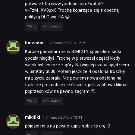
paliwa > http:www.youtube.com/watch?
v=FzM_XV0pxi0 Trochę kojarzące się z obecną
polityką DLC wg. EA 😀 .
Cytuj
Odpowiedz
luczador
7 marca 2012 o 12:19
Kurcze pamiętam że w SIMCITY spędziłem setki
godzin niegdyś. Trochę w pierwszej części kiedy
widok był jeszcze z góry. Najwięcej czasu spędziłem
w SimCity 3000. Potem jeszcze 4 odsłona troszkę
mi z życia zabrała. Nie powiem nowa odsłona na
trailerze prezentuje sie ślicznie, jeśli zachowa klimat
poprzedników na pewno zagram 🙂
Cytuj
Odpowiedz
mikifiki
7 marca 2012 o 13:11
pójdzie mi a na pewno kupie sobie tę grę ;D