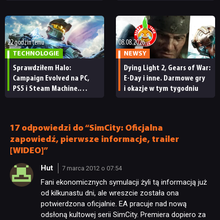
każdy fan
obowiązkowym. Nawet
nie wie, ilu Netflix
ma subskrybentów
22 godzin temu
08.08.2026
TECHNOLOGIE
NEWSY
Sprawdziłem Halo:
Dying Light 2, Gears of War:
Campaign Evolved na PC,
E-Day i inne. Darmowe gry
PS5 i Steam Machine.
i okazje w tym tygodniu
Wygląda świetnie,
ale ma parę problemów
[RECENZJA TECHNICZNA]
17 odpowiedzi do “SimCity: Oficjalna
zapowiedź, pierwsze informacje, trailer
[WIDEO]”
Hut
7 marca 2012 o 07:54
Fani ekonomicznych symulacji żyli tą informacją już
NEWSY
od kilkunastu dni, ale wreszcie została ona
potwierdzona oficjalnie. EA pracuje nad nową
odsłoną kultowej serii SimCity. Premiera dopiero za