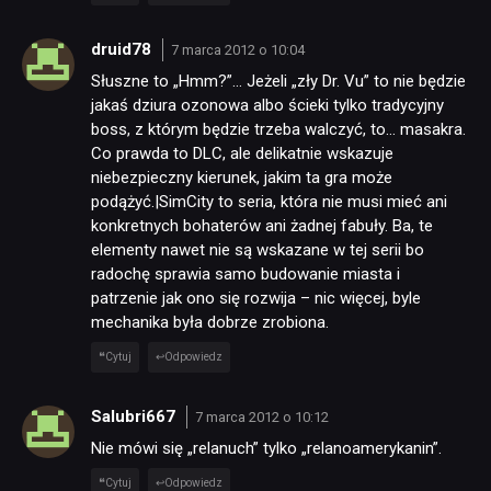
druid78
7 marca 2012 o 10:04
Słuszne to „Hmm?”… Jeżeli „zły Dr. Vu” to nie będzie
jakaś dziura ozonowa albo ścieki tylko tradycyjny
boss, z którym będzie trzeba walczyć, to… masakra.
Co prawda to DLC, ale delikatnie wskazuje
niebezpieczny kierunek, jakim ta gra może
podążyć.|SimCity to seria, która nie musi mieć ani
konkretnych bohaterów ani żadnej fabuły. Ba, te
elementy nawet nie są wskazane w tej serii bo
radochę sprawia samo budowanie miasta i
patrzenie jak ono się rozwija – nic więcej, byle
mechanika była dobrze zrobiona.
Cytuj
Odpowiedz
Salubri667
7 marca 2012 o 10:12
Nie mówi się „relanuch” tylko „relanoamerykanin”.
Cytuj
Odpowiedz