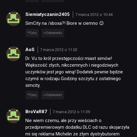
Siemiatyczanin2405
7 marca 2012 o 10:44
SimCity na /xboxa?! Biore w ciemno 😉
Cytuj
Odpowiedz
AoS
7 marca 2012 o 11:02
Dr. Vu to król przestępczości miast simów!
Większość złych, nikczemnych i niegodziwych
uczynków jest jego winą! Dodatek pewnie będzie
czymś w rodzaju Godziny szczytu z ostatniego
simcity.
Cytuj
Odpowiedz
BroVaR87
7 marca 2012 o 11:39
Nie wiem czemu, ale przy wieściach o
przedpremierowym dodatku DLC od razu skojarzyła
mi się reklama Michelin ze złym dystrybutorem