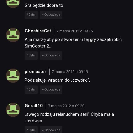
SKLEP
Gra będzie dobra to
Cytuj
Odpowiedz
CheshireCat
7 marca 2012 o 09:15
A ja marzę aby po stworzeniu tej gry zaczęli robić
SimCopter 2…
Cytuj
Odpowiedz
promaster
7 marca 2012 o 09:19
Podziękuję, wracam do „czwórki”.
Cytuj
Odpowiedz
Geralt10
7 marca 2012 o 09:20
„swego rodzaju relanuchem serii” Chyba mała
literówka
Cytuj
Odpowiedz