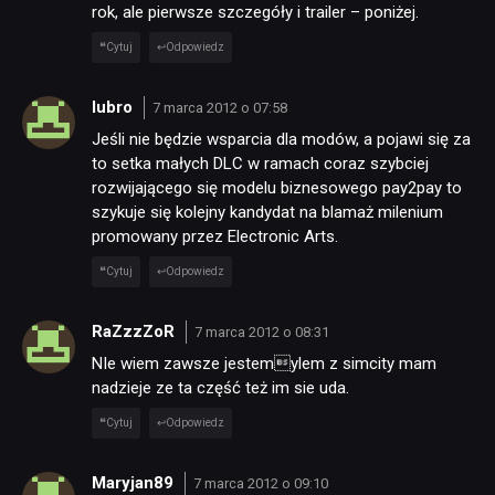
RECENZJE
rok, ale pierwsze szczegóły i trailer – poniżej.
Cytuj
Odpowiedz
PUBLICYSTYKA
lubro
7 marca 2012 o 07:58
Jeśli nie będzie wsparcia dla modów, a pojawi się za
KULTURA
to setka małych DLC w ramach coraz szybciej
rozwijającego się modelu biznesowego pay2pay to
szykuje się kolejny kandydat na blamaż milenium
RETRO
promowany przez Electronic Arts.
Cytuj
Odpowiedz
TECHNOLOGIE
RaZzzZoR
7 marca 2012 o 08:31
DYSKUSJE
NIe wiem zawsze jestemylem z simcity mam
nadzieje ze ta część też im sie uda.
Cytuj
Odpowiedz
JUŻ GRALIŚMY
Maryjan89
7 marca 2012 o 09:10