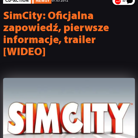
CD-ACTION
NEWSY
07.03.2012
17
SimCity: Oficjalna
zapowiedź, pierwsze
informacje, trailer
[WIDEO]