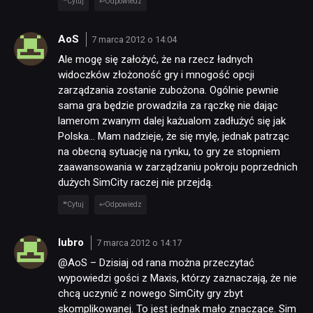
Cytuj
Odpowiedz
AoS
7 marca 2012 o 14:04
Ale mogę się założyć, że na rzecz ładnych
widoczków złożoność gry i mnogość opcji
zarządzania zostanie zubożona. Ogólnie pewnie
sama gra będzie prowadziła za rączkę nie dając
lamerom zwanym dalej każualom zadłużyć się jak
Polska… Mam nadzieje, że się mylę, jednak patrząc
na obecną sytuację na rynku, to gry ze stopniem
zaawansowania w zarządzaniu pokroju poprzednich
dużych SimCity raczej nie przejdą.
Cytuj
Odpowiedz
lubro
7 marca 2012 o 14:17
@AoS – Dzisiaj od rana można przeczytać
wypowiedzi gości z Maxis, którzy zaznaczają, że nie
chcą uczynić z nowego SimCity gry zbyt
skomplikowanej. To jest jednak mało znaczące. Sim