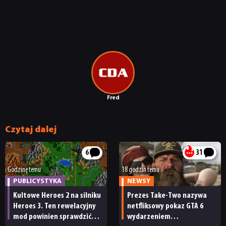
Fred
Czytaj dalej
6
31
Godzinę temu
18 godzin temu
PUBLICYSTYKA
NEWSY
Kultowe Heroes 2 na silniku
Prezes Take-Two nazywa
Heroes 3. Ten rewelacyjny
netfliksowy pokaz GTA 6
mod powinien sprawdzić
wydarzeniem