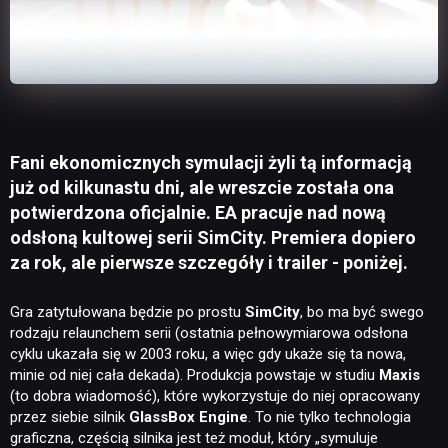
Fani ekonomicznych symulacji żyli tą informacją
już od kilkunastu dni, ale wreszcie została ona
potwierdzona oficjalnie. EA pracuje nad nową
odsłoną kultowej serii SimCity. Premiera dopiero
za rok, ale pierwsze szczegóły i trailer - poniżej.
Gra zatytułowana będzie po prostu
SimCity
, bo ma być swego
rodzaju relaunchem serii (ostatnia pełnowymiarowa odsłona
cyklu ukazała się w 2003 roku, a więc gdy ukaże się ta nowa,
minie od niej cała dekada). Produkcja powstaje w studiu
Maxis
(to dobra wiadomość), które wykorzystuje do niej opracowany
przez siebie silnik
GlassBox Engine
. To nie tylko technologia
graficzna, częścią silnika jest też moduł, który „symuluje