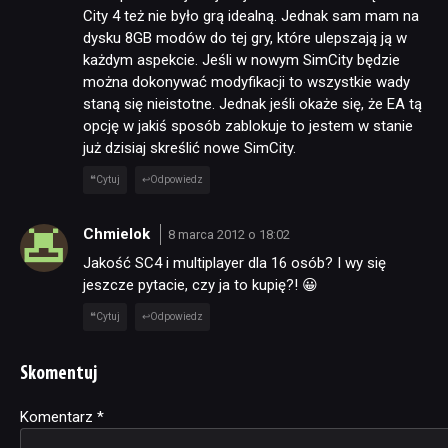
City 4 też nie było grą idealną. Jednak sam mam na
dysku 8GB modów do tej gry, które ulepszają ją w
każdym aspekcie. Jeśli w nowym SimCity będzie
można dokonywać modyfikacji to wszystkie wady
staną się nieistotne. Jednak jeśli okaże się, że EA tą
opcję w jakiś sposób zablokuje to jestem w stanie
już dzisiaj skreślić nowe SimCity.
Cytuj
Odpowiedz
Chmielok
8 marca 2012 o 18:02
Jakość SC4 i multiplayer dla 16 osób? I wy się
jeszcze pytacie, czy ja to kupię?! 😀
Cytuj
Odpowiedz
Skomentuj
Komentarz
Alternative:
*