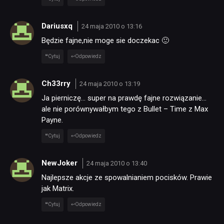
Dariusxq
24 maja 2010 o 13:16
NEWSY
Będzie fajne,nie moge sie doczekac 🙂
Cytuj
Odpowiedz
RECENZJE
Ch33rry
24 maja 2010 o 13:19
PUBLICYSTYKA
Ja pierniczę… super na prawdę fajne rozwiązanie…
ale nie porównywałbym tego z Bullet – Time z Max
Payne.
KULTURA
Cytuj
Odpowiedz
RETRO
NewJoker
24 maja 2010 o 13:40
Najlepsze akcje ze spowalnianiem pocisków. Prawie
jak Matrix.
TECHNOLOGIE
Cytuj
Odpowiedz