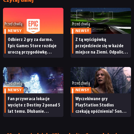
Czytaj dalej
Przed chwilą
Przed chwilą
NEWSY
NEWSY
Odbierz 2 gry za darmo.
Z tą wyścigówką
Epic Games Store rozdaje
przejedziecie się w każde
uroczą przygodówkę
miejsce na Ziemi. Odpalicie
i produkcję nastawioną na
ją w przeglądarce
współpracę
Przed chwilą
Przed chwilą
NEWSY
NEWSY
Fan przywraca lokacje
Wyczekiwane gry
wycięte z Destiny 2 ponad 5
PlayStation Studios
lat temu. Dłubanie
czekają opóźnienia? Sony
w dawnych buildach gry
przyznaje, że plany
przynosi pierwsze efekty
wydawnicze na bieżący rok
podatkowy uległy zmianie