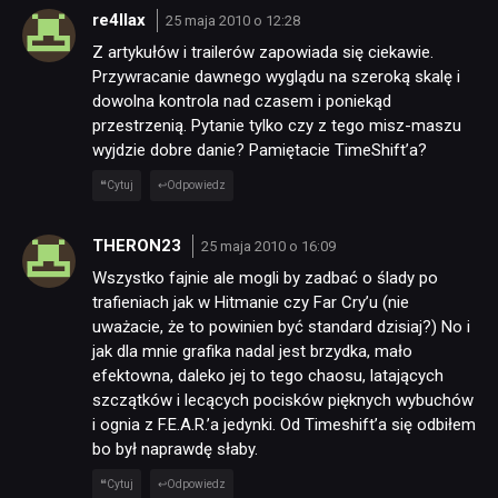
re4llax
25 maja 2010 o 12:28
Z artykułów i trailerów zapowiada się ciekawie.
Przywracanie dawnego wyglądu na szeroką skalę i
dowolna kontrola nad czasem i poniekąd
przestrzenią. Pytanie tylko czy z tego misz-maszu
wyjdzie dobre danie? Pamiętacie TimeShift’a?
Cytuj
Odpowiedz
THERON23
25 maja 2010 o 16:09
Wszystko fajnie ale mogli by zadbać o ślady po
trafieniach jak w Hitmanie czy Far Cry’u (nie
uważacie, że to powinien być standard dzisiaj?) No i
jak dla mnie grafika nadal jest brzydka, mało
efektowna, daleko jej to tego chaosu, latających
szczątków i lecących pocisków pięknych wybuchów
i ognia z F.E.A.R.’a jedynki. Od Timeshift’a się odbiłem
bo był naprawdę słaby.
Cytuj
Odpowiedz