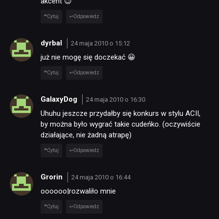
akcent 😉
Cytuj
Odpowiedz
dyrbal
24 maja 2010 o 15:12
już nie mogę się doczekać 😀
Cytuj
Odpowiedz
GalaxyDog
24 maja 2010 o 16:30
Uhuhu jeszcze przydałby się konkurs w stylu ACII,
by można było wygrać takie cudeńko. (oczywiście
działające, nie żadną atrapę)
Cytuj
Odpowiedz
Grorin
24 maja 2010 o 16:44
oooooo|rozwaliło mnie
Cytuj
Odpowiedz