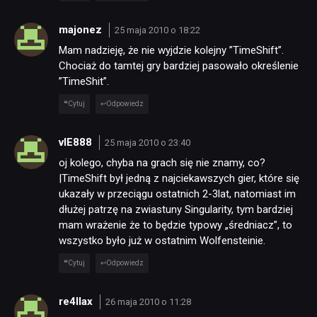
majonez
25 maja 2010 o 18:22
Mam nadzieję, że nie wyjdzie kolejny ”TimeShift”.
Chociaż do tamtej gry bardziej pasowało określenie
”TimeShit”.
Cytuj
Odpowiedz
vIE888
25 maja 2010 o 23:40
oj kolego, chyba na grach się nie znamy, co?
|TimeShift był jedną z najciekawszych gier, które się
ukazały w przeciągu ostatnich 2-3lat, natomiast im
dłużej patrzę na zwiastuny Singularity, tym bardziej
mam wrażenie że to będzie typowy „średniacz”, to
wszystko było już w ostatnim Wolfensteinie.
Cytuj
Odpowiedz
re4llax
26 maja 2010 o 11:28