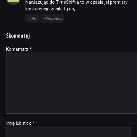
Nawiązując do TimeShift’a to w czasie jej premiery
konkurencja zabiła tą grę.
Cytuj
Odpowiedz
Skomentuj
Komentarz
Alternative:
*
Imię lub nick
*