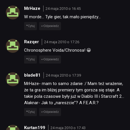
MrHaze
24 maja 2010 o 16:45
W morde… Tyle gier, tak mało pieniędzy…
Cytuj
Odpowiedz
Razqer
24 maja 2010 o 17:26
Chronosphere Voida/Chronosa! 😀
Cytuj
Odpowiedz
blade81
24 maja 2010 o 17:39
MrHaze- mam to samo zdanie :/ Mam też wrażenie,
że ta gra im bliżej premiery tym gorsza się staje. A
takie pola czasowe były już w Diablo III i Starcraft 2…
Alaknar- Jak to „nareszcie”? A F.E.A.R.?
Cytuj
Odpowiedz
Kurtan199
24 maja 2010 o 17:43