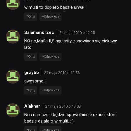
w multi to dopiero będzie urwał
Cytuj
Odpowiedz
Salamandrzec
24 maja 2010 o 12:25
NO no,Mafia II,Singularity..zapowiada się ciekawe
lato
Cytuj
Odpowiedz
grzybb
24 maja 2010 o 12:56
awesome !
Cytuj
Odpowiedz
Alaknar
24 maja 2010 o 13:03
No i nareszcie będzie spowolnienie czasu, które
będzie działało w multi. : )
Cytuj
Odpowiedz