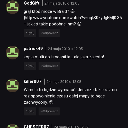
GodGift
24 maja 2010 o 12:05
grął ktoś może w Braid? 😛
|http:www.youtube.com/watch?v=uqtSKkyJgFM|0:35
– jakieś takie podobne, hm? 😛
Cytuj
Odpowiedz
patrick49
24 maja 2010 o 12:05
kopia multi do timeshifta… ale jaka zajesta!
Cytuj
Odpowiedz
killer007
24 maja 2010 o 12:08
W multi to będzie wymiatać! Jeszcze takie raz co
raz spowolnienia czasu całej mapy to będe
zachwycony. 🙂
Cytuj
Odpowiedz
CHESTER07
24 maja 2010 o 12:12