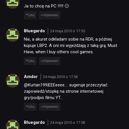
Ja to chcę na PC !!!!! 🙁
Cytuj
Odpowiedz
Bluegardo
24 maja 2010 o 17:55
Nie, a akurat odkładam sobie na RDR, a później
kupuje LBP2. A oni mi wyjeżdżają z taką grą. Must
Have, when I buy others cool games.
Cytuj
Odpowiedz
Amdor
24 maja 2010 o 17:56
@Kurtan199|EEEeeee…. sugeruje przeczytać:
zapowiedź/stopkę na stronie internetowej
gry/podpis filmu YT…
Cytuj
Odpowiedz
Bluegardo
24 maja 2010 o 17:58