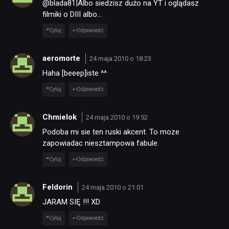
@blada81|Albo siedzisz dużo na YT i oglądasz
filmiki o DIII albo…
Cytuj
Odpowiedz
aeromorte
24 maja 2010 o 18:23
Haha [beeep]iste ^^
Cytuj
Odpowiedz
Chmielok
24 maja 2010 o 19:52
Podoba mi sie ten ruski akcent. To moze
zapowiadac niesztampowa fabule.
Cytuj
Odpowiedz
Feldorin
24 maja 2010 o 21:01
JARAM SIĘ !!! XD
Cytuj
Odpowiedz