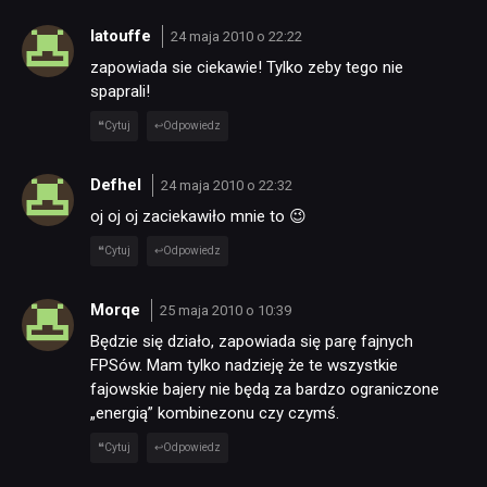
latouffe
24 maja 2010 o 22:22
zapowiada sie ciekawie! Tylko zeby tego nie
spaprali!
Cytuj
Odpowiedz
Defhel
24 maja 2010 o 22:32
oj oj oj zaciekawiło mnie to 😉
Cytuj
Odpowiedz
Morqe
25 maja 2010 o 10:39
Będzie się działo, zapowiada się parę fajnych
FPSów. Mam tylko nadzieję że te wszystkie
fajowskie bajery nie będą za bardzo ograniczone
„energią” kombinezonu czy czymś.
Cytuj
Odpowiedz