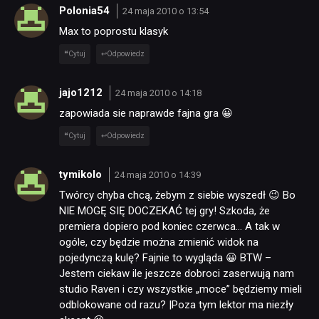
DYSKUSJE
Polonia54
24 maja 2010 o 13:54
Max to poprostu klasyk
JUŻ GRALIŚMY
Cytuj
Odpowiedz
SKLEP
jajo1212
24 maja 2010 o 14:18
zapowiada sie naprawde fajna gra 😀
Cytuj
Odpowiedz
tymikolo
24 maja 2010 o 14:39
Twórcy chyba chcą, żebym z siebie wyszedł 😉 Bo
NIE MOGĘ SIĘ DOCZEKAĆ tej gry! Szkoda, że
premiera dopiero pod koniec czerwca… A tak w
ogóle, czy będzie można zmienić widok na
pojedynczą kulę? Fajnie to wygląda 😀 BTW –
Jestem ciekaw ile jeszcze dobroci zaserwują nam
studio Raven i czy wszystkie „moce” będziemy mieli
odblokowane od razu? |Poza tym lektor ma niezły