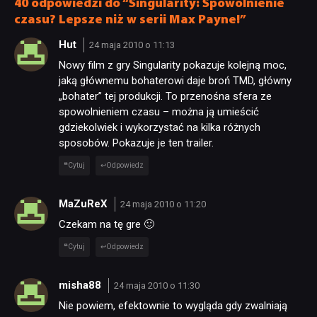
40 odpowiedzi do “Singularity: Spowolnienie
czasu? Lepsze niż w serii Max Payne!”
Hut
24 maja 2010 o 11:13
Nowy film z gry Singularity pokazuje kolejną moc,
jaką głównemu bohaterowi daje broń TMD, główny
„bohater” tej produkcji. To przenośna sfera ze
spowolnieniem czasu – można ją umieścić
gdziekolwiek i wykorzystać na kilka różnych
sposobów. Pokazuje je ten trailer.
Cytuj
Odpowiedz
MaZuReX
24 maja 2010 o 11:20
Czekam na tę gre 🙂
Cytuj
Odpowiedz
misha88
24 maja 2010 o 11:30
Nie powiem, efektownie to wygląda gdy zwalniają