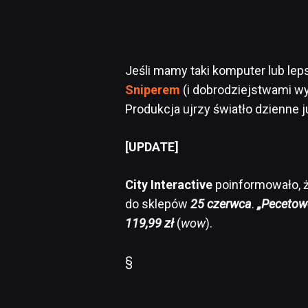
Jeśli mamy taki komputer lub lep
Sniperem
(i dobrodziejstwami 
Produkcja ujrzy światło dzienne 
[UPDATE]
City Interactive
poinformowało, 
do sklepów
25 czerwca
.
„Pecetow
119,99 zł
(
wow
).
§