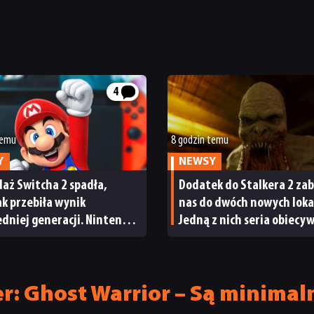
4
temu
8 godzin temu
Y
NEWSY
aż Switcha 2 spadła,
Dodatek do Stalkera 2 zab
tak przebiła wynik
nas do dwóch nowych lokac
dniej generacji. Nintendo
Jedną z nich seria obiecy
wody do radości
od samego początku
er: Ghost Warrior – Są minim