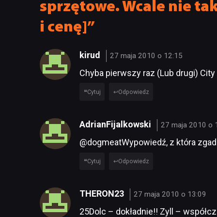
sprzętowe. Wcale nie t
i cenę]”
kirud
27 maja 2010 o 12:15
Chyba pierwszy raz (Lub drugi) City
Cytuj
Odpowiedz
AdrianFijalkowski
27 maja 2010 o 
@dogmeatWypowiedź, z która zgadz
Cytuj
Odpowiedz
THERON23
27 maja 2010 o 13:09
25Dolc – dokładnie!! Zyll – współc