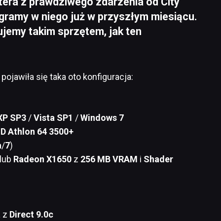
era z prawdziwego zdarzenia od City
Pogramy w niego już w przyszłym miesiącu.
jemy takim sprzętem, jak ten
e
pojawiła się taka oto konfiguracja:
XP SP3
/
Vista SP1
/
Windows 7
D Athlon 64 3500+
a
/
7
)
lub
Radeon X1650
z
256 MB VRAM
i
Shader
a z
Direct 9.0c