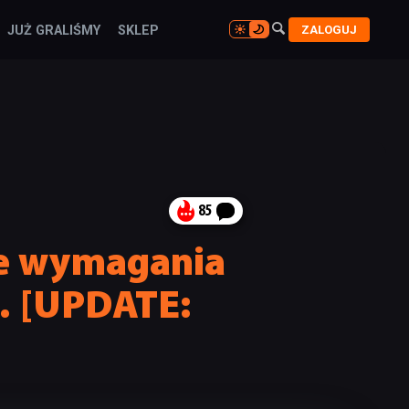

ZALOGUJ
JUŻ GRALIŚMY
SKLEP

85
ne wymagania
… [UPDATE: