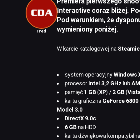
Premiera pierwszego shoot
Interactive coraz bliżej. 
Pod warunkiem, że dysponu
wymieniony poniżej.
Fred
W karcie katalogowej na
Steami
system operacyjny
Windows 
procesor
Intel 3,2 GHz
lub
AM
pamięć
1 GB
(
XP
) /
2 GB
(
Vist
karta graficzna
GeForce 6800
Model 3.0
DirectX 9.0c
6 GB
na HDD
karta dźwiękowa kompatybiln