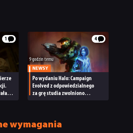
1
4
9 godzin temu
NEWSY
ierze
Po wydaniu Halo: Campaign
ji.
Evolved z odpowiedzialnego
wała
za grę studia zwolniono
pracowników
alne wymagania