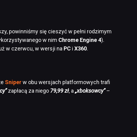
szy, powinniśmy się cieszyć w pełni rodzimym
wykorzystywanego w nim
Chrome
Engine 4
).
już w czerwcu, w wersji na
PC
i
X360
.
że
Sniper
w obu wersjach platformowych trafi
cy”
zapłacą za niego
79,99 zł
, a
„xboksowcy”
–