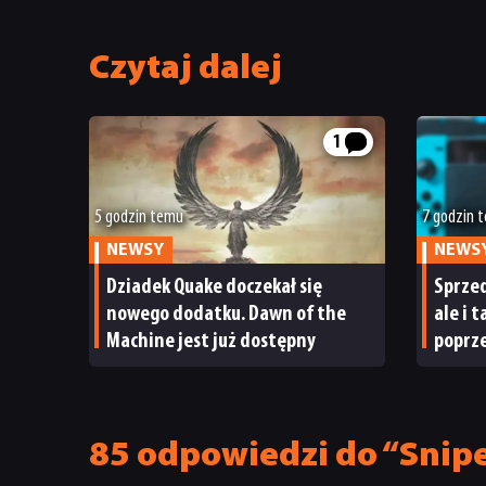
Czytaj dalej
1
5 godzin temu
7 godzin 
NEWSY
NEWS
Dziadek Quake doczekał się
Sprzed
nowego dodatku. Dawn of the
ale i 
Machine jest już dostępny
poprze
ma po
85 odpowiedzi do “Snip