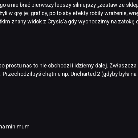
go a nie brać pierwszy lepszy silniejszy „zestaw ze sklep
yli w grę jej graficy, po to aby efekty robiły wrażenie, 
tkim znany widok z Crysis’a gdy wychodzimy na zatokę 
prostu nas to nie obchodzi i idziemy dalej. Zwłaszcza g
 Przechodziłbyś chętnie np. Uncharted 2 (gdyby była n
i na minimum