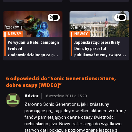
Nintendo ma powody
seria obiecywała
do radości
od samego początku
TECHNOLOGIE
2
4
Przed chwilą
37 minut temu
DYSKUSJE
NEWSY
NEWSY
Po wydaniu Halo: Campaign
Japoński rząd prosi Biały
JUŻ GRALIŚMY
Evolved
Dom, by przestał
z odpowiedzialnego za grę
publikować memy związane
studia zwolniono
z japońskimi grami wideo.
pracowników
„To niewłaściwe”
SKLEP
6 odpowiedzi do “Sonic Generations: Stare,
dobre etapy [WIDEO]”
Adzior
16 września 2011 o 15:20
Zarówno Sonic Generations, jak i zwiastuny
promujące grę, są jednym wielkim ukłonem w stronę
fanów pamiętających dawne czasy świetności
niebieskiego jeża. Nowy trailer sięga do wyjątkowo
starych dat i pokazuje poziomy znane jeszcze z