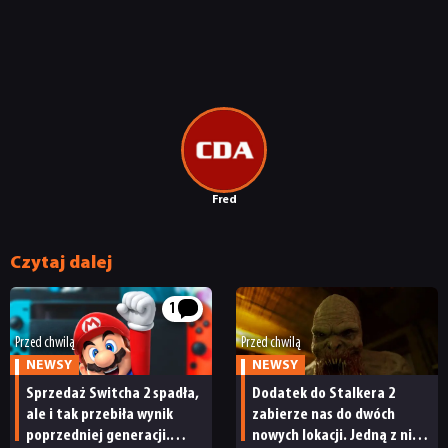
NEWSY
Fred
RECENZJE
Czytaj dalej
PUBLICYSTYKA
1
Przed chwilą
Przed chwilą
KULTURA
NEWSY
NEWSY
Sprzedaż Switcha 2 spadła,
Dodatek do Stalkera 2
ale i tak przebiła wynik
zabierze nas do dwóch
RETRO
poprzedniej generacji.
nowych lokacji. Jedną z nich