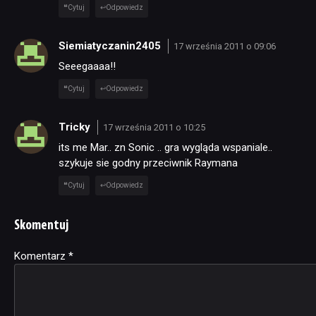
Cytuj
Odpowiedz
Siemiatyczanin2405
17 września 2011 o 09:06
Seeegaaaa!!
Cytuj
Odpowiedz
Tricky
17 września 2011 o 10:25
its me Mar.. zn Sonic .. gra wygląda wspaniale..
szykuje sie godny przeciwnik Raymana
Cytuj
Odpowiedz
Skomentuj
Komentarz
Alternative:
*